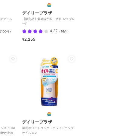
デイリープラザ
ケアミル
【限定品】紫外線予報 透明UVスプレ
ーF
4.37
（
100件
）
（
16件
）
¥2,255
デイリープラザ
ンス 50mL
薬用ホワイトコンク ホワイトニング
用日焼け止め）
オイルＣ２