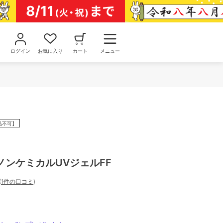
ログイン
お気に入り
カート
メニュー
品不可】
ノンケミカルUVジェルFF
(
1件の口コミ
)