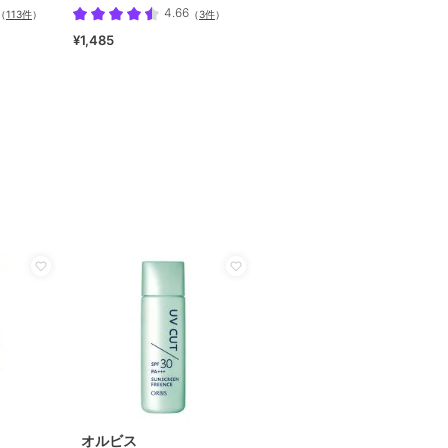
4.66
（
113件
）
（
3件
）
¥1,485
オルビス