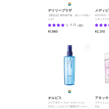
デイリープラザ
メディピ
【限定品】紫外線予報 冷たいUV泡ジ
MEDIPEE
ェルF
トネックステ
4.25
（
4件
）
¥1,980
¥2,310
オルビス
アネッサ
クリアボディ スムースローション
ブライトニ
215mL（ニキビケア薬用ボディローシ
90g