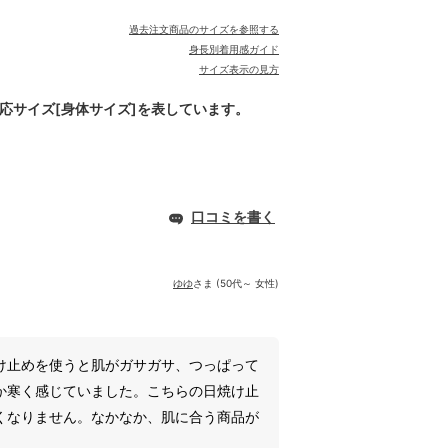
過去注文商品のサイズを参照する
身長別着用感ガイド
サイズ表示の見方
対応サイズ[身体サイズ]を表しています。
口コミを書く
ゆゆ
さま (50代～ 女性)
け止めを使うと肌がガサガサ、つっぱって
か寒く感じていました。こちらの日焼け止
くなりません。なかなか、肌に合う商品が