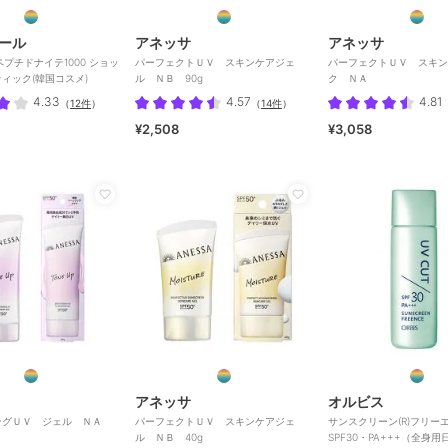
ール
アネッサ
アネッサ
L ペプチドナイテ1000 ショッ
パーフェクトＵＶ スキンケアジェ
パーフェクトＵＶ スキン
ィック(韓国コスメ)
ル ＮＢ 90g
ク ＮＡ
4.33
4.57
4.81
（
12件
）
（
14件
）
¥2,508
¥3,058
アネッサ
オルビス
ングＵＶ ジェル ＮＡ
パーフェクトＵＶ スキンケアジェ
サンスクリーン(R)フリーエ
ル ＮＢ 40g
SPF30・PA+++（全身