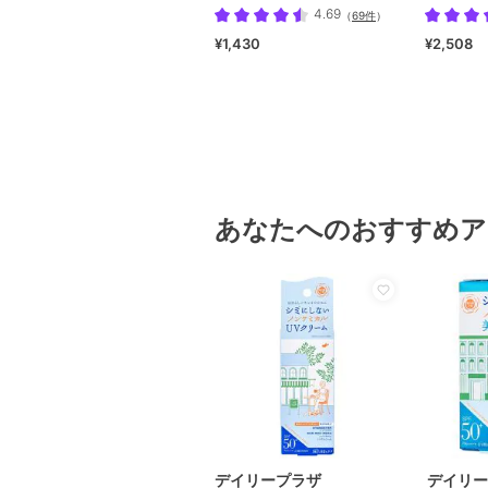
ョン）［医薬部外品］
4.69
（
69件
）
¥1,430
¥2,508
あなたへのおすすめア
デイリープラザ
デイリー