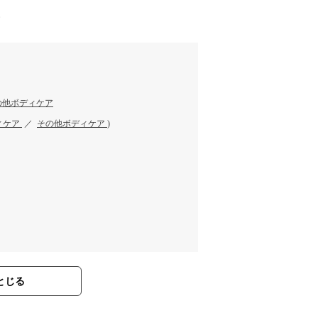
す
の他ボディケア
ィケア
／
その他ボディケア
)
とじる