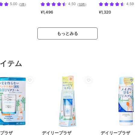
5.00
4.50
4.59
（
1件
）
（
10件
）
¥1,496
¥1,320
もっとみる
イテム
プラザ
デイリープラザ
デイリープラザ