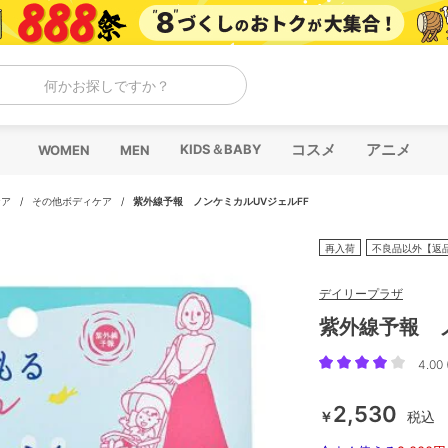
何かお探しですか？
コスメ
アニメ
KIDS＆BABY
WOMEN
MEN
ケア
/
その他ボディケア
/
紫外線予報 ノンケミカルUVジェルFF
再入荷
不良品以外【返
デイリープラザ
紫外線予報 
4.00 
2,530
￥
税込