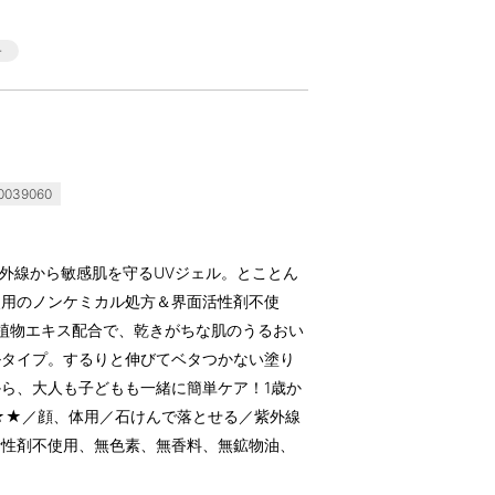
039060
紫外線から敏感肌を守るUVジェル。とことん
使用のノンケミカル処方＆界面活性剤不使
植物エキス配合で、乾きがちな肌のうるおい
ルタイプ。するりと伸びてベタつかない塗り
ら、大人も子どもも一緒に簡単ケア！1歳か
耐水性★★／顔、体用／石けんで落とせる／紫外線
活性剤不使用、無色素、無香料、無鉱物油、