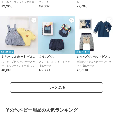
ドアネイ】ウォッシュクロス/3
つケーキ
き】
¥2,200
¥9,362
¥7,700
枚
¥888ｸｰﾎﾟﾝ
¥888ｸｰﾎﾟﾝ
ミキハウス ホットビスケッツ
ミキハウス
ミキハウス ホットビスケッツ
ストライプ柄 ジャンパースカ
スタイ＆ブルマ ギフトセット
長袖Tシャツ＆ベビーパンツセ
ート＆ワンポイント半袖Tシャ
【BOX付き】
ット【BOX付き】
¥8,800
¥5,830
¥5,500
ツセット【BOX付き】
もっとみる
その他ベビー用品の人気ランキング