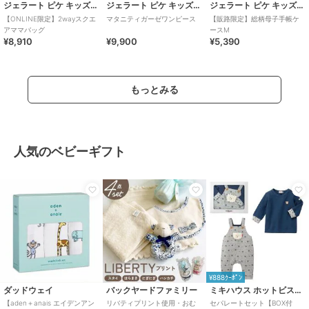
ジェラート ピケ キッズ＆ベビー
ジェラート ピケ キッズ＆ベビー
ジェラート ピケ キッズ＆ベビー
【ONLINE限定】2wayスクエ
マタニティガーゼワンピース
【販路限定】総柄母子手帳ケ
アママバッグ
ースM
¥8,910
¥9,900
¥5,390
もっとみる
人気のベビーギフト
¥888ｸｰﾎﾟﾝ
ダッドウェイ
バックヤードファミリー
ミキハウス ホットビスケッツ
【aden＋anais エイデンアン
リバティプリント使用・おむ
セパレートセット【BOX付