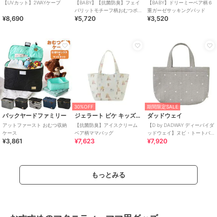
【UVカット】2WAYケープ
【BABY】【抗菌防臭】フェイ
【BABY】ドリーミーベア柄６
バリットモチーフ柄おむつポ
重ガーゼサッキングパッド
¥8,690
¥5,720
¥3,520
ーチ
30%OFF
期間限定SALE
バックヤードファミリー
ジェラート ピケ キッズ＆ベビー
ダッドウェイ
アットファースト おむつ収納
【抗菌防臭】アイスクリーム
【D by DADWAY ディーバイダ
ケース
ベア柄ママバッグ
ッドウェイ】ヌビ・トートバ
¥3,861
¥7,623
¥7,920
ッグ/ドット/グレー
もっとみる