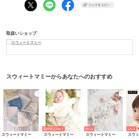
防ぐので長く使っても清潔です。
○驚異の吸水力、コットンガーゼの2倍！
6重ガーゼ構造により、非常に吸水性が高く、優しく触れるだけで
水分をサッと吸収
取扱いショップ
通気性にも優れているので、使用後に乾きやすく、カビが発生しに
くいのも嬉しいポイント
○羽毛落ち＆静電気防止
羽毛落ちしにくいガーゼ素材
静電気が発生しづらいコットン混素材で、ホコリや小さなゴミも付
きにくい
スウィートマミーからあなたへのおすすめ
高級ホテルのような清潔感あふれる色合い
他にはないおしゃれな柄でインテリア映えも◎
ジッパー袋に入っているのでギフトにもおすすめ！
****************
◆ Sweet Mommy(スウィートマミー)
期間限定SALE
SALE
SALE
スウィートマミー
スウィートマミー
スウィートマミー
スウ