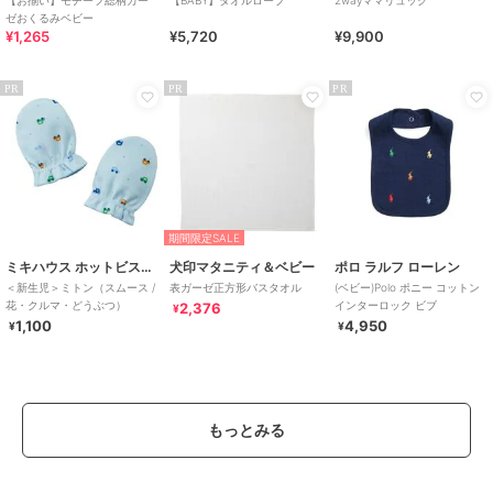
ゼおくるみベビー
¥1,265
¥5,720
¥9,900
PR
PR
PR
期間限定SALE
ミキハウス ホットビスケッツ
犬印マタニティ＆ベビー
ポロ ラルフ ローレン
＜新生児＞ミトン（スムース /
表ガーゼ正方形バスタオル
(ベビー)Polo ポニー コットン
花・クルマ・どうぶつ）
インターロック ビブ
2,376
¥
1,100
4,950
¥
¥
もっとみる