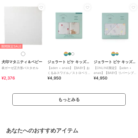
バーシブル]アイリス、[リバーシ
ブル]ペールブルー、[リバーシブ
ル]モカ、[ストライプ] ブルー、
[ストライプ] イエロー、[ストライ
プ] ピンク
サイズ
フリー
素材
コットン70%、レーヨン(竹繊維)3
期間限定SALE
0%
[無地] コットン100%
犬印マタニティ＆ベビー
ジェラート ピケ キッズ＆ベビー
ジェラート ピケ キッズ＆ベビー
商品のお取り扱い方法
表ガーゼ正方形バスタオル
【aden + anais】【BABY】お
【ONLINE限定】【aden +
くるみスワドル／ストロベリ
anais】【BABY】リバーシブ
特徴
ベビー用品・おもちゃ
¥2,376
¥4,950
¥4,950
ー・ベア／ダイナソー・ベア
ルブランケット／ミニ／アニ
無地
/
花柄
/
幾何学柄
/
プリン
／2枚セット BOX付き
バーサリー・ぬいぐるみ BOX
ト柄
その他ベビー用品
もっとみる
無地
/
花柄
/
幾何学柄
/
プリン
ト柄
あなたへのおすすめアイテム