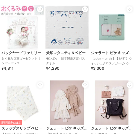
バックヤードファミリー
犬印マタニティ＆ベビー
ジェラート ピケ キッズ＆ベビー
おくるみ３重ガーゼケット ナ
モンポケ 日本製正方形バス
【aden + anais】【BABY】ウ
ンバーパレス
タオル
ォッシュクロス／ガーゼハン
¥4,811
¥4,290
¥3,300
カチ／ストロベリー・ベア／
ダイナソー・ベア／2枚
期間限定SALE
スラップスリップ ベビー
ジェラート ピケ キッズ＆ベビー
ジェラート ピケ キッズ＆ベビー
【お揃い】モチーフ総柄ガー
【BABY】タオルローブ
2wayママリュック