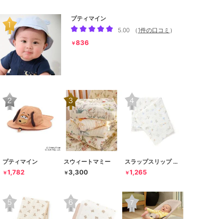
プティマイン
5.00
（
1件の口コミ
）
836
￥
プティマイン
スウィートマミー
スラップスリップ ベビー
1,782
3,300
1,265
￥
￥
￥