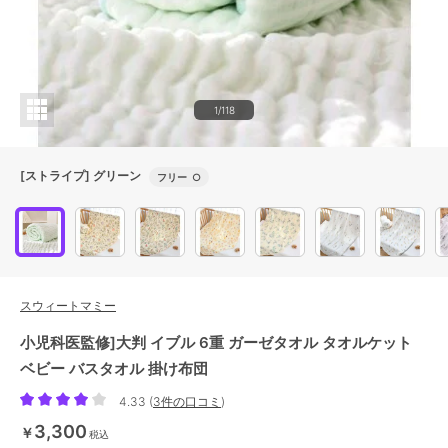
1/118
[ストライプ] グリーン
フリー
○
スウィートマミー
小児科医監修]大判 イブル 6重 ガーゼタオル タオルケット
ベビー バスタオル 掛け布団
4.33
(
3件の口コミ
)
3,300
￥
税込