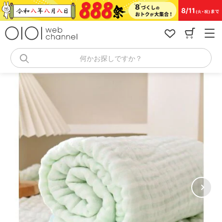
コ
ン
テ
ン
ツ
へ
何かお探しですか？
ス
キ
ッ
プ