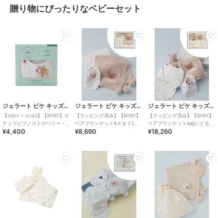
贈り物にぴったりなベビーセット
ジェラート ピケ キッズ＆ベビー
ジェラート ピケ キッズ＆ベビー
ジェラート ピケ キッズ＆ベビー
【aden + anais】【BABY】ス
【ラッピング済み】【BABY】
【ラッピング済み】【BABY】
ナップビブ／ストロベリー・
ベアブランケット&スタイ2点
ベアブランケット&ぬいぐるみ
¥4,400
¥8,690
¥18,260
ベア／ダイナソー・ベア／2枚
セット ギフトBOX
&ボディースーツ&スタイ4点セ
セット BOX付き
ット ギフトBOX