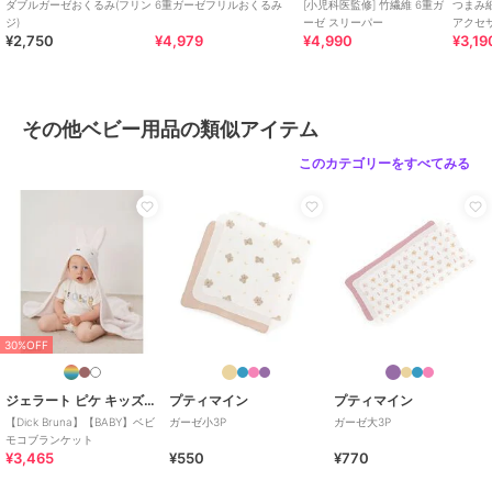
ダブルガーゼおくるみ(フリン
6重ガーゼフリルおくるみ
[小児科医監修] 竹繊維 6重ガ
つまみ細
ジ)
ーゼ スリーパー
アクセサ
ブランド
スウィートマミー
¥2,750
¥4,979
¥4,990
¥3,19
ップ/ヘ
ショップ
スウィートマミー
商品カテゴリ
ベビー用品・おもちゃ
／
その他
ベビー用品
その他ベビー用品の類似アイテム
性別タイプ
ボーイズ
このカテゴリーをすべてみる
ベビー用品・おもちゃ
／
その他
ベビー用品
ガールズ
ベビー用品・おもちゃ
／
その他
ベビー用品
カラー
[ストライプ] グリーン、ガーデ
ン、子犬、ウサギ、コアラ、ナイ
トサーカス、ツリー、ズーパーテ
30%OFF
ィー、ペンギン、バルーン、フェ
アリーテイル、[無地] ピーチオレ
ジェラート ピケ キッズ＆ベビー
プティマイン
プティマイン
ンジ、[無地] レモンイエロー、[無
【Dick Bruna】【BABY】ベビ
ガーゼ小3P
ガーゼ大3P
地] セージグリーン、[無地] ソー
モコブランケット
ダブルー、[無地] カフェオレベー
¥3,465
¥550
¥770
ジュ、[無地] ヘーゼルグレー、[リ