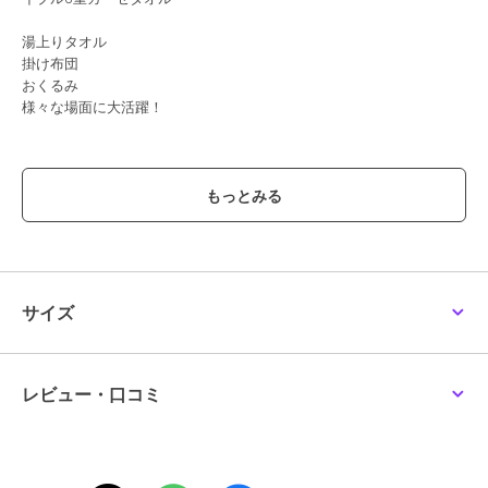
湯上りタオル
掛け布団
おくるみ
様々な場面に大活躍！
洗うほどふっくら膨らむタオル
洗濯することで糸が遊び、空気を含んでふっくらしてきます。
洗濯をするたびにふわふわになるので、洗うのも楽しみに！
■素材
ほんのり光沢感が美しい
天然素材竹繊維
サイズ
○空気を含んでふっくら柔らか ふわふわの竹イブル
摩擦が少ない竹繊維は赤ちゃんや肌の弱い方にも○
レビュー・口コミ
○しっとりとした綿にはない”滑らかさ”と”抗菌力”
昔から竹や笹はおにぎりを包むなど食べ物の保存にも使用されてい
ました。
この優れた天然の抗菌力が、においの元となるカビや雑菌の繁殖を