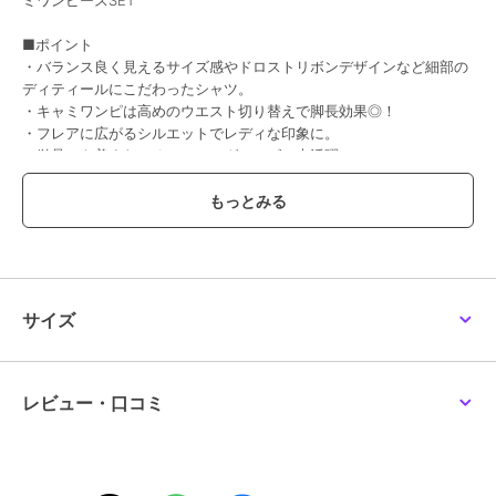
SALE
リジェイ＆スプル
リジェイ＆スプル
リジェイ＆スプル
■ポイント
スキッパーフレアスリー
【接触冷感】ギャザーシ
レース使いチェック柄シ
・バランス良く見えるサイズ感やドロストリボンデザインなど細部の
ブワンピース（無地・花
ャツワンピース（無地・
ャツワンピース
柄）
花柄）
ディティールにこだわったシャツ。
6,589
2,302
6,589
新着
¥
¥
¥
・キャミワンピは高めのウエスト切り替えで脚長効果◎！
・フレアに広がるシルエットでレディな印象に。
・単品でも着まわせるのでロングシーズン大活躍！
■スタイリング
まずはそのままセットアップで！ボタンの開け具合や中に着るインナ
ー次第で様々な印象の着こなしが楽しめます！
16%OFF
16%OFF
50%OFF
シャツは短丈なのでワイドパンツやフレアスカートなどボリューム感
のあるボトムスと好相性◎。
リジェイ＆スプル
リジェイ＆スプル
リジェイ＆スプル
キャミワンピースは寒い時期はニットトップスやカーデを合わせた
【接触冷感・速乾】タッ
【接触冷感・UV】
【Kannaコラボ】花柄ワ
サイズ
クペプラムキャミワンピ
[SET]Tシャツ×キャミワ
ンピース
り、暖かくなってきたらブラウスやシアーインナーを合わせるなど、
ース×Tシャツ
ンピース（花柄・ドット
5,489
2,739
3,289
¥
¥
¥
トップスを変えればロングシーズン活躍する優秀アイテム♪
柄）
■素材
レビュー・口コミ
黄緑/濃グレー/ピンクはサラッとした肌触りで落ち感のある素材。
サックスはやわらかい程よい厚みのデニム素材。
----------------