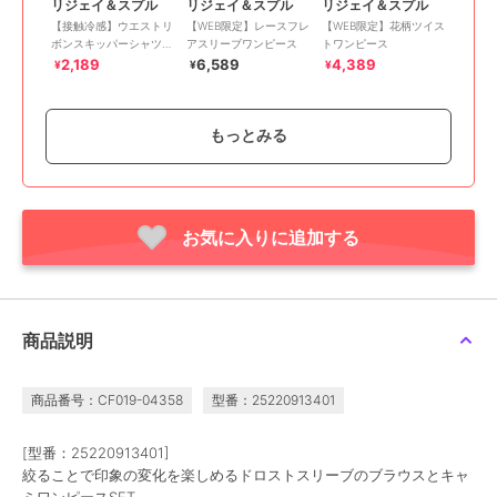
リジェイ＆スプル
リジェイ＆スプル
リジェイ＆スプル
【接触冷感】ウエストリ
【WEB限定】レースフレ
【WEB限定】花柄ツイス
ボンスキッパーシャツワ
アスリーブワンピース
トワンピース
ンピース（無地・ストラ
2,189
6,589
4,389
¥
¥
¥
イプ柄・花柄）
もっとみる
お気に入りに追加する
50%OFF
16%OFF
リジェイ＆スプル
リジェイ＆スプル
リジェイ＆スプル
【Komachiコラボ】サイ
【接触冷感】ウエストリ
【WEB限定】リボン付き
ドリボンシャツワンピー
ボンスキッパーシャツワ
フリルストラップワンピ
ス
ンピース（無地・ストラ
ース（無地・ドット柄・
3,289
2,739
5,489
¥
¥
¥
商品説明
イプ柄・花柄）
花柄）
商品番号：CF019-04358
型番：25220913401
[型番：25220913401]
絞ることで印象の変化を楽しめるドロストスリーブのブラウスとキャ
ミワンピースSET