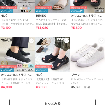
期間限定SALE
期間限定SALE
期間限定SALE
¥500ｸｰﾎﾟﾝ
¥888ｸｰﾎﾟﾝ
¥1000ｸｰﾎﾟﾝ
モズ
HIMIKO
オリエンタルトラフィック
【moz人気No.1サンダル】
ゴムのストラップでサッと着
きれいめスポサン オリトラの
〔軽量〕厚底で美脚＆歩きや
脱OK【WEB限定】【卑弥呼
サンダル人気No.1 ダブルベル
¥3,190
¥14,080
¥5,600
すい！疲れにくいフィット感
26SS】ゴムストラップサンダ
ト スポーツサンダル /42207
のスポーツサンダル
ル/661250
期間限定SALE
期間限定SALE
¥1000ｸｰﾎﾟﾝ
¥500ｸｰﾎﾟﾝ
オリエンタルトラフィック
モズ
プーマ
【再入荷】軽量 オリトラのス
【定番人気】〔新色追加〕
PUMA/プーマ/プーマ V コート
ニーカー人気NO.1 ニットスニ
moz メッシュ ニット スポーツ
バルク
¥4,900
¥3,080
¥5,390
ーカー スリッポン /3709
サンダル
再入荷
もっとみる