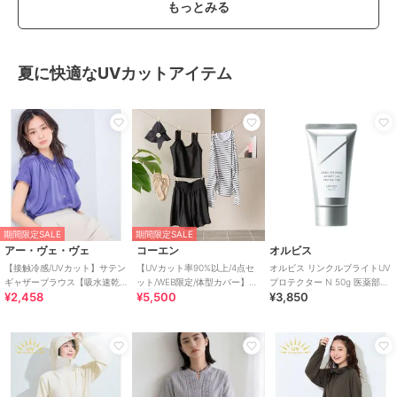
もっとみる
夏に快適なUVカットアイテム
期間限定SALE
期間限定SALE
アー・ヴェ・ヴェ
コーエン
オルビス
【接触冷感/UVカット】サテン
【UVカット率90%以上/4点セ
オルビス リンクルブライトUV
ギャザーブラウス【吸水速乾/
ット/WEB限定/体型カバー】シ
プロテクター N 50g 医薬部外
¥2,458
¥5,500
¥3,850
イージーケア】
ュシュ付きアソートスイムウ
品（顔用日焼け止め）
エア（イン