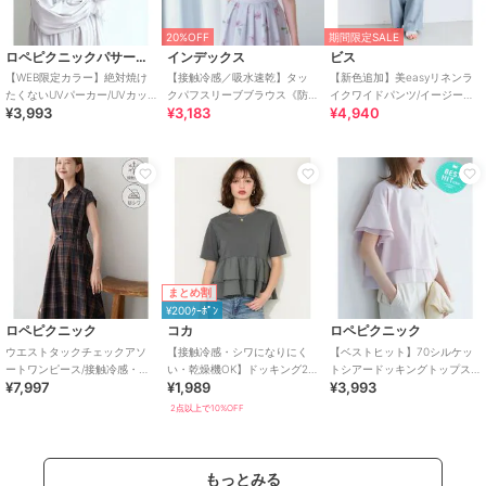
20%OFF
期間限定SALE
ロペピクニックパサージュ
インデックス
ビス
【WEB限定カラー】絶対焼け
【接触冷感／吸水速乾】タッ
【新色追加】美easyリネンラ
たくないUVパーカー/UVカッ
クパフスリーブブラウス《防
イクワイドパンツ/イージーケ
¥3,993
¥3,183
¥4,940
ト・接触冷感
シワ／洗濯機OK／XS～3L／
ア・接触冷感・セットアップ
8col》
対応
まとめ割
¥200ｸｰﾎﾟﾝ
ロペピクニック
コカ
ロペピクニック
ウエストタックチェックアソ
【接触冷感・シワになりにく
【ベストヒット】70シルケッ
ートワンピース/接触冷感・防
い・乾燥機OK】ドッキング2
トシアードッキングトップス/
¥7,997
¥1,989
¥3,993
シワ・リンクコーデ
段フリルTシャツ 全2色
着丈が選べる・UVカット・接
触冷感
2点以上で10%OFF
もっとみる