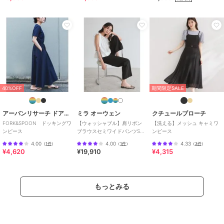
33%OFF
16%OFF
リジェイ＆スプル
リジェイ＆スプル
リジェイ＆スプル
【らむちゃんコラボ】デ
【WEB限定】花柄フリル
【WEB限定】花柄ボウタ
ニムシャツワンピース
袖ドッキングワンピース
イワンピース
7,689
4,389
5,489
¥
¥
¥
40%OFF
期間限定SALE
アーバンリサーチ ドアーズ
ミラ オーウェン
クチュールブローチ
FORK&SPOON ドッキングワ
【ウォッシャブル】肩リボン
【洗える】メッシュ キャミワ
ンピース
ブラウスセミワイドパンツSET
ンピース
UP
4.00
4.00
4.33
（
1件
）
（
1件
）
（
3件
）
¥4,620
¥19,910
¥4,315
リジェイ＆スプル
リジェイ＆スプル
リジェイ＆スプル
［2WAY］シフォンジョ
プチハイネックプリーツ
フラワー刺繍ドレス
ーゼットプリーツワンピ
ドレス
25,190
¥
もっとみる
ース
8,789
13,090
¥
¥