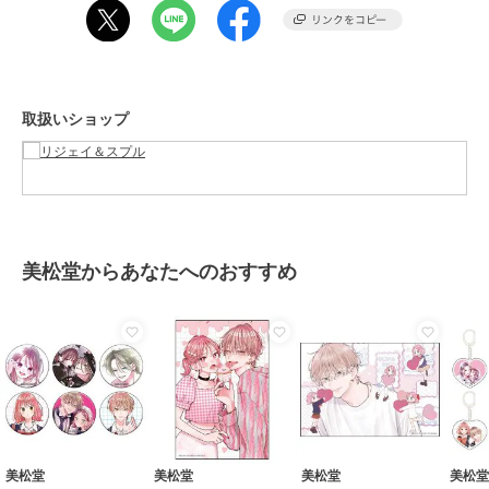
伸縮性：なし
33%OFF
生地の厚さ：薄め（黄緑/濃グレー/ピンク）普通（サックス）
リジェイ＆スプル
リジェイ＆スプル
リジェイ＆スプル
----------------
ウエストリボンベルトタ
【WEB限定】レースタイ
【WEB限定】リボンブラ
ックシャツワンピース
ワンピース
ウスドッキングチェック
【アウター】
柄ワンピース
6,589
6,589
4,389
¥
¥
¥
取扱いショップ
[LL]バスト116cm 着丈43.5cm 袖丈39cm 肩幅52cm 裾幅59cm
[3L]バスト120cm 着丈45cm 袖丈40.5cm 肩幅54cm 裾幅62cm
[4L]バスト128cm 着丈46cm 袖丈42cm 肩幅55cm 裾幅64cm
モデル(黄緑着用)
身長：164cm
LLサイズ着用
美松堂からあなたへのおすすめ
16%OFF
14%OFF
モデル(濃グレー/サックス/ピンク着用)
リジェイ＆スプル
リジェイ＆スプル
リジェイ＆スプル
身長：164cm
チェック柄フレア袖ワン
花柄プリントピンタック
【接触冷感・速乾】シボ
LLサイズ着用
ピース
ワンピース
サテン箔プリントロゴワ
ンピース
7,689
5,489
3,289
¥
¥
¥
大きいサイズ/ぽっちゃり/ゆったり/LL 2L 3L 4L/体型カバー/プラスサ
イズ
美松堂
美松堂
美松堂
美松
ブランド
リジェイ＆スプル