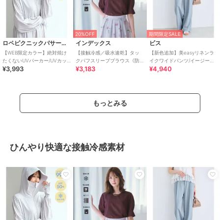
20%OFF
期間限定SALE
ロペピクニックパサージュ
インデックス
ビス
【WEB限定カラー】絶対焼け
【接触冷感／吸水速乾】タッ
【新色追加】美easyリネンラ
たくないUVパーカー/UVカッ
クパフスリーブブラウス《防
イクワイドパンツ/イージーケ
¥3,993
¥3,183
¥4,940
ト・接触冷感
シワ／洗濯機OK／XS～3L／
ア・接触冷感・セットアップ
8col》
対応
もっとみる
ひんやり快適な接触冷感素材