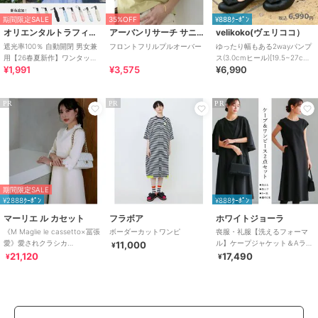
期間限定SALE
35%OFF
¥888ｸｰﾎﾟﾝ
オリエンタルトラフィック
アーバンリサーチ サニーレーベル
velikoko(ヴェリココ）
遮光率100％ 自動開閉 男女兼
フロントフリルプルオーバー
ゆったり幅もある2wayパンプ
用【26春夏新作】ワンタッチ
ス(3.0cmヒール)[19.5~27cm]
¥1,991
¥3,575
¥6,990
晴雨兼用 折りたたみ傘 /G-
ラクチンきれいシューズ
0601
PR
PR
PR
期間限定SALE
¥2888ｸｰﾎﾟﾝ
¥888ｸｰﾎﾟﾝ
マーリエ ル カセット
フラボア
ホワイトジョーラ
《M Maglie le cassetto×冨張
ボーダーカットワンピ
喪服・礼服【洗えるフォーマ
愛》愛されクラシカ
ル】ケープジャケット＆Aライ
11,000
¥
ル“Lace”ニットワンピース｜
ンワンピース2点セット
21,120
17,490
¥
¥