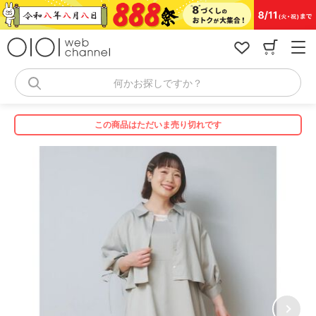
コ
ン
テ
ン
ツ
へ
何かお探しですか？
ス
キ
ッ
この商品はただいま売り切れです
プ