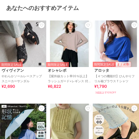
あなたへのおすすめアイテム
期間限定SALE
まとめ割
期間限定SALE
期間限定SALE
ヴィヴィアン
オシャレボ
アロッタ
やわらかソールレースアップ
【紫外線カット率99％以上】
【４つの機能付】ひんやりフ
スニーカーサンダル
ラッシュガード×レギンス 付
リル袖ブラウスＴシャツ
¥2,690
¥6,822
¥1,790
き タンキニ
3点以上で10%OFF