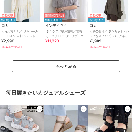
まとめ割
まとめ割
期間限定SALE
¥200ｸｰﾎﾟﾝ
¥1888ｸｰﾎﾟﾝ
¥200ｸｰﾎﾟﾝ
コカ
インディヴィ
コカ
＼再入荷！！／【UVパーカ
【UVケア／吸汗速乾／着映
＼新色登場／【UVカット・シ
ー・UPF50＋】UVカットティ
え】フリルピンタックブラウ
ワになりにくい】バッグギャ
¥2,990
¥11,220
¥1,989
アードパーカー 全4色
ス
ザーUVパーカー 全4色
2点以上で10%OFF
2点以上で10%OFF
もっとみる
毎日履きたいカジュアルシューズ