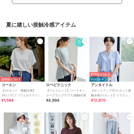
夏に嬉しい接触冷感アイテム
期間限定SALE
期間限定SALE
¥1500ｸｰﾎﾟﾝ
コーエン
ロペピクニック
アンタイトル
【UVカット・接触冷感】
【ベストヒット】ハートネッ
【セットアップ可UVカット接
WELLTECT（ウェルテクト）
クペプラムブラウス/接触冷感
触冷感UVカット】リラクシー
¥1,584
¥4,994
¥12,870
USAコットン フレアスリーブ
キーVネックブラウス
Tシャツ（イ