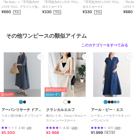
『Re:blue』×『不可抗力のI
『不可抗力のI LOVE YOU』
『不可抗力のI LOVE YOU』
『Re:
LOVE YOU』ブラインド缶バ
ポストカード3
ポストカード4
LOVE
ショップ
リジェイ＆スプル
¥660
¥330
¥330
¥880
ッジ（全6種）
リルキ
予約
予約
予約
SALE
33%OFF
商品カテゴリ
ワンピースドレス
／
その他ワン
リジェイ＆スプル
リジェイ＆スプル
リジェイ＆スプル
ピース
【WEB限定】花柄ボウタ
【WEB限定】肩チュール
【マルチWAY】リボンカ
性別タイプ
レディース
イワンピース
フリルティアード花柄シ
ーディガン×キャミワン
その他ワンピースの類似アイテム
ャツワンピース
ピース
2,189
4,389
5,489
ワンピースドレス
／
その他ワン
¥
¥
¥
ピース
このカテゴリーをすべてみる
カラー
ピンク、黄緑、サックス、濃グレ
ー
サイズ
LL,3L,4L
素材
【濃グレー・ピンク・黄緑】[アウ
ター] ポリエステル78％レーヨン2
16%OFF
14%OFF
0％ポリウレタン2％[ワンピース]
期間限定SALE
リジェイ＆スプル
リジェイ＆スプル
リジェイ＆スプル
(表地) ポリエステル78％レーヨン
50%OFF
¥200ｸｰﾎﾟﾝ
フリル花柄ボウタイブラ
【接触冷感】ギャザーシ
【Kannaコラボ】[SET]
20％ポリウレタン2％(裏地)ポリエ
ウスドッキングワンピー
ャツワンピース
ジャケット×チュールジ
ステル100％【サックス】[アウタ
ス
ャンスカアンサンブル
6,589
2,739
6,589
¥
¥
¥
アーバンリサーチ ドアーズ
クラシカルエルフ
アール・ピー・エス
ー] 綿100％[ワンピース] 綿100％
リネン混5分袖ミディワンピー
春のレトロ。2wayパネルレー
レーヨンノーカラースキッパ
商品のお取り扱い方法
ス
スジャンパースカート
ーワンピース
2.00
4.32
4.11
（
2件
）
（
25件
）
（
18件
）
原産国
中国
¥5,500
¥2,968
¥1,999
再入荷