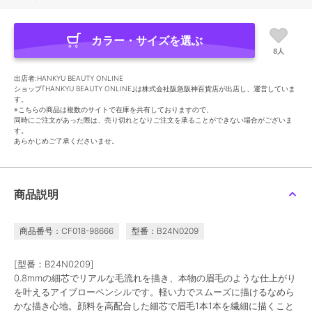
カラー・サイズを選ぶ
8人
出店者:HANKYU BEAUTY ONLINE
ショップ｢HANKYU BEAUTY ONLINE｣は株式会社阪急阪神百貨店が出店し、運営していま
す。
※こちらの商品は複数のサイトで在庫を共有しておりますので、
同時にご注文があった際は、売り切れとなりご注文を承ることができない場合がございま
す。
あらかじめご了承くださいませ。
商品説明
商品番号：CF018-98666
型番：B24N0209
[型番：B24N0209]
0.8mmの細芯でリアルな毛流れを描き、本物の眉毛のような仕上がり
を叶えるアイブローペンシルです。軽い力でスムーズに描けるなめら
かな描き心地。顔料を高配合した細芯で眉毛1本1本を繊細に描くこと