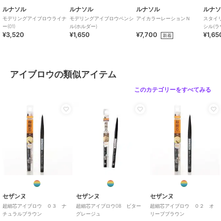
ルナソル
ルナソル
ルナソル
ルナ
モデリングアイブロウライナ
モデリングアイブロウペンシ
アイカラーレーションＮ
スタイ
ー(01)
ル(ホルダー)
シル(ラ
¥3,520
¥1,650
¥7,700
¥1,65
新着
アイブロウの類似アイテム
このカテゴリーをすべてみる
セザンヌ
セザンヌ
セザンヌ
超細芯アイブロウ ０３ ナ
超細芯アイブロウ08 ビター
超細芯アイブロウ ０２ オ
チュラルブラウン
グレージュ
リーブブラウン