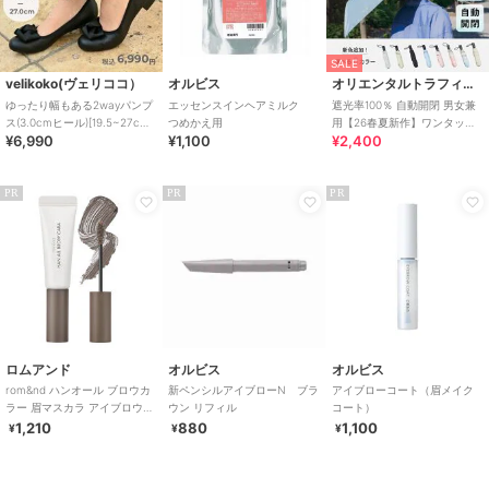
SALE
velikoko(ヴェリココ）
オルビス
オリエンタルトラフィック
ゆったり幅もある2wayパンプ
エッセンスインヘアミルク
遮光率100％ 自動開閉 男女兼
ス(3.0cmヒール)[19.5~27cm]
つめかえ用
用【26春夏新作】ワンタッチ
¥6,990
¥1,100
¥2,400
ラクチンきれいシューズ
晴雨兼用 折りたたみ傘 /G-
0601
PR
PR
PR
ロムアンド
オルビス
オルビス
rom&nd ハンオール ブロウカ
新ペンシルアイブローN ブラ
アイブローコート（眉メイク
ラー 眉マスカラ アイブロウマ
ウン リフィル
コート）
スカラ 高発色 垢抜け(韓国コス
1,210
880
1,100
¥
¥
¥
メ)