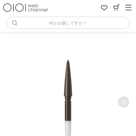
コ
ン
テ
ン
何かお探しですか？
ツ
へ
ス
キ
ッ
プ