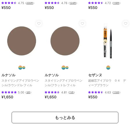
4.75
4.76
4.72
（
200件
）
（
124件
）
（
119件
）
¥550
¥550
¥550
ルナソル
ルナソル
セザンヌ
スタイリングアイブロウペン
スタイリングアイブロウペン
超細芯アイブロウ ０４ デ
シル(ラウンド)レフィル
シル(フラット)レフィル
ィープブラウン
5.00
4.81
4.63
（
3件
）
（
11件
）
（
115件
）
¥1,650
¥1,650
¥550
もっとみる