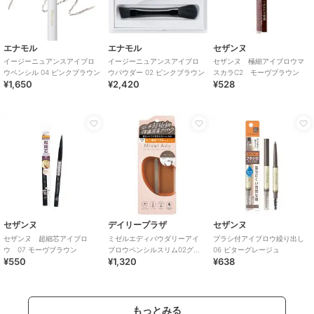
エナモル
エナモル
セザンヌ
イージーニュアンスアイブロ
イージーニュアンスアイブロ
セザンヌ 極細アイブロウマ
ウペンシル 04 ピンクブラウン
ウパウダー 02 ピンクブラウン
スカラC2 モーヴブラウン
¥1,650
¥2,420
¥528
セザンヌ
デイリープラザ
セザンヌ
セザンヌ 超細芯アイブロ
ミゼルエディパウダリーアイ
ブラシ付アイブロウ繰り出し
ウ 07 モーヴブラウン
ブロウペンシルスリム02グレ
06 ビターグレージュ
¥550
¥1,320
¥638
ージュ
もっとみる