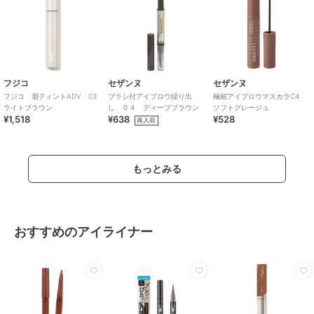
フジコ
セザンヌ
セザンヌ
フジコ 眉ティントADV 03
ブラシ付アイブロウ繰り出
極細アイブロウマスカラC4
ライトブラウン
し ０４ ディープブラウン
ソフトグレージュ
¥1,518
¥638
¥528
再入荷
もっとみる
おすすめのアイライナー