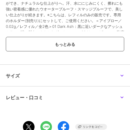
ができ、ナチュラルな仕上がりへ。汗、水ににじみにくく、擦れにも
強い密着感に優れたウオータープルーフ・スマッジプルーフで、美し
い仕上がりが続きます。※こちらは、レフィルのみの販売です。専用
のホルダー(別売り)にセットして、ご使用ください。＜アイブロー／
0.02g／レフィル／全2色＞01 Dark Ash：黒に近いダークなアッシュ
カラーが暗い髪色にもなじむダークアッシュ02 Neutral Brown：彩度
を抑えたブラウンがやわらかく落ち着いた印象のニュートラルブラウ
ン
［使用方法］ホルダーの中央あたりを持ち繊細なタッチで、眉毛の足
りない部分に一本一本毛を描くように、毛流れに沿ってラインを描き
ます。
サイズ
この商品は、不良品のみ返品を承ります
ブランド
ルナソル
レビュー・口コミ
ショップ
ルナソル
／
阪急ビューティーオ
ンライン
商品カテゴリ
アイメイク・アイケア
／
アイブ
ロウ
性別タイプ
レディース