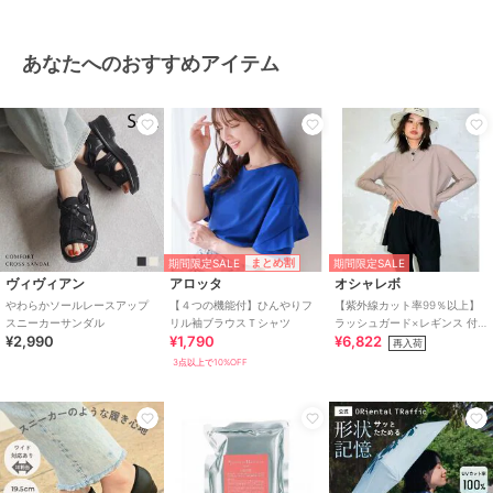
あなたへのおすすめアイテム
期間限定SALE
まとめ割
期間限定SALE
ヴィヴィアン
アロッタ
オシャレボ
やわらかソールレースアップ
【４つの機能付】ひんやりフ
【紫外線カット率99％以上】
スニーカーサンダル
リル袖ブラウスＴシャツ
ラッシュガード×レギンス 付
¥2,990
¥1,790
¥6,822
き タンキニ
再入荷
3点以上で10%OFF