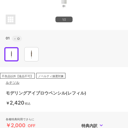
1/2
01
-
○
不良品以外【返品不可】
ノベルティ抽選対象
ルナソル
モデリングアイブロウペンシル(レフィル)
2,420
￥
税込
各種特典利用でさらに
￥2,000
OFF
特典内訳