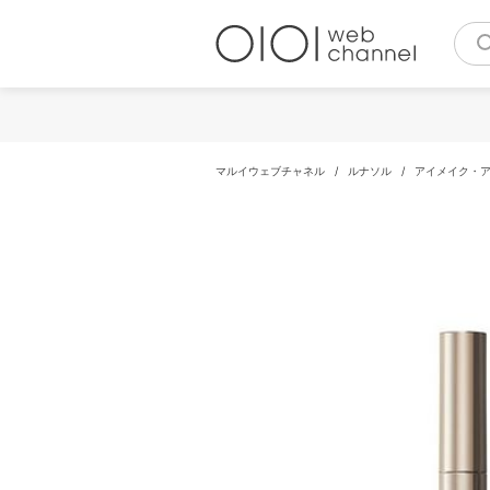
コ
ン
テ
ン
ツ
へ
ス
キ
マルイウェブチャネル
/
ルナソル
/
アイメイク・
ッ
プ