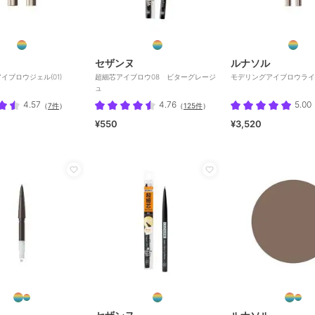
セザンヌ
ルナソル
イブロウジェル(01)
超細芯アイブロウ08 ビターグレージ
モデリングアイブロウライナ
ュ
4.57
4.76
5.00
（
7件
）
（
125件
）
¥550
¥3,520