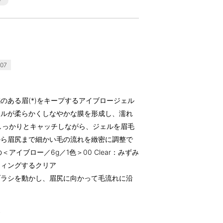
07
のある眉(*)をキープするアイブロージェル
ェルが柔らかくしなやかな膜を形成し、濡れ
らしっかりとキャッチしながら、ジェルを眉毛
から眉尻まで細かい毛の流れを緻密に調整で
アイブロー／6g／1色＞00 Clear：みずみ
ティングするクリア
ブラシを動かし、眉尻に向かって毛流れに沿
す