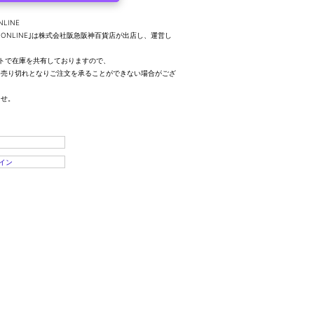
NLINE
UTY ONLINE｣は株式会社阪急阪神百貨店が出店し、運営し
トで在庫を共有しておりますので、
、売り切れとなりご注文を承ることができない場合がござ
ませ。