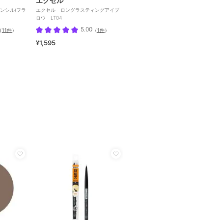
エクセル
ンシル(フラ
エクセル ロングラスティングアイブ
ロウ LT04
5.00
（
11件
）
（
1件
）
¥1,595