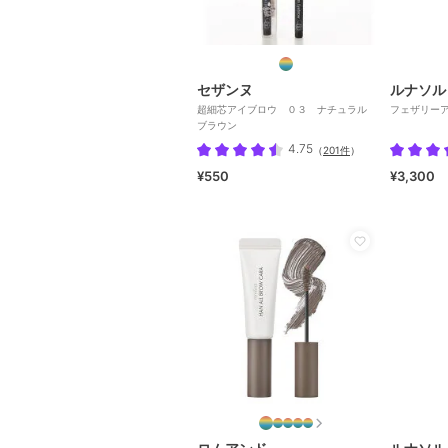
セザンヌ
ルナソル
超細芯アイブロウ ０３ ナチュラル
フェザリーア
ブラウン
4.75
（
201件
）
¥550
¥3,300