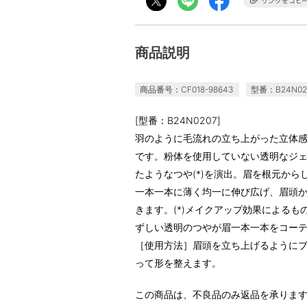
商品説明
商品番号：CF018-98643
型番：B24N02
[型番：B24N0207]
羽のように毛流れの立ち上がった立体感
です。粉体を使用していない透明なジ
たようなつや(*)を演出。眉を根元か
一本一本に薄く均一に伸び広げ、眉頭
きます。(*)メイクアップ効果によるもの＜
ずしい透明のつやが眉一本一本をコー
［使用方法］眉頭を立ち上げるように
って形を整えます。
この商品は、不良品のみ返品を承りま