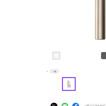
-
-
△