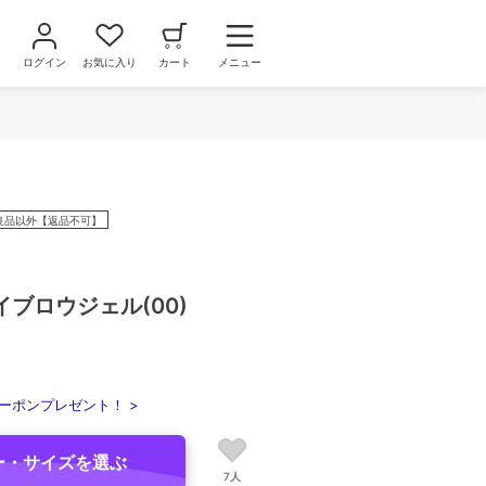
ログイン
お気に入り
カート
メニュー
良品以外【返品不可】
ブロウジェル(00)
ーポンプレゼント！ >
ー・サイズを選ぶ
7人