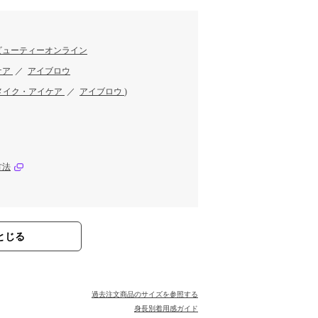
ビューティーオンライン
ケア
／
アイブロウ
メイク・アイケア
／
アイブロウ
)
方法
とじる
過去注文商品のサイズを参照する
身長別着用感ガイド