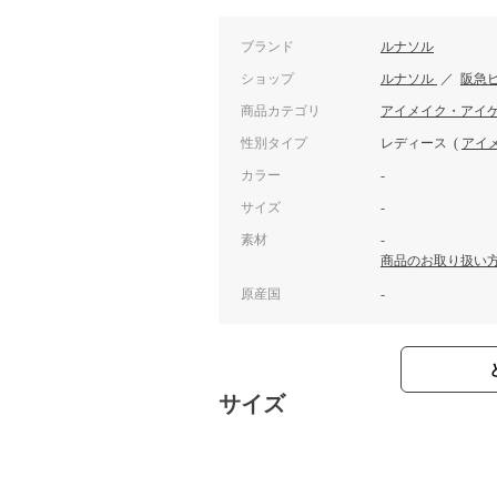
ブランド
ルナソル
ショップ
ルナソル
／
阪急
商品カテゴリ
アイメイク・アイ
性別タイプ
レディース
(
アイ
カラー
-
サイズ
-
素材
-
商品のお取り扱い
原産国
-
サイズ