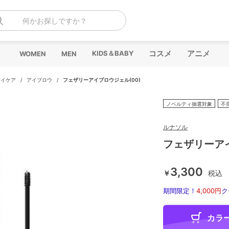
何かお探しですか？
コスメ
アニメ
KIDS＆BABY
WOMEN
MEN
アイケア
/
アイブロウ
/
フェザリーアイブロウジェル(00)
ノベルティ抽選対象
不
ルナソル
フェザリーアイ
3,300
￥
税込
期間限定！
4,000円
ク
カラ