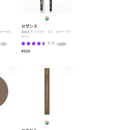
セザンヌ
ー(01)
超細芯アイブロウ ０２ オリーブブ
ラウン
4.72
（
1件
）
（
120件
）
¥550