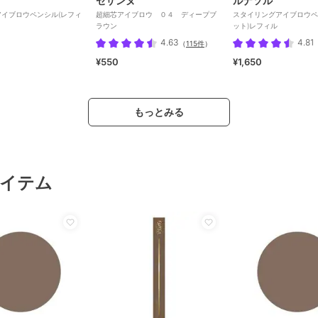
セザンヌ
ルナソル
イブロウペンシル(レフィ
超細芯アイブロウ ０４ ディープブ
スタイリングアイブロウペ
ラウン
ット)レフィル
4.63
4.81
（
115件
）
¥550
¥1,650
もっとみる
イテム