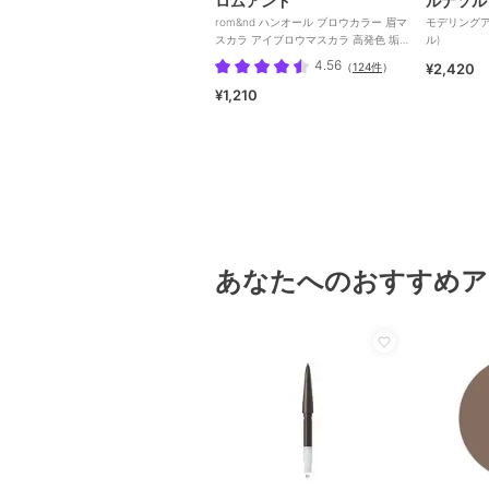
ロムアンド
ルナソル
rom&nd ハンオール ブロウカラー 眉マ
モデリングア
スカラ アイブロウマスカラ 高発色 垢
ル)
抜け(韓国コスメ)
4.56
（
124件
）
¥2,420
¥1,210
あなたへのおすすめア