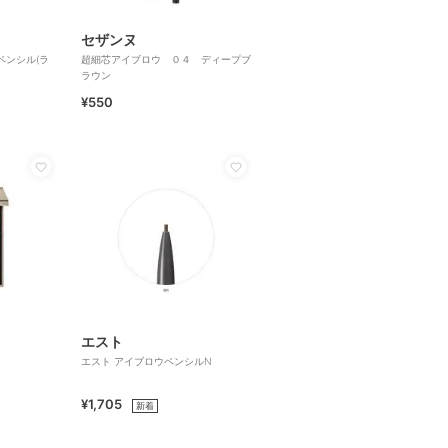
セザンヌ
ペンシル(ラ
超細芯アイブロウ ０４ ディープブ
ラウン
¥550
エスト
エスト アイブロウペンシルN
¥1,705
新着