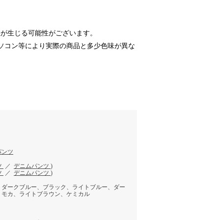
差が生じる可能性がございます。
ソコン等により実際の商品と多少色味が異な
パンツ
ツ
／
デニムパンツ
)
ツ
／
デニムパンツ
)
、ダークブルー、ブラック、ライトブルー、ダー
、モカ、ライトブラウン、ケミカル