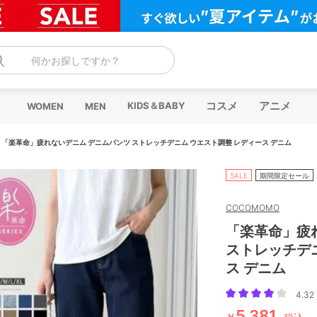
何かお探しですか？
コスメ
アニメ
KIDS＆BABY
WOMEN
MEN
/
「楽革命」疲れないデニム デニムパンツ ストレッチデニム ウエスト調整 レディース デニム
SALE
期間限定セール
COCOMOMO
「楽革命」疲
ストレッチデ
ス デニム
4.32 
5,381