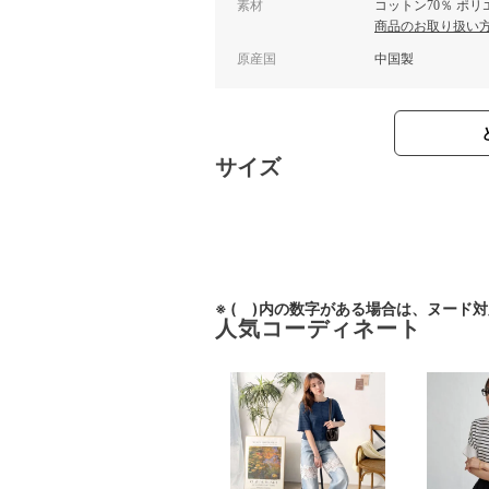
素材
コットン70％ ポリ
商品のお取り扱い
原産国
中国製
サイズ
※ ( )内の数字がある場合は、ヌード
人気コーディネート