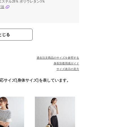
エステル28％ ポリウレタン3％
方法
とじる
過去注文商品のサイズを参照する
身長別着用感ガイド
サイズ表示の見方
対応サイズ[身体サイズ]を表しています。