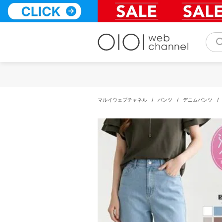
コ
ン
テ
ン
ツ
へ
ス
キ
ッ
プ
マルイウェブチャネル
/
パンツ
/
デニムパンツ