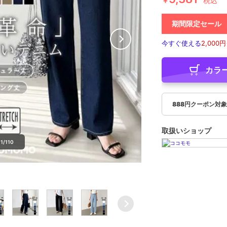
￥
税込
期間限定セール
今すぐ使える
2,000円
カラ
888円クーポン対
取扱いショップ
1/110