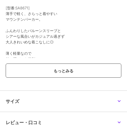
[型番:SA8671]
薄手で軽く、さらっと着やすい
マウンテンパーカー。
ふんわりしたバルーンスリーブと
シアーな風合いがカジュアル過ぎず
大人きれいめな着こなしに◎
薄く軽量なので
持ち運びにも便利♪
春夏のUV対策や肌寒い時に
さっと羽織りやすい
ライトアウターです◎
・撥水効果あり※自社独自試験
■サイズ
サイズ
［M］
着丈 60-74cm 袖丈 58cm
肩幅 48cm バスト 126cm
［L］
レビュー・口コミ
着丈 61-75cm 袖丈 59cm