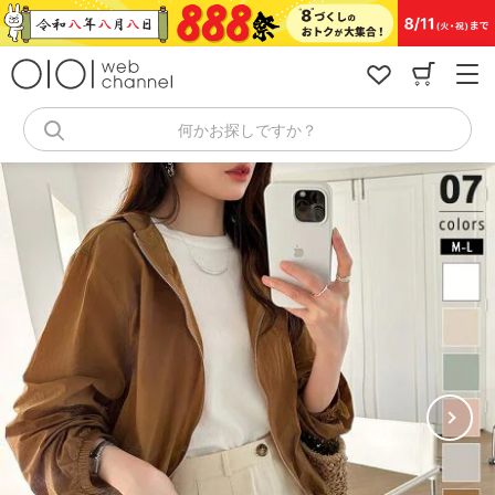
コ
ン
テ
ン
ツ
へ
何かお探しですか？
ス
キ
ッ
プ