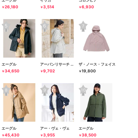
エーグル
イッカ
コロンビア
26,180
3,514
6,930
￥
￥
￥
エーグル
アーバンリサーチ ドアーズ
ザ・ノース・フェイス
34,650
9,702
19,800
￥
￥
￥
エーグル
アー・ヴェ・ヴェ
エーグル
45,430
3,955
38,500
￥
￥
￥