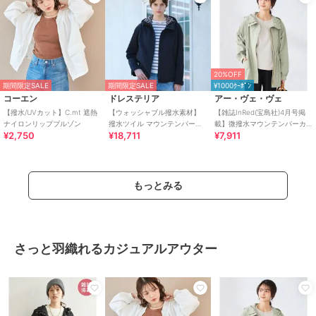
20%OFF
期間限定SALE
期間限定SALE
¥1000ｸｰﾎﾟﾝ
コーエン
ドレステリア
アー・ヴェ・ヴェ
【撥水/UVカット】C.mt 遮熱
【ウォッシャブル撥水素材】
【雑誌InRed(宝島社)4月号掲
ナイロンリップブルゾン
撥水ツイル マウンテンパーカ
載】微撥水マウンテンパーカ
¥2,750
¥18,711
¥7,911
ー
ー
もっとみる
さっと羽織れるカジュアルアウター