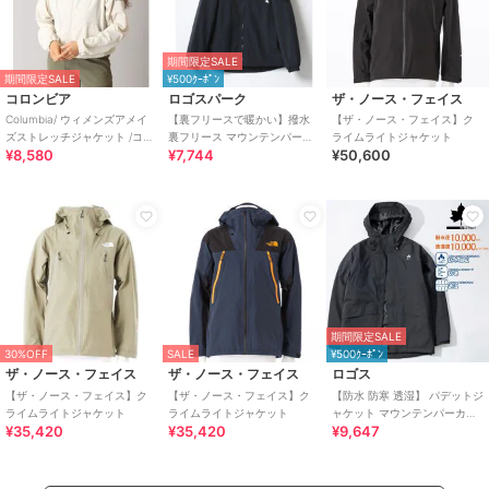
期間限定SALE
期間限定SALE
¥500ｸｰﾎﾟﾝ
コロンビア
ロゴスパーク
ザ・ノース・フェイス
Columbia/ ウィメンズアメイ
【裏フリースで暖かい】撥水
【ザ・ノース・フェイス】ク
ズストレッチジャケット /コロ
裏フリース マウンテンパーカ
ライムライトジャケット
¥8,580
¥7,744
¥50,600
ンビア
ー ジャンパー メンズ レディー
ス
期間限定SALE
30%OFF
SALE
¥500ｸｰﾎﾟﾝ
ザ・ノース・フェイス
ザ・ノース・フェイス
ロゴス
【ザ・ノース・フェイス】ク
【ザ・ノース・フェイス】ク
【防水 防寒 透湿】 パデットジ
ライムライトジャケット
ライムライトジャケット
ャケット マウンテンパーカー
¥35,420
¥35,420
¥9,647
フーディー メンズ レディース