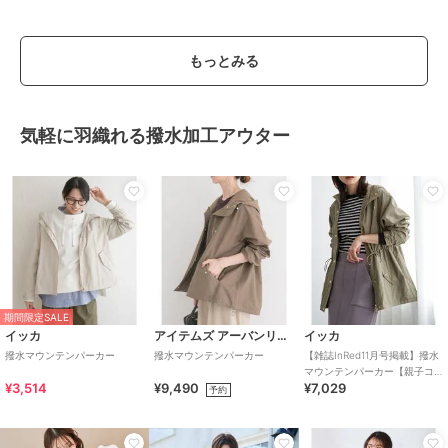
もっとみる
気軽に羽織れる撥水加工アウター
期間限定SALE
イッカ
アイテムズ アーバンリサーチ
イッカ
撥水マウンテンパーカー
撥水マウンテンパーカー
【雑誌InRed11月号掲載】撥水
マウンテンパーカー【親子コ
¥3,514
¥9,490
¥7,029
ーデ】
予約