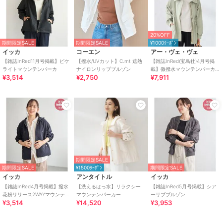
20%OFF
期間限定SALE
期間限定SALE
¥1000ｸｰﾎﾟﾝ
イッカ
コーエン
アー・ヴェ・ヴェ
【雑誌InRed11月号掲載】ピケ
【撥水/UVカット】C.mt 遮熱
【雑誌InRed(宝島社)4月号掲
ライトマウンテンパーカ
ナイロンリップブルゾン
載】微撥水マウンテンパーカ
¥3,514
¥2,750
¥7,911
ー
期間限定SALE
期間限定SALE
¥1500ｸｰﾎﾟﾝ
期間限定SALE
イッカ
アンタイトル
イッカ
【雑誌InRed4月号掲載】撥水
【洗えるはっ水】リラクシー
【雑誌InRed5月号掲載】シア
花粉リリース2WAYマウンテン
マウンテンパーカー
ーリブブルゾン
¥3,514
¥14,520
¥3,953
パーカー【親子コーデ】