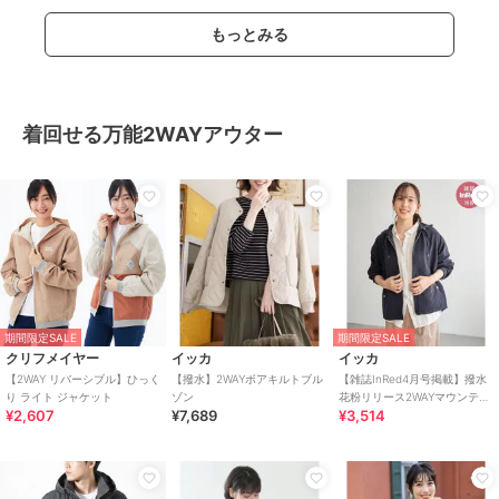
もっとみる
着回せる万能2WAYアウター
期間限定SALE
期間限定SALE
クリフメイヤー
イッカ
イッカ
【2WAY リバーシブル】ひっく
【撥水】2WAYボアキルトブル
【雑誌InRed4月号掲載】撥水
り ライト ジャケット
ゾン
花粉リリース2WAYマウンテン
¥2,607
¥7,689
¥3,514
パーカー【親子コーデ】