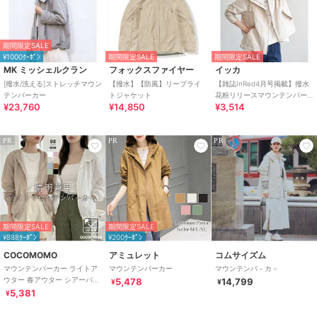
期間限定SALE
¥1000ｸｰﾎﾟﾝ
期間限定SALE
期間限定SALE
MK ミッシェルクラン
フォックスファイヤー
イッカ
[撥水/洗える]ストレッチマウン
【撥水】【防風】リープライ
【雑誌InRed4月号掲載】撥水
テンパーカー
トジャケット
花粉リリースマウンテンパー
¥23,760
¥14,850
¥3,514
カー【親子コーデ】
PR
PR
PR
期間限定SALE
期間限定SALE
¥888ｸｰﾎﾟﾝ
¥200ｸｰﾎﾟﾝ
COCOMOMO
アミュレット
コムサイズム
マウンテンパーカー ライトア
マウンテンパーカー
マウンテンパ－カ－
ウター 春アウター シアーパー
5,478
14,799
¥
¥
カー レディース アウター ブル
5,381
¥
ゾン 撥水