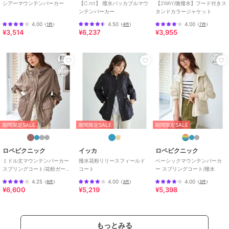
シアーマウンテンパーカー
【C.mt】 撥水パッカブルマウ
【2WAY/微撥水】フード付きス
特徴
アウター・ジャケット・コート
ンテンパーカー
タンドカラージャケット
ナイロン
/
無地
/
ミドル丈
/
フ
4.00
4.50
4.00
（
1件
）
（
4件
）
（
7件
）
¥3,514
¥6,237
¥3,955
ード付き
マウンテンパーカー
ナイロン
/
無地
/
ミドル丈
/
フ
ード付き
原産国
中国製
期間限定SALE
期間限定SALE
期間限定SALE
ロペピクニック
イッカ
ロペピクニック
ミドル丈マウンテンパーカー
撥水花粉リリースフィールド
ベーシックマウンテンパーカ
スプリングコート/花粉ガー
コート
ー スプリングコート/撥水
ド・撥水
4.25
4.00
4.00
（
8件
）
（
3件
）
（
3件
）
¥6,600
¥5,219
¥5,398
もっとみる