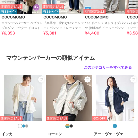
期間限定セール開催中
期間限定SALE
期間限定SALE
¥888ｸｰﾎﾟﾝ
¥888ｸｰﾎﾟﾝ
期間限定SALE
期間限定
COCOMOMO
COCOMOMO
COCOMOMO
COC
ブランド
COCOMOMO
マウンテンパーカー ペプラム
「楽革命」疲れないデニム デ
ワイドパンツ ストライプパン
ハイネ
ブルゾン アウター ドロスト
ニムパンツ ストレッチデニム
ツ 接触冷感 イージーパンツ
トソー 
ショップ
ココモモ
¥6,353
¥5,381
¥4,409
¥3,58
レディース パーカー ライト
ウエスト調整 レディース デ
レディース ストライプ ワイ
ディー
アウター
ニム
ド パンツ
シャツ
商品カテゴリ
アウター・ジャケット・コート
／
マウンテンパーカー
性別タイプ
レディース
マウンテンパーカーの類似アイテム
アウター・ジャケット・コート
このカテゴリーをすべてみる
／
マウンテンパーカー
レディース
アウター・ジャケット・コート
／
マウンテンパーカー
カラー
キャラメル、ホワイト、ライトブ
ラウン、ブラック、ライトグリー
ン、ピンク、ブルー、グレー
サイズ
M,L
期間限定SALE
期間限定SALE
60%OFF
素材
ナイロン：100％
イッカ
コーエン
アー・ヴェ・ヴェ
商品のお取り扱い方法