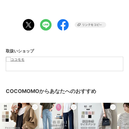
肩幅 49cm バスト 130cm
■カラー
ホワイト / ライトブラウン / ブラック
ライトグリーン / ピンク / ブルー
グレー / カラメル
■素材
取扱いショップ
ナイロン100%
裏地 なし
透け感 若干
伸縮性 なし
生地の厚さ 薄い
■備考
COCOMOMOからあなたへのおすすめ
実寸(cm)は画像をご参照ください。
平置き・メジャー採寸の為、若干の誤差が生じる可能性がございま
す。
※画像はご覧になっているモニター・パソコン等により実際の商品と
多少色味が異なる場合がございます。
あらかじめご了承くださいませ。