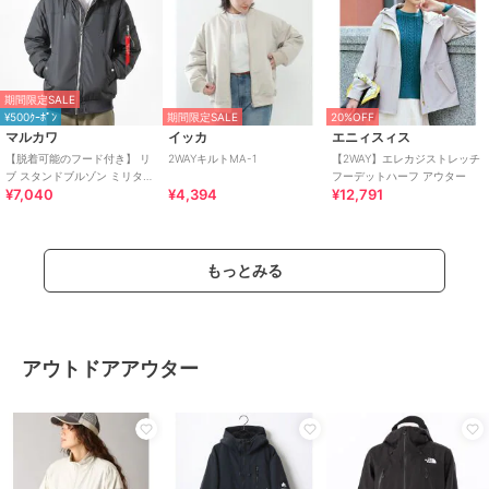
期間限定SALE
¥500ｸｰﾎﾟﾝ
期間限定SALE
20%OFF
マルカワ
イッカ
エニィスィス
【脱着可能のフード付き】 リ
2WAYキルトMA-1
【2WAY】エレカジストレッチ
ブ スタンドブルゾン ミリタリ
フーデットハーフ アウター
¥7,040
¥4,394
¥12,791
ージャケット 2WAY
もっとみる
アウトドアアウター