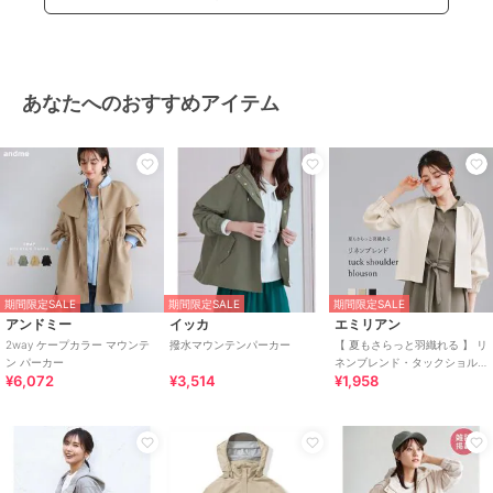
あなたへのおすすめアイテム
期間限定SALE
期間限定SALE
期間限定SALE
アンドミー
イッカ
エミリアン
2way ケープカラー マウンテ
撥水マウンテンパーカー
【 夏もさらっと羽織れる 】 リ
ン パーカー
ネンブレンド・タックショル
¥6,072
¥3,514
¥1,958
ダーブルゾン