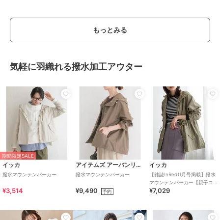
もっとみる
気軽に羽織れる撥水加工アウター
期間限定SALE
イッカ
アイテムズ アーバンリサーチ
イッカ
撥水マウンテンパーカー
撥水マウンテンパーカー
【雑誌InRed11月号掲載】撥水
マウンテンパーカー【親子コ
¥3,514
¥9,490
¥7,029
ーデ】
予約