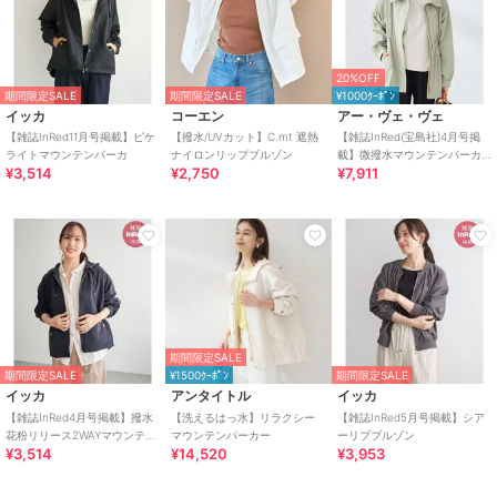
20%OFF
期間限定SALE
期間限定SALE
¥1000ｸｰﾎﾟﾝ
イッカ
コーエン
アー・ヴェ・ヴェ
【雑誌InRed11月号掲載】ピケ
【撥水/UVカット】C.mt 遮熱
【雑誌InRed(宝島社)4月号掲
ライトマウンテンパーカ
ナイロンリップブルゾン
載】微撥水マウンテンパーカ
¥3,514
¥2,750
¥7,911
ー
期間限定SALE
期間限定SALE
¥1500ｸｰﾎﾟﾝ
期間限定SALE
イッカ
アンタイトル
イッカ
【雑誌InRed4月号掲載】撥水
【洗えるはっ水】リラクシー
【雑誌InRed5月号掲載】シア
花粉リリース2WAYマウンテン
マウンテンパーカー
ーリブブルゾン
¥3,514
¥14,520
¥3,953
パーカー【親子コーデ】