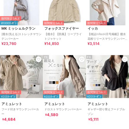
期間限定SALE
¥1000ｸｰﾎﾟﾝ
期間限定SALE
期間限定SALE
MK ミッシェルクラン
フォックスファイヤー
イッカ
[撥水/洗える]ストレッチマウン
【撥水】【防風】リープライ
【雑誌InRed4月号掲載】撥水
テンパーカー
トジャケット
花粉リリースマウンテンパー
¥23,760
¥14,850
¥3,514
カー【親子コーデ】
PR
PR
PR
期間限定SALE
期間限定SALE
期間限定SALE
¥200ｸｰﾎﾟﾝ
¥200ｸｰﾎﾟﾝ
¥200ｸｰﾎﾟﾝ
アミュレット
アミュレット
アミュレット
フード付きマウンテンパーカ
ドロストマウンテンパーカー
ギャザー切り替えフードブル
ー
ゾン
4,580
¥
4,684
5,111
¥
¥