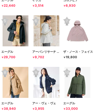
エーグル
イッカ
コロンビア
22,440
3,514
6,930
￥
￥
￥
エーグル
アーバンリサーチ ドアーズ
ザ・ノース・フェイス
29,700
9,702
19,800
￥
￥
￥
エーグル
アー・ヴェ・ヴェ
エーグル
38,940
3,955
33,000
￥
￥
￥