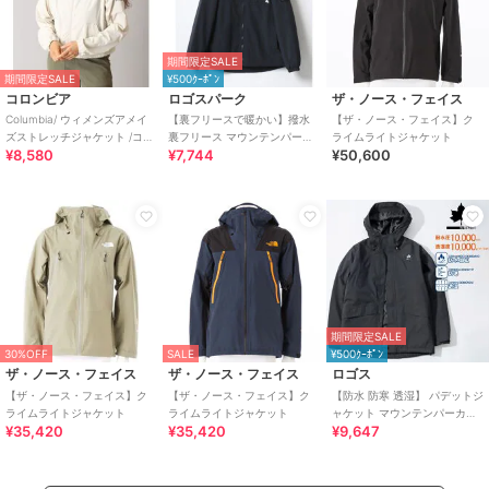
期間限定SALE
期間限定SALE
¥500ｸｰﾎﾟﾝ
コロンビア
ロゴスパーク
ザ・ノース・フェイス
Columbia/ ウィメンズアメイ
【裏フリースで暖かい】撥水
【ザ・ノース・フェイス】ク
ズストレッチジャケット /コロ
裏フリース マウンテンパーカ
ライムライトジャケット
¥8,580
¥7,744
¥50,600
ンビア
ー ジャンパー メンズ レディー
ス
期間限定SALE
30%OFF
SALE
¥500ｸｰﾎﾟﾝ
ザ・ノース・フェイス
ザ・ノース・フェイス
ロゴス
【ザ・ノース・フェイス】ク
【ザ・ノース・フェイス】ク
【防水 防寒 透湿】 パデットジ
ライムライトジャケット
ライムライトジャケット
ャケット マウンテンパーカー
¥35,420
¥35,420
¥9,647
フーディー メンズ レディース