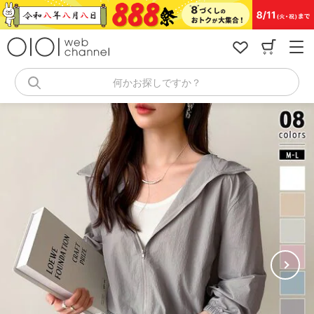
コ
ン
テ
ン
ツ
へ
何かお探しですか？
ス
キ
ッ
プ