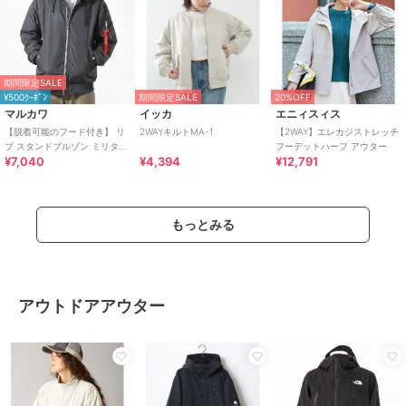
期間限定SALE
¥500ｸｰﾎﾟﾝ
期間限定SALE
20%OFF
マルカワ
イッカ
エニィスィス
【脱着可能のフード付き】 リ
2WAYキルトMA-1
【2WAY】エレカジストレッチ
ブ スタンドブルゾン ミリタリ
フーデットハーフ アウター
¥7,040
¥4,394
¥12,791
ージャケット 2WAY
もっとみる
アウトドアアウター