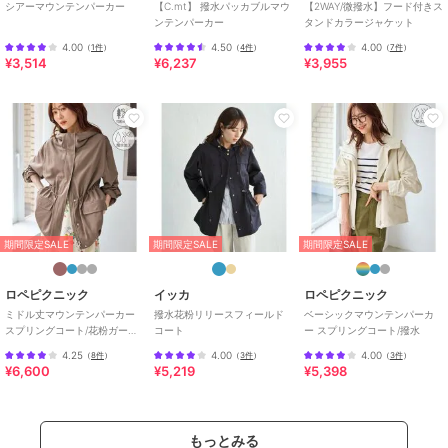
シアーマウンテンパーカー
【C.mt】 撥水パッカブルマウ
【2WAY/微撥水】フード付きス
特徴
アウター・ジャケット・コート
ンテンパーカー
タンドカラージャケット
ナイロン
/
無地
/
ミドル丈
/
フ
4.00
4.50
4.00
（
1件
）
（
4件
）
（
7件
）
¥3,514
¥6,237
¥3,955
ード付き
マウンテンパーカー
ナイロン
/
無地
/
ミドル丈
/
フ
ード付き
原産国
中国製
期間限定SALE
期間限定SALE
期間限定SALE
ロペピクニック
イッカ
ロペピクニック
ミドル丈マウンテンパーカー
撥水花粉リリースフィールド
ベーシックマウンテンパーカ
スプリングコート/花粉ガー
コート
ー スプリングコート/撥水
ド・撥水
4.25
4.00
4.00
（
8件
）
（
3件
）
（
3件
）
¥6,600
¥5,219
¥5,398
もっとみる