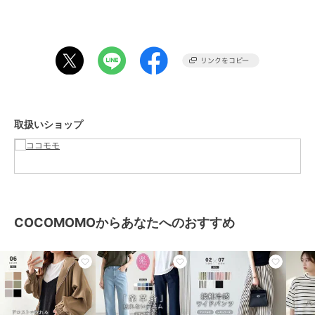
肩幅 49cm バスト 130cm
■カラー
ホワイト / ライトブラウン / ブラック
ライトグリーン / ピンク / ブルー
グレー / カラメル
■素材
取扱いショップ
ナイロン100%
裏地 なし
透け感 若干
伸縮性 なし
生地の厚さ 薄い
■備考
COCOMOMOからあなたへのおすすめ
実寸(cm)は画像をご参照ください。
平置き・メジャー採寸の為、若干の誤差が生じる可能性がございま
す。
※画像はご覧になっているモニター・パソコン等により実際の商品と
多少色味が異なる場合がございます。
あらかじめご了承くださいませ。