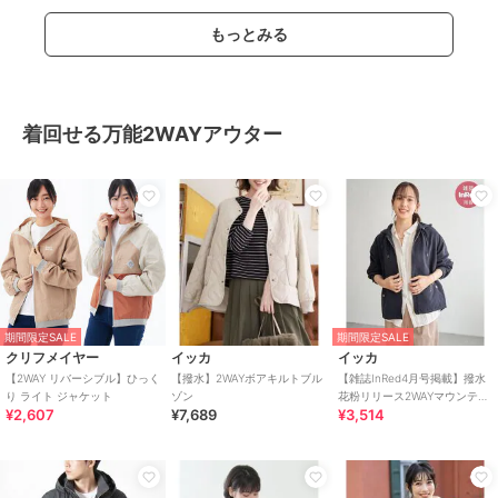
もっとみる
着回せる万能2WAYアウター
期間限定SALE
期間限定SALE
クリフメイヤー
イッカ
イッカ
【2WAY リバーシブル】ひっく
【撥水】2WAYボアキルトブル
【雑誌InRed4月号掲載】撥水
り ライト ジャケット
ゾン
花粉リリース2WAYマウンテン
¥2,607
¥7,689
¥3,514
パーカー【親子コーデ】