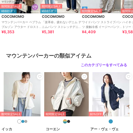
期間限定セール開催中
期間限定SALE
期間限定SALE
¥888ｸｰﾎﾟﾝ
¥888ｸｰﾎﾟﾝ
期間限定SALE
期間限定
COCOMOMO
COCOMOMO
COCOMOMO
COC
ブランド
COCOMOMO
マウンテンパーカー ペプラム
「楽革命」疲れないデニム デ
ワイドパンツ ストライプパン
ハイネ
ブルゾン アウター ドロスト
ニムパンツ ストレッチデニム
ツ 接触冷感 イージーパンツ
トソー 
ショップ
ココモモ
¥6,353
¥5,381
¥4,409
¥3,58
レディース パーカー ライト
ウエスト調整 レディース デ
レディース ストライプ ワイ
ディー
アウター
ニム
ド パンツ
シャツ
商品カテゴリ
アウター・ジャケット・コート
／
マウンテンパーカー
性別タイプ
レディース
マウンテンパーカーの類似アイテム
アウター・ジャケット・コート
このカテゴリーをすべてみる
／
マウンテンパーカー
レディース
アウター・ジャケット・コート
／
マウンテンパーカー
カラー
グレー、ホワイト、ライトブラウ
ン、ブラック、ライトグリーン、
ピンク、ブルー、キャラメル
サイズ
M,L
期間限定SALE
期間限定SALE
60%OFF
素材
ナイロン：100％
イッカ
コーエン
アー・ヴェ・ヴェ
商品のお取り扱い方法