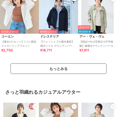
20%OFF
期間限定SALE
期間限定SALE
¥1000ｸｰﾎﾟﾝ
コーエン
ドレステリア
アー・ヴェ・ヴェ
【撥水/UVカット】C.mt 遮熱
【ウォッシャブル撥水素材】
【雑誌InRed(宝島社)4月号掲
ナイロンリップブルゾン
撥水ツイル マウンテンパーカ
載】微撥水マウンテンパーカ
¥2,750
¥18,711
¥7,911
ー
ー
もっとみる
さっと羽織れるカジュアルアウター