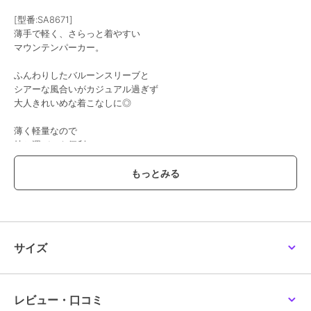
[型番:SA8671]
薄手で軽く、さらっと着やすい
マウンテンパーカー。
ふんわりしたバルーンスリーブと
シアーな風合いがカジュアル過ぎず
大人きれいめな着こなしに◎
薄く軽量なので
持ち運びにも便利♪
春夏のUV対策や肌寒い時に
さっと羽織りやすい
ライトアウターです◎
・撥水効果あり※自社独自試験
■サイズ
サイズ
［M］
着丈 60-74cm 袖丈 58cm
肩幅 48cm バスト 126cm
［L］
レビュー・口コミ
着丈 61-75cm 袖丈 59cm