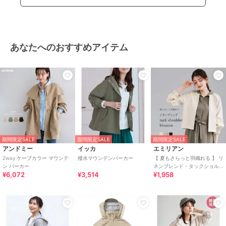
あなたへのおすすめアイテム
期間限定SALE
期間限定SALE
期間限定SALE
アンドミー
イッカ
エミリアン
2way ケープカラー マウンテ
撥水マウンテンパーカー
【 夏もさらっと羽織れる 】 リ
ン パーカー
ネンブレンド・タックショル
¥6,072
¥3,514
¥1,958
ダーブルゾン