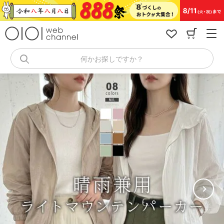
コ
ン
テ
ン
ツ
へ
何かお探しですか？
ス
キ
ッ
プ