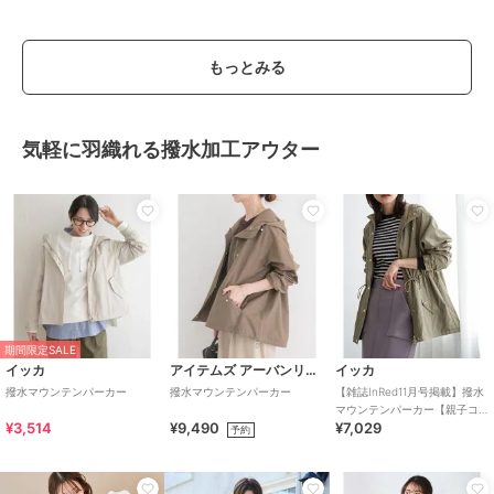
もっとみる
気軽に羽織れる撥水加工アウター
期間限定SALE
イッカ
アイテムズ アーバンリサーチ
イッカ
撥水マウンテンパーカー
撥水マウンテンパーカー
【雑誌InRed11月号掲載】撥水
マウンテンパーカー【親子コ
¥3,514
¥9,490
¥7,029
ーデ】
予約