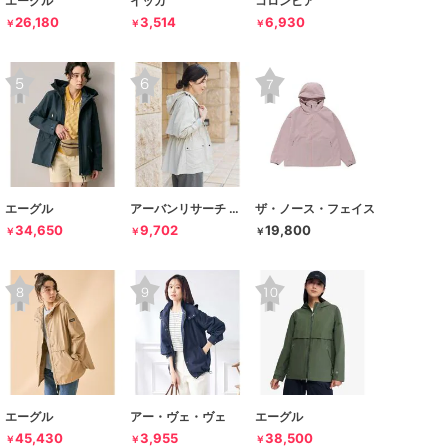
エーグル
イッカ
コロンビア
26,180
3,514
6,930
￥
￥
￥
エーグル
アーバンリサーチ ドアーズ
ザ・ノース・フェイス
34,650
9,702
19,800
￥
￥
￥
エーグル
アー・ヴェ・ヴェ
エーグル
45,430
3,955
38,500
￥
￥
￥