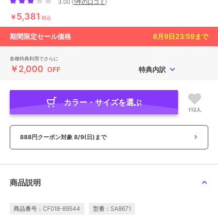
3.00
(
1件の口コミ
)
5,381
￥
税込
期間限定セール価格
8月9日23:59
まで
各種特典利用でさらに
￥2,000
OFF
特典内訳
カラー・サイズを選ぶ
112人
888円クーポン対象
8/9(日)まで
商品説明
商品番号：CF018-89544
型番：SA8671