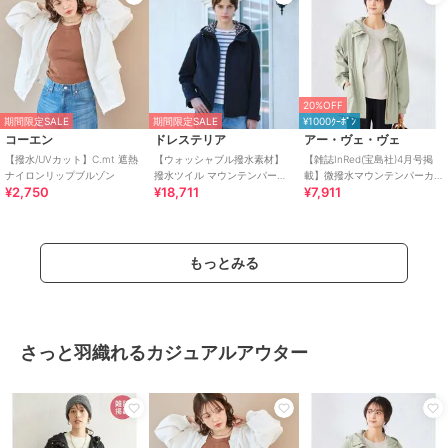
20%OFF
期間限定SALE
期間限定SALE
¥1000ｸｰﾎﾟﾝ
コーエン
ドレステリア
アー・ヴェ・ヴェ
【撥水/UVカット】C.mt 遮熱
【ウォッシャブル撥水素材】
【雑誌InRed(宝島社)4月号掲
ナイロンリップブルゾン
撥水ツイル マウンテンパーカ
載】微撥水マウンテンパーカ
¥2,750
¥18,711
¥7,911
ー
ー
もっとみる
さっと羽織れるカジュアルアウター