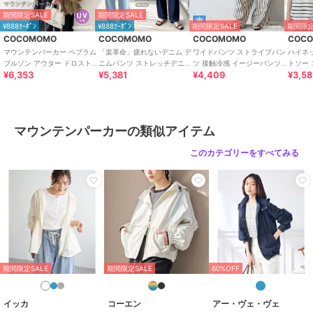
期間限定セール開催中
期間限定SALE
期間限定SALE
¥888ｸｰﾎﾟﾝ
¥888ｸｰﾎﾟﾝ
期間限定SALE
期間限定
COCOMOMO
COCOMOMO
COCOMOMO
COC
ブランド
COCOMOMO
マウンテンパーカー ペプラム
「楽革命」疲れないデニム デ
ワイドパンツ ストライプパン
ハイネ
ブルゾン アウター ドロスト
ニムパンツ ストレッチデニム
ツ 接触冷感 イージーパンツ
トソー 
ショップ
ココモモ
¥6,353
¥5,381
¥4,409
¥3,58
レディース パーカー ライト
ウエスト調整 レディース デ
レディース ストライプ ワイ
ディー
アウター
ニム
ド パンツ
シャツ
商品カテゴリ
アウター・ジャケット・コート
／
マウンテンパーカー
性別タイプ
レディース
マウンテンパーカーの類似アイテム
アウター・ジャケット・コート
このカテゴリーをすべてみる
／
マウンテンパーカー
レディース
アウター・ジャケット・コート
／
マウンテンパーカー
カラー
ホワイト、ライトブラウン、ブラ
ック、ライトグリーン、ピンク、
ブルー、グレー、キャラメル
サイズ
M,L
期間限定SALE
期間限定SALE
60%OFF
素材
ナイロン：100％
イッカ
コーエン
アー・ヴェ・ヴェ
商品のお取り扱い方法