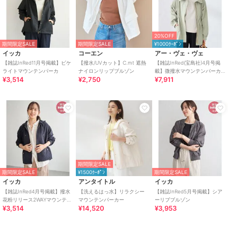
20%OFF
期間限定SALE
期間限定SALE
¥1000ｸｰﾎﾟﾝ
イッカ
コーエン
アー・ヴェ・ヴェ
【雑誌InRed11月号掲載】ピケ
【撥水/UVカット】C.mt 遮熱
【雑誌InRed(宝島社)4月号掲
ライトマウンテンパーカ
ナイロンリップブルゾン
載】微撥水マウンテンパーカ
¥3,514
¥2,750
¥7,911
ー
期間限定SALE
期間限定SALE
¥1500ｸｰﾎﾟﾝ
期間限定SALE
イッカ
アンタイトル
イッカ
【雑誌InRed4月号掲載】撥水
【洗えるはっ水】リラクシー
【雑誌InRed5月号掲載】シア
花粉リリース2WAYマウンテン
マウンテンパーカー
ーリブブルゾン
¥3,514
¥14,520
¥3,953
パーカー【親子コーデ】