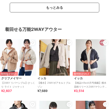
もっとみる
着回せる万能2WAYアウター
期間限定SALE
期間限定SALE
クリフメイヤー
イッカ
イッカ
【2WAY リバーシブル】ひっく
【撥水】2WAYボアキルトブル
【雑誌InRed4月号掲載】撥水
り ライト ジャケット
ゾン
花粉リリース2WAYマウンテン
¥2,607
¥7,689
¥3,514
パーカー【親子コーデ】