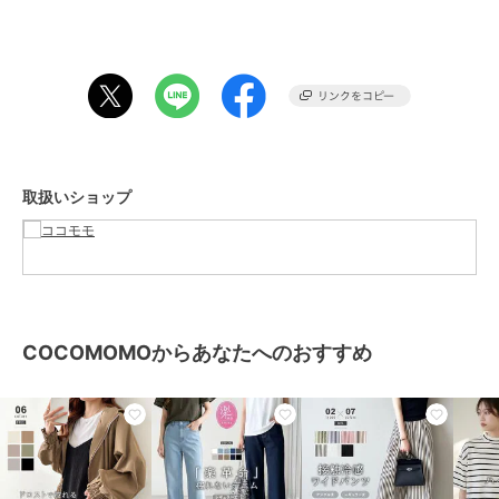
肩幅 49cm バスト 130cm
■カラー
ホワイト / ライトブラウン / ブラック
ライトグリーン / ピンク / ブルー
グレー / カラメル
■素材
取扱いショップ
ナイロン100%
裏地 なし
透け感 若干
伸縮性 なし
生地の厚さ 薄い
■備考
COCOMOMOからあなたへのおすすめ
実寸(cm)は画像をご参照ください。
平置き・メジャー採寸の為、若干の誤差が生じる可能性がございま
す。
※画像はご覧になっているモニター・パソコン等により実際の商品と
多少色味が異なる場合がございます。
あらかじめご了承くださいませ。