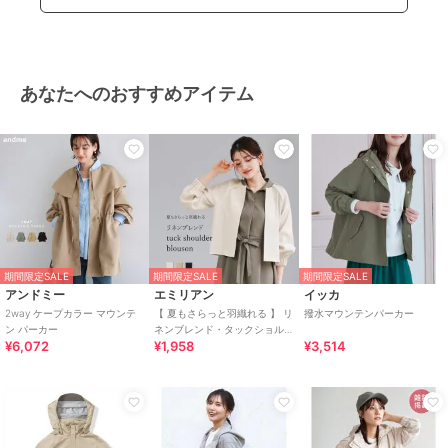
あなたへのおすすめアイテム
期間限定SALE
期間限定SALE
期間限定SALE
アンドミー
エミリアン
イッカ
2way ケープカラー マウンテ
【 夏もさらっと羽織れる 】 リ
撥水マウンテンパーカー
ン パーカー
ネンブレンド・タックショル
¥6,072
¥1,958
¥3,514
ダーブルゾン