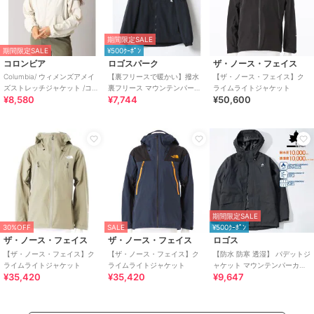
期間限定SALE
期間限定SALE
¥500ｸｰﾎﾟﾝ
コロンビア
ロゴスパーク
ザ・ノース・フェイス
Columbia/ ウィメンズアメイ
【裏フリースで暖かい】撥水
【ザ・ノース・フェイス】ク
ズストレッチジャケット /コロ
裏フリース マウンテンパーカ
ライムライトジャケット
¥8,580
¥7,744
¥50,600
ンビア
ー ジャンパー メンズ レディー
ス
期間限定SALE
30%OFF
SALE
¥500ｸｰﾎﾟﾝ
ザ・ノース・フェイス
ザ・ノース・フェイス
ロゴス
【ザ・ノース・フェイス】ク
【ザ・ノース・フェイス】ク
【防水 防寒 透湿】 パデットジ
ライムライトジャケット
ライムライトジャケット
ャケット マウンテンパーカー
¥35,420
¥35,420
¥9,647
フーディー メンズ レディース