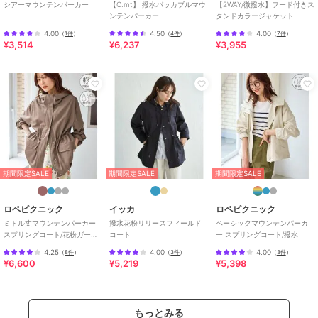
シアーマウンテンパーカー
【C.mt】 撥水パッカブルマウ
【2WAY/微撥水】フード付きス
特徴
アウター・ジャケット・コート
ンテンパーカー
タンドカラージャケット
ナイロン
/
無地
/
ミドル丈
/
フ
4.00
4.50
4.00
（
1件
）
（
4件
）
（
7件
）
¥3,514
¥6,237
¥3,955
ード付き
マウンテンパーカー
ナイロン
/
無地
/
ミドル丈
/
フ
ード付き
原産国
中国製
期間限定SALE
期間限定SALE
期間限定SALE
ロペピクニック
イッカ
ロペピクニック
ミドル丈マウンテンパーカー
撥水花粉リリースフィールド
ベーシックマウンテンパーカ
スプリングコート/花粉ガー
コート
ー スプリングコート/撥水
ド・撥水
4.25
4.00
4.00
（
8件
）
（
3件
）
（
3件
）
¥6,600
¥5,219
¥5,398
もっとみる