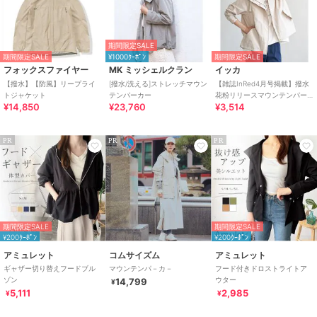
期間限定SALE
期間限定SALE
¥1000ｸｰﾎﾟﾝ
期間限定SALE
フォックスファイヤー
MK ミッシェルクラン
イッカ
【撥水】【防風】リープライ
[撥水/洗える]ストレッチマウン
【雑誌InRed4月号掲載】撥水
トジャケット
テンパーカー
花粉リリースマウンテンパー
¥14,850
¥23,760
¥3,514
カー【親子コーデ】
PR
PR
PR
期間限定SALE
期間限定SALE
¥200ｸｰﾎﾟﾝ
¥200ｸｰﾎﾟﾝ
アミュレット
コムサイズム
アミュレット
ギャザー切り替えフードブル
マウンテンパ－カ－
フード付きドロストライトア
ゾン
ウター
14,799
¥
5,111
2,985
¥
¥