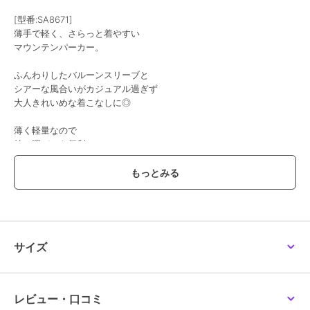
[型番:SA8671]
薄手で軽く、さらっと着やすい
マウンテンパーカー。
ふんわりしたバルーンスリーブと
シアーな風合いがカジュアル過ぎず
大人きれいめな着こなしに◎
薄く軽量なので
持ち運びにも便利♪
春夏のUV対策や肌寒い時に
さっと羽織りやすい
ライトアウターです◎
・撥水効果あり※自社独自試験
■サイズ
サイズ
［M］
着丈 60-74cm 袖丈 58cm
肩幅 48cm バスト 126cm
［L］
レビュー・口コミ
着丈 61-75cm 袖丈 59cm