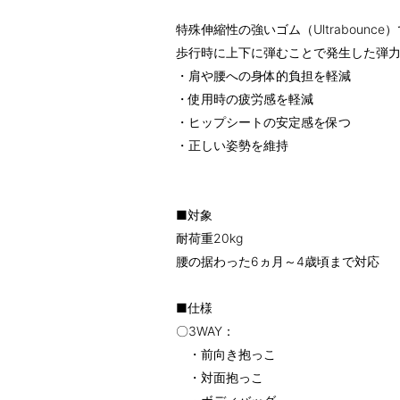
特殊伸縮性の強いゴム（Ultrabounce
歩行時に上下に弾むことで発生した弾
・肩や腰への身体的負担を軽減
・使用時の疲労感を軽減
・ヒップシートの安定感を保つ
・正しい姿勢を維持
■対象
耐荷重20kg
腰の据わった6ヵ月～4歳頃まで対応
■仕様
〇3WAY：
・前向き抱っこ
・対面抱っこ