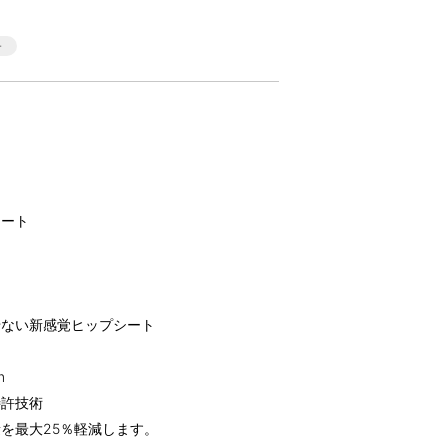
シート
せない新感覚ヒップシート
m
特許技術
を最大25％軽減します。