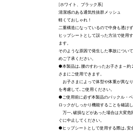
[ホワイト、ブラック系]
清潔感のある通気性抜群メッシュ
軽くておしゃれ！
二重構造になっているので中身も透けず
ヒップシートとして誤った方法で使用す
ます。
そのような原因で発生した事故について
めご了承ください。
●本製品は､腰のすわったお子さま～約２０
さまにご使用できます。
お子さまによって体型や体重が異なり
を考慮して､ご使用ください。
●ご使用前に必ず本製品のバックル・ベ
ロックがしっかり機能することを確認
万一､破損などがあった場合は大変危
ぐに中止してください。
●ヒップシートとして使用する際は､安