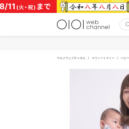
コ
ン
テ
ン
ツ
へ
ス
キ
ッ
プ
マルイウェブチャネル
/
スウィートマミー
/
ベビ