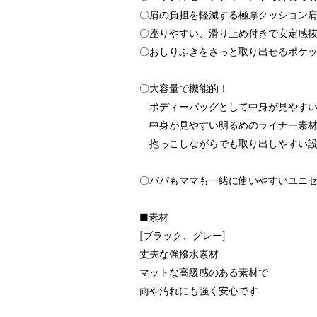
〇肩の負担を軽減する極厚クッション
〇座りやすい、滑り止め付きで安定感
〇おしりふきをさっと取り出せるポケ
〇大容量で機能的！
ボディーバッグとして中身が見やす
中身が見やすい明るめのライナー素
抱っこしながらでも取り出しやすい設
〇パパもママも一緒に使いやすいユニ
■素材
[ブラック、グレー]
丈夫な強撥水素材
マットな高級感のある素材で
雨や汚れにも強く安心です