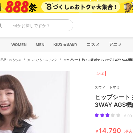
何かお探しですか？
コスメ
アニメ
KIDS＆BABY
WOMEN
MEN
ー用品・おもちゃ
/
抱っこひも・スリング
/
ヒップシート 抱っこ紐 ボディバッグ 3WAY AGS機
SALE
スウィートマミー
ヒップシート 
3WAY AGS
3.00 
14,790
￥
税込