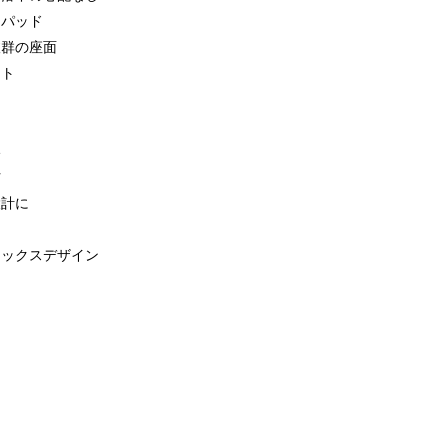
肩パッド
抜群の座面
ット
い
材
計に
セックスデザイン