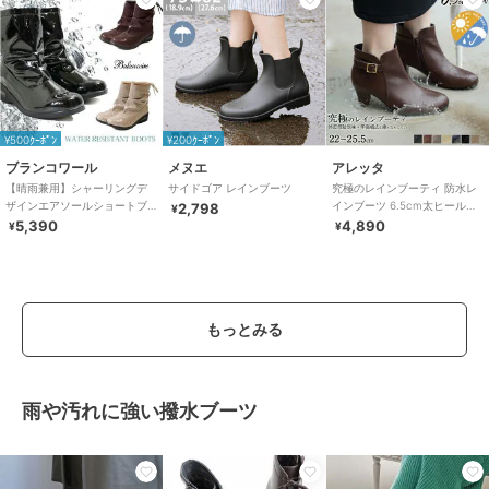
¥500ｸｰﾎﾟﾝ
¥200ｸｰﾎﾟﾝ
ブランコワール
メヌエ
アレッタ
【晴雨兼用】シャーリングデ
サイドゴア レインブーツ
究極のレインブーティ 防水レ
ザインエアソールショートブ
インブーツ 6.5cm太ヒール
2,798
¥
ーツ
雨天兼用 外反ぎみ・甲高幅広
5,390
4,890
¥
¥
もっとみる
雨や汚れに強い撥水ブーツ