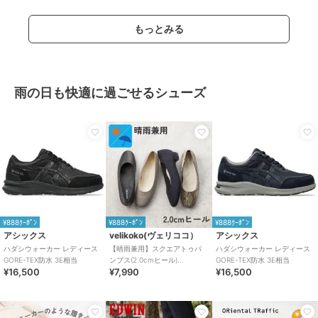
もっとみる
雨の日も快適に過ごせるシューズ
¥888ｸｰﾎﾟﾝ
¥888ｸｰﾎﾟﾝ
¥888ｸｰﾎﾟﾝ
アシックス
velikoko(ヴェリココ）
アシックス
ハダシウォーカー レディース
【晴雨兼用】スクエアトゥパ
ハダシウォーカー レディース
GORE-TEX防水 3E相当
ンプス(2.0cmヒール)
GORE-TEX防水 3E相当
¥16,500
¥7,990
¥16,500
[19.5~27cm]ラクチンきれいシ
ューズ