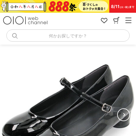
コ
ン
テ
ン
ツ
へ
何かお探しですか？
ス
キ
ッ
プ