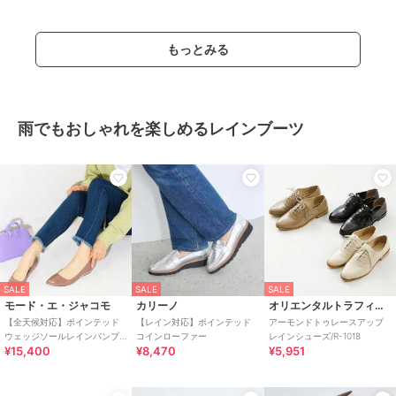
もっとみる
雨でもおしゃれを楽しめるレインブーツ
SALE
SALE
SALE
モード・エ・ジャコモ
カリーノ
オリエンタルトラフィック
【全天候対応】ポインテッド
【レイン対応】ポインテッド
アーモンドトゥレースアップ
ウェッジソールレインパンプ
コインローファー
レインシューズ/R-1018
¥15,400
¥8,470
¥5,951
ス