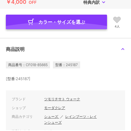
￥4,000
OFF
特典内訳
カラー・サイズを選ぶ
4人
商品説明
商品番号：CF018-85665
型番：245187
[型番:245187]
ブランド
ツモリチサト ウォーク
ショップ
モーダクレア
商品カテゴリ
シューズ
／
レインブーツ・レイ
ンシューズ