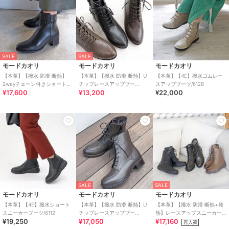
SALE
SALE
モードカオリ
モードカオリ
モードカオリ
【本革】【撥水 防滑 断熱】
【本革】【撥水 防滑 断熱】U
【本革】【4E】撥水ゴムレー
2wayチェーン付きショートブ
チップレースアップブー
スアップブーツ/6128
¥17,600
¥13,200
¥22,000
ーツ/21484
ツ/21491
SALE
SALE
モードカオリ
モードカオリ
モードカオリ
【本革】【4E】撥水ショート
【本革】【撥水 防滑 断熱】U
【本革】【撥水 防滑 断熱+発
スニーカーブーツ/6112
チップレースアップブー
熱】レースアップスニーカー
¥19,250
¥17,050
¥17,160
ツ/21480
ブーツ/21495
再入荷