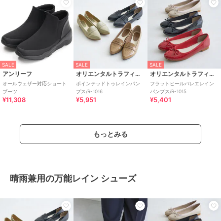
SALE
SALE
SALE
アンリーフ
オリエンタルトラフィック
オリエンタルトラフィック
オールウェザー対応ショート
ポインテッドトゥレインパン
フラットヒールバレエレイン
ブーツ
プス/R-1016
パンプス/R-1015
¥11,308
¥5,951
¥5,401
もっとみる
晴雨兼用の万能レイン シューズ