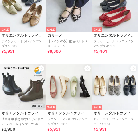
SALE
SALE
SALE
オリエンタルトラフィック
カリーノ
オリエンタルトラフィック
ポインテッドトゥレインパン
【レイン対応】配色ベルトメ
フラットヒールバレエレイン
プス/R-1016
リージェーン
パンプス/R-1015
¥5,951
¥8,360
¥5,401
SALE
SALE
オリエンタルトラフィック
オリエンタルトラフィック
オリエンタルトラフィック
晴雨兼用 歩きやすい サイドゴ
ラウンドトゥバレエレインパ
ビットモチーフレインローフ
ア ラバー レインブーツ /R-
ンプス/R-1017
ァー/R-1014
¥3,900
¥5,951
¥5,951
0015