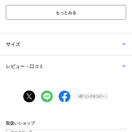
性別タイプ
レディース
シューズ
／
レインブーツ・レイ
ンシューズ
カラー
ブラックエナメル、ブラック
サイズ
22.5,23.0,23.5,24.0,24.5
素材
甲材：合成皮革 底材：合成底
サイズ
商品のお取り扱い方法
お手入れ
－
原産国
日本製
レビュー・口コミ
取扱いショップ