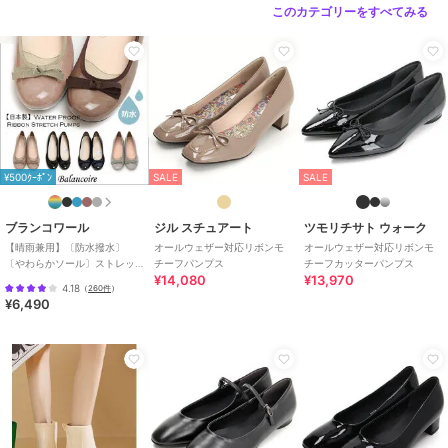
このカテゴリーをすべてみる
¥500ｸｰﾎﾟﾝ
SALE
SALE
ブランコワール
ジル スチュアート
ツモリチサト ウォーク
【晴雨兼用】〔防水撥水〕
オールウェザー対応リボンモ
オールウェザー対応リボンモ
〔やわらかソール〕ストレッ
チーフパンプス
チーフカッターパンプス
¥14,080
¥13,970
チ リボン エナメルパンプス
4.18
（
260件
）
¥6,490