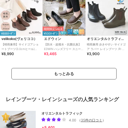
期間限定SALE
¥888ｸｰﾎﾟﾝ
¥500ｸｰﾎﾟﾝ
velikoko(ヴェリココ）
エドウィン
オリエンタルトラフィック
【晴雨兼用】サイドゴアショ
【防水・超撥水・抗菌抗臭】
晴雨兼用 歩きやすい サイドゴ
ートブーツ(3.0cmヒール)
EDWIN ハンズフリー スニーカ
ア ラバー レインブーツ /R-
¥8,990
¥3,465
¥3,900
[19.5~27cm]
ーローファー
0015
もっとみる
レインブーツ・レインシューズの人気ランキング
オリエンタルトラフィック
4.00
（
35件の口コミ
）
5,401
￥