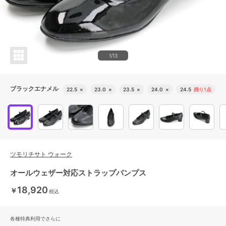
1/13
ブラックエナメル
22.5
×
23.0
×
23.5
×
24.0
×
24.5
残り1点
ツモリチサト ウォーク
オールウェザー対応ストラップパンプス
18,920
￥
税込
各種特典利用でさらに