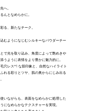
の先へ。
つるんとなめらかに。
に彩る、新たなチーク。
け込むようになじむシルキーなパウダーチー
ことで光を取り込み、角度によって艶めきや
り添うように表情をより豊かに魅力的に。
毛穴レス*1 な肌印象と、自然なハイライト
あふれる彩りとツヤ、肌の奥からにじみ出る
す。
に使いながらも、表面をなめらかに処理した
ようになめらかなテクスチャーを実現。