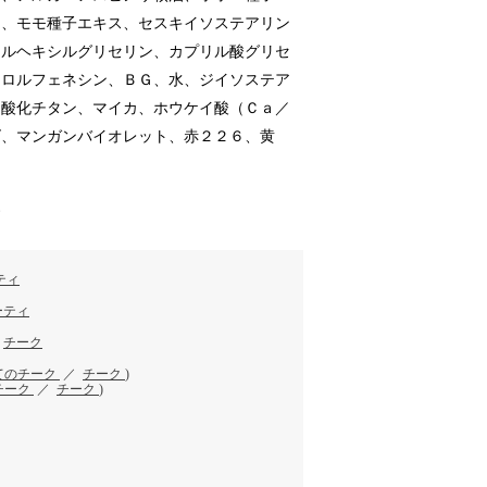
ス、モモ種子エキス、セスキイソステアリン
チルヘキシルグリセリン、カプリル酸グリセ
クロルフェネシン、ＢＧ、水、ジイソステア
）酸化チタン、マイカ、ホウケイ酸（Ｃａ／
ズ、マンガンバイオレット、赤２２６、黄
す
ティ
ーティ
／
チーク
てのチーク
／
チーク
)
チーク
／
チーク
)