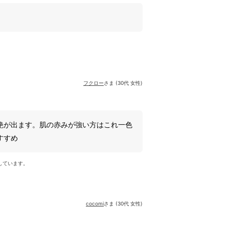
フクロー
さま (30代 女性)
艶が出ます。肌の赤みが強い方はこれ一色
すすめ
しています。
cocomi
さま (30代 女性)