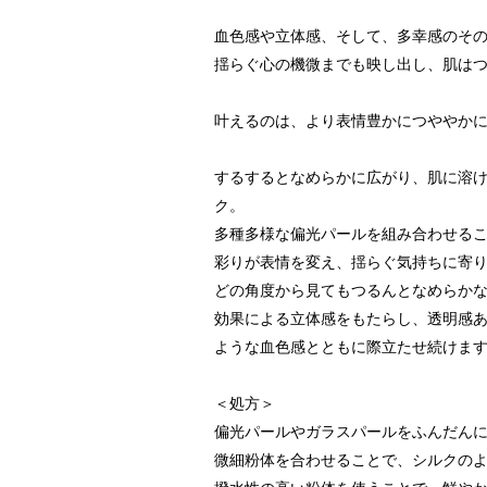
血色感や立体感、そして、多幸感のそ
揺らぐ心の機微までも映し出し、肌は
叶えるのは、より表情豊かにつややか
するするとなめらかに広がり、肌に溶
ク。
多種多様な偏光パールを組み合わせる
彩りが表情を変え、揺らぐ気持ちに寄
どの角度から見てもつるんとなめらかな
効果による立体感をもたらし、透明感
ような血色感とともに際立たせ続けま
＜処方＞
偏光パールやガラスパールをふんだん
微細粉体を合わせることで、シルクの