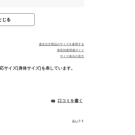
とじる
過去注文商品のサイズを参照する
身長別着用感ガイド
サイズ表示の見方
対応サイズ[身体サイズ]を表しています。
口コミを書く
あい
さま