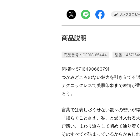
商品説明
商品番号：CF018-85444
型番：4571649
[型番:4571649066079]
つかみどころのない魅力を引き立てる”
テクニックレスで美肌印象まで表情が
ろう。
言葉では表し尽くせない数々の想いが
「揺らぐことさえ、私」と受け入れる
戸惑い、まわり道をして初めて辿り着
そのすべてが詰まっているからかもし