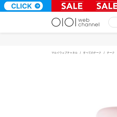
コ
ン
テ
ン
ツ
へ
ス
キ
ッ
プ
マルイウェブチャネル
/
すべてのチーク
/
チーク