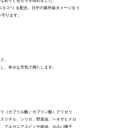
かな彩りと色もちを高めました。
エキス*2 を配合。日中の紫外線ダメージをう
を守ります。
ンク。
ぐし、幸せな空気で満たします。
。
トリ（カプリル酸／カプリン酸）グリセリ
リスリチル、シリカ、野菜油、ヘキサヒドロ
ル、アルガニアスピノサ核油、ホホバ種子