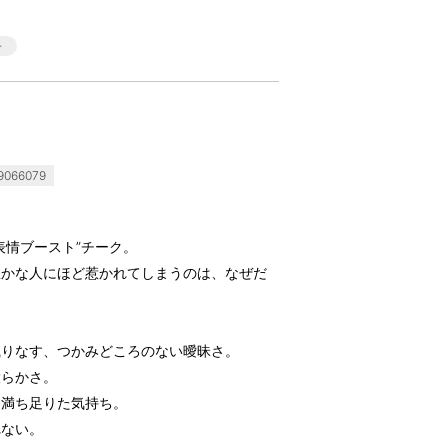
066079
表情ブースト”チーク。
豊かな人にほど惹かれてしまうのは、なぜだ
織りなす、つかみどころのない曖昧さ。
大らかさ。
く満ち足りた気持ち。
れない。