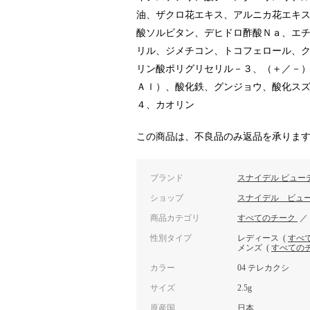
油、ザクロ花エキス、アルニカ花エキ
酸ソルビタン、デヒドロ酢酸Ｎａ、エ
リル、ジメチコン、トコフェロール、
リン酸ポリグリセリル－３、（＋／－
Ａｌ）、酸化鉄、グンジョウ、酸化ス
４、カオリン
この商品は、不良品のみ返品を承りま
ブランド
スナイデル ビュー
ショップ
スナイデル ビュ
商品カテゴリ
すべてのチーク
性別タイプ
レディース
(
すべ
メンズ
(
すべての
カラー
04 テレカクシ
サイズ
2.5g
原産国
日本