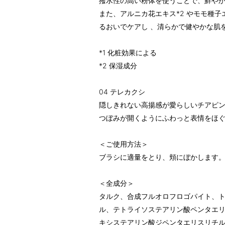
撥水性の高い粉体を使うことで、鮮や
また、アルニカ花エキス*2 やモモ種子
るおいでケアし 、清らかで健やかな肌
*1 化粧効果による
*2 保湿成分
04 テレカクシ
隠しきれない高揚感が愛らしいチアピ
つぼみが開くようにふわっと表情をほ
＜ご使用方法＞
ブラシに適量をとり、頬にぼかします
＜全成分＞
タルク、合成フルオロフロゴパイト、
ル、テトライソステアリン酸ペンタエ
キシステアリン酸ジペンタエリスリチ