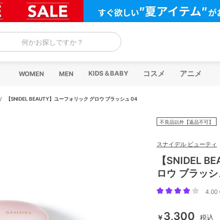
何かお探しですか？
コスメ
アニメ
KIDS＆BABY
WOMEN
MEN
/
【SNIDEL BEAUTY】ユーフォリック グロウ ブラッシュ 04
不良品以外【返品不可】
スナイデル ビューティ
【SNIDEL 
ロウ ブラッシュ
4.00 
3,300
￥
税込