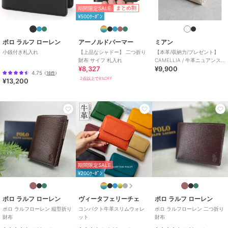
また表示のサイズ感と実物は若干異なる場合もございますので、予め
期間限定SALE
まとめ割
ご了承ください。
¥500ｸｰﾎﾟﾝ
期間限定セール開催中
ポロ ラルフ ローレン
アーノルドパーマー
ミアン
小銭付き札入れ
【上品なシャドー】 二つ折り
【本革/収納力/プレゼント】
財布 サイフ 札入れ
CAMELLIA / 牛革ニュアンス
ブランド
アーノルドパーマー
¥8,327
¥9,900
パーツ二つ折り財布
4.75
（
16件
）
ショップ
マルカワ
2点以上で8%OFF
¥13,200
商品カテゴリ
財布・ポーチ・ケース
／
二つ折
り財布・三つ折り財布
性別タイプ
メンズ
財布・ポーチ・ケース
／
二つ折
り財布・三つ折り財布
レディース
財布・ポーチ・ケース
／
二つ折
期間限定SALE
り財布・三つ折り財布
¥200ｸｰﾎﾟﾝ
カラー
グリーン、ブラック、ネイビー
ポロ ラルフ ローレン
ヴィータフェリーチェ
ポロ ラルフ ローレン
サイズ
F
ポロ ラルフローレン 縦型折り
コンパクト牛革スリムウォレ
ポロ ラルフローレン 二つ折り
素材
牛革
財布
ット
財布