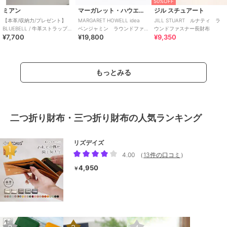
50%OFF
ミアン
マーガレット・ハウエル アイデア
ジル スチュアート
【本革/収納力/プレゼント】
MARGARET HOWELL idea
JILL STUART ルナティ ラ
BLUEBELL / 牛革ストラップ付
ベンジャミン ラウンドファ
ウンドファスナー長財布
¥7,700
¥19,800
¥9,350
きラウンドファスナー二つ折
スナー二つ折り財布
り財布
もっとみる
二つ折り財布・三つ折り財布の人気ランキング
リズデイズ
4.00
（
13件の口コミ
）
4,950
￥