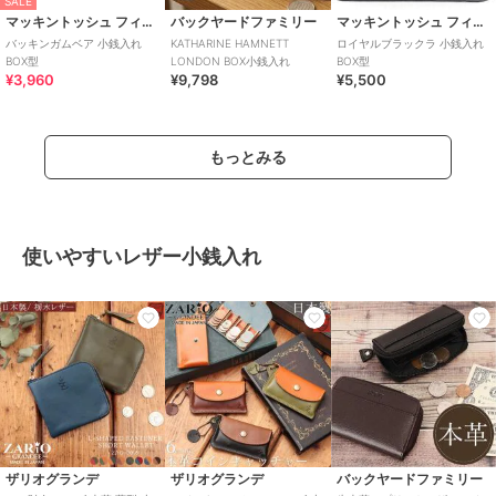
SALE
マッキントッシュ フィロソフィー
バックヤードファミリー
マッキントッシュ フィロソフィー
バッキンガムベア 小銭入れ
KATHARINE HAMNETT
ロイヤルブラックラ 小銭入れ
BOX型
LONDON BOX小銭入れ
BOX型
¥3,960
¥9,798
¥5,500
もっとみる
使いやすいレザー小銭入れ
ザリオグランデ
ザリオグランデ
バックヤードファミリー