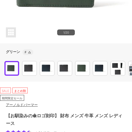
1/20
グリーン
F
△
SALE
まとめ割
期間限定セール
アーノルドパーマー
【お馴染みの傘ロゴ刻印】 財布 メンズ 牛革 メンズ レディ
ース