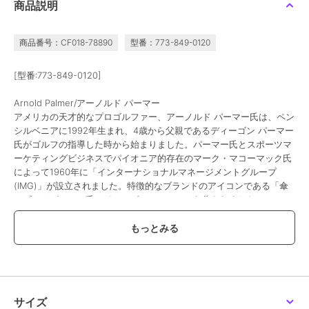
商品説明
商品番号：CF018-78890
型番：773-849-0120
[型番:773-849-0120]
Arnold Palmer/アーノルド パーマー
アメリカの天才的なプロゴルファー、アーノルド パーマー氏は、ペン
シルベニアに1992年生まれ、4歳から父親であるディーゴン パーマー
氏がゴルフの指導した時から始まりました。パーマー氏とスポーツマ
ーケティングビジネスでパイオニア的存在のマーク・マコーマック氏
によって1960年に「インターナショナルマネージメントグループ
(IMG)」が設立されました。特徴的なブランドのアイコンである「傘
ロゴ」はパーマー氏のインスピレーションから作られました。
2000年には、若い女性の間で傘のマークが話題となりカラフルな傘
ロゴのブランドとして認知され幅広い層から人気のブランドになりま
した。
▽素材
しっとりとした質感の合成皮革を使用した二つ折り財布は、手になじ
む柔らかさと程よい光沢が特徴です。
サイズ