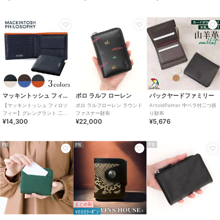
シン
マッキントッシュ フィロソフィー
ポロ ラルフ ローレン
バックヤードファミリー
【マッキントッシュ フィロソ
ポロ ラルフローレン ラウンド
ArnoldPalmer 中ベラ付二つ折
フィー】グレングラント 二つ
ファスナー財布
り財布
¥14,300
¥22,000
¥5,676
折り財布 小銭入れ付
PR
PR
PR
まとめ割
¥888ｸｰﾎﾟﾝ