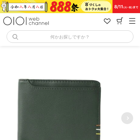
コ
ン
テ
ン
ツ
へ
何かお探しですか？
ス
キ
ッ
プ