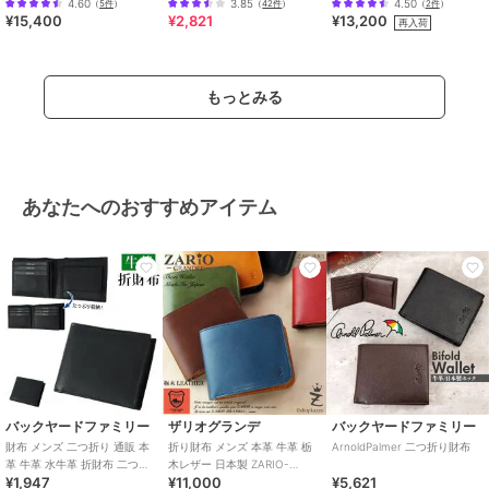
商品のお取り扱い方法
4.60
3.85
4.50
（
5件
）
（
42件
）
（
2件
）
¥15,400
¥2,821
¥13,200
再入荷
特徴
財布・ポーチ・ケース
本革
/
無地
/
ロゴ
/
かぶせ式
もっとみる
二つ折り財布・三つ折り財布
本革
/
無地
/
ロゴ
/
かぶせ式
原産国
バングラデシュ
あなたへのおすすめアイテム
バックヤードファミリー
ザリオグランデ
バックヤードファミリー
財布 メンズ 二つ折り 通販 本
折り財布 メンズ 本革 牛革 栃
ArnoldPalmer 二つ折り財布
革 牛革 水牛革 折財布 二つ折
木レザー 日本製 ZARIO-
¥1,947
¥11,000
¥5,621
り財布 小銭入れあり おしゃれ
GRANDEE- ZAG-0001