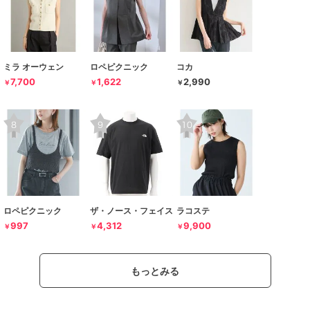
ミラ オーウェン
ロペピクニック
コカ
7,700
1,622
2,990
￥
￥
￥
ロペピクニック
ザ・ノース・フェイス
ラコステ
997
4,312
9,900
￥
￥
￥
もっとみる