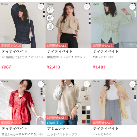
期間限定SALE
期間限定SALE
期間限定SALE
ティティベイト
ティティベイト
ティティベイト
ｼｱｰ楊柳ぽこぽこｼｬｰﾘﾝｸﾞﾄｯﾌﾟｽ
機能性ｶｯﾄｿｰﾌﾚｱﾃﾞｻﾞｲﾝﾄｯﾌﾟｽ
ｻｯｶｰｽﾄﾗｲﾌﾟｼｬﾂ
¥987
¥2,413
¥1,481
期間限定SALE
期間限定SALE
¥200ｸｰﾎﾟﾝ
期間限定SALE
ティティベイト
アミュレット
ティティベイト
前後2wayﾊｰﾌｽﾘｰﾌﾞﾍﾟﾌﾟﾗﾑﾆｯﾄﾄ
ニットベストトップス
ﾍﾞｰｼｯｸｼｱｰｼｬﾂ