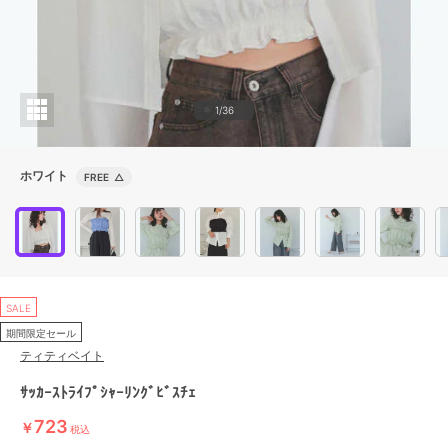
1/36
ホワイト
FREE
△
SALE
期間限定セール
ティティベイト
ｻｯｶｰｽﾄﾗｲﾌﾟｼｬｰﾘﾝｸﾞﾋﾞｽﾁｪ
723
￥
税込