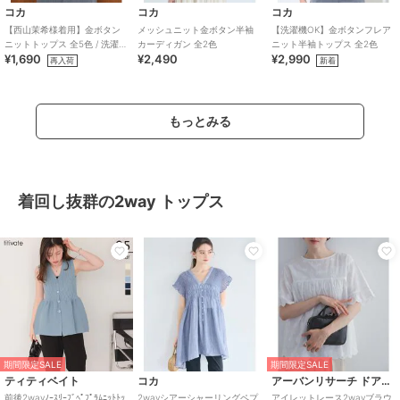
コカ
コカ
コカ
【西山茉希様着用】金ボタン
メッシュニット金ボタン半袖
【洗濯機OK】金ボタンフレア
ニットトップス 全5色 / 洗濯機
カーディガン 全2色
ニット半袖トップス 全2色
¥1,690
¥2,490
¥2,990
OK
再入荷
新着
もっとみる
着回し抜群の2way トップス
期間限定SALE
期間限定SALE
ティティベイト
コカ
アーバンリサーチ ドアーズ
前後2wayﾉｰｽﾘｰﾌﾞﾍﾟﾌﾟﾗﾑﾆｯﾄﾄｯ
2wayシアーシャーリングペプ
アイレットレース2wayブラウ