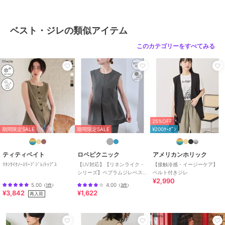
ベスト・ジレの類似アイテム
このカテゴリーをすべてみる
25%OFF
期間限定SALE
期間限定SALE
¥200ｸｰﾎﾟﾝ
ティティベイト
ロペピクニック
アメリカンホリック
ﾘﾈﾝﾗｲｸﾉｰｽﾘｰﾌﾞｼﾞﾚ/ﾄｯﾌﾟｽ
【UV対応】【リネンライク・
【接触冷感・イージーケア】
シリーズ】ペプラムジレベス
ベルト付きジレ
¥2,990
ト/通勤・セットアップ対応
5.00
4.00
（
1件
）
（
3件
）
¥3,842
¥1,622
再入荷