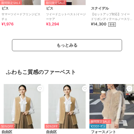
期間限定SALE
期間限定SALE
ビス
ビス
スナイデル
サマーツイードフリンジビス
ツイードニットベスト/イージ
【セットアップ対応】ツイー
チェ
ーケア
ドリボンディテールノースリ
¥1,976
¥3,294
¥14,300
ブラウス
新着
もっとみる
ふわもこ質感のファーベスト
期間限定SALE
50%OFF
50%OFF
¥200ｸｰﾎﾟﾝ
自由区
自由区
フォースメント