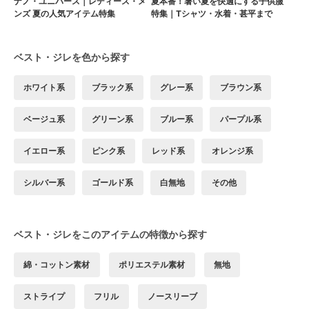
ナノ・ユニバース｜レディース・メ
夏本番！暑い夏を快適にする子供服
ンズ 夏の人気アイテム特集
特集｜Tシャツ・水着・甚平まで
ベスト・ジレを色から探す
ホワイト系
ブラック系
グレー系
ブラウン系
ベージュ系
グリーン系
ブルー系
パープル系
イエロー系
ピンク系
レッド系
オレンジ系
シルバー系
ゴールド系
白無地
その他
ベスト・ジレをこのアイテムの特徴から探す
綿・コットン素材
ポリエステル素材
無地
ストライプ
フリル
ノースリーブ