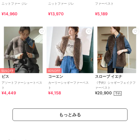
ニットファー ジレ
ニットファー ジレ
ファーベスト
¥14,960
¥13,970
¥5,189
50%OFF
40%OFF
ビス
コーエン
スローブ イエナ
アソートファーショートベス
カーリーシャギーファーベス
《予約》シャギーフェイクフ
ト
ト
ァーベスト
¥4,449
¥4,158
¥20,900
予約
もっとみる