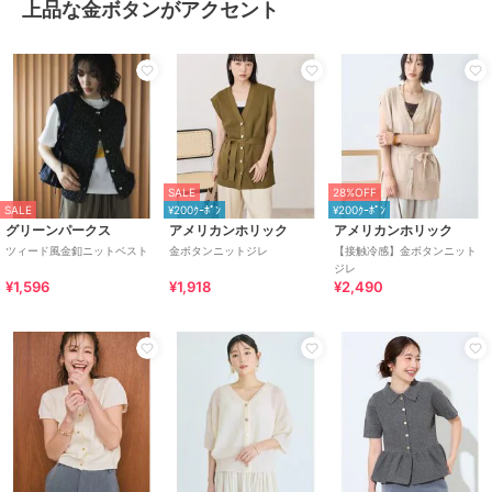
上品な金ボタンがアクセント
SALE
28%OFF
SALE
¥200ｸｰﾎﾟﾝ
¥200ｸｰﾎﾟﾝ
グリーンパークス
アメリカンホリック
アメリカンホリック
ツィード風金釦ニットベスト
金ボタンニットジレ
【接触冷感】金ボタンニット
ジレ
¥1,596
¥1,918
¥2,490