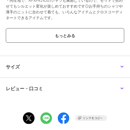
・同生地で、AFXP4242のシャツも展開しているので、セットで合わ
せてもシルエット変化が楽しめておすすめです◎お手持ちのシャツや
薄手のニットに合わせて着ても、いろんなアイテムとクロスコーディ
ネートできるアイテムです。
[型番:AFXP4290]
期間限定セール開催中
ブランド
ティティベイト
サイズ
ショップ
ティティベイト
商品カテゴリ
トップス
／
ベスト・ジレ
性別タイプ
レディース
レビュー・口コミ
トップス
／
ベスト・ジレ
カラー
ホワイト、ストライプ/ブルー、ス
トライプ/グリーン、ブラック
サイズ
FREE
素材
【無地】
綿 100%