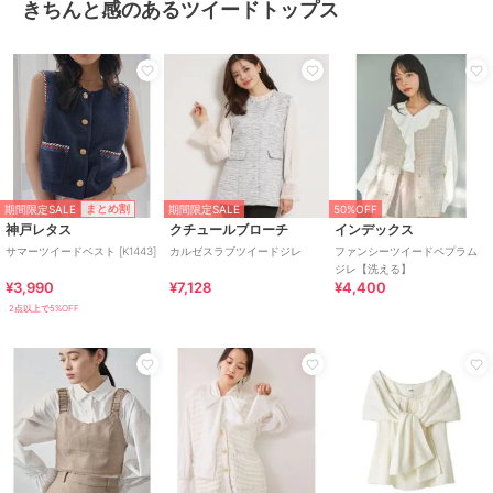
きちんと感のあるツイードトップス
期間限定SALE
まとめ割
期間限定SALE
50%OFF
神戸レタス
クチュールブローチ
インデックス
サマーツイードベスト [K1443]
カルゼスラブツイードジレ
ファンシーツイードペプラム
ジレ【洗える】
¥3,990
¥7,128
¥4,400
2点以上で5%OFF