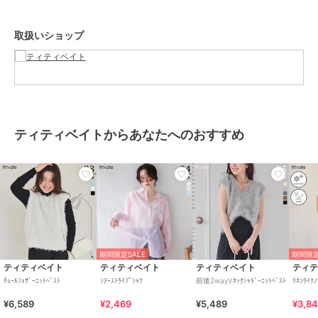
【ストライプ】
ポリエステル 55%
取扱いショップ
綿 45%
商品のお取り扱い方法
特徴
トップス
綿・コットン素材
/
ポリエステル
素材
/
無地
/
ストライプ
/
フリ
ル
/
ノースリーブ
/
ライフスタ
ティティベイトからあなたへのおすすめ
イル
/
レギュラー丈(トップス)
ベスト・ジレ
綿・コットン素材
/
ポリエステル
素材
/
無地
/
ストライプ
/
フリ
ル
/
ノースリーブ
/
ライフスタ
イル
/
レギュラー丈(トップス)
原産国
中国
期間限定SALE
期間限定
ティティベイト
ティティベイト
ティティベイト
ティ
ﾁｭｰﾙﾌｪｻﾞｰﾆｯﾄﾍﾞｽﾄ
ｼｱｰｽﾄﾗｲﾌﾟｼｬﾂ
前後2wayVﾈｯｸｼｬｷﾞｰﾆｯﾄﾍﾞｽﾄ
ﾘﾈﾝﾗｲｸﾉ
¥6,589
¥2,469
¥5,489
¥3,8