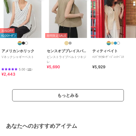
30%OFF
¥200ｸｰﾎﾟﾝ
期間限定SALE
アメリカンホリック
センスオブプレイスバイアーバンリサーチ
ティティベイト
Vネックシャギーベスト
ピンストライプベルトツキジ
ﾊﾝﾄﾞﾗｲｸﾛｰｹﾞｰｼﾞﾆｯﾄﾍﾞｽﾄ
レ
¥5,690
¥5,929
5.00
（
1件
）
¥2,443
もっとみる
あなたへのおすすめアイテム