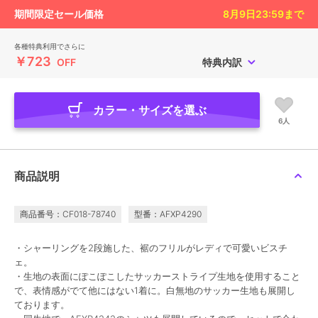
期間限定セール価格
8月9日23:59
まで
各種特典利用でさらに
￥723
OFF
特典内訳
カラー・サイズを選ぶ
6人
商品説明
商品番号：CF018-78740
型番：AFXP4290
・シャーリングを2段施した、裾のフリルがレディで可愛いビスチ
ェ。
・生地の表面にぽこぽこしたサッカーストライプ生地を使用すること
で、表情感がでて他にはない1着に。白無地のサッカー生地も展開し
ております。