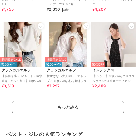
ﾌﾟｽ
ラムブラウス 全2色
ス
¥1,755
¥2,690
¥4,207
新着
期間限定SALE
期間限定SALE
¥200ｸｰﾎﾟﾝ
¥200ｸｰﾎﾟﾝ
50%OFF
クラシカルエルフ
クラシカルエルフ
インデックス
【接触冷感・UVカット・吸水
甘すぎない大人のレーストッ
【UVケア】前後2wayクリスタ
速乾・防シワ加工】前後2way
プス 前後2way 花柄刺繍ブラ
ルボタン6分袖カーディガン
¥3,518
¥3,297
¥2,489
配色ステッチランタンスリー
ウス
《洗濯機OK／抗ピリング》
ブブラウス
もっとみる
ベスト・ジレの人気ランキング