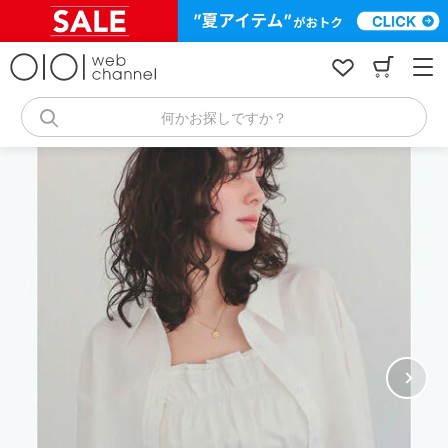
コ
ン
テ
ン
ツ
へ
何かお探しですか？
ス
キ
ッ
プ