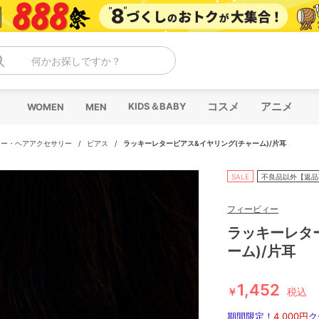
何かお探しですか？
コスメ
アニメ
KIDS＆BABY
WOMEN
MEN
リー・ヘアアクセサリー
/
ピアス
/
ラッキーレターピアス&イヤリング(チャーム)/片耳
SALE
不良品以外【返品
フィービィー
ラッキーレタ
ーム)/片耳
1,452
￥
税込
期間限定！
4,000円
ク