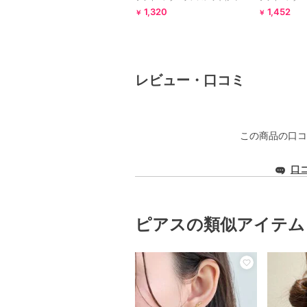
ム)
ワー)/片耳
1,320
1,452
￥
￥
レビュー・口コミ
この商品の口コ
口
ピアスの類似アイテム