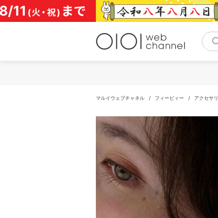
コ
ン
テ
ン
ツ
へ
ス
キ
ッ
プ
マルイウェブチャネル
/
フィービィー
/
アクセサ