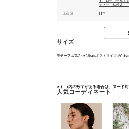
イエローゴールド
ティー・結婚式・
原産国
日本
サイズ
モチーフ:縦0.7×横1.9cm,ポストサイズ:約1.8c
※ ( )内の数字がある場合は、ヌード
人気コーディネート