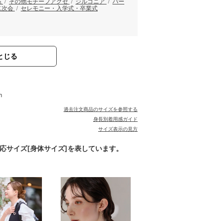
系
/
その他モチーフアクセ
/
ジルコニア
/
パー
二次会
/
セレモニー・入学式・卒業式
とじる
m
過去注文商品のサイズを参照する
身長別着用感ガイド
サイズ表示の見方
対応サイズ[身体サイズ]を表しています。