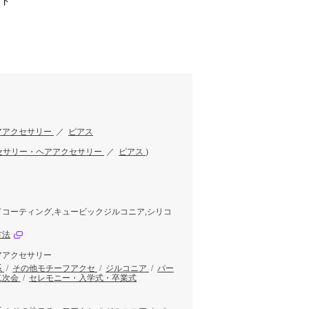
ンド
す
アアクセサリー
／
ピアス
セサリー・ヘアアクセサリー
／
ピアス
)
コーティング,キュービックジルコニア,シリコ
方法
アアクセサリー
系
/
その他モチーフアクセ
/
ジルコニア
/
パー
二次会
/
セレモニー・入学式・卒業式