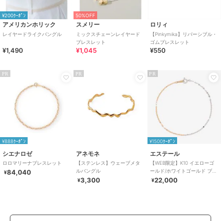
¥200ｸｰﾎﾟﾝ
50%OFF
アメリカンホリック
スメリー
ロリィ
レイヤードライクバングル
ミックスチェーンレイヤード
【Pinkymika】リバーシブル・
ブレスレット
ゴムブレスレット
¥1,490
¥1,045
¥550
PR
PR
PR
¥888ｸｰﾎﾟﾝ
¥1500ｸｰﾎﾟﾝ
シエナロゼ
アネモネ
エステール
ロロマリーナブレスレット
【ステンレス】ウェーブメタ
【WEB限定】K10 イエローゴ
ルバングル
ールド/ホワイトゴールド ブレ
84,040
¥
スレット
3,300
22,000
¥
¥