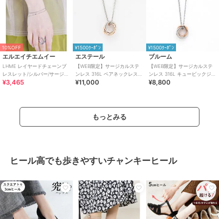
10%OFF
¥1500ｸｰﾎﾟﾝ
¥1500ｸｰﾎﾟﾝ
エルエイチエムイー
エステール
ブルーム
LHME レイヤードチェーンブ
【WEB限定】サージカルステ
【WEB限定】サージカルステ
レスレット/シルバー/サージカ
ンレス 316L ペアネックレス
ンレス 316L キュービックジル
¥3,465
¥11,000
¥8,800
ルステンレス 金属アレルギー
（レディース）
コニア ペアネックレス（レデ
対応
ィース）
もっとみる
ヒール高でも歩きやすいチャンキーヒール