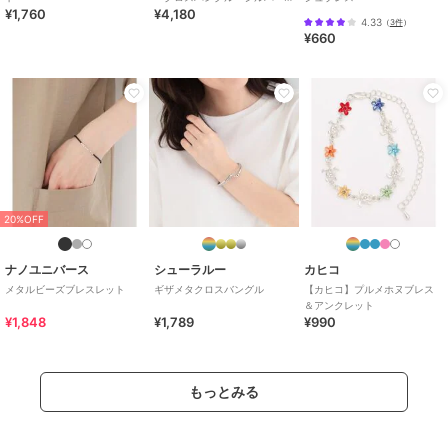
¥1,760
¥4,180
ニッケルフリー
4.33
（
3件
）
¥660
20%OFF
ナノユニバース
シューラルー
カヒコ
メタルビーズブレスレット
ギザメタクロスバングル
【カヒコ】プルメホヌブレス
＆アンクレット
¥1,848
¥1,789
¥990
もっとみる