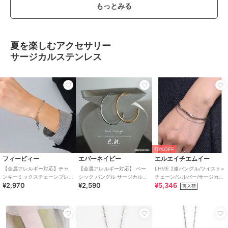
もっとみる
夏を楽しむアクセサリー
サージカルステンレス
10%OFF
フィービィー
エバーネイビー
エルエイチエムイー
【金属アレルギー対応】チャ
【金属アレルギー対応】 ベー
LHME 2連バングル/ツイスト×
ンキーミックスチェーンブレ
シック バングル サージカルス
チェーン/シルバー/サージカル
¥2,970
¥2,590
¥5,346
スレット シルバー/サージカ
テンレス evernavy エバーネイ
ステンレス 金属アレルギー対
再入荷
ルステンレス
ビー
応