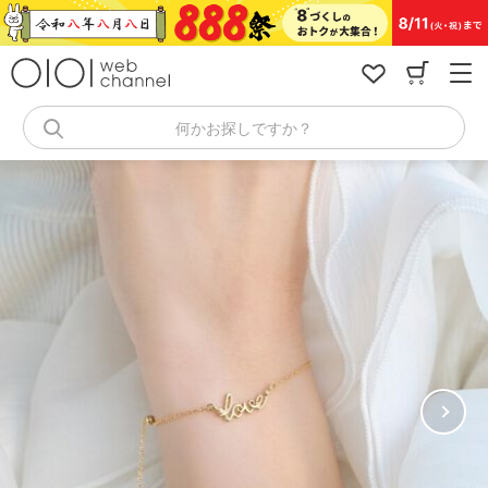
コ
ン
テ
ン
ツ
へ
何かお探しですか？
ス
キ
ッ
プ