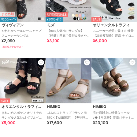
まとめ割
期間限定SALE
¥200ｸｰﾎﾟﾝ
¥500ｸｰﾎﾟﾝ
SALE
ヴィヴィアン
モズ
オリエンタルトラフィック
やわらかソールレースアップ
【moz人気No.1サンダル】
スニーカー感覚で履ける 軽量
スニーカーサンダル
〔軽量〕厚底で美脚＆歩きや
【26春夏新作】厚底 ナイロン
¥2,990
¥3,190
¥6,000
すい！疲れにくいフィット感
スポーツサンダル /OT3232
のスポーツサンダル
2点以上で10%OFF
SALE
オリエンタルトラフィック
HIMIKO
HIMIKO
きれいめスポサン オリトラの
ゴムのストラップでサッと着
見た目以上に軽量なソール
サンダル人気No.1 ダブルベル
脱OK【WEB限定】【卑弥呼
♪◆【卑弥呼】厚底パデットサ
¥5,000
¥17,600
¥23,100
ト スポーツサンダル /42207
26SS】ゴムストラップサンダ
ンダル/661201
ル/661250