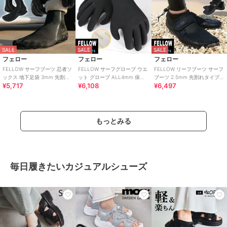
SALE
SALE
SALE
フェロー
フェロー
フェロー
FELLOW サーフブーツ 忍者ソ
FELLOW サーフグローブ ウエ
FELLOW リーフブーツ サーフ
ックス 地下足袋 3mm 先割れ
ット グローブ ALL4mm 保温
ブーツ 2.5mm 先割れタイプ
¥5,717
¥6,108
¥6,497
タイプ スプリット サーフィン
起毛 サーフィン SUP
スプリット 海 川 岩場
もっとみる
毎日履きたいカジュアルシューズ