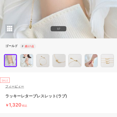
1/7
ゴールド
F
残り1点
SALE
フィービィー
ラッキーレターブレスレット(ラブ)
1,320
￥
税込