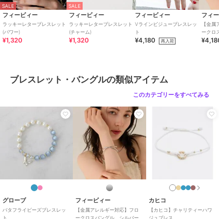
SALE
SALE
ニー・入学式・卒業式
フィービィー
フィービィー
フィービィー
フィ
ラッキーレターブレスレット
ラッキーレターブレスレット
Vラインビジューブレスレッ
【金属
ブレスレット・バングル
(パワー)
(チャーム)
ト
ークロ
イエローゴールド系
/
その他モチ
¥1,320
¥1,320
¥4,180
¥4,18
ニッケ
再入荷
ーフアクセ
/
ジルコニア
/
パー
ティー・結婚式・二次会
/
セレモ
ニー・入学式・卒業式
ブレスレット・バングルの類似アイテム
原産国
日本
このカテゴリーをすべてみる
グローブ
フィービィー
カヒコ
バタフライビーズブレスレッ
【金属アレルギー対応】フロ
【カヒコ】チャリティーハワ
ト
ークロスバングル シルバー/
ジュブレス