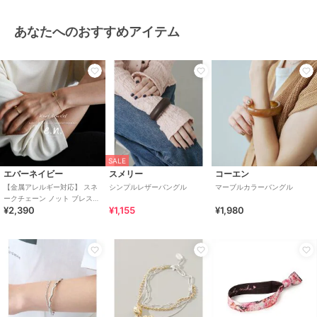
あなたへのおすすめアイテム
SALE
エバーネイビー
スメリー
コーエン
【金属アレルギー対応】 スネ
シンプルレザーバングル
マーブルカラーバングル
ークチェーン ノット ブレスレ
¥2,390
¥1,155
¥1,980
ット evernavy エバーネイビー