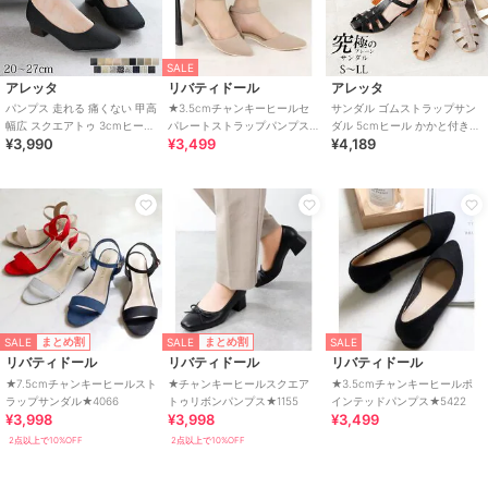
SALE
アレッタ
リバティドール
アレッタ
パンプス 走れる 痛くない 甲高
★3.5cmチャンキーヒールセ
サンダル ゴムストラップサン
幅広 スクエアトゥ 3cmヒール
パレートストラップパンプス
ダル 5cmヒール かかと付き
¥3,990
¥3,499
¥4,189
チャンキーヒール 26秋冬新作
★5391
グルカサンダル チャンキーヒ
ール
SALE
SALE
まとめ割
まとめ割
SALE
リバティドール
リバティドール
リバティドール
★7.5cmチャンキーヒールスト
★チャンキーヒールスクエア
★3.5cmチャンキーヒールポ
ラップサンダル★4066
トゥリボンパンプス★1155
インテッドパンプス★5422
¥3,998
¥3,998
¥3,499
2点以上で10%OFF
2点以上で10%OFF