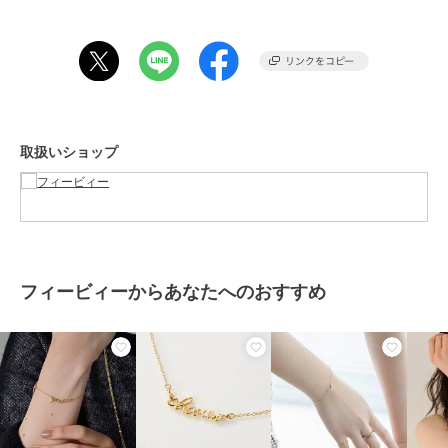
ブランド
フィービィー
ショップ
フィービィー
商品カテゴリ
アクセサリー・ヘアアクセサリー
／
ブレスレット・バングル
取扱いショップ
性別タイプ
レディース
アクセサリー・ヘアアクセサリー
／
ブレスレット・バングル
カラー
ゴールド
サイズ
F
フィービィーからあなたへのおすすめ
素材
真鍮ライトゴールドコーティング,
キュービックジルコニア
商品のお取り扱い方法
特徴
アクセサリー・ヘアアクセサリー
イエローゴールド系
/
その他モチ
ーフアクセ
/
ジルコニア
/
パー
ティー・結婚式・二次会
/
セレモ