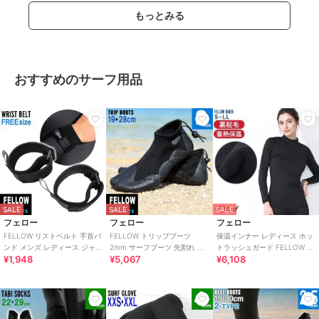
もっとみる
おすすめのサーフ用品
SALE
SALE
SALE
フェロー
フェロー
フェロー
FELLOW リストベルト 手首バ
FELLOW トリップブーツ
保温インナー レディース ホッ
ンド メンズ レディース ジャー
2mm サーフブーツ 先割れ ス
トラッシュガード FELLOW 裏
¥1,948
¥5,067
¥6,108
ジ リストリング リストバンド
プリット サーフィン SUP 怪我
起毛 紫外線予防 UPF53+ 長袖
防止