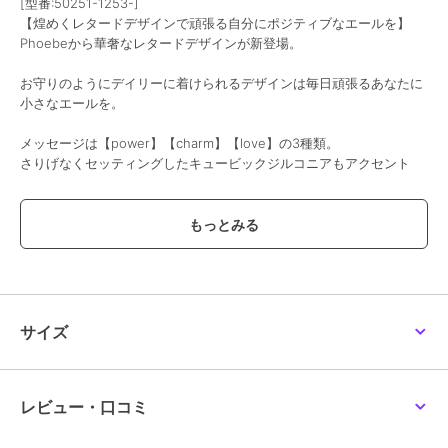
[型番:50251-1253-]
【煌めくレタードデザインで頑張る自分にポジティブなエールを】
Phoebeから華奢なレタードデザインが新登場。
お守りのようにデイリーに着けられるデザインは毎日頑張るあなたに
小さなエールを。
メッセージは【power】【charm】【love】の3種類。
さりげなくセッティングしたキュービックジルコニアもアクセント
に。
その日の気分やコーデに合わせたレタードを選んでみて。
留め具にスライドボールを使用し、着脱しやすいのもポイント。
同じシリーズでネックレス、リング、ピアス&イヤリングのご用意も
ございます。
サイズ
※こちらの商品にはジュエリーBOXは付属しません。
◆◆◆Phoebe/フィービィー◆◆◆
欲しいものが必ず見つかる。
レビュー・口コミ
アクセサリー＆ライトジュエリーブランド
「Phoebe/フィービィー」