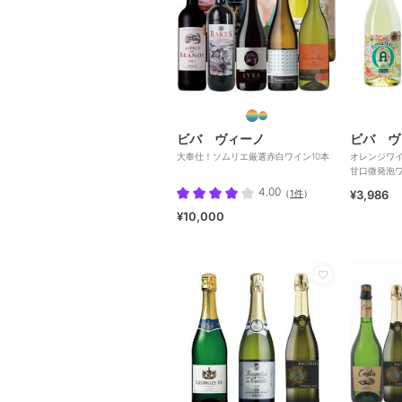
ビバ ヴィーノ
ビバ ヴ
大奉仕！ソムリエ厳選赤白ワイン10本
オレンジワ
甘口微発泡
4.00
（
1件
）
¥3,986
¥10,000