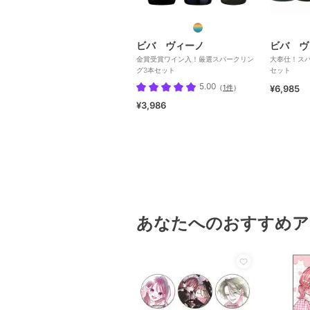
ビバ ヴィーノ
ビバ ヴ
金賞受賞ワイン入！厳選スパークリン
大奉仕！ス
グ3本セット
セット
5.00
（
1件
）
¥6,985
¥3,986
あなたへのおすすめア