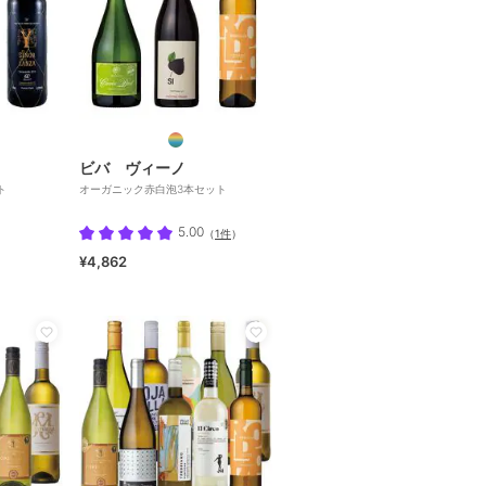
ビバ ヴィーノ
ト
オーガニック赤白泡3本セット
5.00
（
1件
）
¥4,862