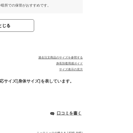
冷暗所での保管がおすすめです。
とじる
過去注文商品のサイズを参照する
身長別着用感ガイド
サイズ表示の見方
対応サイズ[身体サイズ]を表しています。
口コミを書く
ニョロニョロの種
さま (40代 女性)