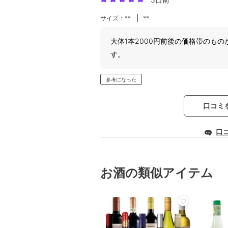
サイズ：**
**
大体1本2000円前後の価格帯のも
す。
参考になった
口コミ
口
お酒の類似アイテム