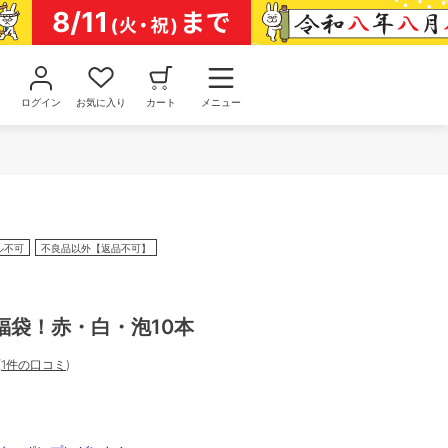
ログイン
お気に入り
カート
メニュー
ル不可
不良品以外【返品不可】
福袋！赤・白・泡10本
(
1件の口コミ
)