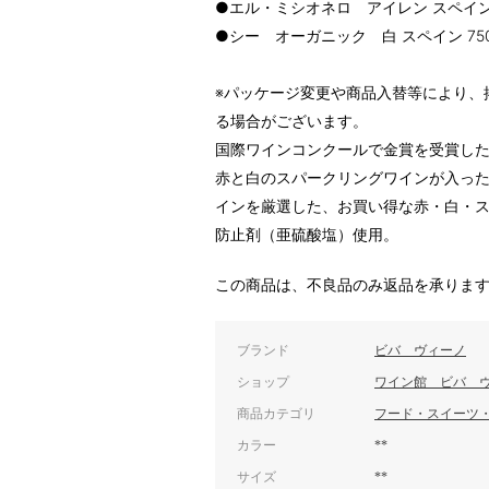
●エル・ミシオネロ アイレン スペイン 7
●シー オーガニック 白 スペイン 750
※パッケージ変更や商品入替等により、
る場合がございます。
国際ワインコンクールで金賞を受賞し
赤と白のスパークリングワインが入っ
インを厳選した、お買い得な赤・白・ス
防止剤（亜硫酸塩）使用。
この商品は、不良品のみ返品を承りま
ブランド
ビバ ヴィーノ
ショップ
ワイン館 ビバ 
商品カテゴリ
フード・スイーツ
カラー
**
サイズ
**