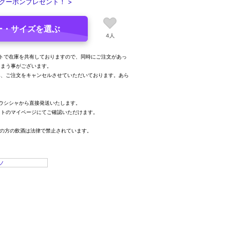
クーポンプレゼント！ >
ー・サイズを選ぶ
4人
トで在庫を共有しておりますので、同時にご注文があっ
しまう事がございます。
み、ご注文をキャンセルさせていただいております。あら
。
ウシシャから直接発送いたします。
イトのマイページにてご確認いただけます。
満の方の飲酒は法律で禁止されています。