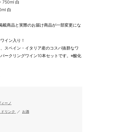
50ml 白
ml 白
掲載商品と実際のお届け商品が一部変更にな
たワイン入り！
た、スペイン・イタリア産のコスパ抜群なワ
パークリングワイン10本セットです。※酸化
す
ヴィーノ
・ドリンク
／
お酒