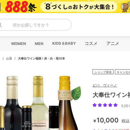
何かお探しですか？
コスメ
アニメ
KIDS＆BABY
WOMEN
MEN
/
お酒
/
大奉仕ワイン福袋！赤・白・泡10本
ショップ発送
キャンセ
ビバ ヴィーノ
大奉仕ワイン
5.00 
10,000
￥
税込