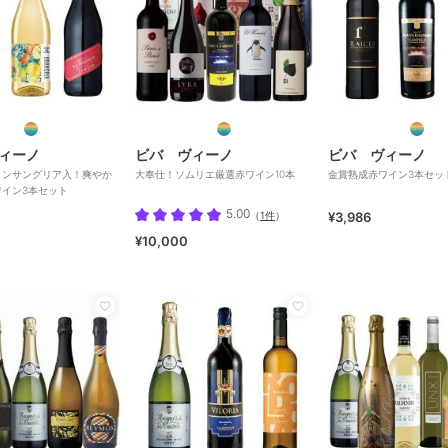
ィーノ
ビバ ヴィーノ
ビバ ヴィーノ
インサングリア入！爽やか
大奉仕！ソムリエ厳選赤ワイン10本
金賞熟成赤ワイン3本セッ
ワイン3本セット
5.00
（
1件
）
¥3,986
¥10,000