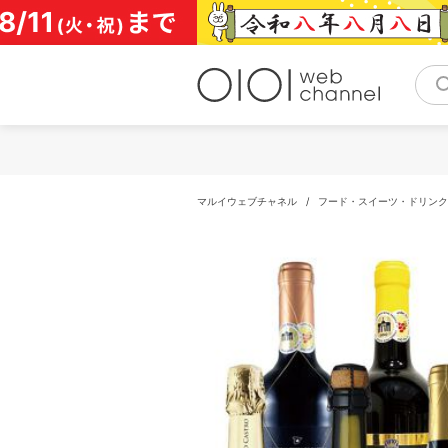
コ
ン
テ
ン
ツ
へ
ス
キ
ッ
プ
マルイウェブチャネル
/
フード・スイーツ・ドリンク