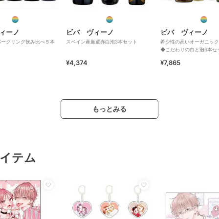
ィーノ
ビバ ヴィーノ
ビバ ヴィーノ
パークリング飲み比べ５本
スペイン産厳選赤白泡3本セット
希少性の高いオーガニック
◆こだわりの白と泡6本セ
¥4,374
¥7,865
もっとみる
イテム