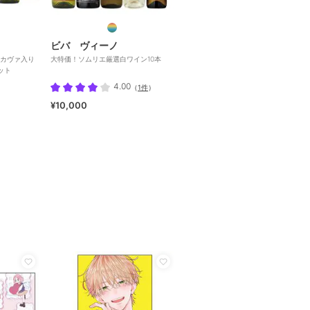
ビバ ヴィーノ
カヴァ入り
大特価！ソムリエ厳選白ワイン10本
ット
4.00
（
1件
）
¥10,000