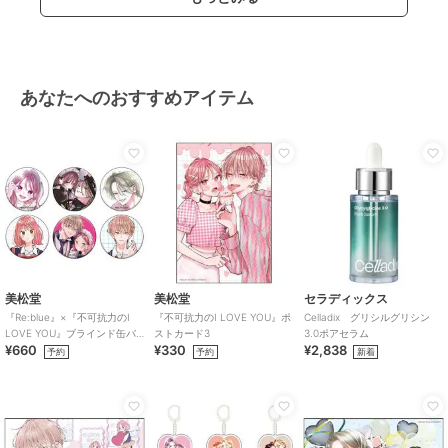
あなたへのおすすめアイテム
美松堂
美松堂
セラディックス
『Re:blue』×『不可抗力のI
『不可抗力のI LOVE YOU』ポ
Celladix グリシルグリシン
LOVE YOU』ブラインド缶バ
ストカード3
3.0ポアセラム
¥660
¥330
¥2,838
ッジ（全6種）
予約
予約
新着