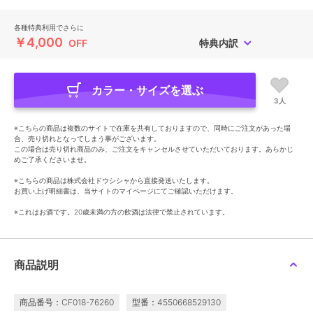
各種特典利用でさらに
￥4,000
OFF
特典内訳
カラー・サイズを選ぶ
3人
※こちらの商品は複数のサイトで在庫を共有しておりますので、同時にご注文があった場
合、売り切れとなってしまう事がございます。
この場合は売り切れ商品のみ、ご注文をキャンセルさせていただいております。あらかじ
めご了承くださいませ。
※こちらの商品は株式会社ドウシシャから直接発送いたします。
お買い上げ明細書は、当サイトのマイページにてご確認いただけます。
※これはお酒です。20歳未満の方の飲酒は法律で禁止されています。
商品説明
商品番号：CF018-76260
型番：4550668529130