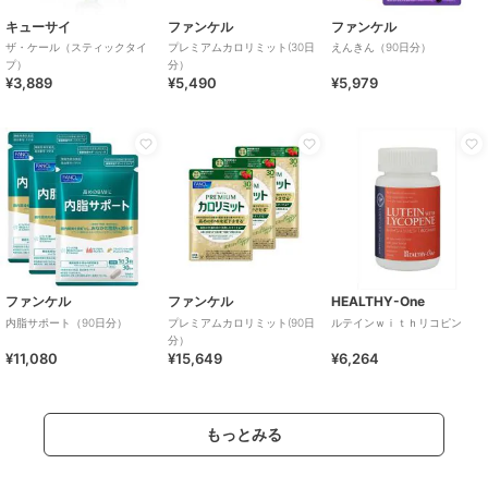
キューサイ
ファンケル
ファンケル
ザ・ケール（スティックタイ
プレミアムカロリミット(30日
えんきん（90日分）
プ）
分）
¥3,889
¥5,490
¥5,979
ファンケル
ファンケル
HEALTHY-One
内脂サポート（90日分）
プレミアムカロリミット(90日
ルテインｗｉｔｈリコピン
分）
¥11,080
¥15,649
¥6,264
もっとみる