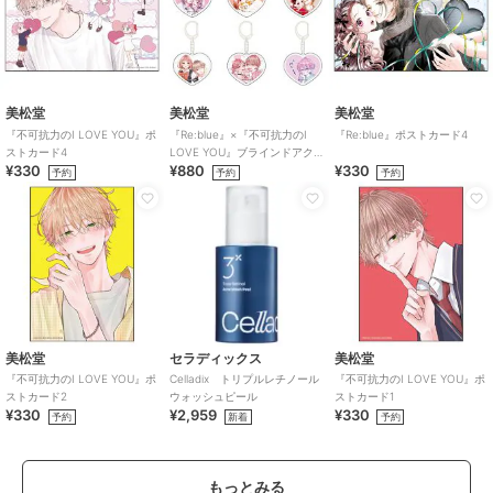
美松堂
美松堂
美松堂
『不可抗力のI LOVE YOU』ポ
『Re:blue』×『不可抗力のI
『Re:blue』ポストカード4
ストカード4
LOVE YOU』ブラインドアク
¥330
¥880
¥330
リルキーホルダー（全6種）
予約
予約
予約
美松堂
セラディックス
美松堂
『不可抗力のI LOVE YOU』ポ
Celladix トリプルレチノール
『不可抗力のI LOVE YOU』ポ
ストカード2
ウォッシュピール
ストカード1
¥330
¥2,959
¥330
予約
新着
予約
もっとみる