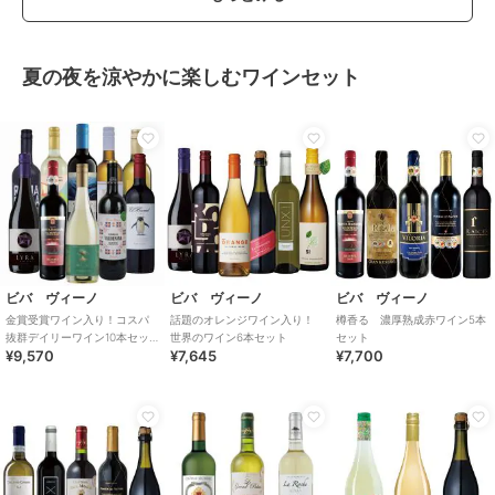
夏の夜を涼やかに楽しむワインセット
ビバ ヴィーノ
ビバ ヴィーノ
ビバ ヴィーノ
金賞受賞ワイン入り！コスパ
話題のオレンジワイン入り！
樽香る 濃厚熟成赤ワイン5本
抜群デイリーワイン10本セッ
世界のワイン6本セット
セット
¥9,570
¥7,645
¥7,700
ト