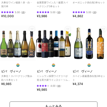
大奉仕ワイン福袋！赤・白・
金賞受賞ワイン入！厳選スパ
オーガニック赤白泡3本セット
泡10本
ークリング3本セット
5.00
5.00
5.00
（
1件
）
（
1件
）
（
1件
）
¥10,000
¥3,986
¥4,862
ビバ ヴィーノ
ビバ ヴィーノ
ビバ ヴィーノ
大奉仕！スパークリング飲み
ミシュラン採用ワイナリーが
スペイン産厳選赤白泡3本セッ
比べ５本セット
造る実力派ワイン入り！ソム
ト
¥6,985
¥4,374
リエ厳選赤白6本セット
4.00
（
1件
）
¥6,985
もっとみる