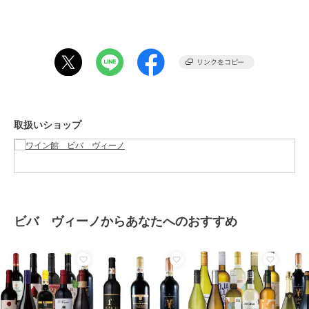
この商品は、不良品のみ返品を承ります
ブランド
ビバ ヴィーノ
ショップ
ワイン館 ビバ ヴィーノ
商品カテゴリ
フード・スイーツ・ドリンク
／
お酒
取扱いショップ
カラー
**
サイズ
**
お手入れ
日光の当たらない冷暗所での保管
がおすすめです。
ビバ ヴィーノからあなたへのおすすめ