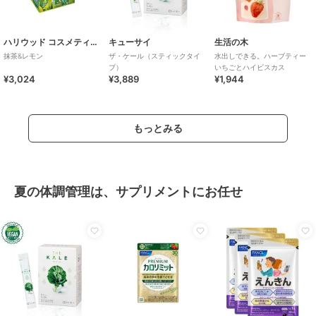
ハリウッド コスメティクス
キューサイ
生活の木
抹茶&レモン
ザ・ケール（スティックタイ
水出しできる。ハーブティー
プ）
いちごとハイビスカス
¥3,024
¥3,889
¥1,944
もっとみる
夏の体調管理は、サプリメントにお任せ