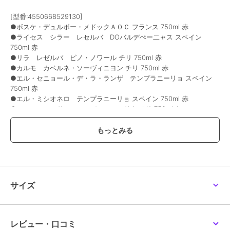
[型番:4550668529130]
●ボスケ・デュルボー・メドックＡＯＣ フランス 750ml 赤
●ライセス シラー レセルバ DOバルデぺー二ャス スペイン
750ml 赤
●リラ レゼルバ ピノ・ノワール チリ 750ml 赤
●カルモ カベルネ・ソーヴィニヨン チリ 750ml 赤
●エル・セニョール・デ・ラ・ランザ テンプラニーリョ スペイン
750ml 赤
●エル・ミシオネロ テンプラニーリョ スペイン 750ml 赤
●エル・ハワード レセルバ シャルドネ チリ 750ml 白
●セニョリオ・デ・バルデナーバ白 ＤＯバルデペーニャス スペイン
750ml 白
●プエンテ・ネグロ 白 チリ 750ml 白
●モンテゴーサ 白 スペイン 750ml 白
※パッケージ変更や商品入替等により、掲載商品と実際のお届け商品
が一部変更になる場合がございます。
サイズ
国際ワインコンクールで金賞を受賞したワイン入り！
フランス メドックアペラシオンの赤ワインや、スペイン・チリ産の
コスパ抜群なワインを厳選した、お買い得な赤・白・スパークリング
ワイン10本セットです。※酸化防止剤（亜硫酸塩）使用。
レビュー・口コミ