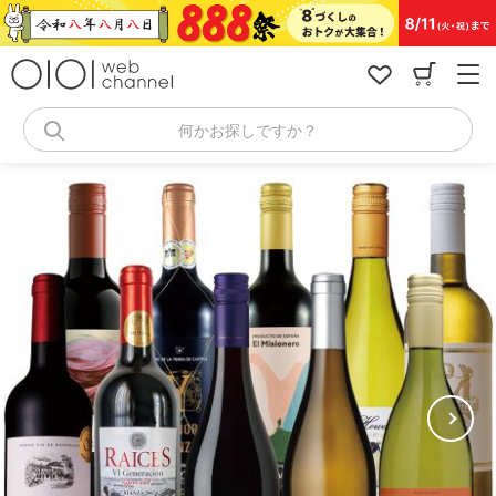
コ
ン
テ
ン
ツ
へ
何かお探しですか？
ス
キ
ッ
プ