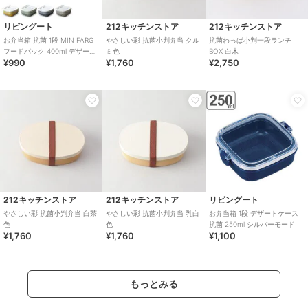
リビングート
212キッチンストア
212キッチンストア
お弁当箱 抗菌 1段 MIN FARG
やさしい彩 抗菌小判弁当 クル
抗菌わっぱ小判一段ランチ
フードパック 400ml デザート
ミ色
BOX 白木
¥990
¥1,760
¥2,750
ケース
212キッチンストア
212キッチンストア
リビングート
やさしい彩 抗菌小判弁当 白茶
やさしい彩 抗菌小判弁当 乳白
お弁当箱 1段 デザートケース
色
色
抗菌 250ml シルバーモード
¥1,760
¥1,760
¥1,100
もっとみる