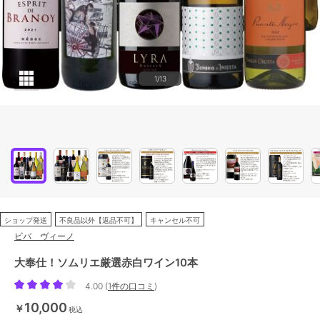
1/13
ショップ発送
不良品以外【返品不可】
キャンセル不可
ビバ ヴィーノ
大奉仕！ソムリエ厳選赤白ワイン10本
4.00
(
1件の口コミ
)
10,000
￥
税込