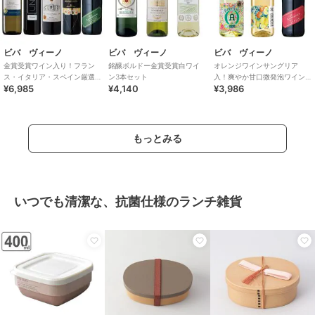
ビバ ヴィーノ
ビバ ヴィーノ
ビバ ヴィーノ
金賞受賞ワイン入り！フラン
銘醸ボルドー金賞受賞白ワイ
オレンジワインサングリア
ス・イタリア・スペイン厳選
ン3本セット
入！爽やか甘口微発泡ワイン3
¥6,985
¥4,140
¥3,986
ワイン5本セット
本セット
もっとみる
いつでも清潔な、抗菌仕様のランチ雑貨