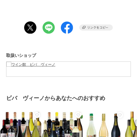
剤（亜硫酸塩）使用。
※ファウスティーノ・リベロ・ウレシア カベルネ・ソーヴィニヨン
は、安定剤（CMC-Na）を使用。
この商品は、不良品のみ返品を承ります
ブランド
ビバ ヴィーノ
ショップ
ワイン館 ビバ ヴィーノ
取扱いショップ
商品カテゴリ
フード・スイーツ・ドリンク
／
お酒
カラー
**
サイズ
**
お手入れ
日光の当たらない冷暗所での保管
ビバ ヴィーノからあなたへのおすすめ
がおすすめです。