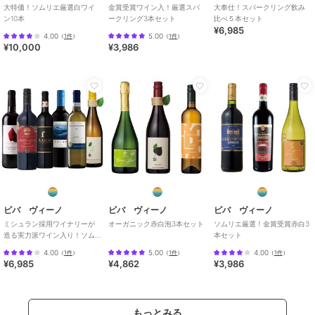
大特価！ソムリエ厳選白ワイ
金賞受賞ワイン入！厳選スパ
大奉仕！スパークリング飲み
ン10本
ークリング3本セット
比べ５本セット
¥6,985
4.00
5.00
（
1件
）
（
1件
）
¥10,000
¥3,986
ビバ ヴィーノ
ビバ ヴィーノ
ビバ ヴィーノ
ミシュラン採用ワイナリーが
オーガニック赤白泡3本セット
ソムリエ厳選！金賞受賞赤白3
造る実力派ワイン入り！ソム
本セット
リエ厳選赤白6本セット
4.00
5.00
4.00
（
1件
）
（
1件
）
（
1件
）
¥6,985
¥4,862
¥3,986
もっとみる