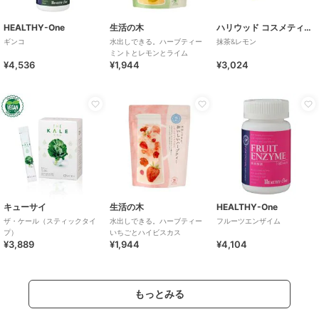
HEALTHY-One
生活の木
ハリウッド コスメティクス
ギンコ
水出しできる。ハーブティー
抹茶&レモン
ミントとレモンとライム
¥4,536
¥1,944
¥3,024
キューサイ
生活の木
HEALTHY-One
ザ・ケール（スティックタイ
水出しできる。ハーブティー
フルーツエンザイム
プ）
いちごとハイビスカス
¥3,889
¥1,944
¥4,104
もっとみる