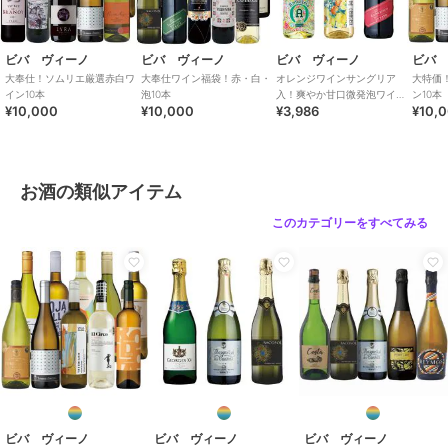
ビバ ヴィーノ
ビバ ヴィーノ
ビバ ヴィーノ
ビバ
大奉仕！ソムリエ厳選赤白ワ
大奉仕ワイン福袋！赤・白・
オレンジワインサングリア
大特価
イン10本
泡10本
入！爽やか甘口微発泡ワイン
ン10本
¥10,000
¥10,000
¥3,986
¥10,
3本セット
お酒の類似アイテム
このカテゴリーをすべてみる
ビバ ヴィーノ
ビバ ヴィーノ
ビバ ヴィーノ