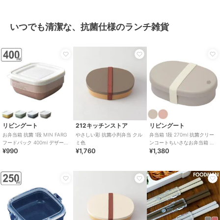
いつでも清潔な、抗菌仕様のランチ雑貨
リビングート
212キッチンストア
リビングート
お弁当箱 抗菌 1段 MIN FARG
やさしい彩 抗菌小判弁当 クル
弁当箱 1段 270ml 抗菌クリー
フードパック 400ml デザート
ミ色
ンコートちいさなお弁当箱 小
¥990
¥1,760
¥1,380
ケース
判