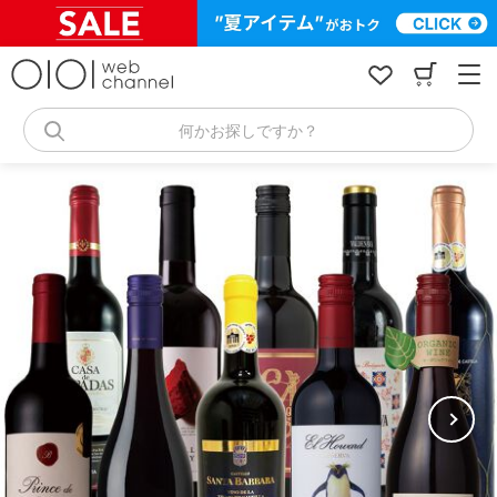
コ
ン
テ
ン
ツ
へ
何かお探しですか？
ス
キ
ッ
プ