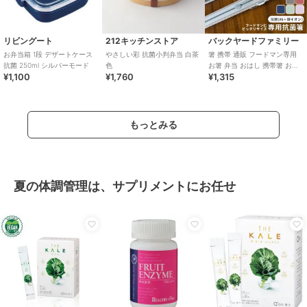
リビングート
212キッチンストア
バックヤードファミリー
お弁当箱 1段 デザートケース
やさしい彩 抗菌小判弁当 白茶
箸 携帯 通販 フードマン専用
抗菌 250ml シルバーモード
色
お箸 弁当 おはし 携帯箸 お弁
¥1,100
¥1,760
¥1,315
当箸 コンパクト 抗菌 21cm 食
もっとみる
夏の体調管理は、サプリメントにお任せ