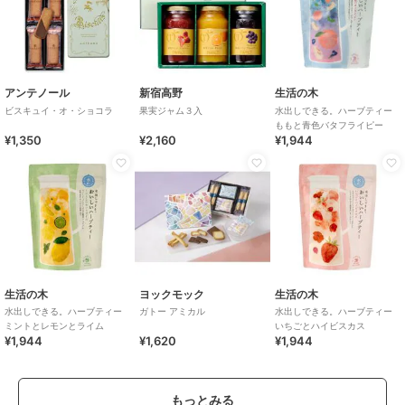
アンテノール
新宿高野
生活の木
ビスキュイ・オ・ショコラ
果実ジャム３入
水出しできる。ハーブティー
ももと青色バタフライピー
¥1,350
¥2,160
¥1,944
生活の木
ヨックモック
生活の木
水出しできる。ハーブティー
ガトー アミカル
水出しできる。ハーブティー
ミントとレモンとライム
いちごとハイビスカス
¥1,944
¥1,620
¥1,944
もっとみる