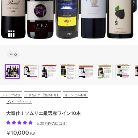
1/12
**
○
ショップ発送
不良品以外【返品不可】
キャンセル不可
ビバ ヴィーノ
大奉仕！ソムリエ厳選赤ワイン10本
5.00
(
1件の口コミ
)
10,000
￥
税込