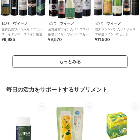
ビバ ヴィーノ
ビバ ヴィーノ
ビバ ヴィーノ
金賞受賞ワイン入り！フラン
金賞受賞ワイン入り！コスパ
贅沢シャンパン入り！ソムリ
ス・イタリア・スペイン厳選
抜群デイリーワイン10本セッ
エ厳選ワイン5本セット
¥6,985
¥9,570
¥11,500
ワイン5本セット
ト
もっとみる
毎日の活力をサポートするサプリメント