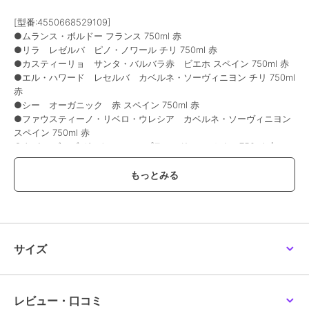
[型番:4550668529109]
●ムランス・ボルドー フランス 750ml 赤
●リラ レゼルバ ピノ・ノワール チリ 750ml 赤
●カスティーリョ サンタ・バルバラ赤 ビエホ スペイン 750ml 赤
●エル・ハワード レセルバ カベルネ・ソーヴィニヨン チリ 750ml
赤
●シー オーガニック 赤 スペイン 750ml 赤
●ファウスティーノ・リベロ・ウレシア カベルネ・ソーヴィニヨン
スペイン 750ml 赤
●タパス ズアゾ ガストン テンプラニーリョ スペイン 750ml 赤
●モンテゴーサ 赤 スペイン 750ml 赤
●セニョリオ・デ・バルデナーバ赤 ＤＯバルデペーニャ スペイン
750ml 赤
●エル・セニョール・デ・ラ・ランザ テンプラニーリョ スペイン
750ml 赤
※パッケージ変更や商品入替等により、掲載商品と実際のお届け商品
サイズ
が一部変更になる場合がございます。
国際ワインコンクールで金賞を受賞したワイン入り！
フランス ボルドーの赤ワインや、スペイン・チリ産のコスパ抜群な
ワインを厳選した、お買い得な赤ワイン10本セットです。※酸化防止
レビュー・口コミ