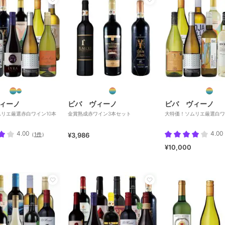
ィーノ
ビバ ヴィーノ
ビバ ヴィーノ
リエ厳選赤白ワイン10本
金賞熟成赤ワイン3本セット
大特価！ソムリエ厳選白ワ
4.00
4.00
（
1件
）
¥3,986
¥10,000