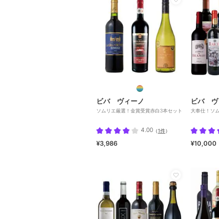
ビバ ヴィーノ
ビバ ヴ
ソムリエ厳選！金賞受賞赤白3本セット
大奉仕！ソム
4.00
（
1件
）
¥3,986
¥10,000