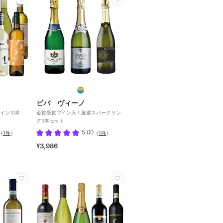
ビバ ヴィーノ
イン10本
金賞受賞ワイン入！厳選スパークリン
グ3本セット
5.00
（
1件
）
（
1件
）
¥3,986