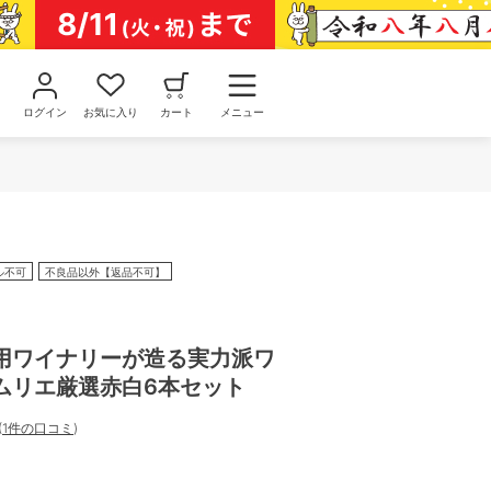
ログイン
お気に入り
カート
メニュー
ル不可
不良品以外【返品不可】
用ワイナリーが造る実力派ワ
ムリエ厳選赤白6本セット
(
1件の口コミ
)