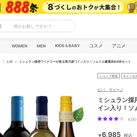
何かお探しですか？
コスメ
アニメ
KIDS＆BABY
WOMEN
MEN
/
お酒
/
ミシュラン採用ワイナリーが造る実力派ワイン入り！ソムリエ厳選赤白6本セット
ショップ発送
キャンセ
ビバ ヴィーノ
ミシュラン採
イン入り！ソ
4.00 
6,985
￥
税込