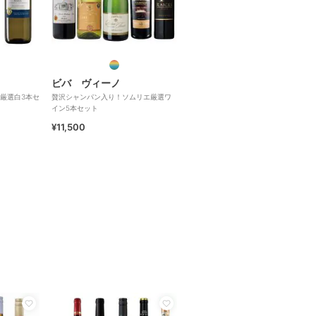
ビバ ヴィーノ
厳選白3本セ
贅沢シャンパン入り！ソムリエ厳選ワ
イン5本セット
¥11,500