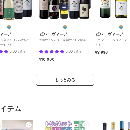
ィーノ
ビバ ヴィーノ
ビバ ヴィーノ
イン入り！コスパ抜群デイ
大奉仕！ソムリエ厳選赤ワイン10本
フランス・イタリア・チリ
0本セット
ット
5.00
5.00
（
1件
）
（
1件
）
¥3,986
¥10,000
もっとみる
イテム