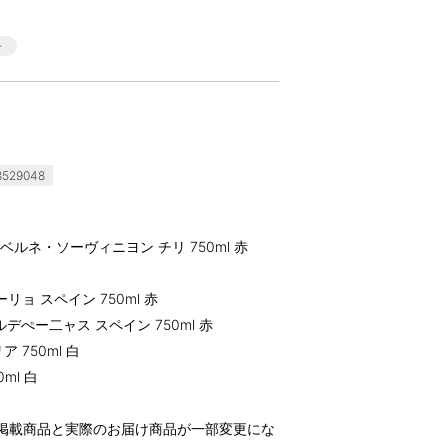
529048
ネ・ソーヴィニヨン チリ 750ml 赤
ョ スペイン 750ml 赤
ぺー二ャス スペイン 750ml 赤
750ml 白
ml 白
掲載商品と実際のお届け商品が一部変更にな