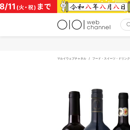
コ
ン
テ
ン
ツ
へ
ス
キ
ッ
プ
マルイウェブチャネル
/
フード・スイーツ・ドリンク