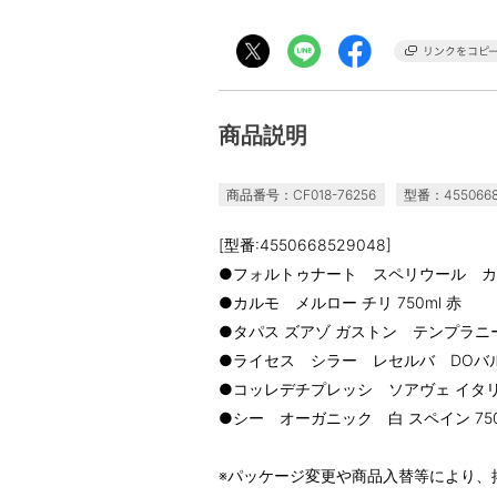
商品説明
商品番号：CF018-76256
型番：4550668
[型番:4550668529048]
●フォルトゥナート スペリウール カベル
●カルモ メルロー チリ 750ml 赤
●タパス ズアゾ ガストン テンプラニーリ
●ライセス シラー レセルバ DOバルデ
●コッレデチプレッシ ソアヴェ イタリア 
●シー オーガニック 白 スペイン 750
※パッケージ変更や商品入替等により、