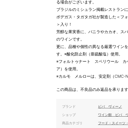
る場合がございます。
ブラジルのミシュラン掲載レストランに
ボデガス・タガタガ社が製造した＜フ
＞入り！
芳醇な果実香に、バニラやカカオ、ス
のワインです。
更に、品種や個性の異なる厳選ワイン
す。※酸化防止剤（亜硫酸塩）使用。
※フォルトゥナート スペリウール カ
ア）を使用。
※カルモ メルローは、安定剤（CMC-
この商品は、不良品のみ返品を承りま
ブランド
ビバ ヴィーノ
ショップ
ワイン館 ビバ 
商品カテゴリ
フード・スイーツ