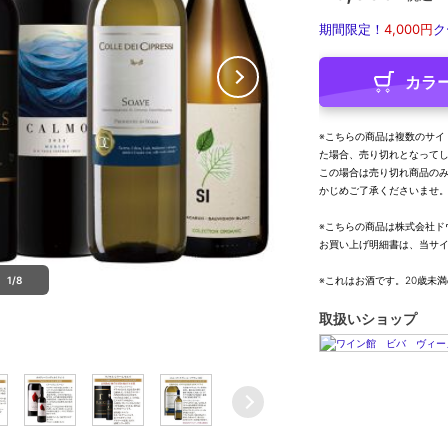
期間限定！
4,000円
ク
カラ
※こちらの商品は複数のサイ
た場合、売り切れとなって
この場合は売り切れ商品の
かじめご了承くださいませ
※こちらの商品は株式会社ド
お買い上げ明細書は、当サ
1/8
※これはお酒です。20歳未
取扱いショップ