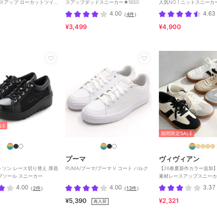
ースアップ ローカットツイ
スアップダッドスニーカー★1650
人気NO.1 ニットスニーカー スリッポン
カー
/3709
4.00
4.63
（
4件
）
¥3,499
¥4,900
LE
期間限定SALE
プーマ
ヴィヴィアン
キットソン レース切り替え 厚底
PUMA/プーマ/プーマ V コート バルク
【26春夏新作カラー追加
ブソール スニーカー
素材レースアップスニーカ
4.00
4.00
3.37
（
2件
）
（
13件
）
¥5,390
¥2,321
再入荷