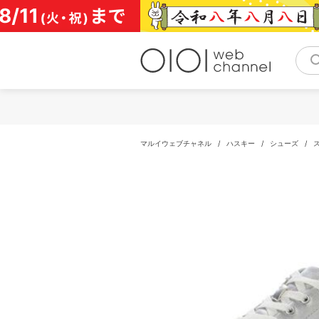
コ
ン
テ
ン
ツ
へ
ス
キ
ッ
プ
マルイウェブチャネル
/
ハスキー
/
シューズ
/