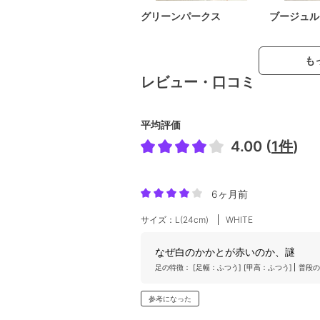
グリーンパークス
ブージュル
も
レビュー・口コミ
平均評価
4.00 (
1件
)
6ヶ月前
サイズ：L(24cm)
WHITE
なぜ白のかかとが赤いのか、謎
足の特徴：
[足幅：ふつう]
[甲高：ふつう]
普段の
参考になった