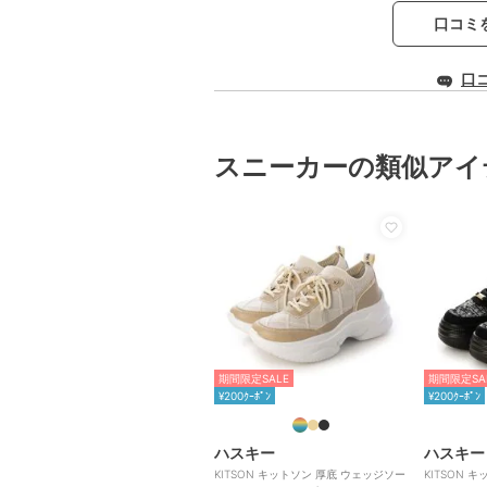
口コミ
口
スニーカーの類似アイ
期間限定SALE
期間限定SA
¥200ｸｰﾎﾟﾝ
¥200ｸｰﾎﾟﾝ
ハスキー
ハスキー
KITSON キットソン 厚底 ウェッジソー
KITSON 