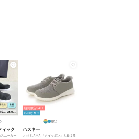
期間限定SALE
¥200ｸｰﾎﾟﾝ
フィック
ハスキー
のスニーカー
onni ELAMA 「クイッポン」と履ける