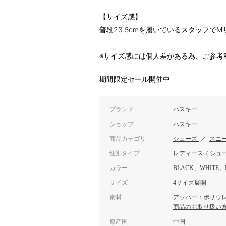
【サイズ感】
普段23.5cmを履いているスタッフで
※サイズ感には個人差がある為、ご参考
期間限定セール開催中
ブランド
ハスキー
ショップ
ハスキー
商品カテゴリ
シューズ
／
スニ
性別タイプ
レディース
(
シュ
カラー
BLACK、WHITE、
サイズ
4サイズ展開
素材
アッパー：ポリウレ
商品のお取り扱い
原産国
中国