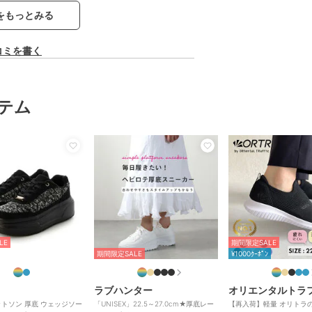
をもっとみる
コミを書く
テム
LE
期間限定SALE
期間限定SALE
¥1000ｸｰﾎﾟﾝ
ラブハンター
オリエンタルトラ
キットソン 厚底 ウェッジソー
「UNISEX」22.5～27.0cm★厚底レー
【再入荷】軽量 オリトラ