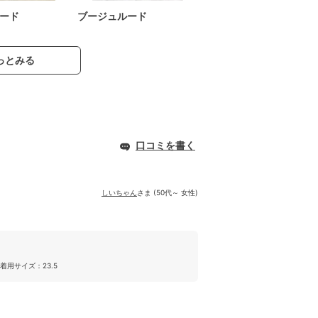
ード
ブージュルード
っとみる
口コミを書く
しいちゃん
さま (50代～ 女性)
着用サイズ：23.5