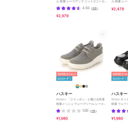
ル 軽量 レースアップ ニットスニーカ
ル 軽量 レ
ー
ードスニー
4.50
（
2件
）
¥2,479
¥2,979
期間限定SALE
期間限定SA
¥200ｸｰﾎﾟﾝ
¥200ｸｰﾎﾟﾝ
ハスキー
ハスキー
Kitson+ 「クイッポン」と履ける快適
Kitson 
軽量メッシュ ウェーブソール レースア
軽量 ウェー
ップスニーカー
1.00
（
1件
）
¥1,980
¥1,980