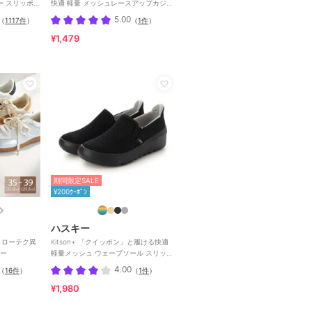
快適 軽量 メッシュレースアップカジュ
アルスニーカー
5.00
（
1117件
）
（
1件
）
¥1,479
期間限定SALE
¥200ｸｰﾎﾟﾝ
ハスキー
】ローテク異
Kitson+ 「クイッポン」と履ける快適
ー
軽量メッシュ ウェーブソール スリッポ
ン スニーカー
4.00
（
16件
）
（
1件
）
¥1,980