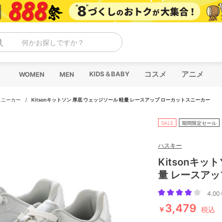
何かお探しですか？
コスメ
アニメ
KIDS＆BABY
WOMEN
MEN
スニーカー
/
Kitsonキットソン 厚底 ウェッジソール 軽量 レースアップ ローカットスニーカー
SALE
期間限定セール
ハスキー
Kitsonキッ
量 レースアッ
4.00 
3,479
￥
税込