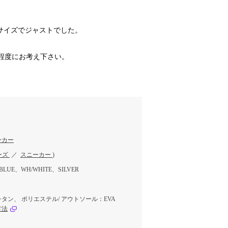
Mサイズでジャストでした。
程度にお考え下さい。
ーカー
ーズ
／
スニーカー
)
BLUE、WH/WHITE、SILVER
タン、 ポリエステル/ アウトソール：EVA
方法