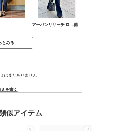
アーバンリサーチ ロ …他
っとみる
ミはまだありません
コミを書く
類似アイテム