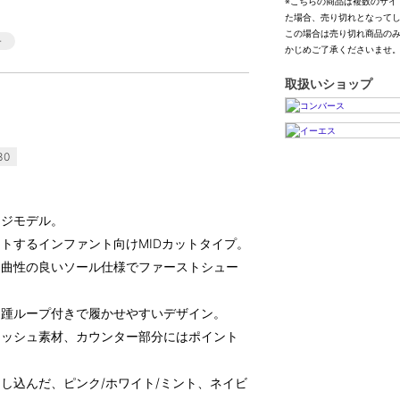
※こちらの商品は複数のサイ
た場合、売り切れとなって
この場合は売り切れ商品の
かじめご了承くださいませ
取扱いショップ
30
ンジモデル。
トするインファント向けMIDカットタイプ。
屈曲性の良いソール仕様でファーストシュー
、踵ループ付きで履かせやすいデザイン。
メッシュ素材、カウンター部分にはポイント
し込んだ、ピンク/ホワイト/ミント、ネイビ