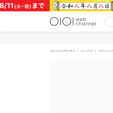
コ
ン
テ
ン
ツ
へ
ス
キ
ッ
プ
マルイウェブチャネル
/
コンバース
/
ベビーシュ