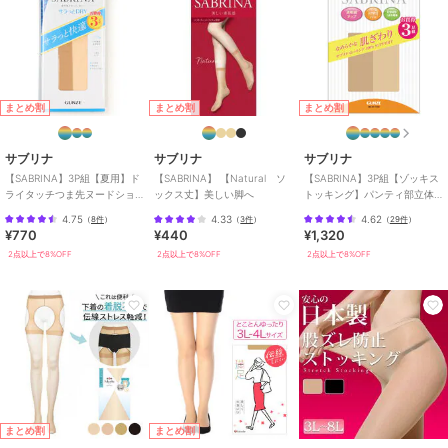
まとめ割
まとめ割
まとめ割
サブリナ
サブリナ
サブリナ
【SABRINA】3P組【夏用】ド
【SABRINA】 【Natural ソ
【SABRINA】3P組【ゾッキス
ライタッチつま先ヌードショ
ックス丈】美しい脚へ
トッキング】パンティ部立体
ートストッキング
設計／マチ付き／つま先補強
4.75
4.33
4.62
（
8件
）
（
3件
）
（
29件
）
¥770
¥440
¥1,320
2点以上で8%OFF
2点以上で8%OFF
2点以上で8%OFF
まとめ割
まとめ割