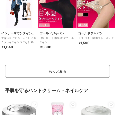
インナーマウンテイン９９
ゴールドジャパン
ゴールドジャパン
大きいサイズ ３Ｌ－８Ｌ ８０
【3L-8L】日本製 80デニール
【3L-8L】日本製ストッキング
Ｄゾッキタイツ マチなし ゆっ
タイツ
1,590
¥
たり のびのび ブラック ベージ
1,049
1,690
¥
¥
ュ
もっとみる
手肌を守るハンドクリーム・ネイルケア