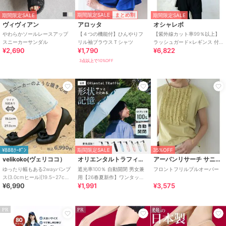
期間限定SALE
まとめ割
期間限定SALE
期間限定SALE
ヴィヴィアン
アロッタ
オシャレボ
やわらかソールレースアップ
【４つの機能付】ひんやりフ
【紫外線カット率99％以上】
スニーカーサンダル
リル袖ブラウスＴシャツ
ラッシュガード×レギンス 付
¥2,690
¥1,790
¥6,822
き タンキニ
3点以上で10%OFF
¥888ｸｰﾎﾟﾝ
期間限定SALE
35%OFF
velikoko(ヴェリココ）
オリエンタルトラフィック
アーバンリサーチ サニーレーベル
ゆったり幅もある2wayパンプ
遮光率100％ 自動開閉 男女兼
フロントフリルプルオーバー
ス(3.0cmヒール)[19.5~27cm]
用【26春夏新作】ワンタッチ
¥6,990
¥1,991
¥3,575
ラクチンきれいシューズ
晴雨兼用 折りたたみ傘 /G-
0601
PR
PR
PR