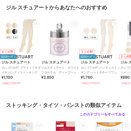
サイズ
M-L,L-LL
ジル スチュアートからあなたへのおすすめ
素材
ナイロン、ポリウレタン
商品のお取り扱い方法
特徴
レッグウェア
ナイロン
/
無地
/
ビジネス
/
カ
ジュアル
/
セレモニー・入学式・
卒業式
まとめ割
まとめ割
まとめ
¥200ｸｰﾎﾟﾝ
¥200ｸｰﾎﾟﾝ
ストッキング・タイツ・パンスト
ジル スチュアート
ジル スチュアート
ジル スチュアート
ジル 
ナイロン
/
無地
/
ビジネス
/
カ
JILL STUART ブライトプチダ
ジルスチュアート ホワイト
JILL STUART パンティストッ
JILL 
イヤ パンティストッキング
フローラル ディープヘッド
キング ハートモチーフワンポ
トメッ
ジュアル
/
セレモニー・入学式・
¥1,100
¥3,850
¥1,760
¥880
つま先スルー レディース
クレンズ
イント 日本製 つま先スルー
レート
卒業式
ィース
2点以上で8%OFF
2点以上で8%OFF
2点以上で
原産国
日本
ストッキング・タイツ・パンストの類似アイテム
このカテゴリーをすべてみる