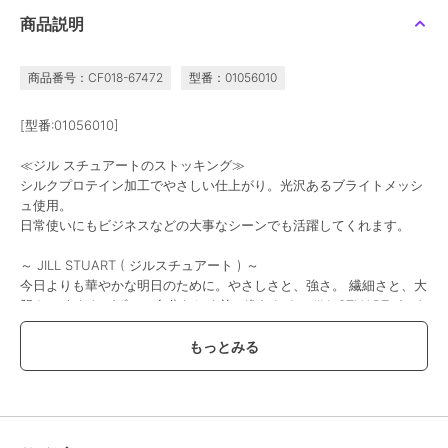
商品説明
商品番号：CF018-67472
型番：01056010
[型番:01056010]
≪ジル スチュアートのストッキング≫
シルクプロテイン加工でやさしい仕上がり。光沢あるブライトメッシ
ュ使用。
日常使いにもビジネスなどの大事なシーンでも活躍してくれます。
～ JILL STUART ( ジルスチュアート ) ～
今日よりも華やかな明日のために。やさしさと、強さ。 繊細さと、大
胆さ。 あなたがずっと自分らしく前に進むためにJILL STUARTができ
ること。
ブランド：JILL STUART (ジル スチュアート)
カラー：04.ベージュローゼ、17.ナチュラル、21.ベージュオークル、
98.ブラック
サイズ：M-L/L-LL
丈・その他：