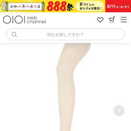
コ
ン
テ
ン
ツ
へ
何かお探しですか？
ス
キ
ッ
プ