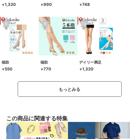
1,320
990
748
￥
￥
￥
福助
福助
デイリー満足
550
770
1,320
￥
￥
￥
もっとみる
この商品に関連する特集