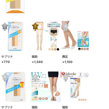
サブリナ
福助
満足
770
1,540
1,100
￥
￥
￥
サブリナ
福助
福助