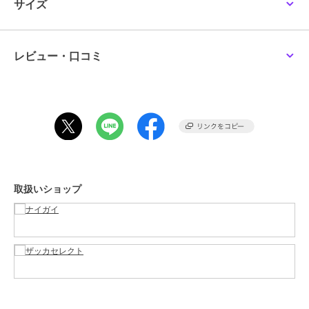
サイズ
M-L（ヒップ：85-98cm / 身長：150-165cm）
L-LL（ヒップ：90-103cm / 身長：155-170cm）
仕様・特徴：シルクプロテイン加工でやさしい仕上がり
素材：ナイロン、ポリウレタン
レビュー・口コミ
製造：日本
販売：（株）ナイガイ
この商品は、不良品のみ返品を承ります
ブランド
ジル スチュアート
ショップ
ナイガイ
／
ザッカセレクト
取扱いショップ
商品カテゴリ
レッグウェア
／
ストッキング・
タイツ・パンスト
性別タイプ
レディース
レッグウェア
／
ストッキング・
タイツ・パンスト
カラー
17.ナチュラル、04.ベージュロー
ゼ、21.ベージュオークル、98.ブ
ラック