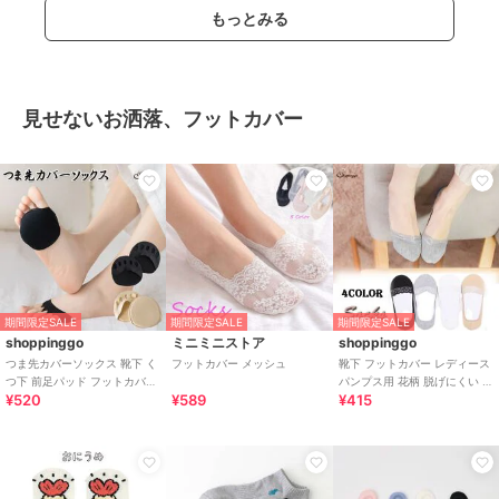
もっとみる
見せないお洒落、フットカバー
期間限定SALE
期間限定SALE
期間限定SALE
shoppinggo
ミニミニストア
shoppinggo
つま先カバーソックス 靴下 く
フットカバー メッシュ
靴下 フットカバー レディース
つ下 前足パッド フットカバー
パンプス用 花柄 脱げにくい 蒸
¥520
¥589
¥415
パンプス用 見えない
れない ソックス くつ下