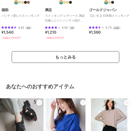
福助
満足
ゴールドジャパン
パンティ部レスストッキング
ストッキング レディース 満足
【3L-8L】日本製ストッキング
伝線しにくいノンラン設計 無
地 3L4L
4.62
4.00
3.75
（
8件
）
（
1件
）
（
20件
）
¥1,540
¥1,210
¥1,590
3点以上で8%OFF
3点以上で8%OFF
もっとみる
あなたへのおすすめアイテム