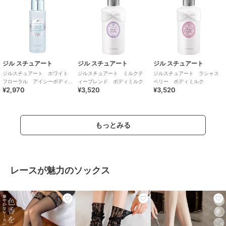
ジル スチュアート
ジル スチュアート
ジル スチュアート
ジルスチュアート ホワイト
ジルスチュアート ミルクテ
ジルスチュアート ラシャス
フローラル アイシーボディ
ィーブレンド ボディミルク
ベリー ボディミルク
¥2,970
¥3,520
¥3,520
ミスト＜限定＞
もっとみる
レースが魅力のソックス