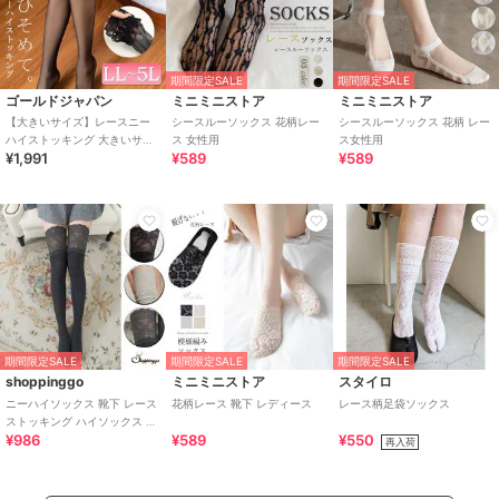
期間限定SALE
期間限定SALE
ゴールドジャパン
ミニミニストア
ミニミニストア
【大きいサイズ】レースニー
シースルーソックス 花柄レー
シースルーソックス 花柄 レー
ハイストッキング 大きいサイ
ス 女性用
ス女性用
¥1,991
¥589
¥589
ズ レディース 靴下 レッグウェ
ア 伸縮素材
期間限定SALE
期間限定SALE
期間限定SALE
shoppinggo
ミニミニストア
スタイロ
ニーハイソックス 靴下 レース
花柄レース 靴下 レディース
レース柄足袋ソックス
ストッキング ハイソックス リ
¥986
¥589
¥550
ブ編み
再入荷