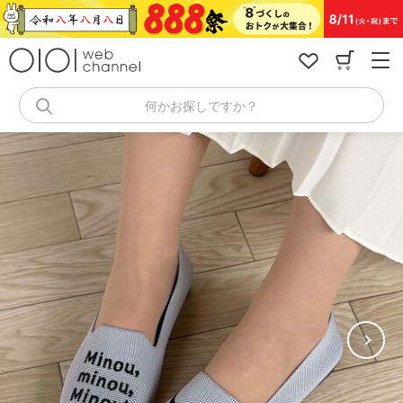
コ
ン
テ
ン
ツ
へ
何かお探しですか？
ス
キ
ッ
プ