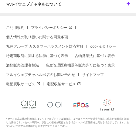
マルイウェブチャネルについて
ご利用規約
プライバシーポリシー
個人情報の取り扱いに関する同意条項
丸井グループ カスタマーハラスメント対応方針
cookieポリシー
特定商取引に関する法律に基づく表示
古物営業法に基づく表示
酒類販売管理者標識
高度管理医療機器等販売許可に基づく表示
マルイウェブチャネル出店のお問い合わせ
サイトマップ
宅配買取サービス
宅配収納サービス
※セール商品の比較対象価格はマルイウェブチャネル旧価格、またはメーカー希望小売価格に現在の消費税を加算
した価格です。※セール期間中、予告なく価格が変更となる場合・マルイ店舗価格と異なる場合がございます。お
支払いはご注文時の価格となりますのでご了承ください。