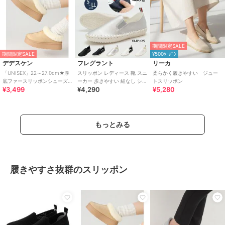
期間限定SALE
期間限定SALE
¥500ｸｰﾎﾟﾝ
デデスケン
フレグラント
リーカ
「UNISEX」22～27.0cm★厚
スリッポン レディース 靴 スニ
柔らかく履きやすい ジュー
底ファースリッポンシューズ
ーカー 歩きやすい 紐なし シン
トスリッポン
¥3,499
¥4,290
¥5,280
★6366
プル らくちん 履きやすい
もっとみる
履きやすさ抜群のスリッポン