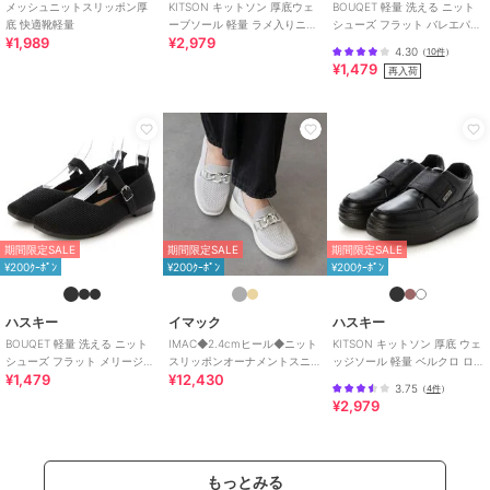
メッシュニットスリッポン厚
KITSON キットソン 厚底ウェ
BOUQET 軽量 洗える ニット
底 快適靴軽量
ーブソール 軽量 ラメ入りニッ
シューズ フラット バレエパン
¥1,989
¥2,979
ト スリッポン
プス スリッポン
4.30
（
10件
）
¥1,479
再入荷
期間限定SALE
期間限定SALE
期間限定SALE
¥200ｸｰﾎﾟﾝ
¥200ｸｰﾎﾟﾝ
¥200ｸｰﾎﾟﾝ
ハスキー
イマック
ハスキー
BOUQET 軽量 洗える ニット
IMAC◆2.4cmヒール◆ニット
KITSON キットソン 厚底 ウェ
シューズ フラット メリージェ
スリッポンオーナメントスニ
ッジソール 軽量 ベルクロ ロー
¥1,479
¥12,430
ンパンプス スリッポン
ーカー
カットスリッポン スニーカー
3.75
（
4件
）
¥2,979
もっとみる