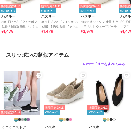
素材
アッパー：ニット / ソール：PVC
期間限定SALE
期間限定SALE
期間限定SALE
期間限定
¥200ｸｰﾎﾟﾝ
¥200ｸｰﾎﾟﾝ
¥200ｸｰﾎﾟﾝ
¥200ｸｰ
商品のお取り扱い方法
ハスキー
ハスキー
ハスキー
ハス
原産国
中国
onni ELAMA 「クイッポン」
onni ELAMA 「クイッポン」
Kitson キットソン 軽量 キラ
BOUQ
と履ける快適 軽量 メッシュ
と履ける快適 軽量 メッシュ
キラベルト ウェーブソール
ンプス
¥1,479
¥1,479
¥2,979
¥1,47
カジュアルスリッポン
レースアップカジュアルスニ
ニットスリッポン
ーカー
スリッポンの類似アイテム
このカテゴリーをすべてみる
期間限定SALE
期間限定SALE
期間限定SALE
¥200ｸｰﾎﾟﾝ
¥200ｸｰﾎﾟﾝ
ミニミニストア
ハスキー
ハスキー