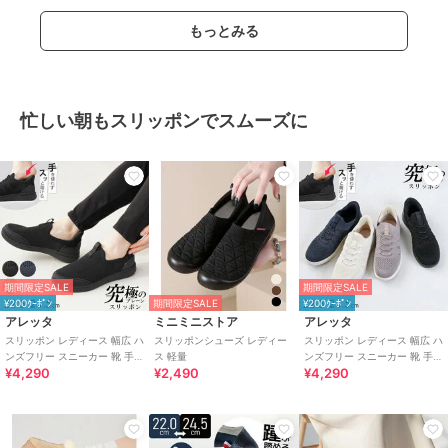
もっとみる
忙しい朝もスリッポンでスムーズに
期間限定SALE
期間限定SALE
¥200ｸｰﾎﾟﾝ
期間限定SALE
¥200ｸｰﾎﾟﾝ
アレッタ
ミニミニストア
アレッタ
スリッポン レディース 幅広 ハ
スリッポンシューズ レディー
スリッポン レディース 幅広 ハ
ンズフリー スニーカー 靴 手を
ス 軽量
ンズフリー スニーカー 靴 手を
¥4,290
¥2,490
¥4,290
使わず履ける プレーン きれい
使わず履ける ゴム紐 きれいめ
め