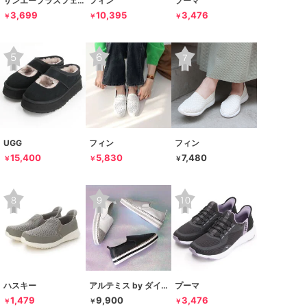
サンエープラスフェミニン
フィン
プーマ
3,699
10,395
3,476
￥
￥
￥
UGG
フィン
フィン
15,400
5,830
7,480
￥
￥
￥
ハスキー
アルテミス by ダイアナ
プーマ
1,479
9,900
3,476
￥
￥
￥