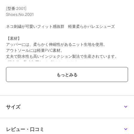
[型番:2001]
Shoes.No.2001
ネコ刺繍が可愛いフィット感抜群 軽量柔らかバレエシューズ
【素材】
アッパーには、柔らかく伸縮性があるニット生地を使用。
アウトソールには軽量PVC素材。
丈夫で防水性も高いインジェクション製法で生産されています。
※靴自体に防水加工などは施されておりません
【デザイン・履き心地】
猫のシルエットに赤色の首輪をアクセントにしたデザインの刺繍を施
した左足にフランス語でMinou(猫)の刺繍の右足と猫尽くめの1足。
シルエットも見た目もかわいいスクエアトゥ。
ライニング（裏地）無しの為、非常に伸縮性があり甲高や幅広など足
に不安がある方でもフィッティングしやすいアイテムです。
サイズ
足元をいつものスニーカーからチェンジするだけで印象がグッと大人
っぽくなります。超軽量なのも嬉しい点です。
中敷きにもジャージ素材のスニーカーのようなカップインソールが入
っている為、履き心地もフワフワ！アウトソールの返りも◎です。
レビュー・口コミ
デニムやカーゴパンツなどカジュアルな装いには勿論マッチします