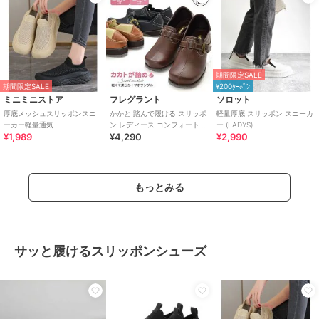
期間限定SALE
期間限定SALE
¥200ｸｰﾎﾟﾝ
ミニミニストア
フレグラント
ソロット
厚底メッシュスリッポンスニ
かかと 踏んで履ける スリッポ
軽量厚底 スリッポン スニーカ
ーカー軽量通気
ン レディース コンフォート シ
ー (LADYS)
¥1,989
¥4,290
¥2,990
ューズ ローヒール カジュアル
もっとみる
サッと履けるスリッポンシューズ