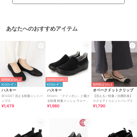
あなたへのおすすめアイテム
期間限定SALE
期間限定SALE
¥200ｸｰﾎﾟﾝ
¥200ｸｰﾎﾟﾝ
期間限定SALE
ハスキー
ハスキー
オペークドットクリップ
BOUQET 洗える軽量ニットパ
Kitson+ 「クイッポン」と履け
【洗える／軽量／抗菌防臭】
ンプス
る快適 軽量メッシュ ウェーブ
スクエアトゥニットパンプス
¥1,479
¥1,980
¥1,790
ソール スリッポン スニーカー