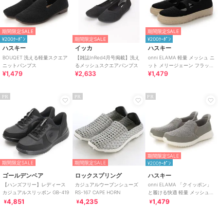
期間限定SALE
期間限定SALE
¥200ｸｰﾎﾟﾝ
期間限定SALE
¥200ｸｰﾎﾟﾝ
ハスキー
イッカ
ハスキー
BOUQET 洗える軽量スクエア
【雑誌InRed4月号掲載】洗え
onni ELAMA 軽量 メッシュ ニ
ニットパンプス
るメッシュスクエアパンプス
ット メリージェーン フラット
¥1,479
¥2,633
¥1,479
シューズ
PR
PR
PR
期間限定SALE
期間限定SALE
期間限定SALE
¥200ｸｰﾎﾟﾝ
ゴールデンベア
ロックスプリング
ハスキー
【ハンズフリー】レディース
カジュアルウーブンシューズ
onni ELAMA 「クイッポン」
カジュアルスリッポン GB-419
RS-167 CAPE HORN
と履ける快適 軽量 メッシュカ
ジュアルスリッポン
4,851
4,235
1,479
¥
¥
¥