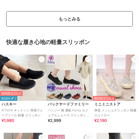
もっとみる
快適な履き心地の軽量スリッポン
期間限定SALE
¥200ｸｰﾎﾟﾝ
期間限定SALE
ハスキー
バックヤードファミリー
ミニミニストア
KITSON キットソン 厚底ウェ
パンジー 靴 通販 Pansy カジ
厚底 メッシュスリッポン 軽量
ーブソール 軽量 スリッポン
ュアルシューズ スリッポン レ
スニーカー
¥1,980
¥2,999
¥2,190
ディース ストレッチ 軽い 軽量