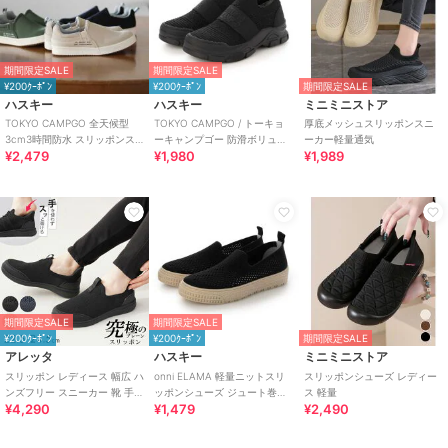
期間限定SALE
期間限定SALE
¥200ｸｰﾎﾟﾝ
¥200ｸｰﾎﾟﾝ
期間限定SALE
ハスキー
ハスキー
ミニミニストア
TOKYO CAMPGO 全天候型
TOKYO CAMPGO / トーキョ
厚底メッシュスリッポンスニ
3cm3時間防水 スリッポンス
ーキャンプゴー 防滑ボリュー
ーカー軽量通気
¥2,479
¥1,980
¥1,989
ニーカー
ムソール 防水スリッポンスニ
ーカー
期間限定SALE
期間限定SALE
¥200ｸｰﾎﾟﾝ
¥200ｸｰﾎﾟﾝ
期間限定SALE
アレッタ
ハスキー
ミニミニストア
スリッポン レディース 幅広 ハ
onni ELAMA 軽量ニットスリ
スリッポンシューズ レディー
ンズフリー スニーカー 靴 手を
ッポンシューズ ジュート巻き
ス 軽量
¥4,290
¥1,479
¥2,490
使わず履ける プレーン きれい
風 エスパドリーユ
め