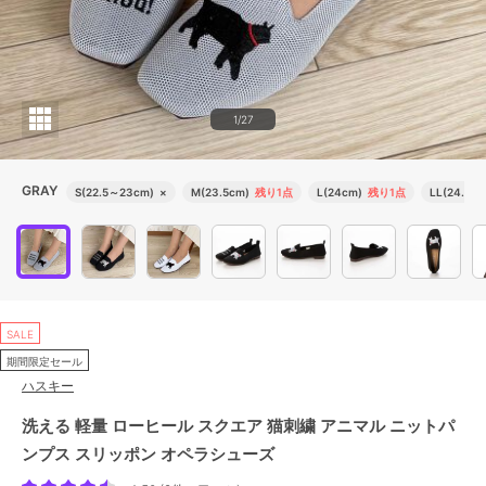
1/27
GRAY
S(22.5～23cm)
×
M(23.5cm)
残り1点
L(24cm)
残り1点
LL(24.5cm
SALE
期間限定セール
ハスキー
洗える 軽量 ローヒール スクエア 猫刺繍 アニマル ニットパ
ンプス スリッポン オペラシューズ