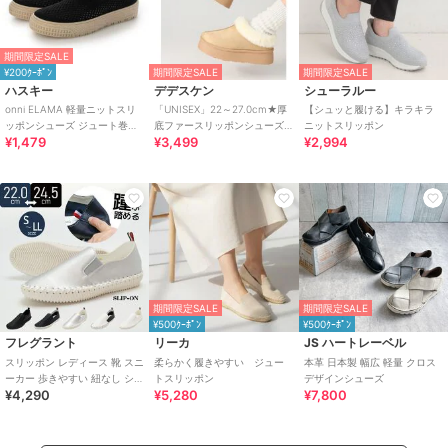
期間限定SALE
¥200ｸｰﾎﾟﾝ
期間限定SALE
期間限定SALE
ハスキー
デデスケン
シューラルー
onni ELAMA 軽量ニットスリ
「UNISEX」22～27.0cm★厚
【シュッと履ける】キラキラ
ッポンシューズ ジュート巻き
底ファースリッポンシューズ
ニットスリッポン
¥1,479
¥3,499
¥2,994
風 エスパドリーユ
★6366
期間限定SALE
期間限定SALE
¥500ｸｰﾎﾟﾝ
¥500ｸｰﾎﾟﾝ
フレグラント
リーカ
JS ハートレーベル
スリッポン レディース 靴 スニ
柔らかく履きやすい ジュー
本革 日本製 幅広 軽量 クロス
ーカー 歩きやすい 紐なし シン
トスリッポン
デザインシューズ
¥4,290
¥5,280
¥7,800
プル らくちん 履きやすい