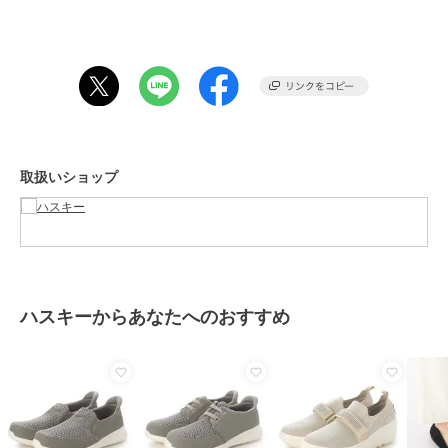
が、スカートやスラックスのキレイ目スタイル・ビジネススタイルの
足元にもおすすめです。
【サイズ感】
普段23.5cmを履いているスタッフがMサイズでジャストでした。
伸縮性のある素材の為、ピッタリ目のフィッティングがおすすめで
す。
※サイズ感には個人差がある為、ご参考程度にお考え下さい。
取扱いショップ
期間限定セール開催中
ブランド
ハスキー
ショップ
ハスキー
ハスキーからあなたへのおすすめ
商品カテゴリ
シューズ
／
スリッポン
性別タイプ
レディース
シューズ
／
スリッポン
カラー
GRAY、BLACK、WHITE
サイズ
4サイズ展開