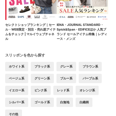
セレクトショップランキング｜セー
IENA・JOURNAL STANDARD・
ル・WEB限定・別注・売れ筋アイテ
Spick&Span・EDIFICEほか 人気ブ
ムをチェック | マルイウェブチャネ
ランド セールアイテム特集｜レディ
ル
ース・メンズ
スリッポンを色から探す
ホワイト系
ブラック系
グレー系
ブラウン系
ベージュ系
グリーン系
ブルー系
パープル系
イエロー系
ピンク系
レッド系
オレンジ系
シルバー系
ゴールド系
白無地
白織柄
その他