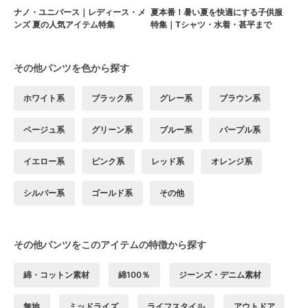
ナノ・ユニバース｜レディース・メ
夏本番！暑い夏を快適にする子供服
ンズ 夏の人気アイテム特集
特集｜Tシャツ・水着・甚平まで
その他パンツを色から探す
ホワイト系
ブラック系
グレー系
ブラウン系
ベージュ系
グリーン系
ブルー系
パープル系
イエロー系
ピンク系
レッド系
オレンジ系
シルバー系
ゴールド系
その他
その他パンツをこのアイテムの特徴から探す
綿・コットン素材
綿100％
ジーンズ・デニム素材
無地
ミッドライズ
ライフスタイル
アウトドア