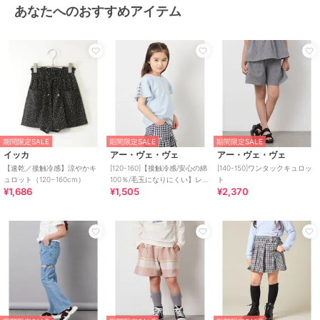
あなたへのおすすめアイテム
期間限定SALE
期間限定SALE
期間限定SALE
イッカ
アー・ヴェ・ヴェ
アー・ヴェ・ヴェ
【速乾／接触冷感】涼やかキ
[120-160]【接触冷感/安心の綿
[140-150]ワンタックキュロッ
ュロット（120~160cm）
100％/毛玉になりにくい】レー
ト
¥1,686
¥1,505
¥2,370
スアップスリーブTシャツ