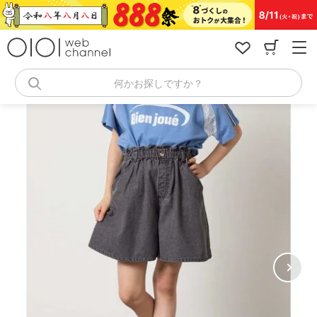
コ
ン
テ
ン
ツ
へ
何かお探しですか？
ス
キ
ッ
プ