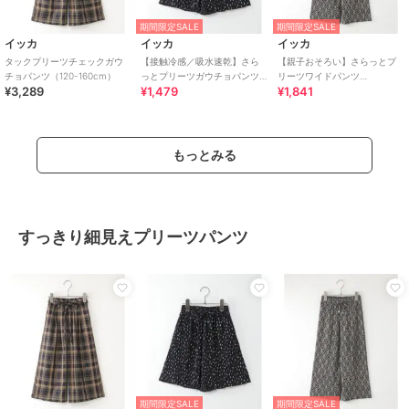
期間限定SALE
期間限定SALE
イッカ
イッカ
イッカ
タックプリーツチェックガウ
【接触冷感／吸水速乾】さら
【親子おそろい】さらっとプ
チョパンツ（120-160cm）
っとプリーツガウチョパンツ
リーツワイドパンツ
¥3,289
¥1,479
¥1,841
(100?160cm)【親子コーデ】
（120~160cm）
もっとみる
すっきり細見えプリーツパンツ
期間限定SALE
期間限定SALE