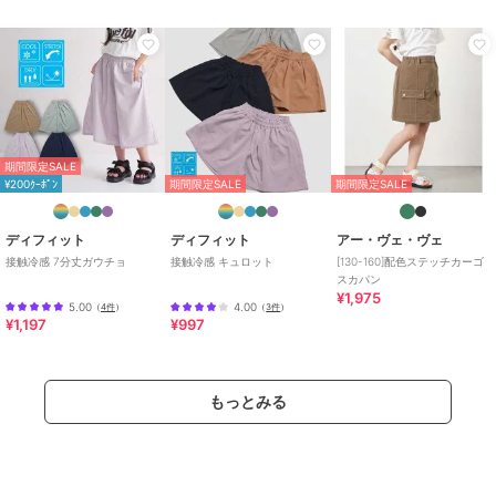
カラー
ダークグレー、ライトブルー
サイズ
140,150
素材
ライトブルー/ダークグレー：コッ
トン 100%
商品のお取り扱い方法
特徴
パンツ
期間限定SALE
綿・コットン素材
/
綿100％
/
ジ
¥200ｸｰﾎﾟﾝ
期間限定SALE
期間限定SALE
ーンズ・デニム素材
/
無地
/
ミ
ッドライズ
/
ライフスタイル
/
ディフィット
ディフィット
アー・ヴェ・ヴェ
アウトドア
/
キャンプ・レジャー
接触冷感 7分丈ガウチョ
接触冷感 キュロット
[130-160]配色ステッチカーゴ
/
ショート・ミニ丈
スカパン
¥1,975
5.00
4.00
（
4件
）
（
3件
）
その他パンツ
¥1,197
¥997
綿・コットン素材
/
綿100％
/
ジ
ーンズ・デニム素材
/
無地
/
ミ
ッドライズ
/
ライフスタイル
/
もっとみる
アウトドア
/
キャンプ・レジャー
/
ショート・ミニ丈
原産国
中国