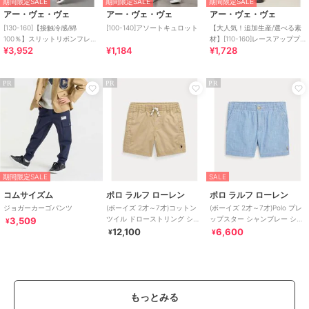
期間限定SALE
期間限定SALE
期間限定SALE
アー・ヴェ・ヴェ
アー・ヴェ・ヴェ
アー・ヴェ・ヴェ
[130-160]【接触冷感/綿
[100-140]アソートキュロット
【大人気！追加生産/選べる素
100％】スリットリボンフレア
材】[110-160]レースアッププ
¥3,952
¥1,184
¥1,728
デニム
リーツスカパン
PR
PR
PR
期間限定SALE
SALE
コムサイズム
ポロ ラルフ ローレン
ポロ ラルフ ローレン
ジョガーカーゴパンツ
(ボーイズ 2才～7才)コットン
(ボーイズ 2才～7才)Polo プレ
ツイル ドローストリング ショ
ップスター シャンブレー ショ
3,509
¥
ートパンツ
ートパンツ
12,100
6,600
¥
¥
もっとみる