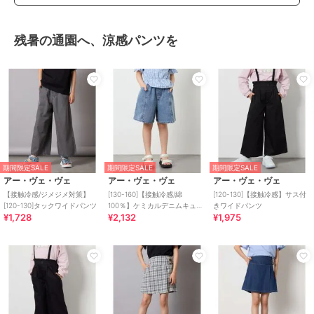
残暑の通園へ、涼感パンツを
期間限定SALE
期間限定SALE
期間限定SALE
アー・ヴェ・ヴェ
アー・ヴェ・ヴェ
アー・ヴェ・ヴェ
【接触冷感/ジメジメ対策】
[130-160]【接触冷感/綿
[120-130]【接触冷感】サス付
[120-130]タックワイドパンツ
100％】ケミカルデニムキュロ
きワイドパンツ
¥1,728
¥2,132
¥1,975
ット