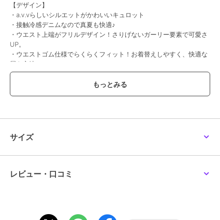
【デザイン】
・a.v.vらしいシルエットがかわいいキュロット
・接触冷感デニムなので真夏も快適♪
・ウエスト上端がフリルデザイン！さりげないガーリー要素で可愛さ
UP。
・ウエストゴム仕様でらくらくフィット！お着替えしやすく、快適な
履き心地。
・両サイドと後ろにポケットが付いているので通学にも便利。
【素材】
・柔らかくてお肌にやさしいコットン100%素材。
【スタイリング】
サイズ
・デニム素材でどんなトップスとも相性抜群◎
・Tシャツからブラウスまで幅広くコーデが可能。
・カジュアルにTシャツ×スニーカーでアクティブな元気コーデ！
・ガーリーに着こなすならブラウス＆バレエシューズフリルやレース
レビュー・口コミ
のトップスを合わせればおしゃれ度アップ。
・夏は涼し気トップス×サンダルで爽やかスタイルで暑い日も快適。
・秋冬はタイツ＆ブーツで季節感をプラス！
・シンプルなデニムだからこそソックスや小物でのおしゃれも楽しめ