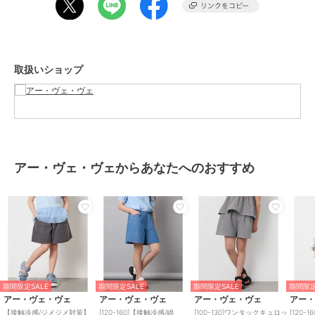
る。
【カラー】
・ライトブルー…夏にぴったりなふんわり爽やかなライトブルー
取扱いショップ
・ダークグレー…ちょっぴり大人っぽいブラック
----------------
透け感：なし
裏地：なし
伸縮性：なし
アー・ヴェ・ヴェからあなたへのおすすめ
光沢感：なし
生地の厚さ：普通
----------------
≪お気に入り登録機能の使い方≫
■商品のお気に入り登録（ハートマークをクリック）
再入荷通知や値下げ等、お得なご案内を受けることができます。
期間限定SALE
期間限定SALE
期間限定SALE
期間限定
※WEB・一部店舗限定販売です。
アー・ヴェ・ヴェ
アー・ヴェ・ヴェ
アー・ヴェ・ヴェ
アー
※同じデザインの100サイズ/110サイズ/120サイズ/130サイズ/160サイ
【接触冷感/ジメジメ対策】
[120-160]【接触冷感/綿
[100-130]ワンタックキュロッ
[120-