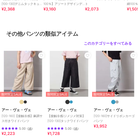
ズがございます。
[100-130]デニムタックキュロ
100％】アソートデザインデ
ト
綿100
¥2,368
¥3,160
¥2,073
¥1,50
ット
ニムキュロット
レース
100サイズ/110サイズ/120サイズ/130サイズ商品コード:KJLGA22029
ツ
160サイズ商品コード:KJLGC22039
----------------
その他パンツの類似アイテム
※サンプルでの撮影となるため、実際にお届けする商品と仕様やサイ
このカテゴリーをすべてみる
ズが異なる場合がございます。
※商品画像は、光の当たり具合やパソコンなどの閲覧環境により実際
の色味と異なって見える場合がございます。
商品の色味の目安は商品単体の画像をご参照ください。
期間限定セール開催中
期間限定SALE
期間限定SALE
期間限定SALE
ブランド
アー・ヴェ・ヴェ
ショップ
アー・ヴェ・ヴェ
アー・ヴェ・ヴェ
アー・ヴェ・ヴェ
アー・ヴェ・ヴェ
商品カテゴリ
パンツ
／
その他パンツ
[120-160]【接触冷感】麻調サ
【接触冷感/ジメジメ対策】
[120-160]サイドリボンカーゴ
ス付きワイドパンツ
[120-130]タックワイドパンツ
パンツ
性別タイプ
ガールズ
¥3,952
5.00
5.00
（
1件
）
（
1件
）
パンツ
／
その他パンツ
¥2,223
¥1,728