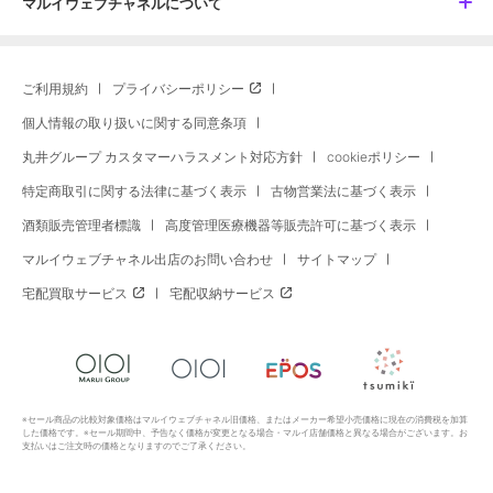
マルイウェブチャネルについて
ご利用規約
プライバシーポリシー
個人情報の取り扱いに関する同意条項
丸井グループ カスタマーハラスメント対応方針
cookieポリシー
特定商取引に関する法律に基づく表示
古物営業法に基づく表示
酒類販売管理者標識
高度管理医療機器等販売許可に基づく表示
マルイウェブチャネル出店のお問い合わせ
サイトマップ
宅配買取サービス
宅配収納サービス
※セール商品の比較対象価格はマルイウェブチャネル旧価格、またはメーカー希望小売価格に現在の消費税を加算
した価格です。※セール期間中、予告なく価格が変更となる場合・マルイ店舗価格と異なる場合がございます。お
支払いはご注文時の価格となりますのでご了承ください。