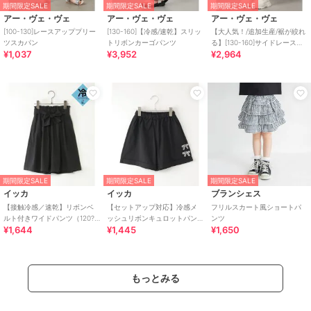
期間限定SALE
期間限定SALE
期間限定SALE
アー・ヴェ・ヴェ
アー・ヴェ・ヴェ
アー・ヴェ・ヴェ
[100-130]レースアッププリー
[130-160]【冷感/速乾】スリッ
【大人気！/追加生産/裾が絞れ
ツスカパン
トリボンカーゴパンツ
る】[130-160]サイドレースア
¥1,037
¥3,952
¥2,964
ップカーゴパンツ
期間限定SALE
期間限定SALE
期間限定SALE
イッカ
イッカ
ブランシェス
【接触冷感／速乾】リボンベ
【セットアップ対応】冷感メ
フリルスカート風ショートパ
ルト付きワイドパンツ（120?
ッシュリボンキュロットパン
ンツ
¥1,644
¥1,445
¥1,650
160cm）【UVカット】
ツ（120?160cm）
もっとみる