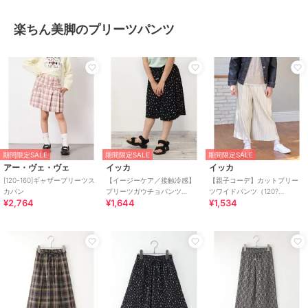
楽ちん美脚のプリーツパンツ
期間限定SALE
期間限定SALE
期間限定SALE
アー・ヴェ・ヴェ
イッカ
イッカ
[120-160]ギャザープリーツス
【イージーケア／接触冷感】
【親子コーデ】カットプリー
カパン
プリーツガウチョパンツ
ツワイドパンツ（120?
¥2,764
¥1,644
¥1,534
（120?160cm）【UVカット／
160cm）
親子コーデ】