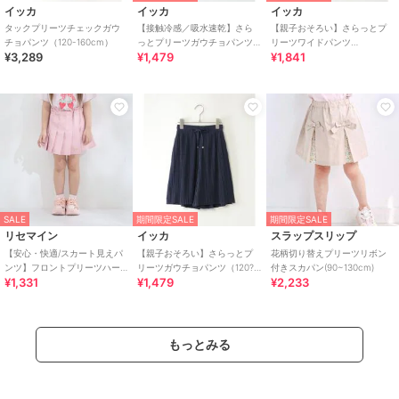
イッカ
イッカ
イッカ
タックプリーツチェックガウ
【接触冷感／吸水速乾】さら
【親子おそろい】さらっとプ
チョパンツ（120-160cm）
っとプリーツガウチョパンツ
リーツワイドパンツ
¥3,289
¥1,479
¥1,841
(100?160cm)【親子コーデ】
（120~160cm）
SALE
期間限定SALE
期間限定SALE
リセマイン
イッカ
スラップスリップ
【安心・快適/スカート見えパ
【親子おそろい】さらっとプ
花柄切り替えプリーツリボン
ンツ】フロントプリーツハー
リーツガウチョパンツ（120?
付きスカパン(90~130cm)
¥1,331
¥1,479
¥2,233
トポケットカラースカパン
160cm）
【子供服】【キッズ】【
もっとみる