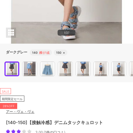
1/37
ダークグレー
140
残り1点
150
×
SALE
期間限定セール
28%OFF
アー・ヴェ・ヴェ
[140-150]【接触冷感】デニムタックキュロット
3.00
(
1件の口コミ
)