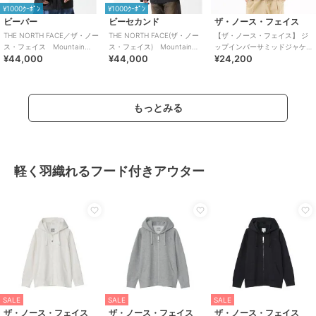
¥1000ｸｰﾎﾟﾝ
¥1000ｸｰﾎﾟﾝ
ビーバー
ビーセカンド
ザ・ノース・フェイス
THE NORTH FACE／ザ・ノー
THE NORTH FACE(ザ・ノー
【ザ・ノース・フェイス】 ジ
ス・フェイス Mountain
ス・フェイス) Mountain
ップインバーサミッドジャケ
¥44,000
¥44,000
¥24,200
Light Jacket
Light Jacket
ット
もっとみる
軽く羽織れるフード付きアウター
SALE
SALE
SALE
ザ・ノース・フェイス
ザ・ノース・フェイス
ザ・ノース・フェイス