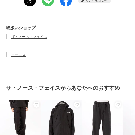
アウター・ジャケット・コート
／
マウンテンパーカー
レディース
アウター・ジャケット・コート
／
マウンテンパーカー
取扱いショップ
カラー
ブラック
サイズ
S,M,L,XL,XXL
素材
表側：ポリエステル１００％（コ
ーティング等樹脂加工） 裏側：
ポリエステル１００％
商品のお取り扱い方法
お手入れ
手洗い
ザ・ノース・フェイスからあなたへのおすすめ
原産国
ベトナム製