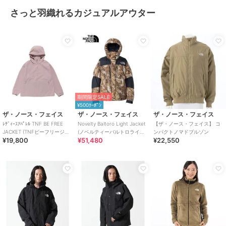
さっと羽織れるカジュアルアウター
期間限定SALE
¥500ｸｰﾎﾟﾝ
ザ・ノース・フェイス
ザ・ノース・フェイス
ザ・ノース・フェイス
ﾚﾃﾞｨｰｽｱﾊﾟﾚﾙ TNF BE FREE
Novelty Baltoro Light Jacket
【ザ・ノース・フェイス】 コ
JACKET (TNFビーフリージャ
(ノベルティーバルトロライト
ンパクトノマドブルゾン
¥19,800
¥51,480
¥22,550
ケット)
ジャケット)