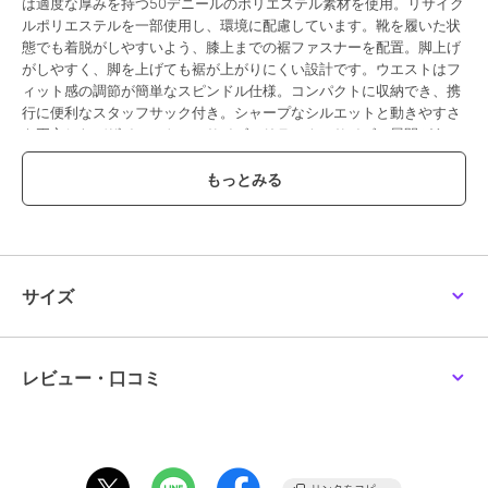
は適度な厚みを持つ50デニールのポリエステル素材を使用。リサイク
ルポリエステルを一部使用し、環境に配慮しています。靴を履いた状
態でも着脱がしやすいよう、膝上までの裾ファスナーを配置。脚上げ
がしやすく、脚を上げても裾が上がりにくい設計です。ウエストはフ
ィット感の調節が簡単なスピンドル仕様。コンパクトに収納でき、携
行に便利なスタッフサック付き。シャープなシルエットと動きやすさ
を両立したデザイン。トールサイズ、リラックスサイズの展開があ
り、体型に合わせたニーズに対応します。エントリーユーザーにも使
いやすい機能を搭載した、幅広いアウトドアシーンで活躍する1着で
す。
この商品は無料ギフトサービスの対象商品です
>>無料ギフトサービスについての詳細はこちら
サイズ
ブランド
ザ・ノース・フェイス
ショップ
ザ・ノース・フェイス
／
イーエ
レビュー・口コミ
ス
商品カテゴリ
アウター・ジャケット・コート
／
マウンテンパーカー
性別タイプ
メンズ