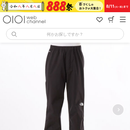
コ
ン
テ
ン
ツ
へ
何かお探しですか？
ス
キ
ッ
プ