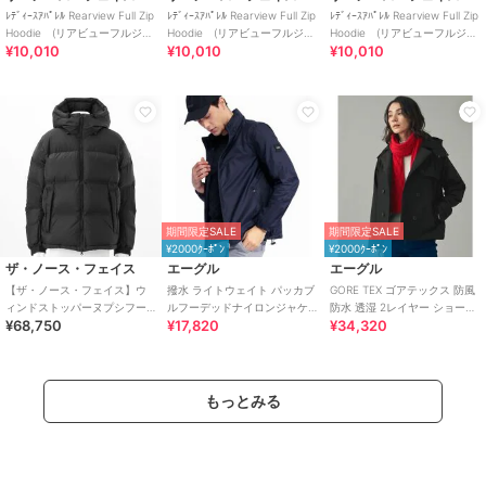
ﾚﾃﾞｨｰｽｱﾊﾟﾚﾙ Rearview Full Zip
ﾚﾃﾞｨｰｽｱﾊﾟﾚﾙ Rearview Full Zip
ﾚﾃﾞｨｰｽｱﾊﾟﾚﾙ Rearview Full Zip
Hoodie (リアビューフルジッ
Hoodie (リアビューフルジッ
Hoodie (リアビューフルジッ
¥10,010
¥10,010
¥10,010
プフーディ)
プフーディ)
プフーディ)
期間限定SALE
期間限定SALE
¥2000ｸｰﾎﾟﾝ
¥2000ｸｰﾎﾟﾝ
ザ・ノース・フェイス
エーグル
エーグル
【ザ・ノース・フェイス】ウ
撥水 ライトウェイト パッカブ
GORE TEX ゴアテックス 防風
ィンドストッパーヌプシフー
ルフーデッドナイロンジャケ
防水 透湿 2レイヤー ショート
¥68,750
¥17,820
¥34,320
ディ（メンズ）
ット / フード収納可
トレンチコート / フード脱着
もっとみる