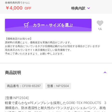
各種特典利用でさらに
￥4,000
OFF
特典内訳
カラー・サイズを選ぶ
1人
【価格改定のお知らせ】
原材料の高騰により、価格改定を実施の商品がございます。
お届けする商品についているタグが旧価格記載のものが混在する場合がございますが
現在表示されているサイト表示価格が正しい販売価格です。
予めご了承いただきますよう、お願い申し上げます。
商品説明
商品番号：CF018-65297
型番：NP12504
[型番:NP12504]
軽量で柔らかなePEメンブレンを採用したGORE-TEX PRODUCTS 3
層構造の、防水透湿性と耐久性のバランスがよいシェルパンツ。表地