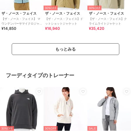
30%OFF
30%OFF
ザ・ノース・フェイス
ザ・ノース・フェイス
ザ・ノース・フェイス
【ザ・ノース・フェイス】 マ
【ザ・ノース・フェイス】ド
【ザ・ノース・フェイス】ク
ウンテンバーサマイクロジャ
ットショットジャケット
ライムライトジャケット
¥14,850
¥16,940
¥35,420
ケット
もっとみる
フーディタイプのトレーナー
30%OFF
30%OFF
SALE