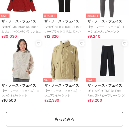
SALE
30%OFF
30%OFF
ザ・ノース・フェイス
ザ・ノース・フェイス
ザ・ノース・フェイス
ﾄﾚｯｷﾝｸﾞ Mountain Rounder
ﾄﾚｯｷﾝｸﾞ VERB LIGHT SLIM PT
【ザ・ノース・フェイス】モ
Jacket (マウンテンラウンダー
(バーブライトスリムパンツ)
ーションジョガーパンツ
¥30,030
¥12,320
¥9,240
ジャケット)
SALE
SALE
ザ・ノース・フェイス
ザ・ノース・フェイス
ザ・ノース・フェイス
【ザ・ノース・フェイス】 コ
【ザ・ノース・フェイス】ト
ﾚﾃﾞｨｰｽｱﾊﾟﾚﾙ TNF Be Free
ンパクトジャケット
レニアンジャケット
Pant (TNFビーフリーパンツ)
¥16,500
¥22,330
¥13,200
もっとみる