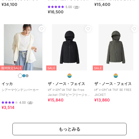
¥34,100
¥15,400
ト)
ルジップフーディ)
5.00
（
1件
）
¥16,500
期間限定SALE
SALE
SALE
イッカ
ザ・ノース・フェイス
ザ・ノース・フェイス
シアーマウンテンパーカー
ﾚﾃﾞｨｰｽｱﾊﾟﾚﾙ TNF Be Free
ﾚﾃﾞｨｰｽｱﾊﾟﾚﾙ TNF BE FREE
Jacket (TNFビーフリージャケ
JACKET
¥15,840
¥13,860
ット)
4.00
（
1件
）
¥3,514
もっとみる