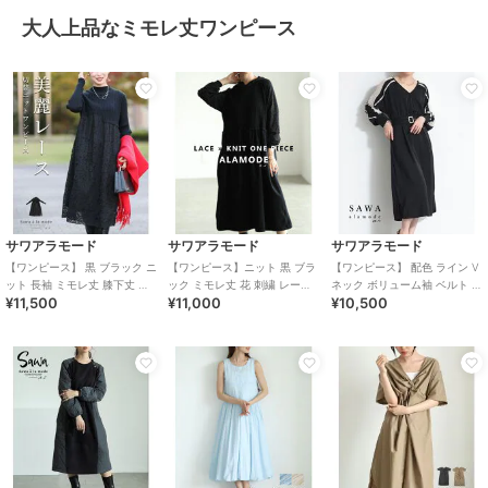
大人上品なミモレ丈ワンピース
サワアラモード
サワアラモード
サワアラモード
【ワンピース】 黒 ブラック ニ
【ワンピース】ニット 黒 ブラ
【ワンピース】 配色 ライン V
ット 長袖 ミモレ丈 膝下丈 レ
ック ミモレ丈 花 刺繍 レース
ネック ボリューム袖 ベルト カ
¥11,500
¥11,000
¥10,500
ース ハイネック 切替え 花 無
長袖 無地 フレア エレガント
シュクール 長袖 ミモレ ブラッ
地
冬服
ク