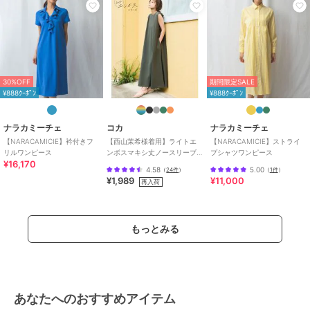
30%OFF
期間限定SALE
¥888ｸｰﾎﾟﾝ
¥888ｸｰﾎﾟﾝ
ナラカミーチェ
コカ
ナラカミーチェ
【NARACAMICIE】衿付きフ
【西山茉希様着用】ライトエ
【NARACAMICIE】ストライ
リルワンピース
ンボスマキシ丈ノースリーブ
プシャツワンピース
¥16,170
ワンピース 全4色 / シワになり
4.58
5.00
（
24件
）
（
1件
）
にくい・速乾
¥1,989
¥11,000
再入荷
もっとみる
あなたへのおすすめアイテム