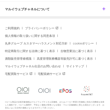
マルイウェブチャネルについて
ご利用規約
プライバシーポリシー
個人情報の取り扱いに関する同意条項
丸井グループ カスタマーハラスメント対応方針
cookieポリシー
特定商取引に関する法律に基づく表示
古物営業法に基づく表示
酒類販売管理者標識
高度管理医療機器等販売許可に基づく表示
マルイウェブチャネル出店のお問い合わせ
サイトマップ
宅配買取サービス
宅配収納サービス
※セール商品の比較対象価格はマルイウェブチャネル旧価格、またはメーカー希望小売価格に現在の消費税を加算
した価格です。※セール期間中、予告なく価格が変更となる場合・マルイ店舗価格と異なる場合がございます。お
支払いはご注文時の価格となりますのでご了承ください。