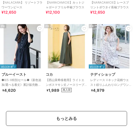
【NALACARA】 リゾートフラ
【NARACAMICIE】カットジ
【NARACAMICIE】レースプ
ワーワンピース
ャガードフリル半袖ブラウス
リントボウタイ長袖ブラウス
¥12,650
¥12,100
¥12,650
PR
PR
PR
¥500ｸｰﾎﾟﾝ
¥500ｸｰﾎﾟﾝ
ブルーイースト
コカ
テディショップ
●8/5-6特別セール●《新色追
【西山茉希様着用】ライトエ
レディース Vネック花柄ウエ
加/選べる着丈》累計販売数
ンボスマキシ丈ノースリーブ
スト絞りふんわりロングワン
70000枚突破！アソート柄ワ
ワンピース 全4色 / シワになり
ピース
4,620
1,989
4,979
再入荷
¥
¥
¥
ンピース
にくい・速乾
もっとみる