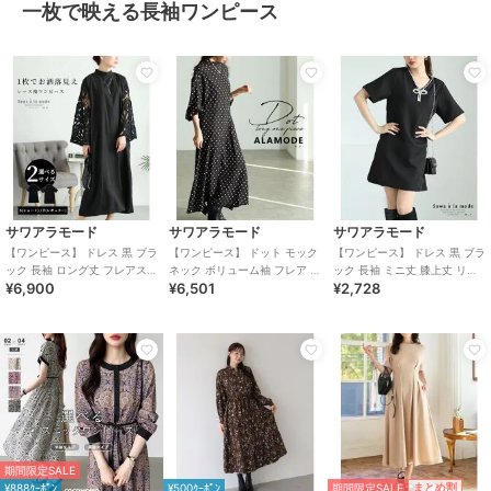
一枚で映える長袖ワンピース
サワアラモード
サワアラモード
サワアラモード
【ワンピース】 ドレス 黒 ブラ
【ワンピース】 ドット モック
【ワンピース】 ドレス 黒 ブラ
ック 長袖 ロング丈 フレアスリ
ネック ボリューム袖 フレア 長
ック 長袖 ミニ丈 膝上丈 リボ
¥6,900
¥6,501
¥2,728
ーブ レース S 低身長 冬服 上
袖 ロング バックファスナー ブ
ン ビジュー ポケット ショート
品
ラック
春
期間限定SALE
期間限定SALE
まとめ割
¥888ｸｰﾎﾟﾝ
¥500ｸｰﾎﾟﾝ