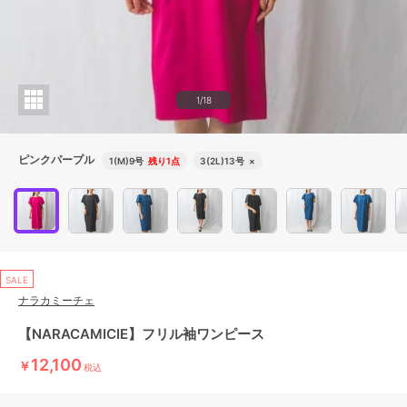
1/18
ピンクパープル
1(M)9号
残り1点
3(2L)13号
×
SALE
ナラカミーチェ
【NARACAMICIE】フリル袖ワンピース
12,100
￥
税込