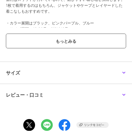
1枚で着用するのはもちろん、ジャケットやケープとレイヤードした
着こなしもおすすめです。
・カラー展開はブラック、ピンクパープル、ブルー
・サイズ展開は1(M)9号・3(2L)13号
ブランド
ナラカミーチェ
ショップ
ナラカミーチェ
商品カテゴリ
ワンピースドレス
／
ワンピース
サイズ
性別タイプ
レディース
ワンピースドレス
／
ワンピース
カラー
ブラック、ピンクパープル、ブル
レビュー・口コミ
ー
サイズ
1(M)9号,3(2L)13号
素材
ブラック/ピンクパープル/ブル
ー：ポリエステル98%、ポリウレ
タン2%