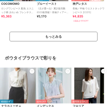
COCOMOMO
ブルーイースト
神戸レタス
ロングワンピース 配色 エスニ
《丈が選べる》累計販売数
長袖／半袖 ウエストタックワ
ック柄 きれいめ フレンチスリ
6500枚突破！長袖ティアード
ンピース [E3315]
¥5,363
¥5,170
¥4,835
ーブ 半袖 長袖 前開き フレア
ワンピース
2点以上で5%OFF
もっとみる
ボウタイブラウスで彩りを
¥888ｸｰﾎﾟﾝ
50%OFF
期間限定SALE
ナラカミーチェ
インデックス
フロリア