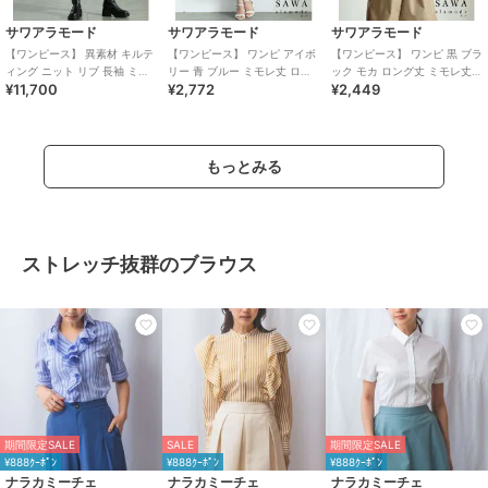
サワアラモード
サワアラモード
サワアラモード
【ワンピース】 異素材 キルテ
【ワンピース】 ワンピ アイボ
【ワンピース】 ワンピ 黒 ブラ
ィング ニット リブ 長袖 ミモ
リー 青 ブルー ミモレ丈 ロン
ック モカ ロング丈 ミモレ丈
¥11,700
¥2,772
¥2,449
レ パフスリーブ ブラック 秋
グ丈 ノースリーブ バルーン ポ
ギャザー スリット 無地 Vネッ
冬
ケット
ク
もっとみる
ストレッチ抜群のブラウス
期間限定SALE
SALE
期間限定SALE
¥888ｸｰﾎﾟﾝ
¥888ｸｰﾎﾟﾝ
¥888ｸｰﾎﾟﾝ
ナラカミーチェ
ナラカミーチェ
ナラカミーチェ