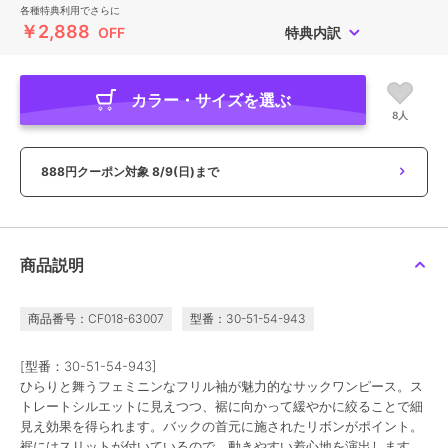
各種特典利用でさらに
￥2,888
OFF
特典内訳
カラー・サイズを選ぶ
8人
888円クーポン対象
8/9(日)まで
商品説明
商品番号：CF018-63007
型番：30-51-54-943
[型番：30-51-54-943]
ひらりと舞うフェミニンなフリル袖が魅力的なサックワンピース。ス
トレートシルエットに見えつつ、裾に向かって緩やかに絞ることで細
見え効果を得られます。バックの首元に施されたリボンがポイント。
裾にはスリットが付いているので、動きやすい着心地を演出します。