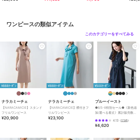
ワンピースの類似アイテム
このカテゴリーをすべてみる
¥888ｸｰﾎﾟﾝ
¥888ｸｰﾎﾟﾝ
¥500ｸｰﾎﾟﾝ
ナラカミーチェ
ナラカミーチェ
ブルーイースト
【NARACAMICIE】スタンド
【NARACAMICIE】襟付きフ
●8/5-6特別セール●《新色追
フリルワンピース
リルワンピース
加/選べる着丈》累計販売数
¥20,900
¥23,100
70000枚突破！アソート柄ワ
4.13
（
173件
）
ンピース
¥4,620