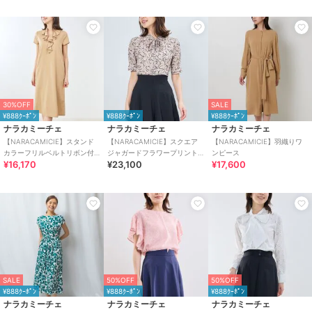
30%OFF
SALE
¥888ｸｰﾎﾟﾝ
¥888ｸｰﾎﾟﾝ
¥888ｸｰﾎﾟﾝ
ナラカミーチェ
ナラカミーチェ
ナラカミーチェ
【NARACAMICIE】スタンド
【NARACAMICIE】スクエア
【NARACAMICIE】羽織りワ
カラーフリルベルトリボン付
ジャガードフラワープリント
ンピース
¥16,170
¥23,100
¥17,600
半袖ワンピース
リボン付き半袖ブラウス
SALE
50%OFF
50%OFF
¥888ｸｰﾎﾟﾝ
¥888ｸｰﾎﾟﾝ
¥888ｸｰﾎﾟﾝ
ナラカミーチェ
ナラカミーチェ
ナラカミーチェ