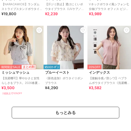
【NARACAMICIE】ランダム
【汗ジミ防止】透けにくいボ
Vネックボウタイ風シフォン七
ストライプスタンドボウタイ
ウタイブラウス《UVケア／吸
分袖ブラウス オフィス ビジネ
¥19,800
¥2,239
¥3,989
ブラウス
水速乾／洗濯機OK》
ス フォーマル セレモニー【洗
える】
期間限定SALE
まとめ割
¥500ｸｰﾎﾟﾝ
20%OFF
ミッシュマッシュ
ブルーイースト
インデックス
【洗濯機可】華やかさと女性
《新色追加》ボウタイリボン
【接触冷感／防シワ】ペプラ
らしさをプラス。2026春夏新
ブラウス
ムボウタイブラウス《洗濯機
¥3,500
¥4,290
¥3,582
作 パフ袖アソートボウタイブ
OK／ストレッチ》
ラウス
2点以上で10%OFF
もっとみる