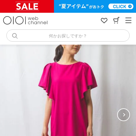
コ
ン
テ
ン
ツ
へ
何かお探しですか？
ス
キ
ッ
プ