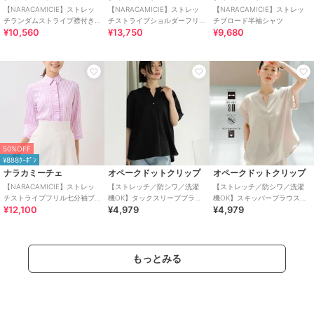
【NARACAMICIE】ストレッ
【NARACAMICIE】ストレッ
【NARACAMICIE】ストレッ
チランダムストライプ襟付き
チストライプショルダーフリ
チブロード半袖シャツ
¥10,560
¥13,750
¥9,680
フリル半袖シャツ
ル長袖ブラウス
50%OFF
¥888ｸｰﾎﾟﾝ
ナラカミーチェ
オペークドットクリップ
オペークドットクリップ
【NARACAMICIE】ストレッ
【ストレッチ／防シワ／洗濯
【ストレッチ／防シワ／洗濯
チストライプフリル七分袖ブ
機OK】タックスリーブブラウ
機OK】スキッパーブラウス
¥12,100
¥4,979
¥4,979
ラウス
ス《SS～LL／6col／セットア
《SS～LL／5col／セットアッ
ップ可》
プ可》
もっとみる