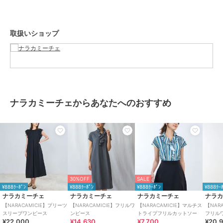
商品のお取り扱い方法
お手入れ
手洗い可
取扱いショップ
特徴
ワンピースドレス
無地
/
フリル
/
ミドル丈
/
半袖
/
LL･13号以上あり
/
洗える
/
ラ
ウンドネック
/
ミモレ・クロップ
ド・半端丈
/
パーティー・結婚
式・二次会
/
セレモニー・入学
式・卒業式
ナラカミーチェからあなたへのおすすめ
ワンピース
無地
/
フリル
/
ミドル丈
/
半袖
/
LL･13号以上あり
/
洗える
/
ラ
ウンドネック
/
ミモレ・クロップ
ド・半端丈
/
パーティー・結婚
式・二次会
/
セレモニー・入学
式・卒業式
30%OFF
SALE
¥888ｸｰﾎﾟﾝ
¥888ｸｰﾎﾟﾝ
¥888ｸｰﾎﾟﾝ
¥888ｸｰ
原産国
中国
ナラカミーチェ
ナラカミーチェ
ナラカミーチェ
ナラ
【NARACAMICIE】プリーツ
【NARACAMICIE】フリルワ
【NARACAMICIE】マルチス
【NAR
スリーブワンピース
ンピース
トライプフリルカットソー
フリル
¥22,000
¥14,630
¥7,700
¥20,