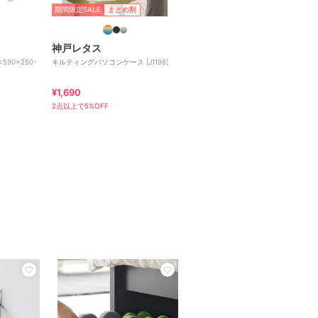
期間限定SALE
まとめ割
神戸レタス
90×250･
キルティングパソコンケース [J1198]
¥1,690
2点以上で5%OFF