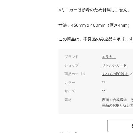
※ミニカーは参考のため付属しません。
寸法：450mm x 400mm（厚さ4mm）
この商品は、不良品のみ返品を承りま
ブランド
エラカ―
ショップ
リトルレガード
商品カテゴリ
すべてのPC雑貨
カラー
**
サイズ
**
素材
表面：合成繊維、
商品のお取り扱い