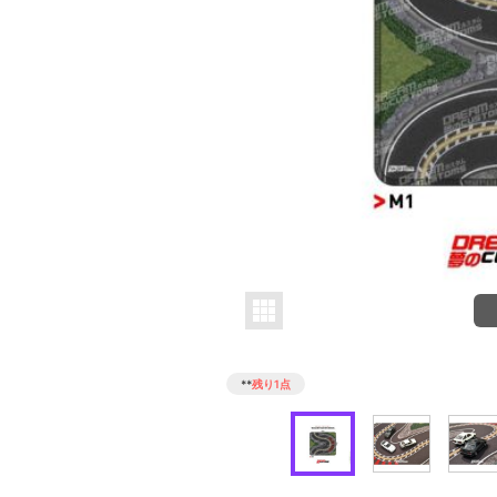
**
残り1点