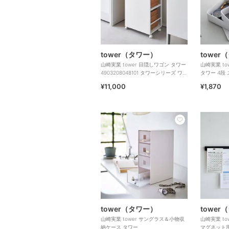
tower（タワー）
tower
山崎実業 tower 目隠しワゴン タワー
山崎実業 t
4903208048101 タワーシリーズ ワゴ
タワー 4段
ン
¥11,000
¥1,870
tower（タワー）
tower
山崎実業 tower サングラス＆小物収
山崎実業 t
納ケース タワー
マグネット