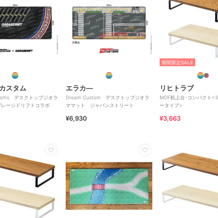
期間限定SALE
カスタム
エラカ―
リヒトラブ
ustoms デスクトップジオラ
Dream Custom デスクトップジオラ
MDF机上台･コンパクト<39
ガレージドリフトコラボ
ママット ジャパンストリート
ータイプ>
¥6,930
¥3,663