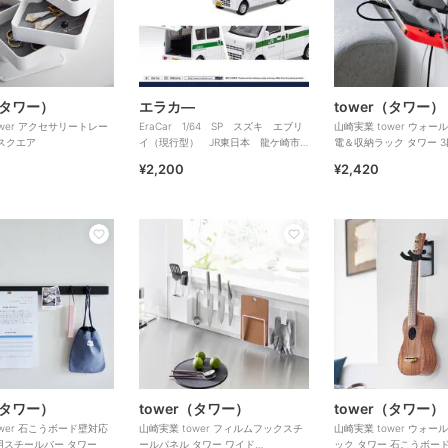
（タワー）
エラカ―
tower（タワー）
ower アクセサリートレー
EraCar 1/64 SP スズキ エブリ
山崎実業 tower ウォ
 スクエア
イ（現行型） JR東日本 龍ケ崎市
電＆収納ラック タワー 3
駅 業務用自動車
ード壁対応
¥2,200
¥2,420
（タワー）
tower（タワー）
tower（タワー）
ower 石こうボード壁対応
山崎実業 tower フィルムフックスチ
山崎実業 tower ウォ
用スチールバー タワー
ールパネル タワー ワイド
ック タワー 石こうボー