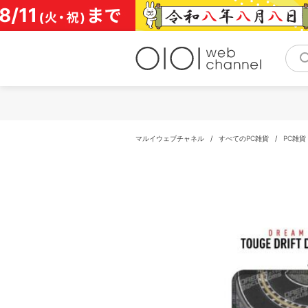
コ
ン
テ
ン
ツ
へ
ス
キ
ッ
プ
マルイウェブチャネル
/
すべてのPC雑貨
/
PC雑貨