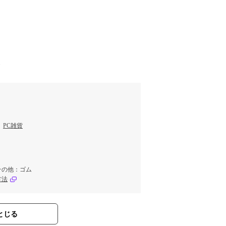
す
／
PC雑貨
その他：ゴム
方法
とじる