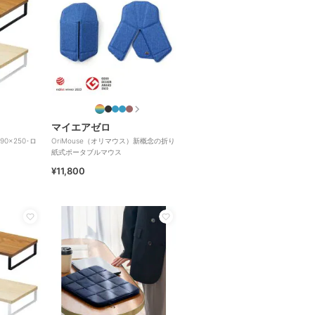
マイエアゼロ
0×250･ロ
OriMouse（オリマウス）新概念の折り
紙式ポータブルマウス
¥11,800