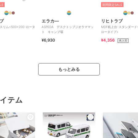
LE
期間限定SALE
ブ
エラカ―
リヒトラブ
スリム<500×200･ロータ
ASPEDA デスクトップジオラママッ
MDF机上台･スタンダード<5
ト キャンプ場
ロータイプ>
¥6,930
¥4,356
再入荷
もっとみる
イテム