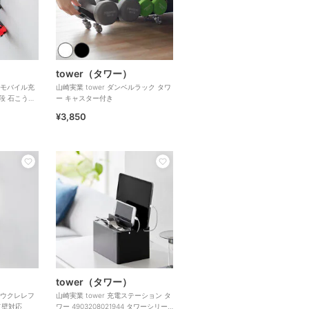
tower（タワー）
ールモバイル充
山崎実業 tower ダンベルラック タワ
段 石こうボ
ー キャスター付き
¥3,850
tower（タワー）
ールウクレレフ
山崎実業 tower 充電ステーション タ
ド壁対応
ワー 4903208021944 タワーシリー