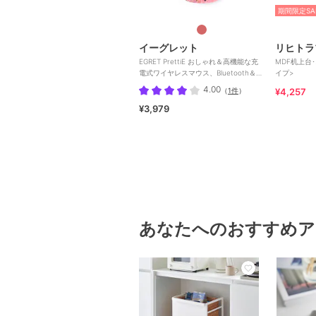
期間限定SA
イーグレット
リヒトラ
EGRET PrettiE おしゃれ＆高機能な充
MDF机上台･
電式ワイヤレスマウス、Bluetooth＆レ
イプ>
シーバー
4.00
（
1件
）
¥4,257
¥3,979
あなたへのおすすめア