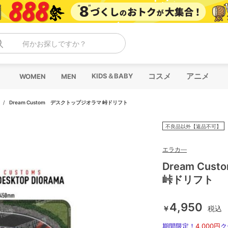
何かお探しですか？
コスメ
アニメ
KIDS＆BABY
WOMEN
MEN
/
Dream Custom デスクトップジオラマ 峠ドリフト
不良品以外【返品不可】
エラカ―
Dream Cu
峠ドリフト
4,950
￥
税込
期間限定！
4,000円
ク