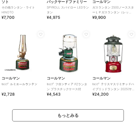
ソト
バックヤードファミリー
コールマン
その他ランタン・ライト
SPYROLL スパイロー LEDラン
ガスランタン 2500ノーススタ
HINOTO
タン
ーＬＰガスランタン（レッ
¥7,700
¥4,975
¥9,900
ド）
コールマン
コールマン
コールマン
ｷｬﾝﾌﾟ ルミエールランタン
ｷｬﾝﾌﾟ フロンティア PZランタ
ｷｬﾝﾌﾟ クリスマスリミテッドハ
ン プラスチックケース付
イブリッドランタン 2025(サ
¥2,728
¥4,543
¥24,200
ンタクロースエディション)
もっとみる