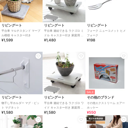
リビングート
リビングート
リビングート
平台車 マルチスタンド マーブ
平台車 連結できる ラクゴロ ミ
フォーク ニューコメット ヒメ
ル模様 キャスター付き
ドル キャスター付き 家庭用 幅
フォーク
¥1,599
¥1,480
¥198
19.1cm
SALE
リビングート
リビングート
その他のブランド
物干し竿ホルダー マグ・ピッ
平台車 連結できる ラクゴロ ワ
その他エクストリーム エアー
ト マグネット
イド キャスター付き 家庭用 幅
ホッケー
¥1,580
¥1,580
¥550
23.6cm