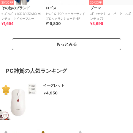
30%OFF
30%OFF
その他のブランド
ロゴス
プーマ
ｼｰｽﾞﾝｽﾎﾟｰﾂ ICE BRIZZARD ポ
ｷｬﾝﾌﾟ Q-TOP ソーラーサンド
ｽﾎﾟｰﾂｱｸｾｻﾘｰ スーパークールポ
ンチョ ネイビーブルー
ブロックサンシェード-BF
ンチョ 75
¥1,694
¥16,800
¥3,696
もっとみる
PC雑貨の人気ランキング
イーグレット
4,950
￥