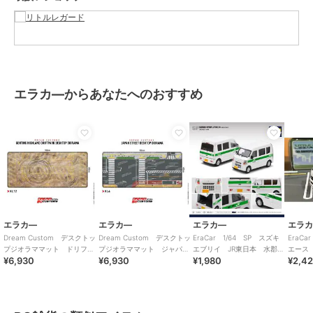
エラカ―からあなたへのおすすめ
エラカ―
エラカ―
エラカ―
エラ
Dream Custom デスクトッ
Dream Custom デスクトッ
EraCar 1/64 SP スズキ
EraC
プジオラママット ドリフト
プジオラママット ジャパン
エブリイ JR東日本 水郡線
エース
¥6,930
¥6,930
¥1,980
¥2,4
パーク
ストリート
営業所（日本限定）
15th A