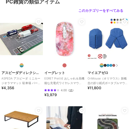
PC雑貨の類似アイテム
このカテゴリーをすべてみる
アスピーダディレクション
イーグレット
マイエアゼロ
ASPEDA アスピーダ ミニカー
EGRET PrettiE おしゃれ＆高機
OriMouse（オリマウス）新概
ジオラママット 駐車場 パーキ
能な充電式ワイヤレスマウ
念の折り紙式ポータブルマウ
¥4,356
¥11,800
ング 1/64サイズ
ス、Bluetooth＆レシーバー
ス
4.00
（
1件
）
¥3,979