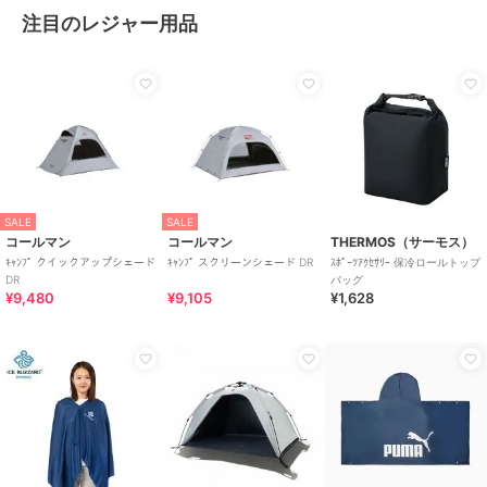
注目のレジャー用品
SALE
SALE
コールマン
コールマン
THERMOS（サーモス）
ｷｬﾝﾌﾟ クイックアップシェード
ｷｬﾝﾌﾟ スクリーンシェード DR
ｽﾎﾟｰﾂｱｸｾｻﾘｰ 保冷ロールトップ
DR
バッグ
¥9,480
¥9,105
¥1,628