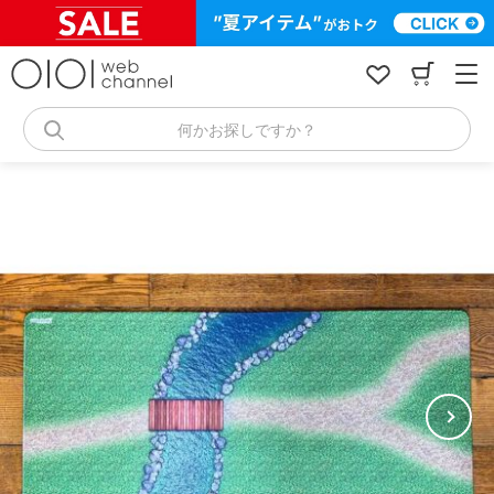
コ
ン
テ
ン
ツ
へ
何かお探しですか？
ス
キ
ッ
プ