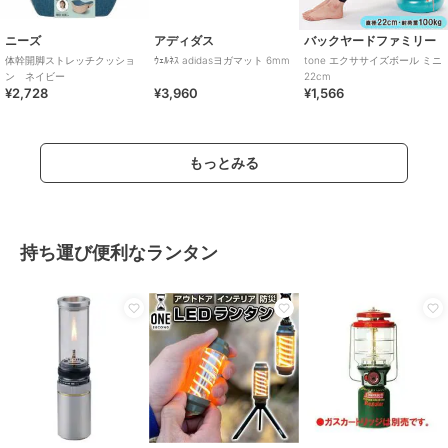
ニーズ
アディダス
バックヤードファミリー
体幹開脚ストレッチクッショ
ｳｪﾙﾈｽ adidasヨガマット 6mm
tone エクササイズボール ミニ
ン ネイビー
22cm
¥2,728
¥3,960
¥1,566
もっとみる
持ち運び便利なランタン