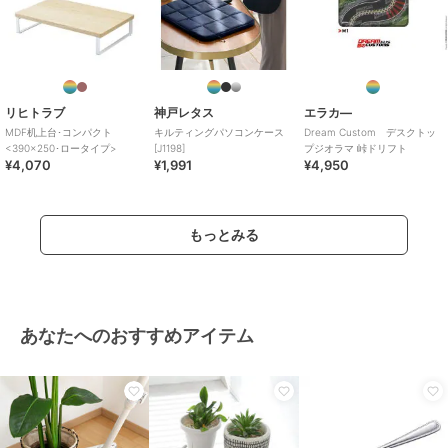
リヒトラブ
神戸レタス
エラカ―
MDF机上台･コンパクト
キルティングパソコンケース
Dream Custom デスクトッ
<390×250･ロータイプ>
[J1198]
プジオラマ 峠ドリフト
¥4,070
¥1,991
¥4,950
もっとみる
あなたへのおすすめアイテム