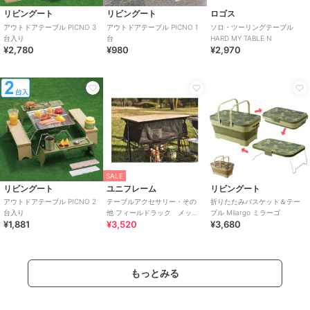
リビングート
リビングート
ロゴス
アウトドアテーブル PICNO 3
アウトドアテーブル PICNO 1
ソロ・ツーリングテーブル
台入り
台
HARD MY TABLE N
¥2,780
¥980
¥2,970
SALE
リビングート
ユニフレーム
リビングート
アウトドアテーブル PICNO 2
テーブルアクセサリー・その
折りたたみバスケット＆テー
台入り
他 フィールドラック メッシ
ブル Milargo ミラーゴ
¥1,881
¥3,520
¥3,680
ュBOX
もっとみる