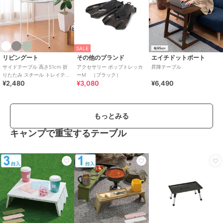
SALE
リビングート
その他のブランド
エイチドットポート
サイドテーブル 高さ51cm 折
アクセサリー ポップトレッカ
昇降テーブル
りたたみ スチール トレイテー
ーM （ブラック）
¥2,480
¥3,080
¥6,490
ブル
もっとみる
キャンプで重宝するテーブル