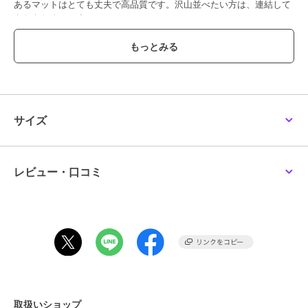
あるマットはとても丈夫で高品質です。沢山並べたい方は、連結して
もおもしろいです！
※ミニカーは参考のため付属しません。
寸法：900mm x 400mm（厚さ4mm）
重量：約 800g（パッケージ付き）
サイズ
この商品は、不良品のみ返品を承ります
ブランド
エラカ―
レビュー・口コミ
ショップ
リトルレガード
商品カテゴリ
すべてのPC雑貨
／
PC雑貨
カラー
**
サイズ
**
素材
表面：合成繊維、その他：ゴム
商品のお取り扱い方法
取扱いショップ