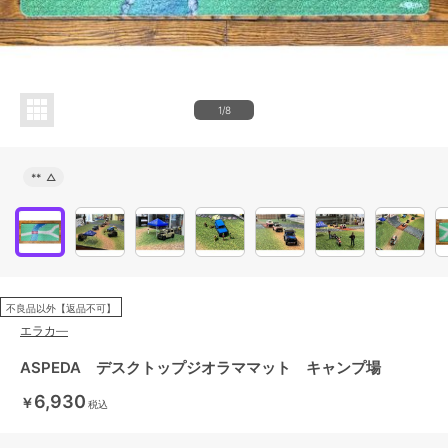
1/8
**
△
不良品以外【返品不可】
エラカ―
ASPEDA デスクトップジオラママット キャンプ場
6,930
￥
税込