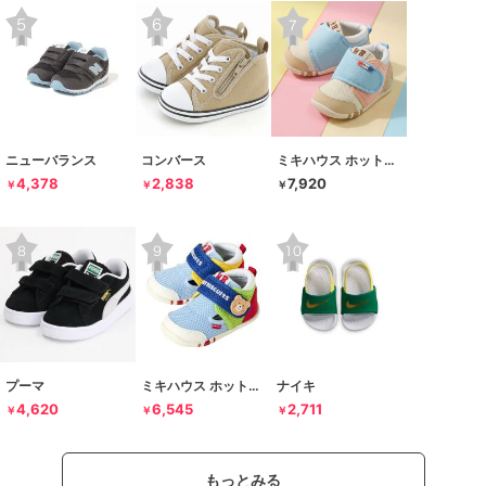
ニューバランス
コンバース
ミキハウス ホットビスケッツ
4,378
2,838
7,920
￥
￥
￥
プーマ
ミキハウス ホットビスケッツ
ナイキ
4,620
6,545
2,711
￥
￥
￥
もっとみる