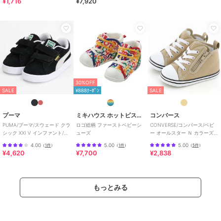
¥1,716
¥7,920
お子さまのための良いものづくりを大切にしています。
男の子も女の子も子どもらしく、おしゃれに可愛く着られるアイテム
がいっぱい。
赤ちゃんからキッズまでの子ども服・ベビー服・ベビー用品等を幅広
くご用意しています。
春夏秋冬の季節に合わせた、ご出産祝いやプレゼント、ギフトもおす
すめです。
30%OFF
この商品は無料ギフトサービスの対象商品です
SALE
¥888ｸｰﾎﾟﾝ
SALE
>>無料ギフトサービスについての詳細はこちら
プーマ
ミキハウス ホットビスケッツ
コンバース
ブランド
ミキハウス ホットビスケッツ
PUMA/プーマ/スウェード クラ
ロゴ総柄 ファーストベビーシ
CONVERSE/コンバース/ベビ
ショップ
ミキハウス ホットビスケッツ
シック XXI V インファント/ベ
ューズ
ー オールスター Ｎ カラーズ
ビー
Ｚ
4.00
5.00
5.00
（
1件
）
（
1件
）
（
5件
）
商品カテゴリ
ベビーシューズ
／
ファーストシ
¥4,620
¥7,700
¥2,838
ューズ
性別タイプ
ガールズ
ベビーシューズ
／
ファーストシ
もっとみる
ューズ
ボーイズ
ベビーシューズ
／
ファーストシ