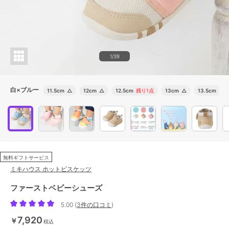
1/39
白×ブルー
11.5cm
△
12cm
△
12.5cm
残り1点
13cm
△
13.5cm
残り
無料ギフトサービス
ミキハウス ホットビスケッツ
ファーストベビーシューズ
5.00
(
3件の口コミ
)
7,920
￥
税込