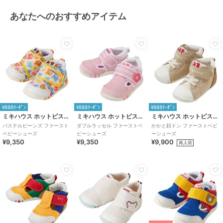
ューズ
あなたへのおすすめアイテム
カラー
白×ブルー、ピンク、マルチカラ
ー、キャメル
サイズ
5サイズ展開
素材
ピンク/マルチカラー/白×ブルー/キ
ャメル：（皮革部分） 合成皮革、
（底材の種類） 合成底
商品のお取り扱い方法
原産国
中国
¥888ｸｰﾎﾟﾝ
¥888ｸｰﾎﾟﾝ
¥888ｸｰﾎﾟﾝ
ミキハウス ホットビスケッツ
ミキハウス ホットビスケッツ
ミキハウス ホットビスケッツ
パステルビーンズ ファースト
ダブルラッセル ファーストベ
かかと顔ドン ファーストベビ
ベビーシューズ
ビーシューズ
ーシューズ
¥9,350
¥9,350
¥9,900
再入荷