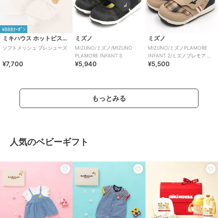
¥888ｸｰﾎﾟﾝ
ミキハウス ホットビスケッツ
ミズノ
ミズノ
ソフトメッシュ プレシューズ
MIZUNO/ミズノ/MIZUNO
MIZUNO/ミズノPLAMORE
PLAMORE INFANT S
INFANT 2/ミズノプレモア イ
¥7,700
¥5,940
¥5,500
ンファント2
もっとみる
人気のベビーギフト