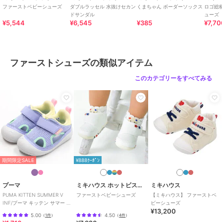
・2Ｅラスト設計
ファーストベビーシューズ
ダブルラッセル 水抜けセカン
くまちゃん ボーダーソックス
ロゴ総
・お名前が書けるネームタグ付き
ドサンダル
ューズ
¥5,544
¥6,545
¥385
¥7,7
・靴箱付き(ご奉仕品につきましては付属していない場合がございま
す。)
・同型の定番色：70-9320-490もございます
ファーストシューズの類似アイテム
〈ママスタッフのレビュー〉
・履き口が大きく開くので履かせやすく、子どもが自分で履くときに
このカテゴリーをすべてみる
も履きやすそう。
・カップインソールのおかげで、お手入れの際乾かしやすい！
靴のサイズが小さくなっていないか心配な時にカップインソールの
上に立たせることで、
今どこまで指がきているかわかるので、サイズアップの目安にでき
て便利◎
・足幅が広めのわが子も履きやすいようで、ご機嫌に歩いてくれます
♪
期間限定SALE
¥888ｸｰﾎﾟﾝ
《HOT BISCUITS ーホットビスケッツー》
ミキハウスホットビスケッツは、”Good Quality”がキーワードのブラ
プーマ
ミキハウス ホットビスケッツ
ミキハウス
ンド。
PUMA KITTEN SUMMER V
ファーストベビーシューズ
【ミキハウス】 ファーストベ
INF/プーマ キッテン サマー V
ビーシューズ
子どもたちには毎日ごきげんに、楽しく健やかに 過ごしてほしいか
¥13,200
インファント
ら、
5.00
4.50
（
1件
）
（
4件
）