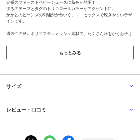
定番のファーストベビーシューズに新色が登場！
後ろのテープとタグのトリコロールカラーがアクセントに。
かかとのビーンズの刺繍がかわいく、ユニセックスで履きやすいデザ
インです。
通気性の良いポリエステルメッシュ素材で、たくさん汗をかくお子さ
まにぴったり。
ご出産祝いやギフト、通園用としてもおすすめ◎
走る、跳ぶなど動きがさらに活発になったら
→セカンドシューズ：70-9325-143
【ミキハウス ファーストシューズ】
サイズ
ファーストシューズは、まだまだ不安定で転びやすい赤ちゃんの歩行
をしっかりサポートします。
肌あたりのよい素材と設計でやさしく足を包みながら、足指を使った
自然で正しい歩き方を促すシューズです。
レビュー・口コミ
■ゆとりと丸みのあるつま先
着地するたびに広がる赤ちゃんの足の指。
この指の動きを妨げることなく指を使って地面をつかむように歩ける
ようにしています。