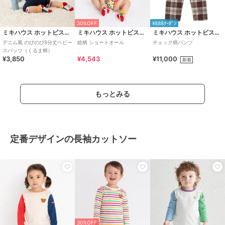
30%OFF
¥888ｸｰﾎﾟﾝ
ミキハウス ホットビスケッツ
ミキハウス ホットビスケッツ
ミキハウス ホットビスケッツ
デニム風 のびのび8分丈ベビー
総柄 ショートオール
チェック柄パンツ
スパッツ（くるま柄）
¥3,850
¥4,543
¥11,000
新着
もっとみる
定番デザインの長袖カットソー
30%OFF