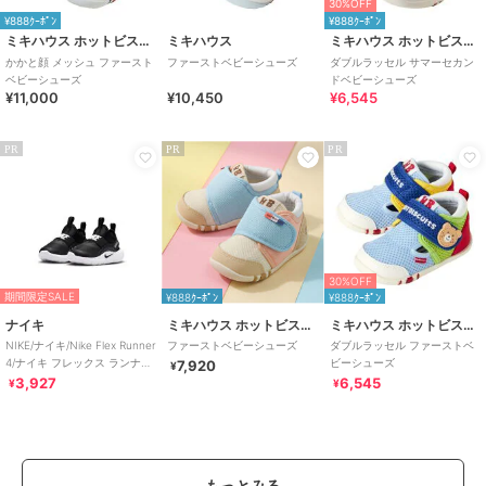
30%OFF
¥888ｸｰﾎﾟﾝ
¥888ｸｰﾎﾟﾝ
ミキハウス ホットビスケッツ
ミキハウス
ミキハウス ホットビスケッツ
かかと顔 メッシュ ファースト
ファーストベビーシューズ
ダブルラッセル サマーセカン
ベビーシューズ
ドベビーシューズ
¥11,000
¥10,450
¥6,545
PR
PR
PR
30%OFF
期間限定SALE
¥888ｸｰﾎﾟﾝ
¥888ｸｰﾎﾟﾝ
ナイキ
ミキハウス ホットビスケッツ
ミキハウス ホットビスケッツ
NIKE/ナイキ/Nike Flex Runner
ファーストベビーシューズ
ダブルラッセル ファーストベ
4/ナイキ フレックス ランナー
ビーシューズ
7,920
¥
4
3,927
6,545
¥
¥
もっとみる