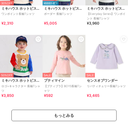
30%OFF
¥888ｸｰﾎﾟﾝ
ミキハウス ホットビスケッツ
ミキハウス ホットビスケッツ
ミキハウス ホットビスケッツ
ワンポイント長袖Tシャツ
ボーダー 長袖Tシャツ
【Everyday Series】ワンポイ
ント 長袖Tシャツ
¥2,310
¥5,005
¥3,960
50%OFF
SALE
SALE
ミキハウス ホットビスケッツ
プティマイン
センスオブワンダー
ロゴ×キャラクター 長袖Tシャ
【プティプラ】BOYS長袖Tシ
リバティチェリー長袖Tシャツ
ツ
ャツ
¥3,850
¥592
¥3,465
もっとみる