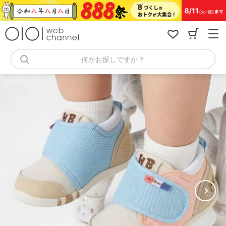
コ
ン
テ
ン
ツ
へ
何かお探しですか？
ス
キ
ッ
プ