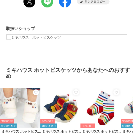
■しっかりしたカウンター（シューズのかかと部分）
大きく固めのカウンターで傾きやすい赤ちゃんの足をまっすぐ支え、
シューズとの一体感を高めて歩行を安定させます。
取扱いショップ
■フレックスソール
赤ちゃんの足が曲がる位置で曲がる柔軟なソールは、
スムーズな歩行を助け、土踏まずの形成を促します。
■つま先のそり返し
つま先が少しあがっているので、歩き始めの赤ちゃんがつまずきにく
ミキハウス ホットビスケッツからあなたへのおすす
くなっています。
め
■甲は面ファスナー
大きくベルトが開き、履かせやすくなっています。
面ファスナーで調節できるので、甲高の赤ちゃんの足にもフィットし
ます。
■カップインソール
取り外し可能なカップインソールでお手入れも簡単。
30%OFF
30%OFF
30%OF
¥888ｸｰﾎﾟﾝ
¥888ｸｰﾎﾟﾝ
30%OFF
¥888ｸｰ
【仕様】
ミキハウス ホットビスケッツ
ミキハウス ホットビスケッツ
ミキハウス ホットビスケッツ