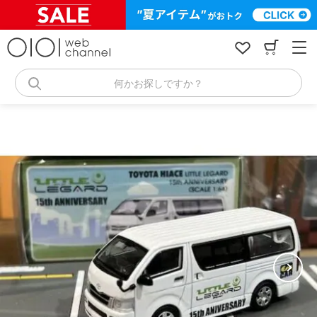
コ
ン
テ
ン
ツ
へ
何かお探しですか？
ス
キ
ッ
プ