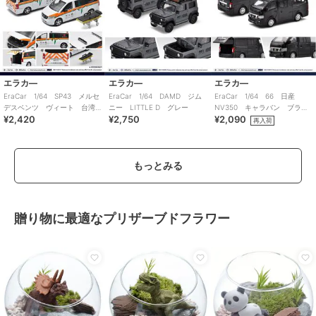
エラカ―
エラカ―
エラカ―
EraCar 1/64 SP43 メルセ
EraCar 1/64 DAMD ジム
EraCar 1/64 66 日産
デスベンツ ヴィート 台湾
ニー LITTLE D グレー
NV350 キャラバン ブラッ
¥2,420
¥2,750
¥2,090
救急 阿仙號 ストレッチャ
ク
再入荷
ー付
もっとみる
贈り物に最適なプリザーブドフラワー