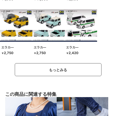
エラカ―
エラカ―
エラカ―
2,750
2,750
2,420
￥
￥
￥
もっとみる
この商品に関連する特集