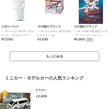
エボシールド
その他のブランド
その他のブランド
ﾍﾞｰｽﾎﾞｰﾙ EVO PROSRZ ダブル
ﾍﾞｰｽﾎﾞｰﾙ LifeNext 泥汚れ洗剤
ﾍﾞｰｽﾎﾞｰﾙ BBM 埼玉西武ライオ
ストラップエルボーガード
レギュラー 3kg
ンズ ベースボールカード
¥11,000
¥3,630
¥9,900
JPNSMU ホワイト
2024 BOX(18パック入り)
新着
もっとみる
ミニカー・モデルカーの人気ランキング
エラカ―
2,420
￥