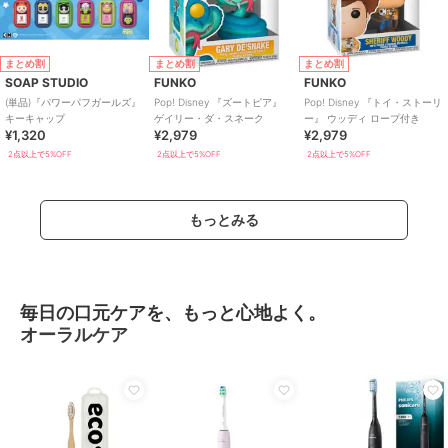
まとめ割
まとめ割
まとめ割
SOAP STUDIO
FUNKO
FUNKO
(単品)『パワーパフガールズ』
Pop! Disney 『ズートピア』
Pop! Disney 『トイ・ストーリ
キーキャップ
ゲイリー・ダ・スネーク
ー』 ウッディ ロープ付き
¥1,320
¥2,979
¥2,979
2点以上で5%OFF
2点以上で5%OFF
2点以上で5%OFF
もっとみる
毎日の口元ケアを、もっと心地よく。
オーラルケア