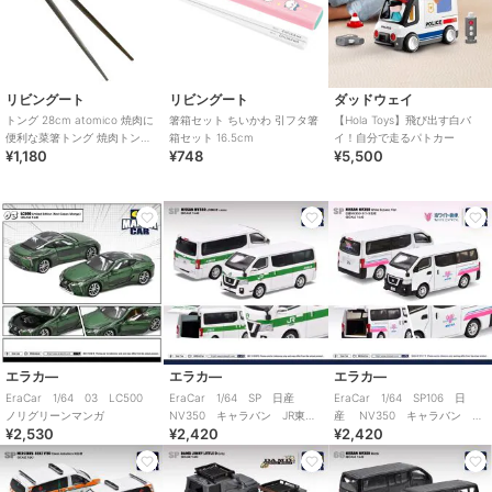
リビングート
リビングート
ダッドウェイ
トング 28cm atomico 焼肉に
箸箱セット ちいかわ 引フタ箸
【Hola Toys】飛び出す白バ
便利な菜箸トング 焼肉トング
箱セット 16.5cm
イ！自分で走るパトカー
¥1,180
¥748
¥5,500
日本製
エラカ―
エラカ―
エラカ―
EraCar 1/64 03 LC500
EraCar 1/64 SP 日産
EraCar 1/64 SP106 日
ノリグリーンマンガ
NV350 キャラバン JR東日
産 NV350 キャラバン ホ
¥2,530
¥2,420
¥2,420
本 土浦運輸区 業務用自動
ワイト急便 ホワイト
車