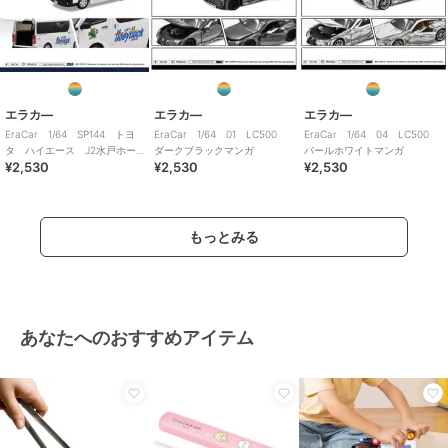
エラカ―
エラカ―
エラカ―
EraCar 1/64 SP144 トヨ
EraCar 1/64 01 LC500
EraCar 1/64 04 LC500
タ ハイエース J2水戸ホー
ダークブラックマンガ
パールホワイトマンガ
¥2,530
¥2,530
¥2,530
リーホック
もっとみる
あなたへのおすすめアイテム