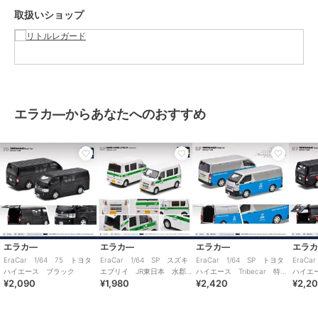
取扱いショップ
エラカ―からあなたへのおすすめ
エラカ―
エラカ―
エラカ―
エラ
EraCar 1/64 75 トヨタ
EraCar 1/64 SP スズキ
EraCar 1/64 SP トヨタ
EraC
ハイエース ブラック
エブリイ JR東日本 水郡線
ハイエース Tribecar 特注
ハイエ
¥2,090
¥1,980
¥2,420
¥2,2
営業所（日本限定）
品
カンパ