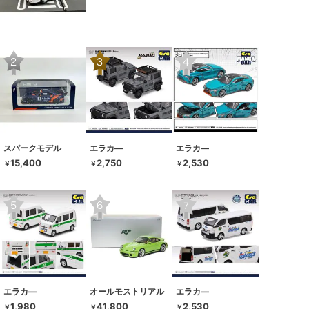
スパークモデル
エラカ―
エラカ―
15,400
2,750
2,530
￥
￥
￥
エラカ―
オールモストリアル
エラカ―
1,980
41,800
2,530
￥
￥
￥