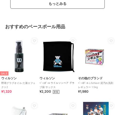
もっとみる
おすすめのベースボール用品
SALE
ウィルソン
ウィルソン
その他のブランド
野球グラブオイル だ液エフェ
ﾍﾞｰｽﾎﾞｰﾙ ウイルソンベア グラ
ﾍﾞｰｽﾎﾞｰﾙ LifeNext 泥汚れ洗剤
クト2
ブ袋 サックス
レギュラー 1.5kg
¥1,320
¥2,200
¥1,980
新着