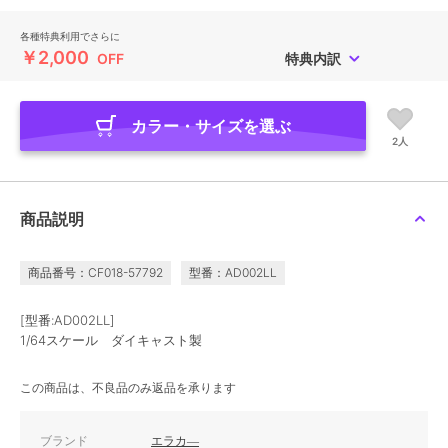
各種特典利用でさらに
￥2,000
OFF
特典内訳
カラー・サイズを選ぶ
2人
商品説明
商品番号：CF018-57792
型番：AD002LL
[型番:AD002LL]
1/64スケール ダイキャスト製
この商品は、不良品のみ返品を承ります
ブランド
エラカ―