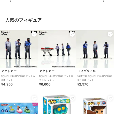
人気のフィギュア
アクトカー
アクトカー
フィグリアル
figreal 1/43 救急隊員セットA
figreal 1/43 救急隊員セットC
箱庭技研 figreal 1/64 救急隊員
3体セット
ストレッチャー
001 3体セット
¥4,950
¥6,600
¥2,970