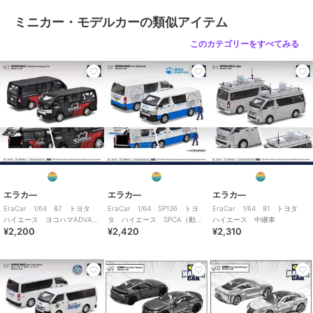
ミニカー・モデルカーの類似アイテム
このカテゴリーをすべてみる
エラカ―
エラカ―
エラカ―
EraCar 1/64 87 トヨタ
EraCar 1/64 SP136 トヨ
EraCar 1/64 81 トヨタ
ハイエース ヨコハマADVAN
タ ハイエース SPCA（動物
ハイエース 中継車
¥2,200
¥2,420
¥2,310
カンパニーカー
虐待防止協会）レスキューバ
ン