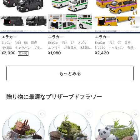
エラカ―
エラカ―
エラカ―
EraCar 1/64 66 日産
EraCar 1/64 SP スズキ
EraCar 1/64 04 日産
NV350 キャラバン ブラッ
エブリイ JR東日本 水郡線
NV350 キャラバン 香港ミ
¥2,090
¥1,980
¥2,420
ク
営業所（日本限定）
ニスクールバス
再入荷
もっとみる
贈り物に最適なプリザーブドフラワー