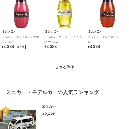
ミルボン
ミルボン
ミルボン
ミルボン グレイスオンエマ
ミルボン エルジューダ リン
ミルボン グレイスオンセラ
ルジョン
バーセラム
ム
¥3,388
¥3,388
¥3,388
再入荷
もっとみる
ミニカー・モデルカーの人気ランキング
エラカ―
2,420
￥