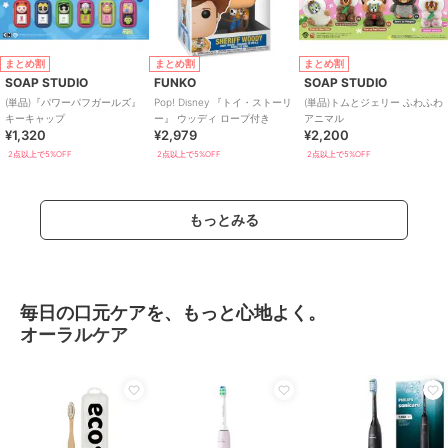
まとめ割
まとめ割
まとめ割
SOAP STUDIO
FUNKO
SOAP STUDIO
(単品)『パワーパフガールズ』
Pop! Disney 『トイ・ストーリ
(単品)トムとジェリー ふわふわ
キーキャップ
ー』 ウッディ ロープ付き
アニマル
¥1,320
¥2,979
¥2,200
2点以上で5%OFF
2点以上で5%OFF
2点以上で5%OFF
もっとみる
毎日の口元ケアを、もっと心地よく。
オーラルケア