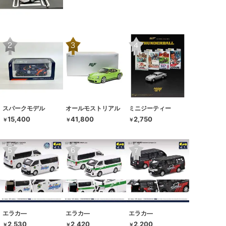
スパークモデル
オールモストリアル
ミニジーティー
15,400
41,800
2,750
￥
￥
￥
エラカ―
エラカ―
エラカ―
2,530
2,420
2,200
￥
￥
￥