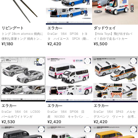
リビングート
エラカ―
ダッドウェイ
トング 28cm atomico 焼肉に
EraCar 1/64 SP136 トヨ
【Hola Toys】飛び出す白バ
便利な菜箸トング 焼肉トング
タ ハイエース SPCA（動物
イ！自分で走るパトカー
¥1,180
¥2,420
¥5,500
日本製
虐待防止協会）レスキューバ
ン
エラカ―
エラカ―
エラカ―
EraCar 1/64 04 LC500
EraCar 1/64 SP106 日
EraCar 1/64 SP43 メルセ
パールホワイトマンガ
産 NV350 キャラバン ホ
デスベンツ ヴィート 台湾
¥2,530
¥2,420
¥2,420
ワイト急便 ホワイト
救急 阿仙號 ストレッチャ
ー付