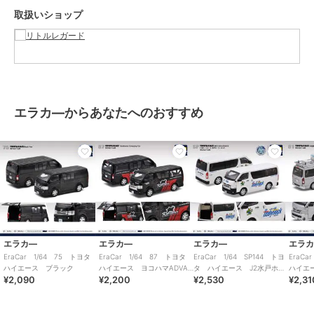
取扱いショップ
エラカ―からあなたへのおすすめ
エラカ―
エラカ―
エラカ―
エラ
EraCar 1/64 75 トヨタ
EraCar 1/64 87 トヨタ
EraCar 1/64 SP144 トヨ
EraC
ハイエース ブラック
ハイエース ヨコハマADVAN
タ ハイエース J2水戸ホー
ハイエ
¥2,090
¥2,200
¥2,530
¥2,31
カンパニーカー
リーホック