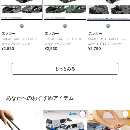
エラカ―
エラカ―
エラカ―
EraCar 1/64 01 LC500
EraCar 1/64 03 LC500
EraCar 1/64 DAMD ジム
ダークブラックマンガ
ノリグリーンマンガ
ニー LITTLE D グレー
¥2,530
¥2,530
¥2,750
もっとみる
あなたへのおすすめアイテム