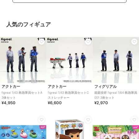
人気のフィギュア
アクトカー
アクトカー
フィグリアル
figreal 1/43 救急隊員セットA
figreal 1/43 救急隊員セットC
箱庭技研 figreal 1/64 救急隊員
3体セット
ストレッチャー
001 3体セット
¥4,950
¥6,600
¥2,970