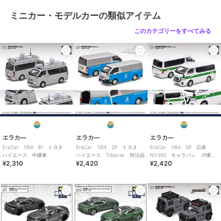
ミニカー・モデルカーの類似アイテム
このカテゴリーをすべてみる
エラカ―
エラカ―
エラカ―
EraCar 1/64 81 トヨタ
EraCar 1/64 SP トヨタ
EraCar 1/64 SP 日産
ハイエース 中継車
ハイエース Tribecar 特注品
NV350 キャラバン JR東日
¥2,310
¥2,420
¥2,420
本 土浦運輸区 業務用自動
車