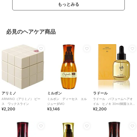
もっとみる
必見のヘアケア商品
アリミノ
ミルボン
ラドール
ARIMINO（アリミノ） ピー
ミルボン ディーセス エル
ラドール パフュームヘアオ
ス ワックスライン
ジューダMO
イル ヒノキ 30ml(韓国コス
¥2,200
¥3,146
¥2,200
メ)