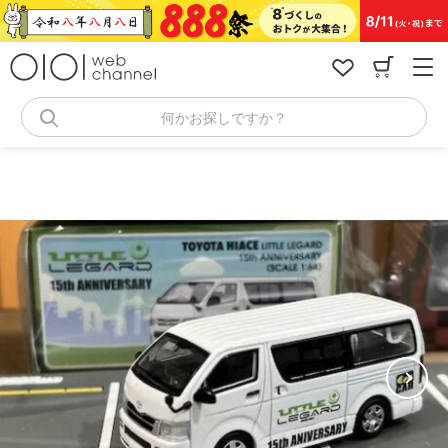
コ
ン
テ
ン
ツ
へ
何かお探しですか？
ス
キ
ッ
プ