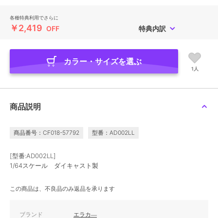
各種特典利用でさらに
￥2,419
OFF
特典内訳
カラー・サイズを選ぶ
1人
商品説明
商品番号：CF018-57792
型番：AD002LL
[型番:AD002LL]
1/64スケール ダイキャスト製
この商品は、不良品のみ返品を承ります
ブランド
エラカ―