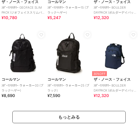
ザ・ノース・フェイス
コールマン
ザ・ノース・フェイス
ｽﾎﾟｰﾂｱｸｾｻﾘｰ GEOFACE SLIM
ｽﾎﾟｰﾂｱｸｾｻﾘｰ ウォーカー15 (ブ
ｽﾎﾟｰﾂｱｸｾｻﾘｰ BOULDER
PACK (ジオフェイススリムパ
ラックヘザー)
DAYPACK (ボルダーデイパッ
¥10,780
¥5,247
¥12,320
ック)
ク)
30%OFF
コールマン
コールマン
ザ・ノース・フェイス
ｽﾎﾟｰﾂｱｸｾｻﾘｰ ウォーカー33 (ブ
ｽﾎﾟｰﾂｱｸｾｻﾘｰ ウォーカー25 (ブ
ｽﾎﾟｰﾂｱｸｾｻﾘｰ BOULDER
ラックヘザー)
ラック)
DAYPACK (ボルダーデイパッ
¥8,690
¥7,590
¥12,320
ク)
もっとみる