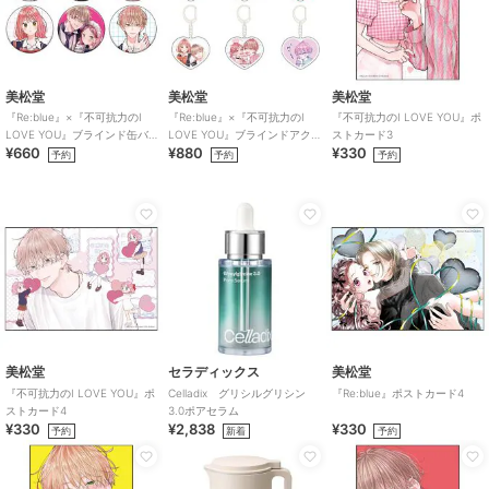
美松堂
美松堂
美松堂
『Re:blue』×『不可抗力のI
『Re:blue』×『不可抗力のI
『不可抗力のI LOVE YOU』ポ
LOVE YOU』ブラインド缶バ
LOVE YOU』ブラインドアク
ストカード3
¥660
¥880
¥330
ッジ（全6種）
リルキーホルダー（全6種）
予約
予約
予約
美松堂
セラディックス
美松堂
『不可抗力のI LOVE YOU』ポ
Celladix グリシルグリシン
『Re:blue』ポストカード4
ストカード4
3.0ポアセラム
¥330
¥2,838
¥330
予約
新着
予約