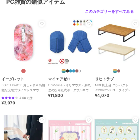
PC雑貨の類似アイテム
このカテゴリーをすべてみる
イーグレット
マイエアゼロ
リヒトラブ
EGRET PrettiE おしゃれ＆高機
OriMouse（オリマウス）新概
MDF机上台･コンパクト
能な充電式ワイヤレスマウ
念の折り紙式ポータブルマウ
<390×250･ロータイプ>
¥11,800
¥4,070
ス、Bluetooth＆レシーバー
ス
4.00
（
1件
）
¥3,979