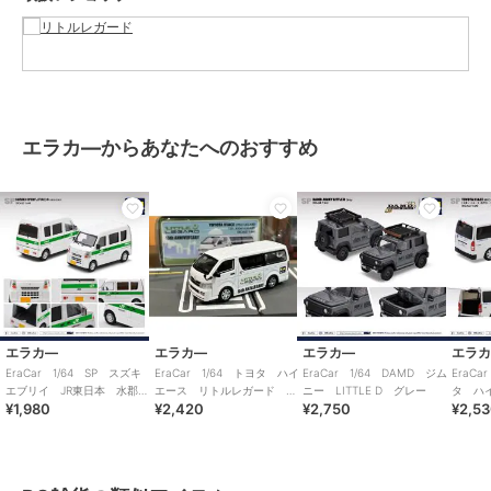
エラカ―からあなたへのおすすめ
エラカ―
エラカ―
エラカ―
エラ
EraCar 1/64 SP スズキ
EraCar 1/64 トヨタ ハイ
EraCar 1/64 DAMD ジム
EraCa
エブリイ JR東日本 水郡線
エース リトルレガード
ニー LITTLE D グレー
タ ハ
¥1,980
¥2,420
¥2,750
¥2,5
営業所（日本限定）
15th ANNIVERSARY
リーホ