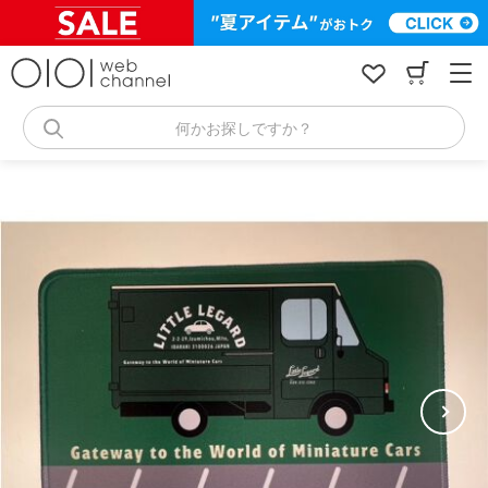
コ
ン
テ
ン
ツ
へ
何かお探しですか？
ス
キ
ッ
プ