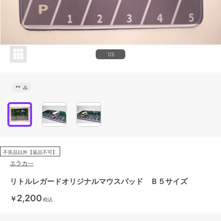
1/3
**
△
不良品以外【返品不可】
エラカ―
リトルレガードオリジナルマウスパッド Ｂ５サイズ
2,200
￥
税込