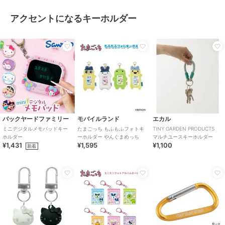
アクセントになるキーホルダー
バックヤードファミリー
モバイルランド
エカル
ミニデジタルメモパッドキー
たまごっち もふもふフォトキ
TINY GARDEN PRODUCTS
ホルダー
ーホルダー やんぐまめっち
マルチユースキーホルダー
¥1,431
¥1,595
¥1,100
新着