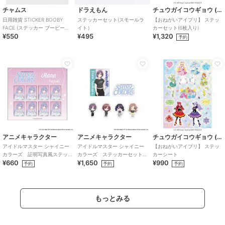
チャムス
ドラえもん
チュウガイコウギョウ (Chugai Mining)
日用雑貨 STICKER BOOBY
ステッカーセット(スモールラ
【おねがいアイプリ】 ステッ
FACE (ステッカー ブービーフ
イト）
カーセット(6枚入り)
¥550
¥495
¥1,320
ェイス)
予約
アニメキャラクター
アニメキャラクター
チュウガイコウギョウ (Chugai Mining)
アイドルマスター シャイニー
アイドルマスター シャイニー
【おねがいアイプリ】 ステッ
カラーズ 証明写真風ステッ
カラーズ ステッカーセット
カーシート
¥660
¥1,650
¥990
カー (鈴木羽那)
(283プロ ノクチル)
予約
予約
予約
もっとみる