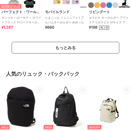
期間限定SALE
パーフェクト・ワールド・トーキョー
モバイルランド
リビングート
サンリオ ハローキティ ホワイ
たまごっち ミニミニフォトア
カラビナ キーホルダー アウト
トブラック PVCペアキーホル
ルバムキーホルダー めめっち
ドア Dカラビナ Mサイズ アル
¥1,287
¥660
¥198
ダー Sanrio
ミアクセサリー
再入荷
もっとみる
人気のリュック・バックパック
SALE
SALE
30%OFF