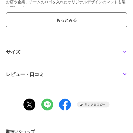
お店や企業、チームのロゴを入れたオリジナルデザインのマットも製
作可能です。
ぜひお問い合せください。
この商品は、不良品のみ返品を承ります
ブランド
エラカ―
サイズ
ショップ
リトルレガード
商品カテゴリ
すべてのPC雑貨
／
PC雑貨
カラー
**
レビュー・口コミ
サイズ
**
素材
表面：合成繊維、その他：ゴム
商品のお取り扱い方法
取扱いショップ