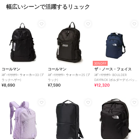
幅広いシーンで活躍するリュック
30%OFF
コールマン
コールマン
ザ・ノース・フェイス
ｽﾎﾟｰﾂｱｸｾｻﾘｰ ウォーカー33 (ブ
ｽﾎﾟｰﾂｱｸｾｻﾘｰ ウォーカー25 (ブ
ｽﾎﾟｰﾂｱｸｾｻﾘｰ BOULDER
ラックヘザー)
ラック)
DAYPACK (ボルダーデイパッ
¥8,690
¥7,590
¥12,320
ク)