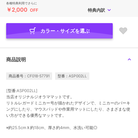
各種特典利用でさらに
￥2,000
OFF
特典内訳
カラー・サイズを選ぶ
商品説明
商品番号：CF018-57791
型番：ASP002LL
[型番:ASP002LL]
当店オリジナルジオラママットです。
リトルレガードミニカー号が描かれたデザインで、ミニカーのパーキ
ングにしたり、マウスパッドや作業用マットにしたり、さまざまな使
い方ができる優秀なマットです。
※約25.5cmＸ約18cm、厚さ約4mm、水洗い可能◎