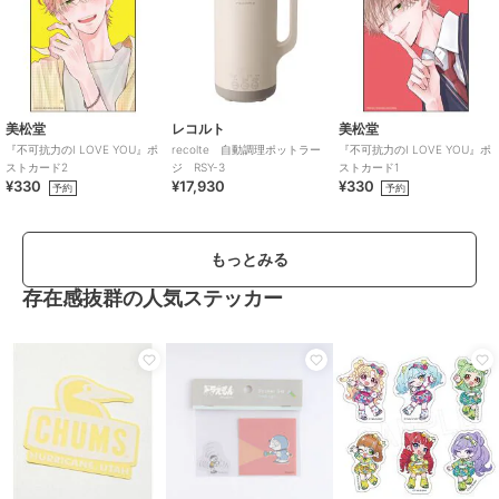
美松堂
レコルト
美松堂
『不可抗力のI LOVE YOU』ポ
recolte 自動調理ポットラー
『不可抗力のI LOVE YOU』ポ
ストカード2
ジ RSY-3
ストカード1
¥330
¥17,930
¥330
予約
予約
もっとみる
存在感抜群の人気ステッカー