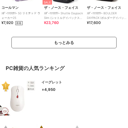
SALE
コールマン
ザ・ノース・フェイス
ザ・ノース・フェイス
ｽﾎﾟｰﾂｱｸｾｻﾘｰ 50 リミテッド ウ
ｽﾎﾟｰﾂｱｸｾｻﾘｰ Shuttle Daypack
ｽﾎﾟｰﾂｱｸｾｻﾘｰ BOULDER
ォーカー25
Slim (シャトルデイパックスリ
DAYPACK (ボルダーデイパッ
¥7,920
¥23,760
¥17,600
ム)
ク)
新着
もっとみる
PC雑貨の人気ランキング
イーグレット
4,950
￥