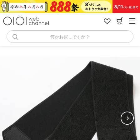
コ
ン
テ
ン
ツ
へ
何かお探しですか？
ス
キ
ッ
プ