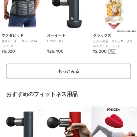
マクダビッド
オーイート
クラックス
腰サポーター UNIVERSAL
O'Yeet NEX
ヒカルの碁 ジオラマアクリ
BACK M
ルスタンド レッド
¥6,820
¥26,400
¥2,200
予約
もっとみる
おすすめのフィットネス用品