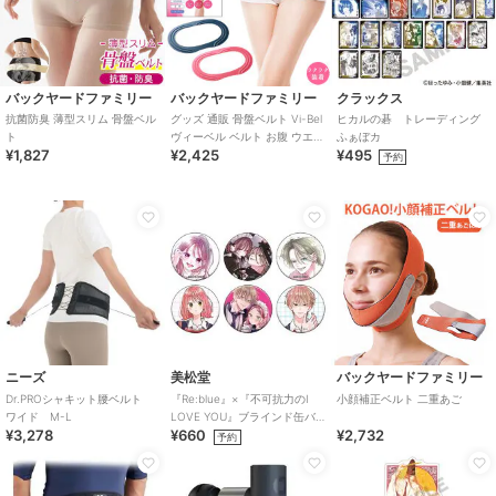
バックヤードファミリー
バックヤードファミリー
クラックス
抗菌防臭 薄型スリム 骨盤ベル
グッズ 通販 骨盤ベルト Vi-Bel
ヒカルの碁 トレーディング
ト
ヴィーベル ベルト お腹 ウエス
ふぁぼカ
¥1,827
¥2,425
¥495
ト ヒップ 自宅 おうち時間
予約
ニーズ
美松堂
バックヤードファミリー
Dr.PROシャキット腰ベルト
『Re:blue』×『不可抗力のI
小顔補正ベルト 二重あご
ワイド M-L
LOVE YOU』ブラインド缶バ
¥3,278
¥660
¥2,732
ッジ（全6種）
予約