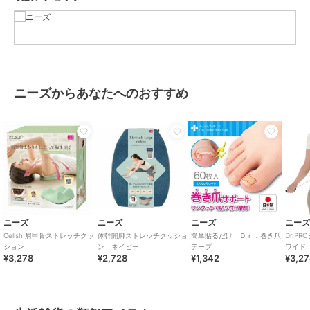
お手入れ
洗濯可（ネット）
原産国
中国製
ニーズからあなたへのおすすめ
ニーズ
ニーズ
ニーズ
ニー
Cellsh 肩甲骨ストレッチクッ
体幹開脚ストレッチクッショ
簡単貼るだけ Ｄｒ．巻き爪
Dr.P
ション
ン ネイビー
テープ
ワイド 
¥3,278
¥2,728
¥1,342
¥3,2