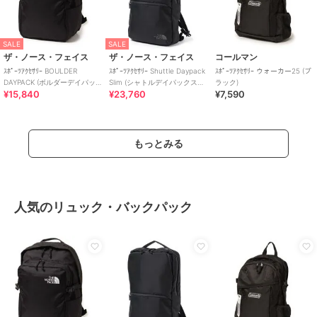
SALE
SALE
ザ・ノース・フェイス
ザ・ノース・フェイス
コールマン
ｽﾎﾟｰﾂｱｸｾｻﾘｰ BOULDER
ｽﾎﾟｰﾂｱｸｾｻﾘｰ Shuttle Daypack
ｽﾎﾟｰﾂｱｸｾｻﾘｰ ウォーカー25 (ブ
DAYPACK (ボルダーデイパッ
Slim (シャトルデイパックスリ
ラック)
¥15,840
¥23,760
¥7,590
ク)
ム)
もっとみる
人気のリュック・バックパック