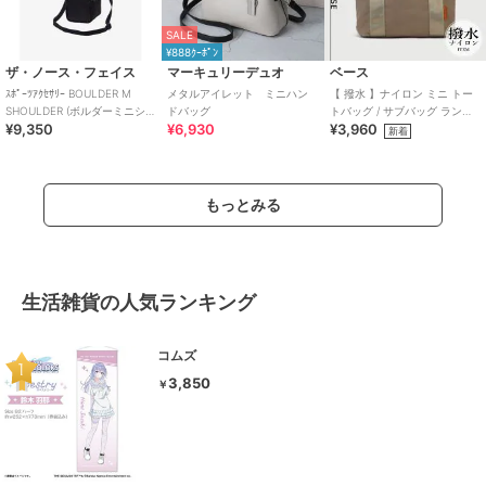
SALE
¥888ｸｰﾎﾟﾝ
ザ・ノース・フェイス
マーキュリーデュオ
ベース
ｽﾎﾟｰﾂｱｸｾｻﾘｰ BOULDER M
メタルアイレット ミニハン
【 撥水 】ナイロン ミニ トー
SHOULDER (ボルダーミニショ
ドバッグ
トバッグ / サブバッグ ランチ
¥9,350
¥6,930
¥3,960
ルダー)
バッグ 仕切り付き
新着
もっとみる
生活雑貨の人気ランキング
コムズ
3,850
￥