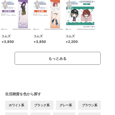
コムズ
コムズ
コムズ
3,850
3,850
2,200
￥
￥
￥
もっとみる
生活雑貨を色から探す
ホワイト系
ブラック系
グレー系
ブラウン系