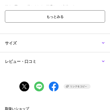
細くて薄いので苦しくなく、快適なつけ心地です。
伸縮性
伸縮性が良いベルトで骨盤まわりの動きにしっかり対応してくれま
す。商品の長さは、約９０ｃｍですが、１３０ｃｍ以上しっかり伸縮
します。
サイズ
この商品は、不良品のみ返品を承ります
ブランド
ニーズ
レビュー・口コミ
ショップ
ニーズ
商品カテゴリ
すべての生活雑貨
／
生活雑貨
カラー
ブラック
サイズ
フリー
素材
ポリエステル・ナイロン・ポリウ
レタン
取扱いショップ
商品のお取り扱い方法