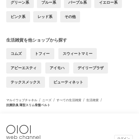
グリーン系
ブルー系
パープル系
イエロー系
ピンク系
レッド系
その他
生活雑貨を他ショップから探す
コムズ
トフィー
スウィートマミー
アビーエスティ
アイモハ
デイリープラザ
テックスメックス
ビューティネット
/
/
/
/
マルイウェブチャネル
ニーズ
すべての生活雑貨
生活雑貨
抗菌防臭 薄型スリム骨盤ベルト
ログイン