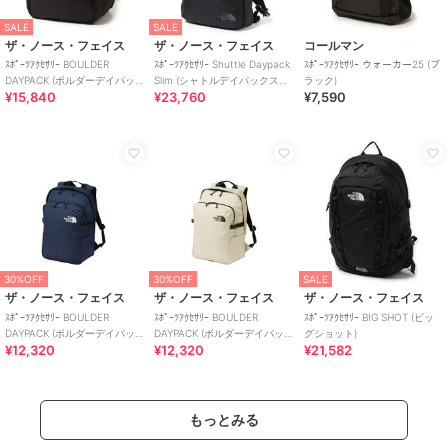
SALE
SALE
ザ・ノース・フェイス
ザ・ノース・フェイス
コールマン
ｽﾎﾟｰﾂｱｸｾｻﾘｰ BOULDER
ｽﾎﾟｰﾂｱｸｾｻﾘｰ Shuttle Daypack
ｽﾎﾟｰﾂｱｸｾｻﾘｰ ウォーカー25 (ブ
DAYPACK (ボルダーデイパッ
Slim (シャトルデイパックスリ
ラック)
¥15,840
¥23,760
¥7,590
ク)
ム)
30%OFF
30%OFF
SALE
ザ・ノース・フェイス
ザ・ノース・フェイス
ザ・ノース・フェイス
ｽﾎﾟｰﾂｱｸｾｻﾘｰ BOULDER
ｽﾎﾟｰﾂｱｸｾｻﾘｰ BOULDER
ｽﾎﾟｰﾂｱｸｾｻﾘｰ BIG SHOT (ビッ
DAYPACK (ボルダーデイパッ
DAYPACK (ボルダーデイパッ
グショット)
¥12,320
¥12,320
¥21,582
ク)
ク)
もっとみる