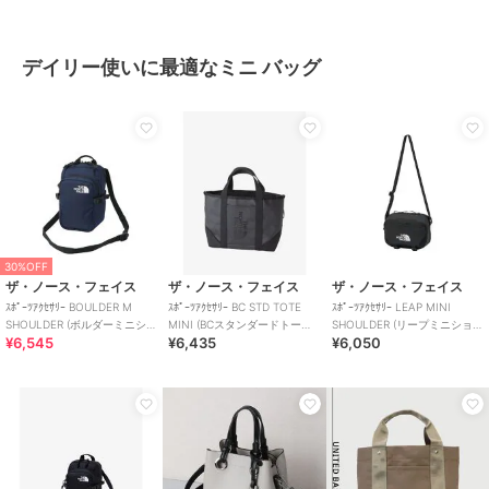
デイリー使いに最適なミニ バッグ
30%OFF
ザ・ノース・フェイス
ザ・ノース・フェイス
ザ・ノース・フェイス
ｽﾎﾟｰﾂｱｸｾｻﾘｰ BOULDER M
ｽﾎﾟｰﾂｱｸｾｻﾘｰ BC STD TOTE
ｽﾎﾟｰﾂｱｸｾｻﾘｰ LEAP MINI
SHOULDER (ボルダーミニショ
MINI (BCスタンダードトート
SHOULDER (リープミニショル
¥6,545
¥6,435
¥6,050
ルダー)
ミニ)
ダー)