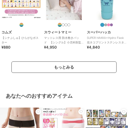
コムズ
スウィートマミー
スーパーハッカ
【シナぷしゅ】ひらがなポス
マットレス用 防水敷きパッ
SUPER HAKKA×Hydro Flask
ター
ド 【シングル】小児科医監
花ネコプリントステンレスタ
¥880
¥4,950
¥4,840
修
ンブラー 354
もっとみる
あなたへのおすすめアイテム