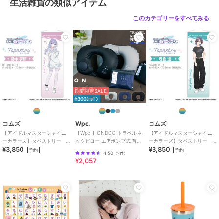
生活雑貨の類似アイテム
このカテゴリーをすべてみる
期間限定SALE
¥300ｸｰﾎﾟﾝ
コムズ
Wpc.
コムズ
【アイドルマスターシャイニ
【Wpc.】ONDOO トラベルネ
【アイドルマスターシャイニ
ーカラーズ】タペストリー
ックピロー エアポンプ式 首枕
ーカラーズ】タペストリー
¥3,850
¥3,850
鈴木羽那
携帯枕 コンパクト 収納袋付き
浅倉透
予約
予約
4.50
（
2件
）
¥2,057