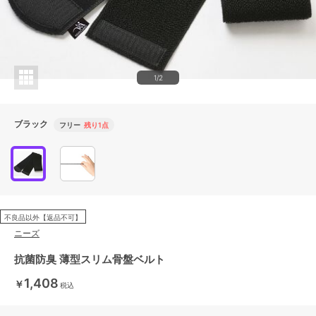
1/2
ブラック
フリー
残り1点
不良品以外【返品不可】
ニーズ
抗菌防臭 薄型スリム骨盤ベルト
1,408
￥
税込