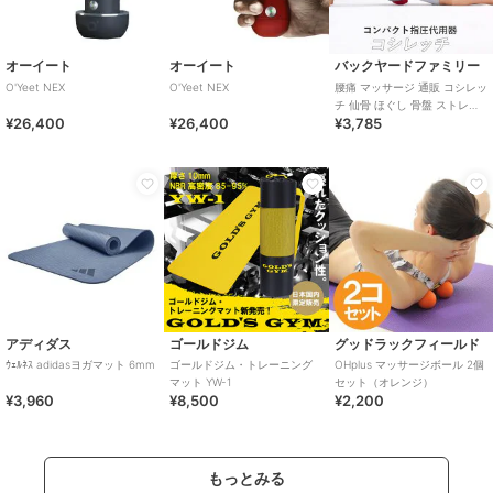
オーイート
オーイート
バックヤードファミリー
O'Yeet NEX
O'Yeet NEX
腰痛 マッサージ 通販 コシレッ
チ 仙骨 ほぐし 骨盤 ストレッ
¥26,400
¥26,400
¥3,785
チ ストレッチャー 指圧 代用
整体
アディダス
ゴールドジム
グッドラックフィールド
ｳｪﾙﾈｽ adidasヨガマット 6mm
ゴールドジム・トレーニング
OHplus マッサージボール 2個
マット YW-1
セット（オレンジ）
¥3,960
¥8,500
¥2,200
もっとみる