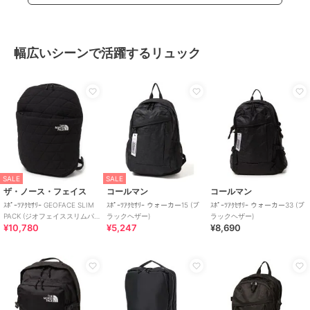
幅広いシーンで活躍するリュック
SALE
SALE
ザ・ノース・フェイス
コールマン
コールマン
ｽﾎﾟｰﾂｱｸｾｻﾘｰ GEOFACE SLIM
ｽﾎﾟｰﾂｱｸｾｻﾘｰ ウォーカー15 (ブ
ｽﾎﾟｰﾂｱｸｾｻﾘｰ ウォーカー33 (ブ
PACK (ジオフェイススリムパ
ラックヘザー)
ラックヘザー)
¥10,780
¥5,247
¥8,690
ック)