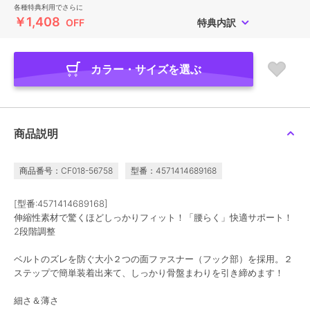
各種特典利用でさらに
￥1,408
OFF
特典内訳
カラー・サイズを選ぶ
商品説明
商品番号：CF018-56758
型番：4571414689168
[型番:4571414689168]
伸縮性素材で驚くほどしっかりフィット！「腰らく」快適サポート！
2段階調整
ベルトのズレを防ぐ大小２つの面ファスナー（フック部）を採用。２
ステップで簡単装着出来て、しっかり骨盤まわりを引き締めます！
細さ＆薄さ