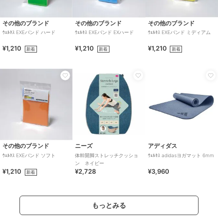
その他のブランド
その他のブランド
その他のブランド
ｳｪﾙﾈｽ EXEバンド ハード
ｳｪﾙﾈｽ EXEバンド EXハード
ｳｪﾙﾈｽ EXEバンド ミディアム
¥1,210
¥1,210
¥1,210
新着
新着
新着
その他のブランド
ニーズ
アディダス
ｳｪﾙﾈｽ EXEバンド ソフト
体幹開脚ストレッチクッショ
ｳｪﾙﾈｽ adidasヨガマット 6mm
ン ネイビー
¥1,210
¥2,728
¥3,960
新着
もっとみる