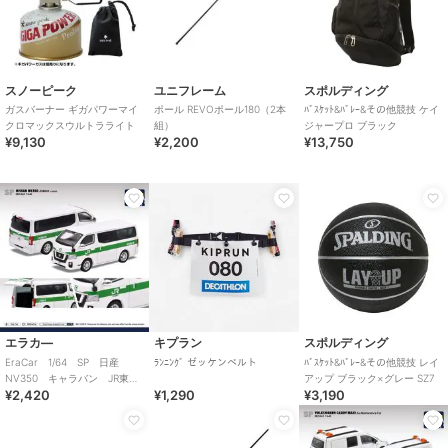
スノーピーク
ユニフレーム
スポルディング
ガスバーナー ギガパワーマイ
ポール REVOポール180（2本
ﾊﾞｽｹｯﾄ&ﾊﾞﾚｰ&その他競技 ケイ
クロマックスウルトラライト
組）
ジャープロ ブラック
¥9,130
¥2,200
¥13,750
エラカ―
キプラン
スポルディング
EraCar 1/64 SP 日産
ﾗﾝﾆﾝｸﾞ ゼッケンベルト
ﾊﾞｽｹｯﾄ&ﾊﾞﾚｰ&その他競技 レイ
NV350 キャラバン JR東日
アップ ブラック×グレー SZ7
¥2,420
¥1,290
¥3,190
本 土浦運輸区 業務用自動
車