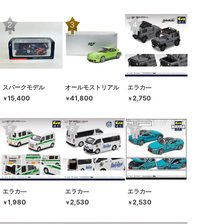
スパークモデル
オールモストリアル
エラカ―
15,400
41,800
2,750
￥
￥
￥
エラカ―
エラカ―
エラカ―
1,980
2,530
2,530
￥
￥
￥