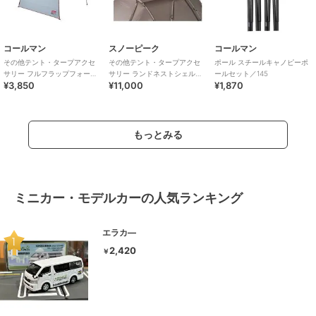
コールマン
スノーピーク
コールマン
その他テント・タープアクセ
その他テント・タープアクセ
ポール スチールキャノピーポ
サリー フルフラップフォーイ
サリー ランドネストシェルタ
ールセット／145
¥3,850
¥11,000
¥1,870
ンスタントバイザーシェード3
ー ルーフシート
／M DR
もっとみる
ミニカー・モデルカーの人気ランキング
エラカ―
2,420
￥