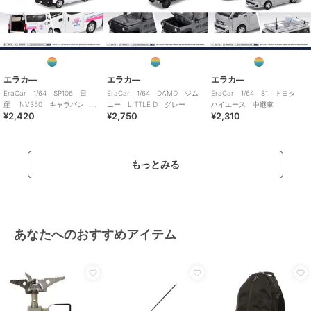
エラカ―
エラカ―
エラカ―
EraCar 1/64 SP106 日
EraCar 1/64 DAMD ジム
EraCar 1/64 81 トヨタ
産 NV350 キャラバン ホ
ニー LITTLE D グレー
ハイエース 中継車
¥2,420
¥2,750
¥2,310
ワイト急便 ホワイト
もっとみる
あなたへのおすすめアイテム