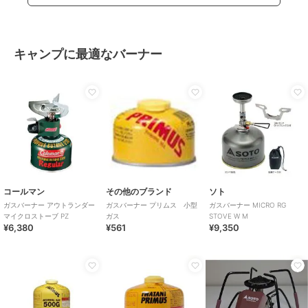
キャンプに最適なバーナー
コールマン
その他のブランド
ソト
ガスバーナー アウトランダー
ガスバーナー プリムス 小型
ガスバーナー MICRO RG
マイクロストーブ PZ
ガス
STOVE W M
¥6,380
¥561
¥9,350