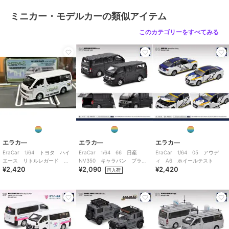
ミニカー・モデルカーの類似アイテム
このカテゴリーをすべてみる
エラカ―
エラカ―
エラカ―
EraCar 1/64 トヨタ ハイ
EraCar 1/64 66 日産
EraCar 1/64 05 アウデ
エース リトルレガード
NV350 キャラバン ブラッ
ィ A6 ホイールテスト
¥2,420
¥2,090
¥2,420
15th ANNIVERSARY
ク
再入荷