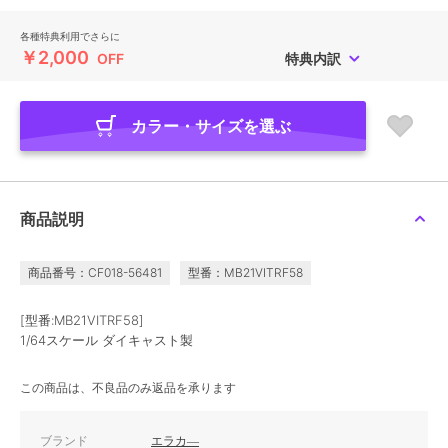
各種特典利用でさらに
￥2,000
OFF
特典内訳
カラー・サイズを選ぶ
商品説明
商品番号：CF018-56481
型番：MB21VITRF58
[型番:MB21VITRF58]
1/64スケール ダイキャスト製
この商品は、不良品のみ返品を承ります
ブランド
エラカ―