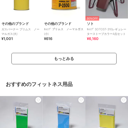
30%OFF
その他のブランド
その他のブランド
ソト
ガスバーナー プリムス ノー
ｷｬﾝﾌﾟ プリムス ノーマルガス
ｷｬﾝﾌﾟ SOTOST-310レギュレー
マルガス(大)
(小)
ターストーブカラー4点セット
¥1,001
¥616
¥6,160
もっとみる
おすすめのフィットネス用品