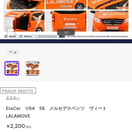
1/2
**
△
不良品以外【返品不可】
エラカ―
EraCar 1/64 58 メルセデスベンツ ヴィート
LALAMOVE
2,200
￥
税込