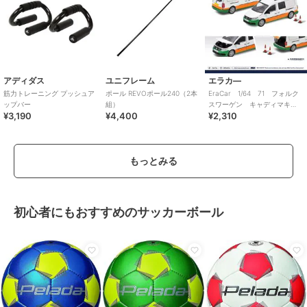
アディダス
ユニフレーム
エラカ―
筋力トレーニング プッシュア
ポール REVOポール240（2本
EraCar 1/64 71 フォルク
ップバー
組）
スワーゲン キャディマキ
¥3,190
¥4,400
¥2,310
シ バスメンテナンスカー
もっとみる
初心者にもおすすめのサッカーボール