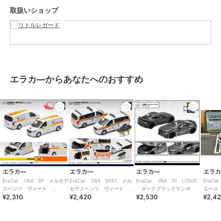
取扱いショップ
エラカ―からあなたへのおすすめ
エラカ―
エラカ―
エラカ―
エラ
EraCar 1/64 SP メルセデ
EraCar 1/64 SP43 メル
EraCar 1/64 01 LC500
EraC
スベンツ ヴィート
セデスベンツ ヴィート 台
ダークブラックマンガ
エース
¥2,310
¥2,420
¥2,530
¥2,4
WILSON LOGISTICS 特注品
湾救急 阿仙號 ストレッチ
15th A
ャー付