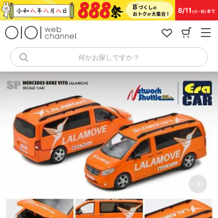
コ
ン
テ
ン
ツ
へ
何かお探しですか？
ス
キ
ッ
プ