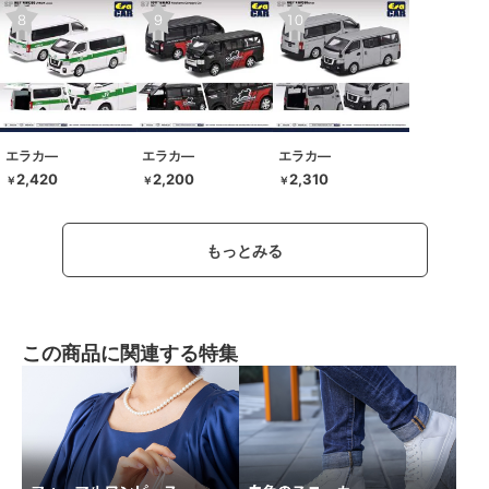
エラカ―
エラカ―
エラカ―
2,420
2,200
2,310
￥
￥
￥
もっとみる
この商品に関連する特集