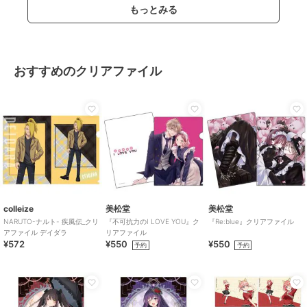
もっとみる
おすすめのクリアファイル
colleize
美松堂
美松堂
NARUTO-ナルト- 疾風伝_クリ
『不可抗力のI LOVE YOU』ク
『Re:blue』クリアファイル
アファイル デイダラ
リアファイル
¥572
¥550
¥550
予約
予約