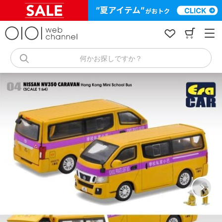
コ
ン
テ
ン
ツ
へ
何かお探しですか？
ス
キ
ッ
プ