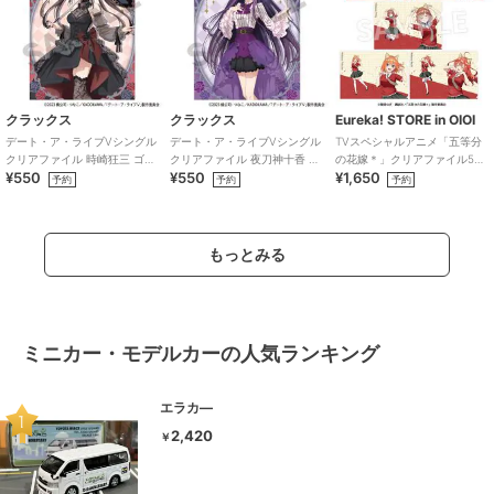
クラックス
クラックス
Eureka! STORE in OIOI
デート・ア・ライブVシングル
デート・ア・ライブVシングル
TVスペシャルアニメ「五等分
クリアファイル 時崎狂三 ゴシ
クリアファイル 夜刀神十香 ゴ
の花嫁＊」クリアファイル5種
¥550
¥550
¥1,650
ックドール
シックドール
セット
予約
予約
予約
もっとみる
ミニカー・モデルカーの人気ランキング
エラカ―
2,420
￥