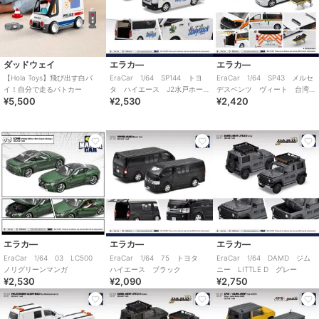
ダッドウェイ
エラカ―
エラカ―
【Hola Toys】飛び出す白バ
EraCar 1/64 SP144 トヨ
EraCar 1/64 SP43 メルセ
イ！自分で走るパトカー
タ ハイエース J2水戸ホー
デスベンツ ヴィート 台湾
¥5,500
¥2,530
¥2,420
リーホック
救急 阿仙號 ストレッチャ
ー付
エラカ―
エラカ―
エラカ―
EraCar 1/64 03 LC500
EraCar 1/64 75 トヨタ
EraCar 1/64 DAMD ジム
ノリグリーンマンガ
ハイエース ブラック
ニー LITTLE D グレー
¥2,530
¥2,090
¥2,750