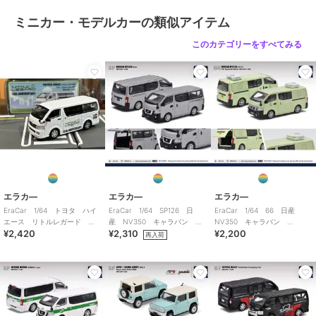
ミニカー・モデルカーの類似アイテム
このカテゴリーをすべてみる
エラカ―
エラカ―
エラカ―
EraCar 1/64 トヨタ ハイ
EraCar 1/64 SP126 日
EraCar 1/64 66 日産
エース リトルレガード
産 NV350 キャラバン シ
NV350 キャラバン
¥2,420
¥2,310
¥2,200
15th ANNIVERSARY
ルバー 日本限定カラー
AFCD（香港政府漁農自然護理
再入荷
署）