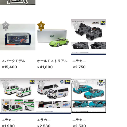
スパークモデル
オールモストリアル
エラカ―
15,400
41,800
2,750
￥
￥
￥
エラカ―
エラカ―
エラカ―
1,980
2,530
2,530
￥
￥
￥