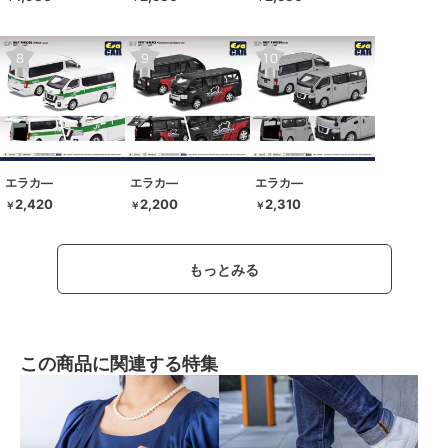
エラカ―
エラカ―
エラカ―
2,420
2,200
2,310
￥
￥
￥
もっとみる
この商品に関連する特集