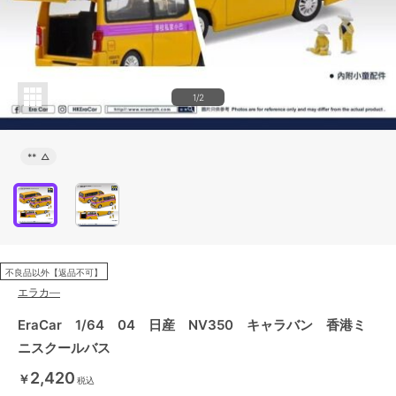
1/2
**
△
不良品以外【返品不可】
エラカ―
EraCar 1/64 04 日産 NV350 キャラバン 香港ミ
ニスクールバス
2,420
￥
税込