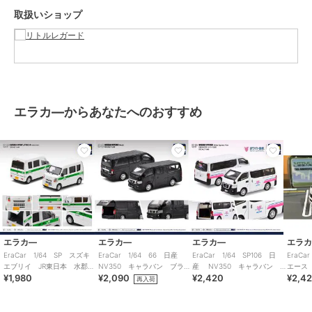
取扱いショップ
エラカ―からあなたへのおすすめ
エラカ―
エラカ―
エラカ―
エラ
EraCar 1/64 SP スズキ
EraCar 1/64 66 日産
EraCar 1/64 SP106 日
EraC
エブリイ JR東日本 水郡線
NV350 キャラバン ブラッ
産 NV350 キャラバン
エース
¥1,980
¥2,090
¥2,420
¥2,4
営業所（日本限定）
ク
ホワイト急便 ホワイト
15th A
再入荷