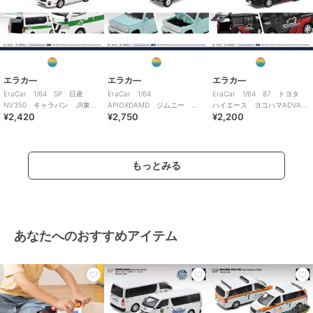
エラカ―
エラカ―
エラカ―
EraCar 1/64 SP 日産
EraCar 1/64
EraCar 1/64 87 トヨタ
NV350 キャラバン JR東日
APIOXDAMD ジムニー
ハイエース ヨコハマADVAN
¥2,420
¥2,750
¥2,200
本 土浦運輸区 業務用自動
LITTLE B 東京オートサロン
カンパニーカー
車
2020
もっとみる
あなたへのおすすめアイテム