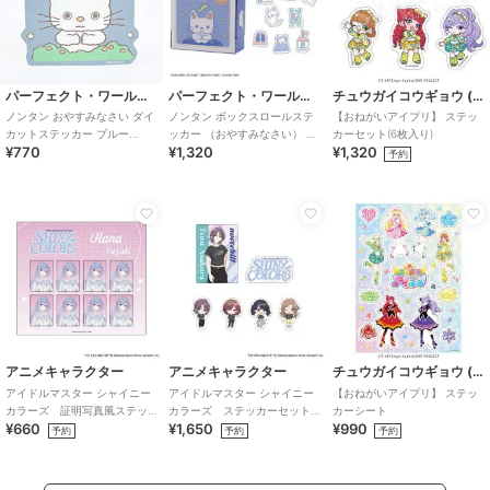
パーフェクト・ワールド・トーキョー
パーフェクト・ワールド・トーキョー
チュウガイコウギョウ (Chugai Mining)
ノンタン おやすみなさい ダイ
ノンタン ボックスロールステ
【おねがいアイプリ】 ステッ
カットステッカー ブルー
ッカー （おやすみなさい） シ
カーセット(6枚入り)
¥770
¥1,320
¥1,320
eHONTOMO
ール 9柄90ピース 絵本
予約
アニメキャラクター
アニメキャラクター
チュウガイコウギョウ (Chugai Mining)
アイドルマスター シャイニー
アイドルマスター シャイニー
【おねがいアイプリ】 ステッ
カラーズ 証明写真風ステッ
カラーズ ステッカーセット
カーシート
¥660
¥1,650
¥990
カー (鈴木羽那)
(283プロ ノクチル)
予約
予約
予約