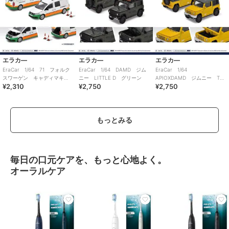
エラカ―
エラカ―
エラカ―
EraCar 1/64 71 フォルク
EraCar 1/64 DAMD ジム
EraCar 1/64
スワーゲン キャディマキ
ニー LITTLE D グリーン
APIOXDAMD ジムニー THE
¥2,310
¥2,750
¥2,750
シ バスメンテナンスカー
ROOTS 東京オートサロン
2020
もっとみる
毎日の口元ケアを、もっと心地よく。
オーラルケア