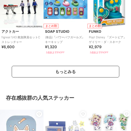
まとめ割
まとめ割
アクトカー
SOAP STUDIO
FUNKO
figreal 1/43 救急隊員セットC
(単品)『パワーパフガールズ』
Pop! Disney 『ズートピア』
ストレッチャー
キーキャップ
ゲイリー・ダ・スネーク
¥6,600
¥1,320
¥2,979
2点以上で5%OFF
2点以上で5%OFF
もっとみる
存在感抜群の人気ステッカー