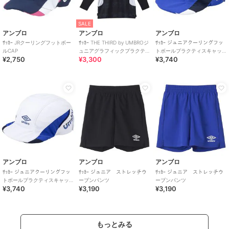
SALE
アンブロ
アンブロ
アンブロ
ｻｯｶｰ JRクーリングフットボー
ｻｯｶｰ THE THIRD by UMBROジ
ｻｯｶｰ ジュニアクーリングフッ
ルCAP
ュニアグラフィックプラクテ
トボールプラクティスキャッ
¥2,750
¥3,300
¥3,740
ィスシャツ
プ
アンブロ
アンブロ
アンブロ
ｻｯｶｰ ジュニアクーリングフッ
ｻｯｶｰ ジュニア ストレッチウ
ｻｯｶｰ ジュニア ストレッチウ
トボールプラクティスキャッ
ーブンパンツ
ーブンパンツ
¥3,740
¥3,190
¥3,190
プ
もっとみる