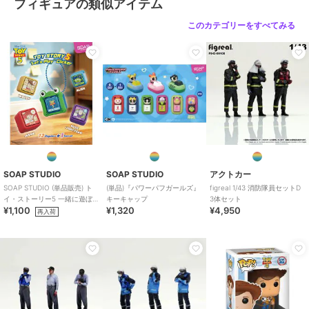
フィギュアの類似アイテム
このカテゴリーをすべてみる
SOAP STUDIO
SOAP STUDIO
アクトカー
SOAP STUDIO (単品販売) ト
(単品)『パワーパフガールズ』
figreal 1/43 消防隊員セットD
イ・ストーリー5 一緒に遊ぼう
キーキャップ
3体セット
¥1,100
¥1,320
¥4,950
クリッカー ブラインド
再入荷