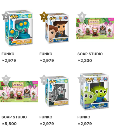
FUNKO
FUNKO
SOAP STUDIO
2,979
2,979
2,200
￥
￥
￥
SOAP STUDIO
FUNKO
FUNKO
8,800
2,979
2,979
￥
￥
￥