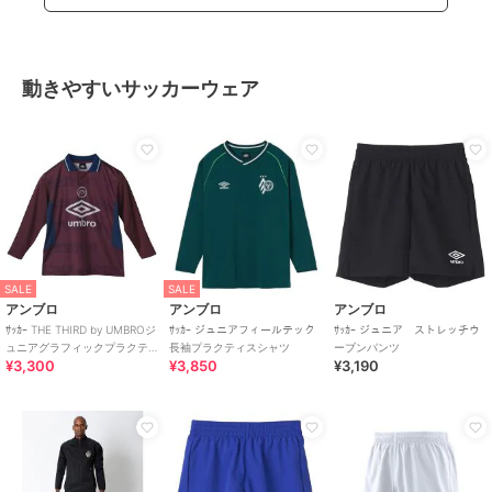
動きやすいサッカーウェア
SALE
SALE
アンブロ
アンブロ
アンブロ
ｻｯｶｰ THE THIRD by UMBROジ
ｻｯｶｰ ジュニアフィールテック
ｻｯｶｰ ジュニア ストレッチウ
ュニアグラフィックプラクテ
長袖プラクティスシャツ
ーブンパンツ
¥3,300
¥3,850
¥3,190
ィスシャツ