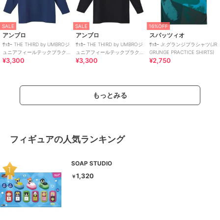
SALE
SALE
16%OFF
アンブロ
アンブロ
スパッツィオ
ｻｯｶｰ THE THIRD by UMBROジ
ｻｯｶｰ THE THIRD by UMBROジ
ｻｯｶｰ Jr.グランジプラシャツ(JR
ュニアフィールテックプラク
ュニアフィールテックプラク
GRUNGE PRACTICE SHIRTS)
¥3,300
¥3,300
¥2,750
ティスシャツ
ティスシャツ
もっとみる
フィギュアの人気ランキング
SOAP STUDIO
1,320
￥