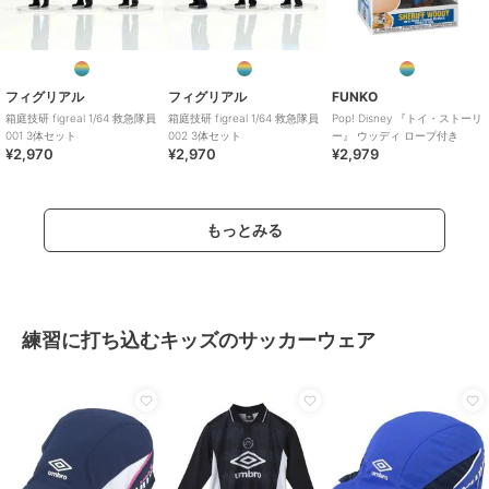
フィグリアル
フィグリアル
FUNKO
箱庭技研 figreal 1/64 救急隊員
箱庭技研 figreal 1/64 救急隊員
Pop! Disney 『トイ・ストーリ
001 3体セット
002 3体セット
ー』 ウッディ ロープ付き
¥2,970
¥2,970
¥2,979
もっとみる
練習に打ち込むキッズのサッカーウェア