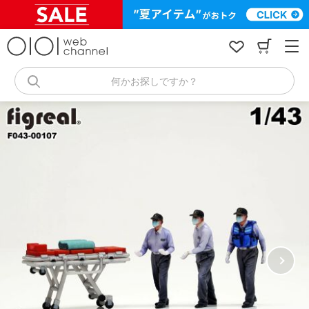
コ
ン
テ
ン
ツ
へ
何かお探しですか？
ス
キ
ッ
プ