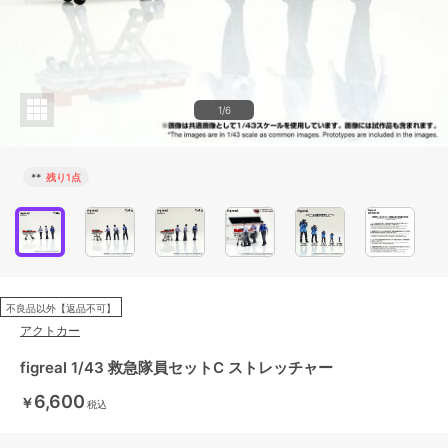
1/6
**
残り1点
不良品以外【返品不可】
アクトカー
figreal 1/43 救急隊員セットC ストレッチャー
6,600
￥
税込