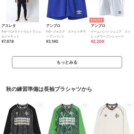
25%OFF
アスレタ
アンブロ
アンブロ
ｻｯｶｰ FCAライトウルトラシェ
ｻｯｶｰ ジュニア ストレッチウ
ゲームパンツ ジュニア スト
ルジャケット
ーブンパンツ
レッチウーブンショーツ
¥7,678
¥3,190
¥2,200
もっとみる
秋の練習準備は長袖プラシャツから