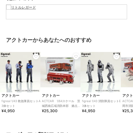
アクトカーからあなたへのおすすめ
アクトカー
アクトカー
アクトカー
アク
figreal 1/43 救急隊員セットA
ACTCAR 1/64スケール 茨
figreal 1/43 消防隊員セットE
ACTC
3体セット
城西南広域消防本部 拠点機
3体セット
岡市消
¥4,950
¥25,300
¥4,950
¥25,
能形成車西南支援１