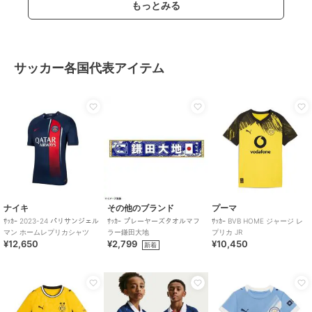
もっとみる
サッカー各国代表アイテム
ナイキ
その他のブランド
プーマ
ｻｯｶｰ 2023-24 パリサンジェル
ｻｯｶｰ プレーヤーズタオルマフ
ｻｯｶｰ BVB HOME ジャージ レ
マン ホームレプリカシャツ
ラー鎌田大地
プリカ JR
¥12,650
¥2,799
¥10,450
新着