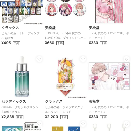
クラックス
美松堂
美松堂
ヒカルの碁 トレーディング
『Re:blue』×『不可抗力のI
『不可抗力のI LOVE YOU』ポ
ふぁぼカ
LOVE YOU』ブラインド缶バ
ストカード3
¥495
¥660
¥330
ッジ（全6種）
予約
予約
予約
セラディックス
クラックス
美松堂
Celladix グリシルグリシン
ヒカルの碁 ジオラマアクリ
『不可抗力のI LOVE YOU』ポ
3.0ポアセラム
ルスタンド レッド
ストカード4
¥2,838
¥2,200
¥330
新着
予約
予約