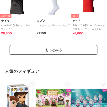
46%OFF
SALE
ナイキ
ミズノ
ナイキ
ｻｯｶｰ 2025 浦和レッズ 3rdユニ
ストッキング TMストッキング
ｻｯｶｰ 2025浦和レッズホームレ
フォーム
プリカユニフォーム大人用
¥8,800
¥1,100
¥8,800
もっとみる
人気のフィギュア