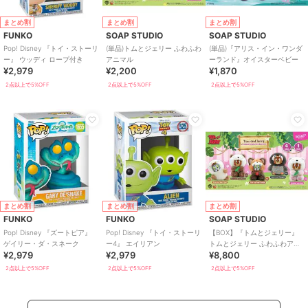
まとめ割
まとめ割
まとめ割
FUNKO
SOAP STUDIO
SOAP STUDIO
Pop! Disney 『トイ・ストーリ
(単品)トムとジェリー ふわふわ
(単品)『アリス・イン・ワンダ
ー』 ウッディ ロープ付き
アニマル
ーランド』オイスターベビー
¥2,979
¥2,200
¥1,870
2点以上で5%OFF
2点以上で5%OFF
2点以上で5%OFF
まとめ割
まとめ割
まとめ割
FUNKO
FUNKO
SOAP STUDIO
Pop! Disney 『ズートピア』
Pop! Disney 『トイ・ストーリ
【BOX】『トムとジェリー』
ゲイリー・ダ・スネーク
ー4』 エイリアン
トムとジェリー ふわふわアニ
¥2,979
¥2,979
¥8,800
マル ブラインドボックス(4個
入り)
2点以上で5%OFF
2点以上で5%OFF
2点以上で5%OFF