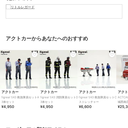
アクトカーからあなたへのおすすめ
アクトカー
アクトカー
アクトカー
アク
figreal 1/43 救急隊員セットA
figreal 1/43 消防隊員セットD
figreal 1/43 救急隊員セットC
ACTC
3体セット
3体セット
ストレッチャー
城西南
¥4,950
¥4,950
¥6,600
¥25,
能形成