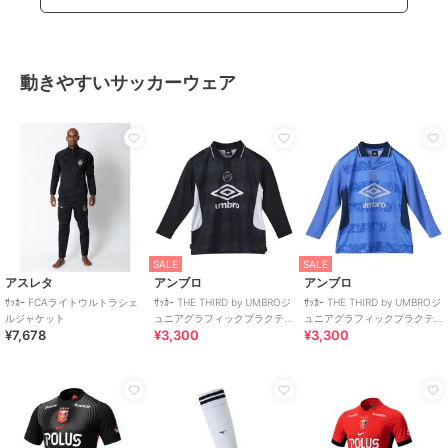
動きやすいサッカーウェア
SALE
SALE
アスレタ
アンブロ
アンブロ
ｻｯｶｰ FCAライトウルトラシェ
ｻｯｶｰ THE THIRD by UMBROジ
ｻｯｶｰ THE THIRD by UMBROジ
ルジャケット
ュニアグラフィックプラクテ
ュニアグラフィックプラクテ
¥7,678
¥3,300
¥3,300
ィスシャツ
ィスシャツ