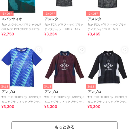
16%OFF
12%OFF
12%OFF
スパッツィオ
アスレタ
アスレタ
ｻｯｶｰ Jr.グランジプラシャツ(JR
ｻｯｶｰ FCA グラフィックプラク
ｻｯｶｰ FCA グラフィックプラク
GRUNGE PRACTICE SHIRTS)
ティスシャツ JrBLK MIX
ティスシャツBLK MIX
¥2,750
¥3,234
¥3,465
SALE
SALE
SALE
アンブロ
アンブロ
アンブロ
ｻｯｶｰ THE THIRD by UMBROジ
ｻｯｶｰ THE THIRD by UMBROジ
ｻｯｶｰ THE THIRD by UMBROジ
ュニアグラフィックプラクテ
ュニアグラフィックプラクテ
ュニアグラフィックプラクテ
¥3,300
¥3,300
¥3,300
ィスシャツ
ィスシャツ
ィスシャツ
もっとみる