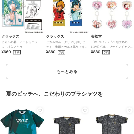
クラックス
クラックス
美松堂
ヒカルの碁 アート缶バッ
ヒカルの碁 クリアしおりセ
『Re:blue』×『不可抗力のI
ジ 塔矢アキラ
ット 進藤ヒカル＆塔矢アキ
LOVE YOU』ブラインドアク
¥660
¥880
¥880
ラ
リルキーホルダー（全6種）
予約
予約
予約
もっとみる
夏のピッチへ、こだわりのプラシャツを