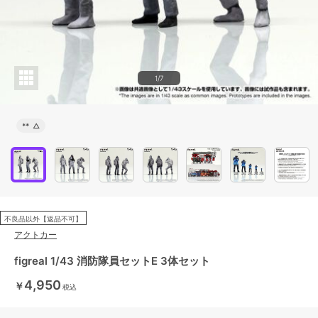
1/7
**
△
不良品以外【返品不可】
アクトカー
figreal 1/43 消防隊員セットE 3体セット
4,950
￥
税込