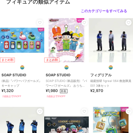
フィギュアの類似アイテム
このカテゴリーをすべてみる
まとめ割
まとめ割
SOAP STUDIO
SOAP STUDIO
フィグリアル
(単品)『パワーパフガールズ』
SOAP STUDIO (単品販売) 『パ
箱庭技研 figreal 1/64 救急隊員
キーキャップ
ワーパフガールズ』 おうちほ
001 3体セット
¥1,320
¥1,980
¥2,970
っこり ぬいぐるみ ブラインド
新着
2点以上で5%OFF
2点以上で5%OFF