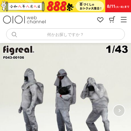
コ
ン
テ
ン
ツ
へ
何かお探しですか？
ス
キ
ッ
プ