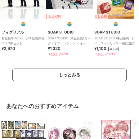
まとめ割
まとめ割
フィグリアル
SOAP STUDIO
SOAP STUDIO
箱庭技研 figreal 1/64 救急隊員
SOAP STUDIO (単品販売) リー
SOAP STUDIO (単品販売) ト
002 3体セット
グ・オブ・レジェンド キーキ
イ・ストーリー5 一緒に遊ぼう
¥2,970
¥1,320
¥1,100
ャップ ブラインドボックス
クリッカー ブラインド
再入荷
2点以上で5%OFF
2点以上で5%OFF
もっとみる
あなたへのおすすめアイテム