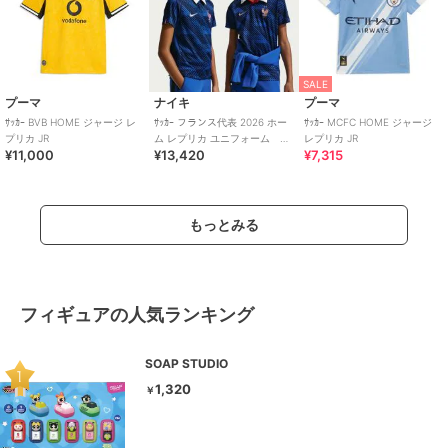
SALE
プーマ
ナイキ
プーマ
ｻｯｶｰ BVB HOME ジャージ レ
ｻｯｶｰ フランス代表 2026 ホー
ｻｯｶｰ MCFC HOME ジャージ
プリカ JR
ム レプリカ ユニフォーム ジ
レプリカ JR
¥11,000
¥13,420
¥7,315
ュニア
もっとみる
フィギュアの人気ランキング
SOAP STUDIO
1,320
￥