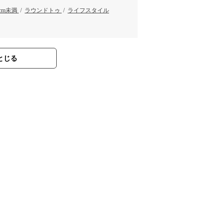
5cm未満
/
ラウンドトゥ
/
ライフスタイル
とじる