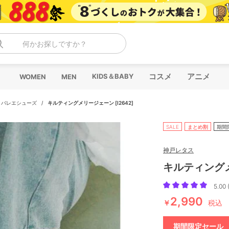
何かお探しですか？
コスメ
アニメ
KIDS＆BABY
WOMEN
MEN
/
バレエシューズ
/
キルティングメリージェーン [I2642]
SALE
まとめ割
期間
神戸レタス
キルティングメリ
5.00 
2,990
￥
税込
期間限定セール