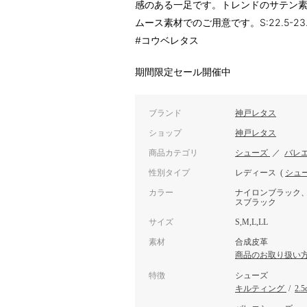
感のある一足です。トレンドのサテン
ムース素材でのご用意です。S:22.5-23.0/M:23
#コウベレタス
期間限定セール開催中
ブランド
神戸レタス
ショップ
神戸レタス
商品カテゴリ
シューズ
／
バレ
性別タイプ
レディース
(
シュ
カラー
ナイロンブラック
スブラック
サイズ
S,M,L,LL
素材
合成皮革
商品のお取り扱い
特徴
シューズ
キルティング
/
2.