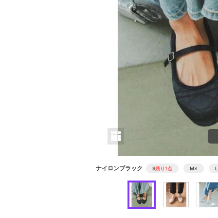
ナイロンブラック
S
残り1点
M
×
L