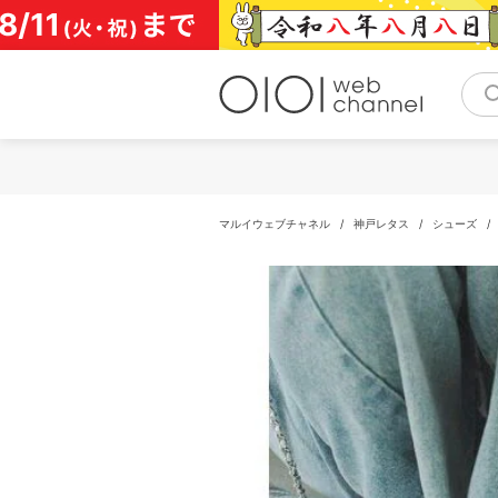
コ
ン
テ
ン
ツ
へ
ス
キ
ッ
プ
マルイウェブチャネル
/
神戸レタス
/
シューズ