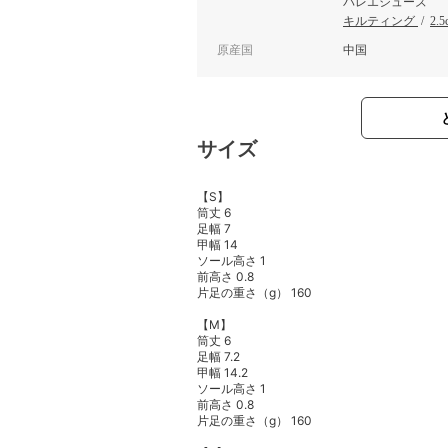
バレエシューズ
キルティング
/
2.
原産国
中国
サイズ
【S】
筒丈 6
足幅 7
甲幅 14
ソール高さ 1
前高さ 0.8
片足の重さ（g） 160
【M】
筒丈 6
足幅 7.2
甲幅 14.2
ソール高さ 1
前高さ 0.8
片足の重さ（g） 160