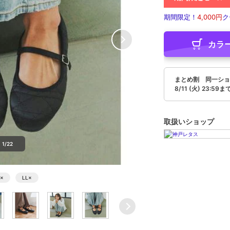
期間限定！
4,000円
ク
カラ
まとめ割 同一ショ
8/11 (火) 23:59ま
取扱いショップ
1/22
×
LL
×