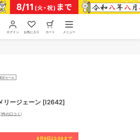
ログイン
お気に入り
カート
メニュー
限定セール
ージェーン [I2642]
(
1件の口コミ
)
8月9日23:59
まで