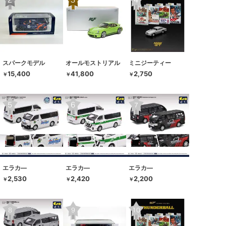
スパークモデル
オールモストリアル
ミニジーティー
15,400
41,800
2,750
￥
￥
￥
エラカ―
エラカ―
エラカ―
2,530
2,420
2,200
￥
￥
￥