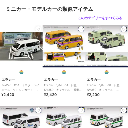
ミニカー・モデルカーの類似アイテム
このカテゴリーをすべてみる
エラカ―
エラカ―
エラカ―
EraCar 1/64 トヨタ ハイ
EraCar 1/64 04 日産
EraCar 1/64 66 日産
エース リトルレガード
NV350 キャラバン 香港ミ
NV350 キャラバン
¥2,420
¥2,420
¥2,200
15th ANNIVERSARY
ニスクールバス
AFCD（香港政府漁農自然護理
署）