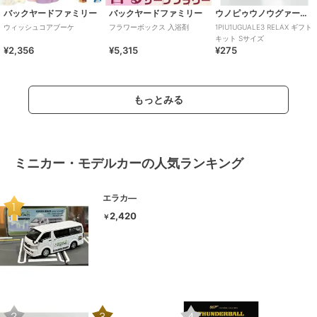
バックヤードファミリー
バックヤードファミリー
ウノピゥウノウグァーレトレ リラックス
ウィッシュコアブーケ
フラワーボックス 入浴剤
1PIU1UGUALE3 RELAX ギフト
キット Sサイズ
¥2,356
¥5,315
¥275
もっとみる
ミニカー・モデルカーの人気ランキング
エラカ―
2,420
￥