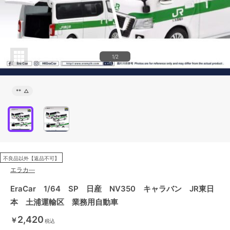
1/2
**
△
不良品以外【返品不可】
エラカ―
EraCar 1/64 SP 日産 NV350 キャラバン JR東日
本 土浦運輸区 業務用自動車
2,420
￥
税込