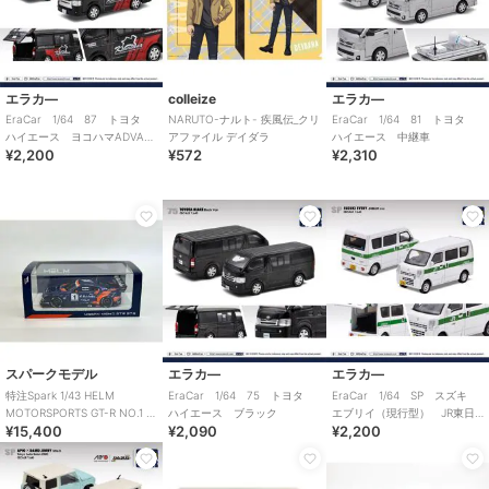
エラカ―
colleize
エラカ―
EraCar 1/64 87 トヨタ
NARUTO-ナルト- 疾風伝_クリ
EraCar 1/64 81 トヨタ
ハイエース ヨコハマADVAN
アファイル デイダラ
ハイエース 中継車
¥2,200
¥572
¥2,310
カンパニーカー
スパークモデル
エラカ―
エラカ―
特注Spark 1/43 HELM
EraCar 1/64 75 トヨタ
EraCar 1/64 SP スズキ
MOTORSPORTS GT-R NO.1 ス
ハイエース ブラック
エブリイ（現行型） JR東日
¥15,400
¥2,090
¥2,200
ーパー耐久
本 石岡駅 業務用自動車