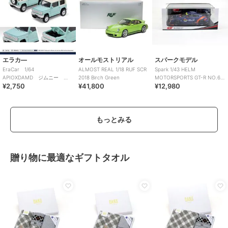
エラカ―
オールモストリアル
スパークモデル
EraCar 1/64
ALMOST REAL 1/18 RUF SCR
Spark 1/43 HELM
APIOXDAMD ジムニー
2018 Birch Green
MOTORSPORTS GT-R NO.62
¥2,750
¥41,800
¥12,980
LITTLE B 東京オートサロン
GT300 2024
2020
もっとみる
贈り物に最適なギフトタオル