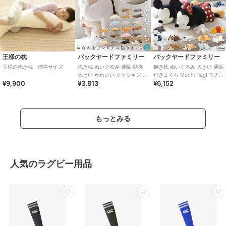
王様の枕
バックヤードファミリー
バックヤードファミリー
王様の抱き枕 標準サイズ
抱き枕 ぬいぐるみ 通販 動物
抱き枕 ぬいぐるみ 大きい 通販
大きい かわいい クッション 子
だきまくら Mochi Hug! モチ
¥9,900
¥3,813
¥6,152
供 マクラ キッズ 寝具 子供
ハグ Disney ディズニ
もっとみる
人気のラグビー用品