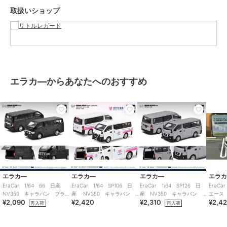
取扱いショップ
エラカ―からあなたへのおすすめ
エラカ―
エラカ―
エラカ―
エラ
EraCar 1/64 66 日産
EraCar 1/64 SP106 日
EraCar 1/64 SP126 日
EraC
NV350 キャラバン ブラッ
産 NV350 キャラバン
産 NV350 キャラバン シ
エース
¥2,090
¥2,420
¥2,310
¥2,4
ク
ホワイト急便 ホワイト
ルバー 日本限定カラー
15th A
再入荷
再入荷