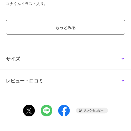
コナくんイラスト入り。
この商品は、不良品のみ返品を承ります
ブランド
エラカ―
ショップ
リトルレガード
商品カテゴリ
ホビー・ゲーム
／
ミニカー・モ
デルカー
サイズ
カラー
**
サイズ
**
レビュー・口コミ
素材
ダイキャスト製
商品のお取り扱い方法