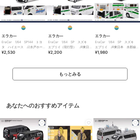
エラカ―
エラカ―
エラカ―
EraCar 1/64 SP144 トヨ
EraCar 1/64 SP スズキ
EraCar 1/64 SP スズキ
タ ハイエース J2水戸ホー
エブリイ（現行型） JR東日
エブリイ JR東日本 水郡線
¥2,530
¥2,200
¥1,980
リーホック
本 土浦駅 業務用自動車
営業所（日本限定）
もっとみる
あなたへのおすすめアイテム