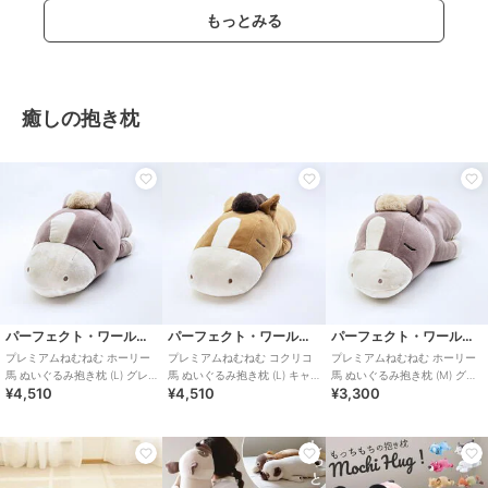
もっとみる
癒しの抱き枕
パーフェクト・ワールド・トーキョー
パーフェクト・ワールド・トーキョー
パーフェクト・ワールド・トーキョー
プレミアムねむねむ ホーリー
プレミアムねむねむ コクリコ
プレミアムねむねむ ホーリー
馬 ぬいぐるみ抱き枕 (L) グレ
馬 ぬいぐるみ抱き枕 (L) キャ
馬 ぬいぐるみ抱き枕 (M) グレ
¥4,510
¥4,510
¥3,300
ージュ りぶはあと 2026 干支
メル りぶはあと 2026 干支
ージュ りぶはあと 2026 干支