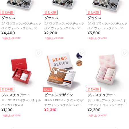
まとめ割
まとめ割
まとめ割
ダックス
ダックス
ダックス
DAKS ブラックハウスチェック
DAKS ブラックハウスチェック
DAKS ブラックハウスチェック
ベア ウォッシュタオル・フェ
ベア ウォッシュタオル・フェ
ベア ウォッシュタオル・フェ
¥4,400
¥2,200
¥5,500
イスタオル各2枚入り
イスタオル各1枚入り
イスタオル・バスタオル各1枚
入り
3点以上で8%OFF
3点以上で8%OFF
3点以上で8%OFF
まとめ割
まとめ割
SALE
ジル スチュアート
ビームス デザイン
ジル スチュアート
JILL STUART ボヌール タオル
BEAMS DESIGN ラインバンダ
ジルスチュアート ブルームオ
ハンカチ2枚入り
ナ ウォッシュタオル・バスタ
ーナメント ウォッシュタオ
¥1,100
¥2,310
¥2,200
オル各1枚入り
ル・フェイスタオル各1枚入り
3点以上で8%OFF
3点以上で8%OFF