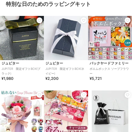
特別な日のためのラッピングキット
ジュピター
ジュピター
バックヤードファミリー
JUPITER 限定ギフトBOX(ブ
JUPITER 限定ギフトBOX(ネ
ポエムボックス ソープフラワ
ラック)
イビー)
ー
¥1,980
¥2,200
¥5,721