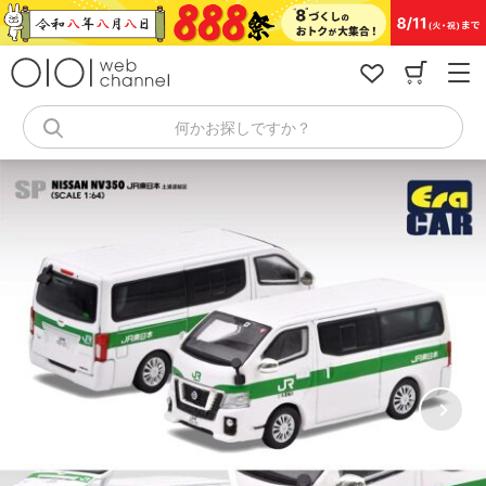
コ
ン
テ
ン
ツ
へ
何かお探しですか？
ス
キ
ッ
プ