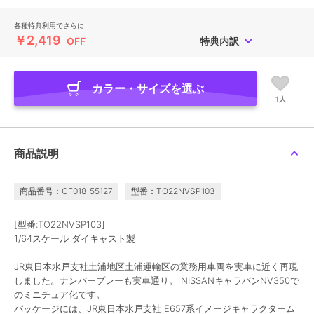
各種特典利用でさらに
￥2,419
OFF
特典内訳
カラー・サイズを選ぶ
1人
商品説明
商品番号：CF018-55127
型番：TO22NVSP103
[型番:TO22NVSP103]
1/64スケール ダイキャスト製
JR東日本水戸支社土浦地区土浦運輸区の業務用車両を実車に近く再現
しました。ナンバープレーも実車通り。 NISSANキャラバンNV350で
のミニチュア化です。
パッケージには、JR東日本水戸支社 E657系イメージキャラクターム