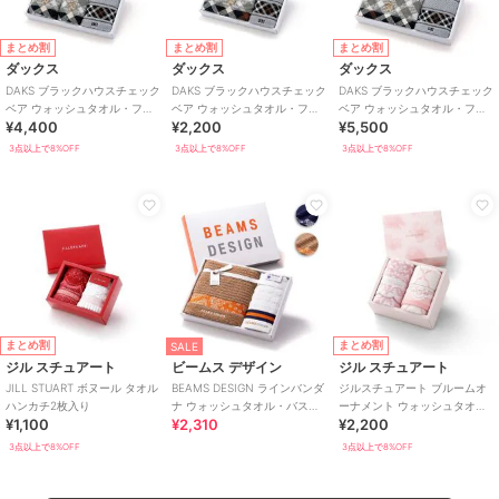
まとめ割
まとめ割
まとめ割
ダックス
ダックス
ダックス
DAKS ブラックハウスチェック
DAKS ブラックハウスチェック
DAKS ブラックハウスチェック
ベア ウォッシュタオル・フェ
ベア ウォッシュタオル・フェ
ベア ウォッシュタオル・フェ
¥4,400
¥2,200
¥5,500
イスタオル各2枚入り
イスタオル各1枚入り
イスタオル・バスタオル各1枚
入り
3点以上で8%OFF
3点以上で8%OFF
3点以上で8%OFF
まとめ割
まとめ割
SALE
ジル スチュアート
ビームス デザイン
ジル スチュアート
JILL STUART ボヌール タオル
BEAMS DESIGN ラインバンダ
ジルスチュアート ブルームオ
ハンカチ2枚入り
ナ ウォッシュタオル・バスタ
ーナメント ウォッシュタオ
¥1,100
¥2,310
¥2,200
オル各1枚入り
ル・フェイスタオル各1枚入り
3点以上で8%OFF
3点以上で8%OFF