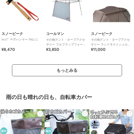
スノーピーク
コールマン
スノーピーク
ｷｬﾝﾌﾟ ペグハンマー PRO.C
その他テント・タープアクセ
その他テント・タープアクセ
サリー フルフラップフォーイ
サリー ランドネストシェルタ
¥8,470
¥3,850
¥11,000
ンスタントバイザーシェード3
ー ルーフシート
／M DR
もっとみる
雨の日も晴れの日も、自転車カバー