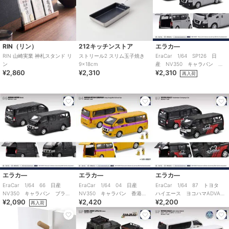
RIN（リン）
212キッチンストア
エラカ―
RIN 山崎実業 神札スタンド リ
ストリール2 スリム玉子焼き
EraCar 1/64 SP126 日
ン
9×18cm
産 NV350 キャラバン シ
¥2,860
¥2,310
¥2,310
ルバー 日本限定カラー
再入荷
エラカ―
エラカ―
エラカ―
EraCar 1/64 66 日産
EraCar 1/64 04 日産
EraCar 1/64 87 トヨタ
NV350 キャラバン ブラッ
NV350 キャラバン 香港ミ
ハイエース ヨコハマADVAN
¥2,090
¥2,420
¥2,200
ク
ニスクールバス
カンパニーカー
再入荷