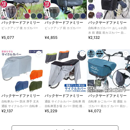
バックヤードファミリー
バックヤードファミリー
バックヤードファミリー
ピックアップ 後 カゴカバー
ピックアップ 前 カゴカバー
自転車カゴカバー おしゃれ防
水 前 通販 前カゴカバー 自転
¥5,077
¥4,855
¥2,132
車 撥水 はっ水 雨 ホコリ シン
プル
バックヤードファミリー
バックヤードファミリー
バックヤードファミリー
自転車カバー 防水 厚手 丈夫
通販 サイクルカバー 自転車 雨
自転車 かごカバー 前 通販 カ
通販 サイクルカバー 自転車 雨
自転車置き場 カバー 防犯 撥水
ゴカバー 前カゴ カバー 前かご
¥2,137
¥5,229
¥4,072
自転車置き場 カバー 防犯 撥水
はっ水 風飛び防止 飛ばない バ
カバー 大きめ ワイド 容量アッ
プ