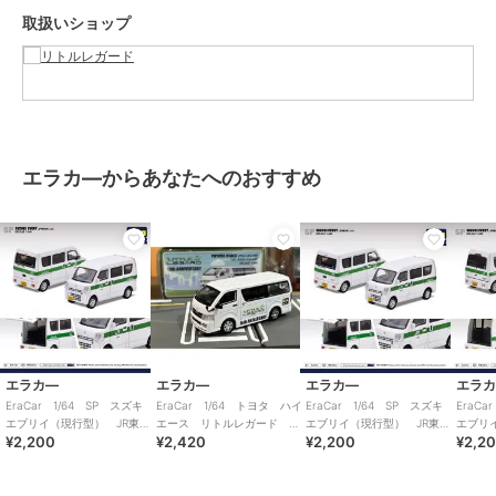
取扱いショップ
エラカ―からあなたへのおすすめ
エラカ―
エラカ―
エラカ―
エラ
EraCar 1/64 SP スズキ
EraCar 1/64 トヨタ ハイ
EraCar 1/64 SP スズキ
EraC
エブリイ（現行型） JR東日
エース リトルレガード
エブリイ（現行型） JR東日
エブリ
¥2,200
¥2,420
¥2,200
¥2,2
本 土浦駅 業務用自動車
15th ANNIVERSARY
本 石岡駅 業務用自動車
本 下