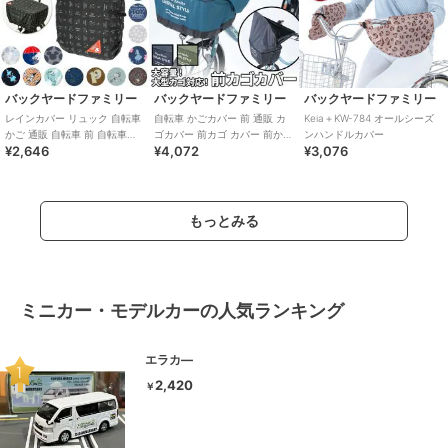
バックヤードファミリー
バックヤードファミリー
バックヤードファミリー
レインカバー リュック 自転車
自転車 かごカバー 前 通販 カ
Keia＋KW-784 オールシーズ
かご 通販 自転車 前 自転車カ
ゴカバー 前カゴ カバー 前かご
ンハンドルカバー
¥2,646
¥4,072
¥3,076
ゴカバー おしゃれ 雨よけカバ
カバー 大きめ ワイド 容量アッ
ー 雨カ
プ
もっとみる
ミニカー・モデルカーの人気ランキング
エラカ―
2,420
￥