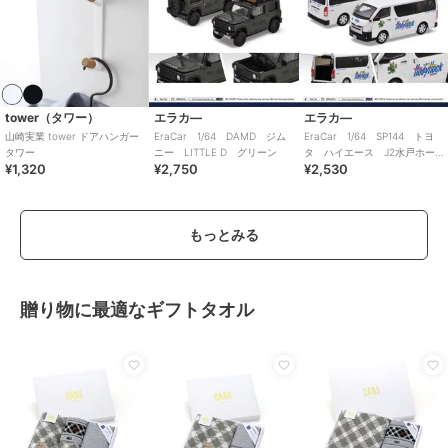
tower（タワー）
エラカ―
エラカ―
山崎実業 tower ドアハンガー
EraCar 1/64 DAMD ジム
EraCar 1/64 SP144 トヨ
タワー
ニー LITTLE D グリーン
タ ハイエース J2水戸ホー
¥1,320
¥2,750
¥2,530
リーホック
もっとみる
贈り物に最適なギフトタオル