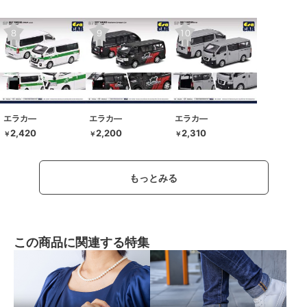
エラカ―
エラカ―
エラカ―
2,420
2,200
2,310
￥
￥
￥
もっとみる
この商品に関連する特集