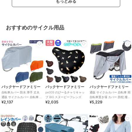
もっとみる
おすすめのサイクル用品
バックヤードファミリー
バックヤードファミリー
バックヤードファミリー
自転車カバー 防水 厚手 丈夫
pe009 のびーるチャリキャッ
通販 サイクルカバー 自転車 雨
通販 サイクルカバー 自転車 雨
プ BIG スヌーピーフレンズ
自転車置き場 カバー 防犯 撥水
¥2,137
¥2,035
¥5,229
自転車置き場 カバー 防犯 撥水
はっ水 風飛び防止 飛ばない バ