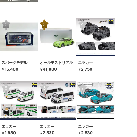
スパークモデル
オールモストリアル
エラカ―
15,400
41,800
2,750
￥
￥
￥
エラカ―
エラカ―
エラカ―
1,980
2,530
2,530
￥
￥
￥