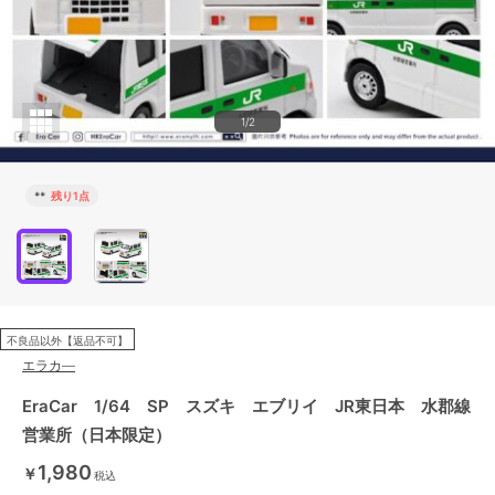
1/2
**
残り1点
不良品以外【返品不可】
エラカ―
EraCar 1/64 SP スズキ エブリイ JR東日本 水郡線
営業所（日本限定）
1,980
￥
税込