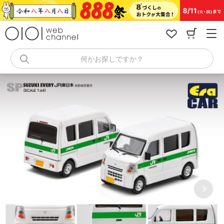
コ
ン
テ
ン
ツ
へ
何かお探しですか？
ス
キ
ッ
プ