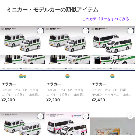
ミニカー・モデルカーの類似アイテム
このカテゴリーをすべてみる
エラカ―
エラカ―
エラカ―
EraCar 1/64 SP スズキ
EraCar 1/64 SP スズキ
EraCar 1/64 SP 日産
エブリイ（旧型） JR東日
エブリイ（旧型） JR東日
NV350 キャラバン JR東日
¥2,200
¥2,200
¥2,420
本 下館駅 業務用自動車
本 友部駅 業務用自動車
本 土浦運輸区 業務用自動
車