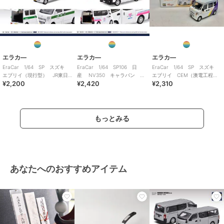
エラカ―
エラカ―
エラカ―
EraCar 1/64 SP スズキ
EraCar 1/64 SP106 日
EraCar 1/64 SP スズキ
エブリイ（現行型） JR東日
産 NV350 キャラバン ホ
エブリイ CEM（澳電工程
¥2,200
¥2,420
¥2,310
本 龍ケ崎市駅 業務用自動
ワイト急便 ホワイト
車） 限定品
車
もっとみる
あなたへのおすすめアイテム