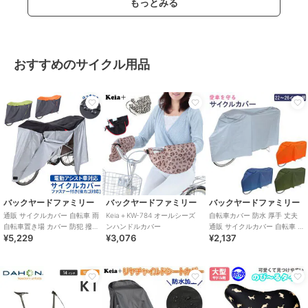
もっとみる
おすすめのサイクル用品
バックヤードファミリー
バックヤードファミリー
バックヤードファミリー
通販 サイクルカバー 自転車 雨
Keia＋KW-784 オールシーズ
自転車カバー 防水 厚手 丈夫
自転車置き場 カバー 防犯 撥水
ンハンドルカバー
通販 サイクルカバー 自転車 雨
¥5,229
¥3,076
¥2,137
はっ水 風飛び防止 飛ばない バ
自転車置き場 カバー 防犯 撥水