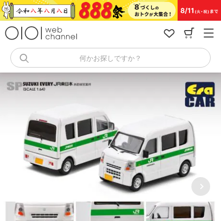
コ
ン
テ
ン
ツ
へ
何かお探しですか？
ス
キ
ッ
プ