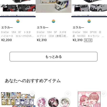
エラカ―
エラカ―
エラカ―
EraCar 1/64 87 トヨタ
EraCar 1/64 SP スズキ
EraCar 1/64 SP126 日
ハイエース ヨコハマADVAN
エブリイ CEM（澳電工程
産 NV350 キャラバン シ
¥2,200
¥2,310
¥2,310
カンパニーカー
車） 限定品
ルバー 日本限定カラー
再入荷
もっとみる
あなたへのおすすめアイテム