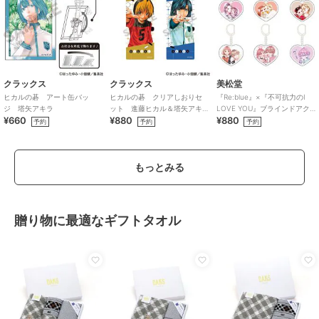
クラックス
クラックス
美松堂
ヒカルの碁 アート缶バッ
ヒカルの碁 クリアしおりセ
『Re:blue』×『不可抗力のI
ジ 塔矢アキラ
ット 進藤ヒカル＆塔矢アキ
LOVE YOU』ブラインドアク
¥660
¥880
¥880
ラ
リルキーホルダー（全6種）
予約
予約
予約
もっとみる
贈り物に最適なギフトタオル