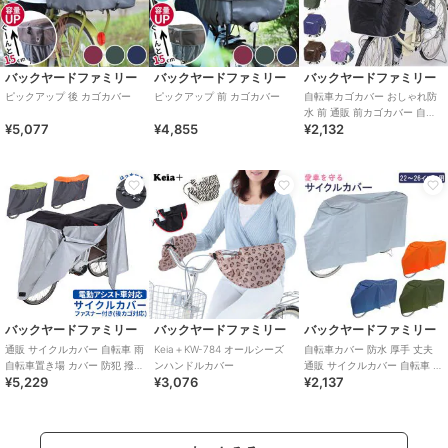
バックヤードファミリー
バックヤードファミリー
バックヤードファミリー
ピックアップ 後 カゴカバー
ピックアップ 前 カゴカバー
自転車カゴカバー おしゃれ防
水 前 通販 前カゴカバー 自転
¥5,077
¥4,855
¥2,132
車 撥水 はっ水 雨 ホコリ シン
プル
バックヤードファミリー
バックヤードファミリー
バックヤードファミリー
通販 サイクルカバー 自転車 雨
Keia＋KW-784 オールシーズ
自転車カバー 防水 厚手 丈夫
自転車置き場 カバー 防犯 撥水
ンハンドルカバー
通販 サイクルカバー 自転車 雨
¥5,229
¥3,076
¥2,137
はっ水 風飛び防止 飛ばない バ
自転車置き場 カバー 防犯 撥水