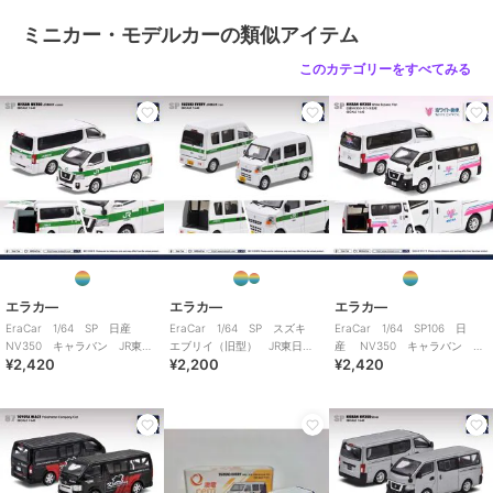
ミニカー・モデルカーの類似アイテム
このカテゴリーをすべてみる
エラカ―
エラカ―
エラカ―
EraCar 1/64 SP 日産
EraCar 1/64 SP スズキ
EraCar 1/64 SP106 日
NV350 キャラバン JR東日
エブリイ（旧型） JR東日
産 NV350 キャラバン ホ
¥2,420
¥2,200
¥2,420
本 土浦運輸区 業務用自動
本 下館駅 業務用自動車
ワイト急便 ホワイト
車