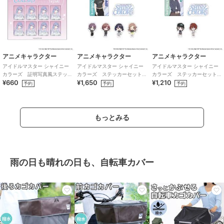
アニメキャラクター
アニメキャラクター
アニメキャラクター
アイドルマスター シャイニー
アイドルマスター シャイニー
アイドルマスター シャイニー
カラーズ 証明写真風ステッ
カラーズ ステッカーセット
カラーズ ステッカーセット
¥660
¥1,650
¥1,210
カー (鈴木羽那)
(283プロ ノクチル)
(283プロ シーズ)
予約
予約
予約
もっとみる
雨の日も晴れの日も、自転車カバー