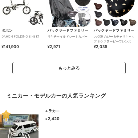
ダホン
バックヤードファミリー
バックヤードファミリー
DAHON FOLDING BIKE K1
リヤチャイルドシートカバー
pe009 のびーるチャリキャッ
プ BIG スヌーピーフレンズ
¥141,900
¥2,971
¥2,035
もっとみる
ミニカー・モデルカーの人気ランキング
エラカ―
2,420
￥