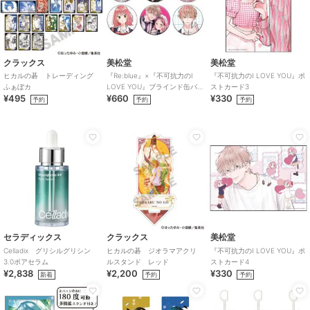
クラックス
美松堂
美松堂
ヒカルの碁 トレーディング
『Re:blue』×『不可抗力のI
『不可抗力のI LOVE YOU』ポ
ふぁぼカ
LOVE YOU』ブラインド缶バ
ストカード3
¥495
¥660
¥330
ッジ（全6種）
予約
予約
予約
セラディックス
クラックス
美松堂
Celladix グリシルグリシン
ヒカルの碁 ジオラマアクリ
『不可抗力のI LOVE YOU』ポ
3.0ポアセラム
ルスタンド レッド
ストカード4
¥2,838
¥2,200
¥330
新着
予約
予約