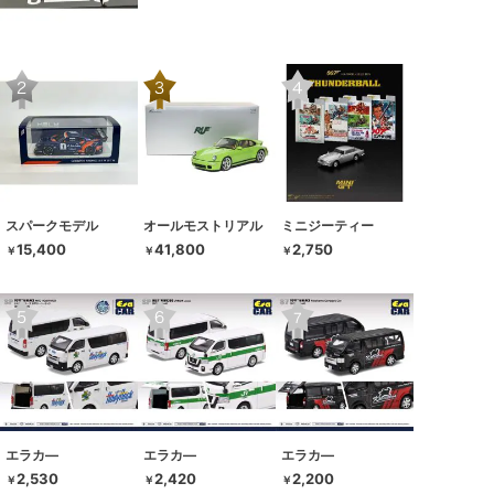
スパークモデル
オールモストリアル
ミニジーティー
15,400
41,800
2,750
￥
￥
￥
エラカ―
エラカ―
エラカ―
2,530
2,420
2,200
￥
￥
￥