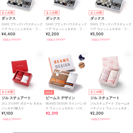
まとめ割
まとめ割
まとめ割
ダックス
ダックス
ダックス
DAKS ブラックハウスチェック
DAKS ブラックハウスチェック
DAKS ブラックハウスチェック
ベア ウォッシュタオル・フェ
ベア ウォッシュタオル・フェ
ベア ウォッシュタオル・フェ
¥4,400
¥2,200
¥5,500
イスタオル各2枚入り
イスタオル各1枚入り
イスタオル・バスタオル各1枚
入り
3点以上で8%OFF
3点以上で8%OFF
3点以上で8%OFF
まとめ割
まとめ割
SALE
ジル スチュアート
ビームス デザイン
ジル スチュアート
JILL STUART ボヌール タオル
BEAMS DESIGN ラインバンダ
ジルスチュアート ブルームオ
ハンカチ2枚入り
ナ ウォッシュタオル・バスタ
ーナメント ウォッシュタオ
¥1,100
¥2,310
¥2,200
オル各1枚入り
ル・フェイスタオル各1枚入り
3点以上で8%OFF
3点以上で8%OFF