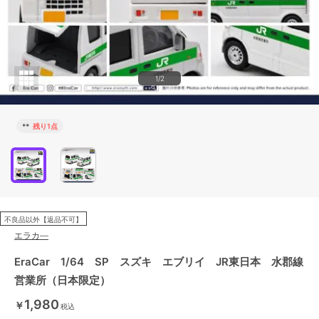
1/2
**
残り1点
不良品以外【返品不可】
エラカ―
EraCar 1/64 SP スズキ エブリイ JR東日本 水郡線
営業所（日本限定）
1,980
￥
税込