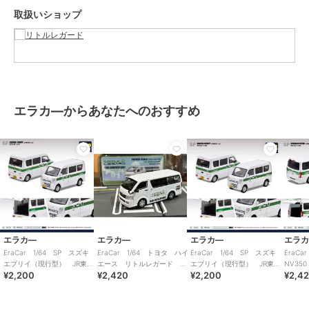
取扱いショップ
エラカ―からあなたへのおすすめ
エラカ―
エラカ―
エラカ―
エラ
EraCar 1/64 SP スズキ
EraCar 1/64 トヨタ ハイ
EraCar 1/64 SP スズキ
EraC
エブリイ（現行型） JR東日
エース リトルレガード
エブリイ（現行型） JR東日
NV35
¥2,200
¥2,420
¥2,200
¥2,4
本 土浦駅 業務用自動車
15th ANNIVERSARY
本 石岡駅 業務用自動車
本 土
車