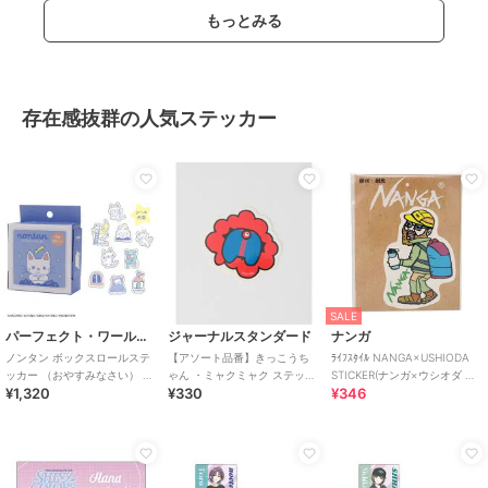
もっとみる
存在感抜群の人気ステッカー
SALE
パーフェクト・ワールド・トーキョー
ジャーナルスタンダード
ナンガ
ノンタン ボックスロールステ
【アソート品番】きっこうち
ﾗｲﾌｽﾀｲﾙ NANGA×USHIODA
ッカー （おやすみなさい） シ
ゃん ・ミャクミャク ステッカ
STICKER(ナンガ×ウシオダ ス
¥1,320
¥330
¥346
ール 9柄90ピース 絵本
ー
テッカー)