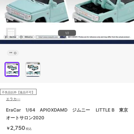
1/2
**
○
不良品以外【返品不可】
エラカ―
EraCar 1/64 APIOXDAMD ジムニー LITTLE B 東京
オートサロン2020
2,750
￥
税込