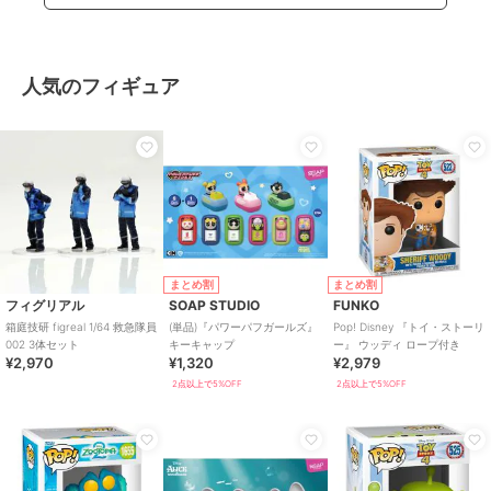
人気のフィギュア
まとめ割
まとめ割
フィグリアル
SOAP STUDIO
FUNKO
箱庭技研 figreal 1/64 救急隊員
(単品)『パワーパフガールズ』
Pop! Disney 『トイ・ストーリ
002 3体セット
キーキャップ
ー』 ウッディ ロープ付き
¥2,970
¥1,320
¥2,979
2点以上で5%OFF
2点以上で5%OFF