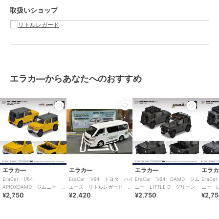
取扱いショップ
エラカ―からあなたへのおすすめ
エラカ―
エラカ―
エラカ―
エラ
EraCar 1/64
EraCar 1/64 トヨタ ハイ
EraCar 1/64 DAMD ジム
EraCa
APIOXDAMD ジムニー
エース リトルレガード
ニー LITTLE D グリーン
ニー L
¥2,750
¥2,420
¥2,750
¥2,7
THE ROOTS 東京オートサ
15th ANNIVERSARY
ロン2020