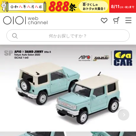
コ
ン
テ
ン
ツ
へ
何かお探しですか？
ス
キ
ッ
プ