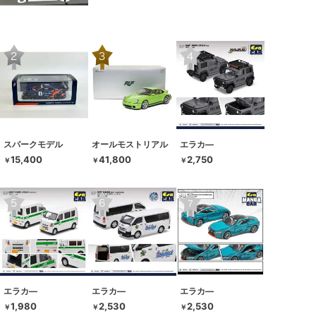
スパークモデル
オールモストリアル
エラカ―
15,400
41,800
2,750
￥
￥
￥
エラカ―
エラカ―
エラカ―
1,980
2,530
2,530
￥
￥
￥