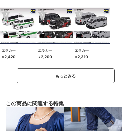
エラカ―
エラカ―
エラカ―
2,420
2,200
2,310
￥
￥
￥
もっとみる
この商品に関連する特集