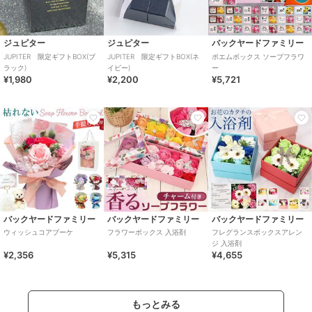
ジュピター
ジュピター
バックヤードファミリー
JUPITER 限定ギフトBOX(ブ
JUPITER 限定ギフトBOX(ネ
ポエムボックス ソープフラワ
ラック)
イビー)
ー
¥1,980
¥2,200
¥5,721
バックヤードファミリー
バックヤードファミリー
バックヤードファミリー
ウィッシュコアブーケ
フラワーボックス 入浴剤
フレグランスボックスアレン
ジ 入浴剤
¥2,356
¥5,315
¥4,655
もっとみる