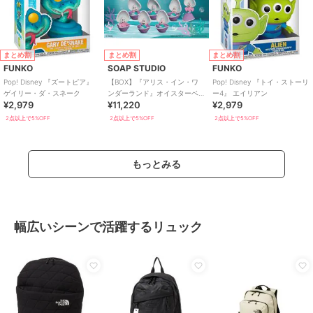
まとめ割
まとめ割
まとめ割
FUNKO
SOAP STUDIO
FUNKO
Pop! Disney 『ズートピア』
【BOX】『アリス・イン・ワ
Pop! Disney 『トイ・ストーリ
ゲイリー・ダ・スネーク
ンダーランド』オイスターベ
ー4』 エイリアン
¥2,979
¥11,220
¥2,979
ビー BOX6個入り
2点以上で5%OFF
2点以上で5%OFF
2点以上で5%OFF
もっとみる
幅広いシーンで活躍するリュック