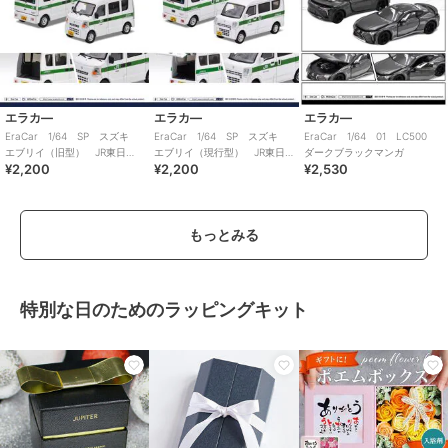
エラカ―
エラカ―
エラカ―
EraCar 1/64 SP スズキ
EraCar 1/64 SP スズキ
EraCar 1/64 01 LC500
エブリイ（旧型） JR東日
エブリイ（現行型） JR東日
ダークブラックマンガ
¥2,200
¥2,200
¥2,530
本 友部駅 業務用自動車
本 龍ケ崎市駅 業務用自動
車
もっとみる
特別な日のためのラッピングキット