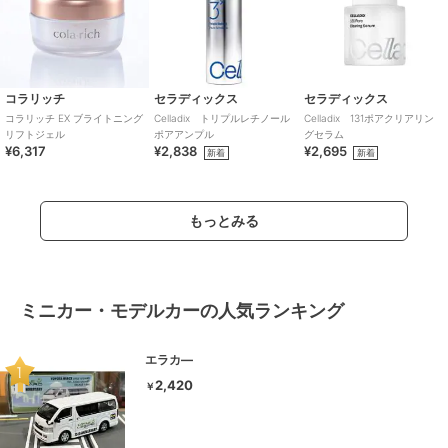
コラリッチ
セラディックス
セラディックス
コラリッチ EX ブライトニング
Celladix トリプルレチノール
Celladix 131ポアクリアリン
リフトジェル
ポアアンプル
グセラム
¥6,317
¥2,838
¥2,695
新着
新着
もっとみる
ミニカー・モデルカーの人気ランキング
エラカ―
2,420
￥