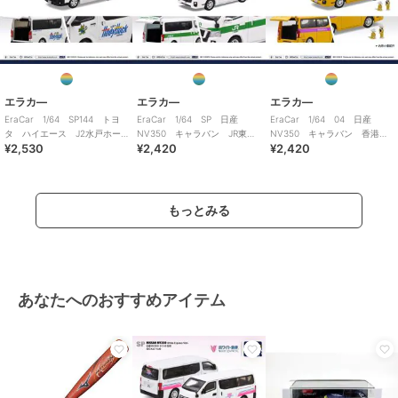
エラカ―
エラカ―
エラカ―
EraCar 1/64 SP144 トヨ
EraCar 1/64 SP 日産
EraCar 1/64 04 日産
タ ハイエース J2水戸ホー
NV350 キャラバン JR東日
NV350 キャラバン 香港ミ
¥2,530
¥2,420
¥2,420
リーホック
本 土浦運輸区 業務用自動
ニスクールバス
車
もっとみる
あなたへのおすすめアイテム