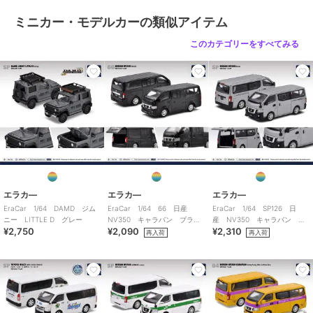
ミニカー・モデルカーの類似アイテム
このカテゴリーをすべてみる
エラカ―
エラカ―
エラカ―
EraCar 1/64 DAMD ジム
EraCar 1/64 66 日産
EraCar 1/64 SP126 日
ニー LITTLE D グレー
NV350 キャラバン ブラッ
産 NV350 キャラバン シ
¥2,750
¥2,090
¥2,310
ク
ルバー 日本限定カラー
再入荷
再入荷