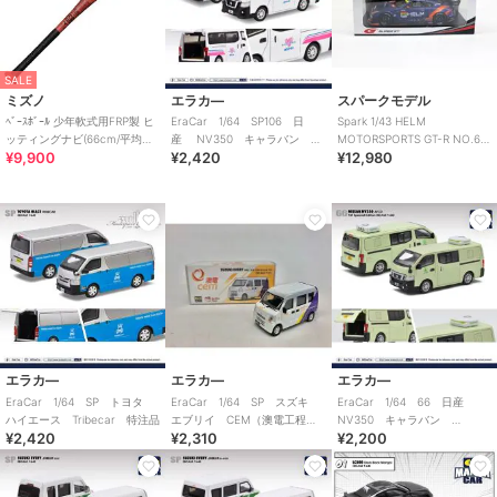
SALE
ミズノ
エラカ―
スパークモデル
ﾍﾞｰｽﾎﾞｰﾙ 少年軟式用FRP製 ヒ
EraCar 1/64 SP106 日
Spark 1/43 HELM
ッティングナビ(66cm/平均
産 NV350 キャラバン ホ
MOTORSPORTS GT-R NO.62
¥9,900
¥2,420
¥12,980
360g)
ワイト急便 ホワイト
GT300 2024
エラカ―
エラカ―
エラカ―
EraCar 1/64 SP トヨタ
EraCar 1/64 SP スズキ
EraCar 1/64 66 日産
ハイエース Tribecar 特注品
エブリイ CEM（澳電工程
NV350 キャラバン
¥2,420
¥2,310
¥2,200
車） 限定品
AFCD（香港政府漁農自然護理
署）