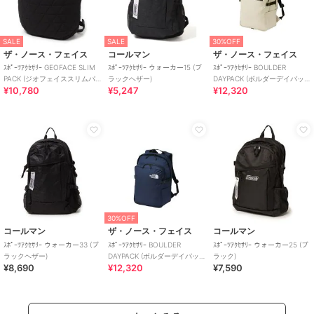
SALE
SALE
30%OFF
ザ・ノース・フェイス
コールマン
ザ・ノース・フェイス
ｽﾎﾟｰﾂｱｸｾｻﾘｰ GEOFACE SLIM
ｽﾎﾟｰﾂｱｸｾｻﾘｰ ウォーカー15 (ブ
ｽﾎﾟｰﾂｱｸｾｻﾘｰ BOULDER
PACK (ジオフェイススリムパ
ラックヘザー)
DAYPACK (ボルダーデイパッ
¥10,780
¥5,247
¥12,320
ック)
ク)
30%OFF
コールマン
ザ・ノース・フェイス
コールマン
ｽﾎﾟｰﾂｱｸｾｻﾘｰ ウォーカー33 (ブ
ｽﾎﾟｰﾂｱｸｾｻﾘｰ BOULDER
ｽﾎﾟｰﾂｱｸｾｻﾘｰ ウォーカー25 (ブ
ラックヘザー)
DAYPACK (ボルダーデイパッ
ラック)
¥8,690
¥12,320
¥7,590
ク)