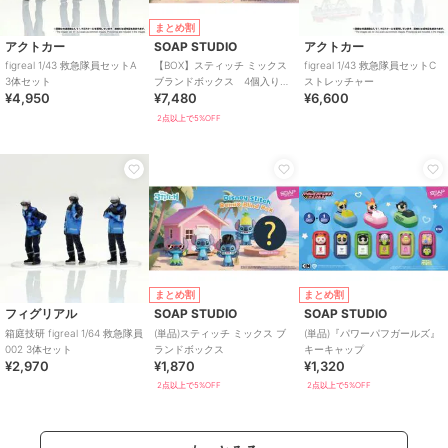
まとめ割
アクトカー
SOAP STUDIO
アクトカー
figreal 1/43 救急隊員セットA
【BOX】スティッチ ミックス
figreal 1/43 救急隊員セットC
3体セット
ブランドボックス 4個入り
ストレッチャー
¥4,950
¥7,480
¥6,600
BOX
2点以上で5%OFF
まとめ割
まとめ割
フィグリアル
SOAP STUDIO
SOAP STUDIO
箱庭技研 figreal 1/64 救急隊員
(単品)スティッチ ミックス ブ
(単品)『パワーパフガールズ』
002 3体セット
ランドボックス
キーキャップ
¥2,970
¥1,870
¥1,320
2点以上で5%OFF
2点以上で5%OFF