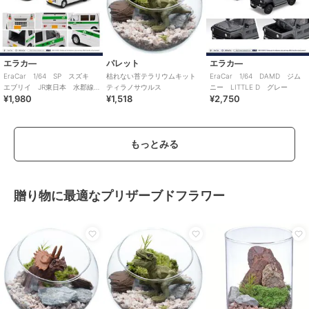
エラカ―
パレット
エラカ―
EraCar 1/64 SP スズキ
枯れない苔テラリウムキット
EraCar 1/64 DAMD ジム
エブリイ JR東日本 水郡線
ティラノサウルス
ニー LITTLE D グレー
¥1,980
¥1,518
¥2,750
営業所（日本限定）
もっとみる
贈り物に最適なプリザーブドフラワー