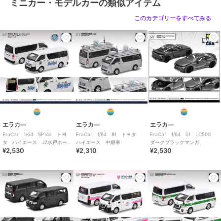
ミニカー・モデルカーの類似アイテム
このカテゴリーをすべてみる
エラカ―
エラカ―
エラカ―
EraCar 1/64 SP144 トヨ
EraCar 1/64 81 トヨタ
EraCar 1/64 01 LC500
タ ハイエース J2水戸ホー
ハイエース 中継車
ダークブラックマンガ
¥2,530
¥2,310
¥2,530
リーホック