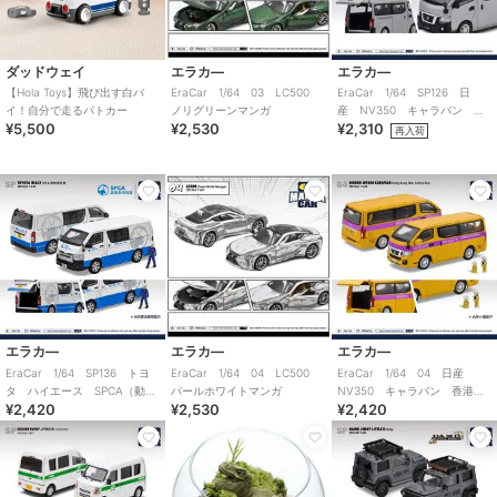
ダッドウェイ
エラカ―
エラカ―
【Hola Toys】飛び出す白バ
EraCar 1/64 03 LC500
EraCar 1/64 SP126 日
イ！自分で走るパトカー
ノリグリーンマンガ
産 NV350 キャラバン シ
¥5,500
¥2,530
¥2,310
ルバー 日本限定カラー
再入荷
エラカ―
エラカ―
エラカ―
EraCar 1/64 SP136 トヨ
EraCar 1/64 04 LC500
EraCar 1/64 04 日産
タ ハイエース SPCA（動物
パールホワイトマンガ
NV350 キャラバン 香港ミ
¥2,420
¥2,530
¥2,420
虐待防止協会）レスキューバ
ニスクールバス
ン