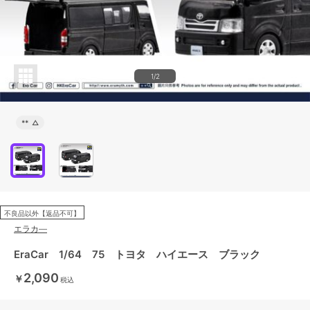
1/2
**
△
不良品以外【返品不可】
エラカ―
EraCar 1/64 75 トヨタ ハイエース ブラック
2,090
￥
税込