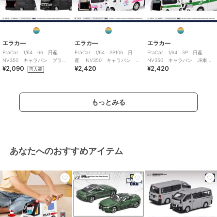
エラカ―
エラカ―
エラカ―
EraCar 1/64 66 日産
EraCar 1/64 SP106 日
EraCar 1/64 SP 日産
NV350 キャラバン ブラッ
産 NV350 キャラバン ホ
NV350 キャラバン JR東日
¥2,090
¥2,420
¥2,420
ク
ワイト急便 ホワイト
本 土浦運輸区 業務用自動
再入荷
車
もっとみる
あなたへのおすすめアイテム