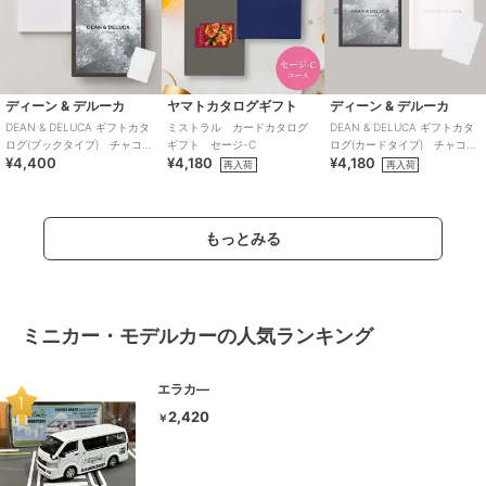
ディーン & デルーカ
ヤマトカタログギフト
ディーン & デルーカ
DEAN & DELUCA ギフトカタ
ミストラル カードカタログ
DEAN & DELUCA ギフトカタ
ログ(ブックタイプ) チャコー
ギフト セージ-C
ログ(カードタイプ) チャコー
¥4,400
¥4,180
¥4,180
ル-BC
ル-C
再入荷
再入荷
もっとみる
ミニカー・モデルカーの人気ランキング
エラカ―
2,420
￥