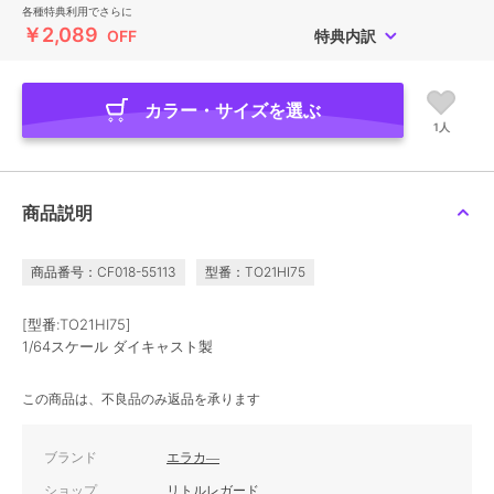
各種特典利用でさらに
￥2,089
OFF
特典内訳
カラー・サイズを選ぶ
1人
商品説明
商品番号：CF018-55113
型番：TO21HI75
[型番:TO21HI75]
1/64スケール ダイキャスト製
この商品は、不良品のみ返品を承ります
ブランド
エラカ―
ショップ
リトルレガード