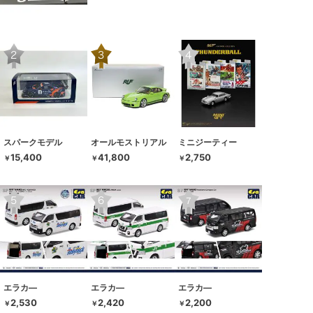
スパークモデル
オールモストリアル
ミニジーティー
15,400
41,800
2,750
￥
￥
￥
エラカ―
エラカ―
エラカ―
2,530
2,420
2,200
￥
￥
￥