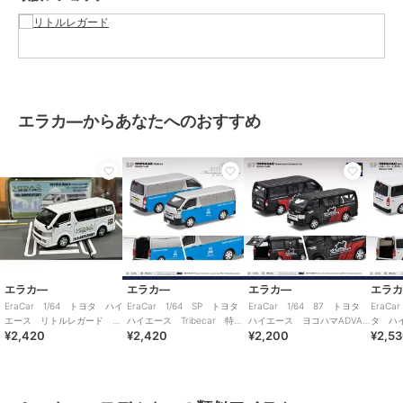
エラカ―からあなたへのおすすめ
エラカ―
エラカ―
エラカ―
エラ
EraCar 1/64 トヨタ ハイ
EraCar 1/64 SP トヨタ
EraCar 1/64 87 トヨタ
EraCa
エース リトルレガード
ハイエース Tribecar 特注
ハイエース ヨコハマADVAN
タ ハ
¥2,420
¥2,420
¥2,200
¥2,5
15th ANNIVERSARY
品
カンパニーカー
リーホ