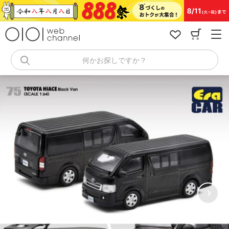
コ
ン
テ
ン
ツ
へ
何かお探しですか？
ス
キ
ッ
プ