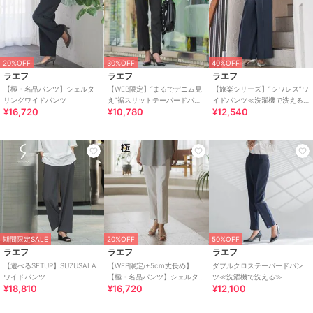
20%OFF
30%OFF
40%OFF
ラエフ
ラエフ
ラエフ
【極・名品パンツ】シェルタ
【WEB限定】“まるでデニム見
【旅楽シリーズ】”シワレス”ワ
リングワイドパンツ
え”裾スリットテーパードパン
イドパンツ≪洗濯機で洗える
¥16,720
¥10,780
¥12,540
ツ
≫
期間限定SALE
20%OFF
50%OFF
ラエフ
ラエフ
ラエフ
【選べるSETUP】SUZUSALA
【WEB限定/+5cm丈長め】
ダブルクロステーパードパン
ワイドパンツ
【極・名品パンツ】シェルタ
ツ≪洗濯機で洗える≫
¥18,810
¥16,720
¥12,100
リングテーパードパンツ