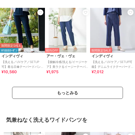
ットアップ可／丈が選べ
期間限定SALE
¥1888ｸｰﾎﾟﾝ
60%OFF
期間限定SALE
インディヴィ
アー・ヴェ・ヴェ
インディヴィ
【洗える／UVケア／SETUP
【接触冷感/洗える/イージーケ
【洗える／UVケア／SETUP可
可】着る日傘テーパードパン
ア】美ラクるイージーテーパ
能】デニムライクテーパード
¥10,560
¥1,975
¥7,012
ツ
ードパンツ
パンツ
もっとみる
気兼ねなく洗えるワイドパンツを