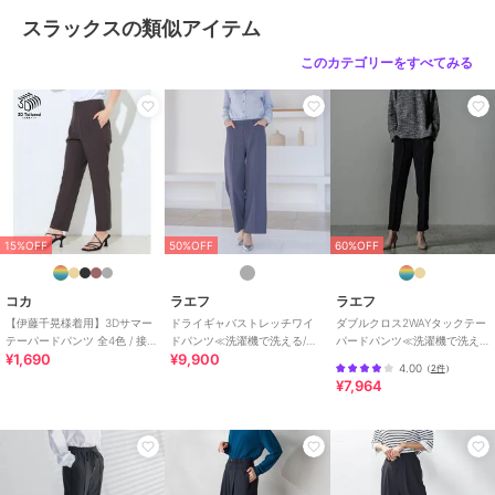
パンツ
／
スラックス
スラックスの類似アイテム
カラー
ブルー、ネイビー、ピンク
このカテゴリーをすべてみる
サイズ
7号,9号,11号
素材
ポリエステル95％ ポリウレタン
5％
商品のお取り扱い方法
お手入れ
洗濯機、漂白不可、タンブル乾燥
不可、自然乾燥、アイロン仕上げ
可、ドライ可、ウエットクリーニ
15%OFF
50%OFF
60%OFF
ング可
特徴
パンツ
コカ
ラエフ
ラエフ
ポリエステル素材
/
無地
/
洗え
【伊藤千晃様着用】3Dサマー
ドライギャバストレッチワイ
ダブルクロス2WAYタックテー
テーパードパンツ 全4色 / 接触
ドパンツ≪洗濯機で洗える/セ
パードパンツ≪洗濯機で洗え
る
/
ルーズストレート
/
ワイ
¥1,690
¥9,900
冷感・シワになりにくい
ットアップ対応≫
る/セットアップ対応≫
ド・バギー
/
ミッドライズ
/
ハ
4.00
（
2件
）
¥7,964
イライズ
/
ライフスタイル
/
パ
ーティー・結婚式・二次会
/
ビジ
ネス
/
カジュアル
/
セレモニ
ー・入学式・卒業式
/
就活
スラックス