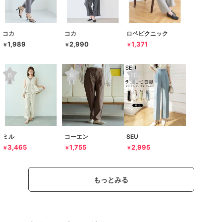
コカ
コカ
ロペピクニック
1,989
2,990
1,371
￥
￥
￥
ミル
コーエン
SEU
3,465
1,755
2,995
￥
￥
￥
もっとみる