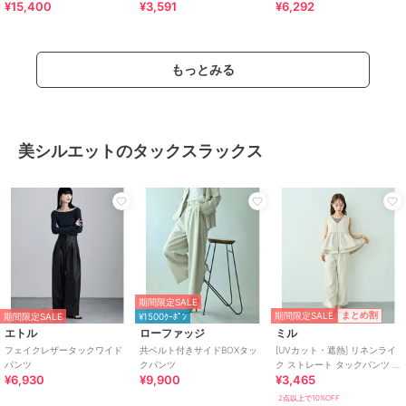
¥15,400
¥3,591
¥6,292
ツ
ろイージーワイドパンツ
もっとみる
美シルエットのタックスラックス
期間限定SALE
期間限定SALE
まとめ割
期間限定SALE
¥1500ｸｰﾎﾟﾝ
エトル
ローファッジ
ミル
フェイクレザータックワイド
共ベルト付きサイドBOXタッ
[UVカット・遮熱] リネンライ
パンツ
クパンツ
ク ストレート タックパンツ /
¥6,930
¥9,900
¥3,465
セットアップ【mil/ミル】
2点以上で10%OFF