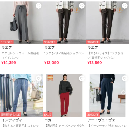
15%OFF
30%OFF
30%OFF
ラエフ
ラエフ
ラエフ
エクセレントウォーム裏起毛
”ラクきれい”裏起毛ジョグパン
【大きいサイズ】”ラクきれ
ワイドパンツ
い”裏起毛ジョグパン
¥14,399
¥13,090
¥13,860
期間限定SALE
SALE
30%OFF
インディヴィ
コカ
アー・ヴェ・ヴェ
【洗える／裏起毛】ストレッ
【裏起毛】カーブパンツ 全3色
【イージーケア/洗える/ストレ