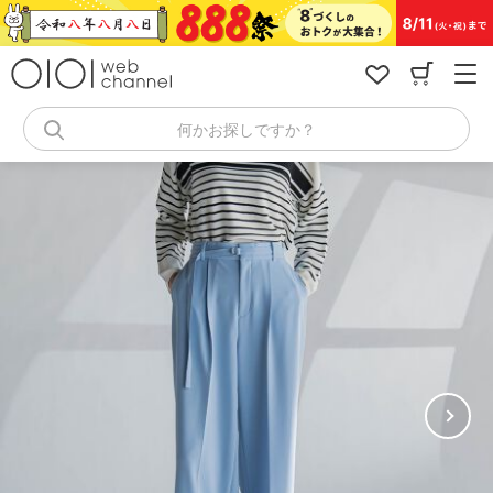
コ
ン
テ
ン
ツ
へ
何かお探しですか？
ス
キ
ッ
プ