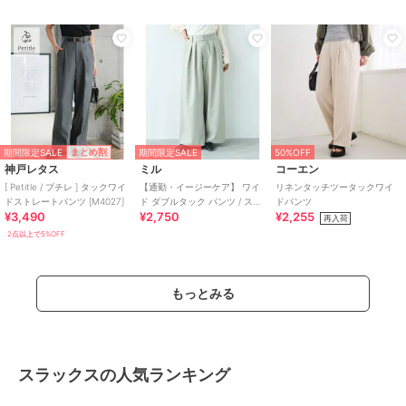
期間限定SALE
まとめ割
期間限定SALE
50%OFF
神戸レタス
ミル
コーエン
[ Petitle / プチレ ] タックワイ
【通勤・イージーケア】 ワイ
リネンタッチツータックワイ
ドストレートパンツ [M4027]
ド ダブルタック パンツ / スラ
ドパンツ
¥3,490
¥2,750
¥2,255
ックス 【mil (ミル)】
再入荷
2点以上で5%OFF
もっとみる
スラックスの人気ランキング