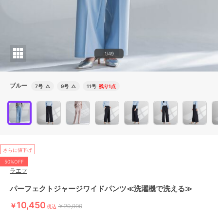
1/49
ブルー
7号
△
9号
△
11号
残り1点
さらに値下げ
50%OFF
ラエフ
パーフェクトジャージワイドパンツ≪洗濯機で洗える≫
10,450
￥
￥20,900
税込