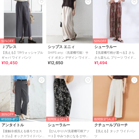
50%OFF
50%OFF
Ｊプレス
シップス エニィ
シューラルー
【洗える】T/Rウォッシャブル
SHIPS any:〈洗濯機可能〉サ
【洗濯機可柄が選べる】さら
ギャバ ワイド パンツ
イド ボタン デザイン ワイド
さら楽ちん プリーツ ワイドパ
¥10,450
¥12,650
¥1,494
イージー パンツ
ンツ
30%OFF
¥1500ｸｰﾎﾟﾝ
期間限定SALE
期間限定SALE
アンタイトル
シューラルー
クチュールブローチ
【接触冷感洗える後ろウエス
【ひんやりUV洗濯機可柄アソ
【洗える】タック ワイドパン
トゴム】オックスワイドパン
ート】やみつきになる ひやと
ツ