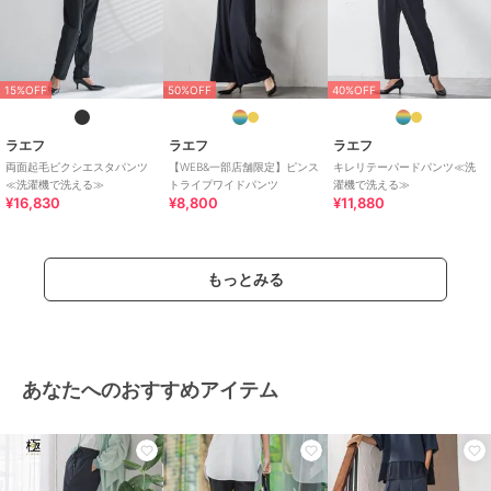
ポリエステル素材
/
無地
/
洗え
る
/
ルーズストレート
/
ワイ
ド・バギー
/
ミッドライズ
/
ハ
イライズ
/
ライフスタイル
/
パ
15%OFF
50%OFF
40%OFF
ーティー・結婚式・二次会
/
ビジ
ネス
/
カジュアル
/
セレモニ
ラエフ
ラエフ
ラエフ
ー・入学式・卒業式
/
就活
両面起毛ピクシエスタパンツ
【WEB&一部店舗限定】ピンス
キレリテーパードパンツ≪洗
≪洗濯機で洗える≫
トライプワイドパンツ
濯機で洗える≫
原産国
中国
¥16,830
¥8,800
¥11,880
もっとみる
あなたへのおすすめアイテム