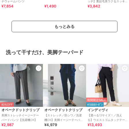
チウォームパンツ
ッチ】裏起毛美ラクるスッキ
¥7,854
¥1,490
¥3,842
リ見えテーパードパンツ
もっとみる
洗って干すだけ、美脚テーパード
期間限定SALE
40%OFF
¥1888ｸｰﾎﾟﾝ
オペークドットクリップ
オペークドットクリップ
インディヴィ
美脚ストレッチイージーテー
【ストレッチ／防シワ／洗濯
【選べる13サイズ！／洗え
パードパンツ【洗濯機OK】
機OK】美脚イージーテーパー
る】ウエストゴムタックテー
¥2,987
¥4,979
¥13,493
ドパンツ《SS～LL／5col／セ
パード褒められパンツ