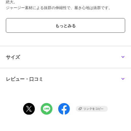
絶大。
ジャージー素材による抜群の伸縮性で、履き心地は抜群です。
【機能性】
◆Easy Care
ご自宅でのお手入れが簡単
【素材の特徴】
布帛のジョーゼットのような繊細な表面を表現したカットジョーゼッ
ト。
サイズ
撚りを強くかけた細番手のポリエステルジャージにポリウレタンをブ
レンドし、
美しい見た目とストレッチ性が共存。
伸縮性に優れているので、長時間着ていてもノンストレス。
レビュー・口コミ
----------------------------------
洗濯方法
家庭洗濯：液温は40℃を限度とし、洗濯機で弱い洗濯ができる。
自然乾燥：日蔭の吊り干しがよい。
アイロン：底面温度110℃を限度としてアイロン仕上げができる。
ドライクリーニング：石油系溶剤による弱いドライクリーニングがで
きる。
----------------------------------