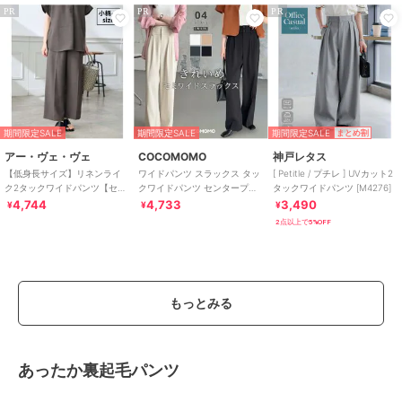
PR
PR
PR
期間限定SALE
期間限定SALE
期間限定SALE
まとめ割
アー・ヴェ・ヴェ
COCOMOMO
神戸レタス
【低身長サイズ】リネンライ
ワイドパンツ スラックス タッ
[ Petitle / プチレ ] UVカット2
ク2タックワイドパンツ【セッ
クワイドパンツ センタープレ
タックワイドパンツ [M4276]
トアップ対応/接触冷感/UVカ
ス ボトムス レディース パンツ
4,744
4,733
3,490
¥
¥
¥
ット/アンチピリ
タック
2点以上で5%OFF
もっとみる
あったか裏起毛パンツ