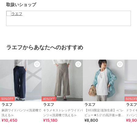
取扱いショップ
※画像の商品はサンプルとなりますので実際の商品と仕様、加工、サ
イズが若干異なる場合がございます。
※お客様のモニター環境により実際のお色と多少異なる場合がござい
ます。
※撮影状況や光の当たり具合により、色合いが異なって見える場合が
ございます。
ラエフからあなたへのおすすめ
※商品タグに記載されたサイズはヌードサイズです。実際の商品のサ
イズは商品情報の実寸をご確認ください。
関連ワード：la.f… ラ エフ 2025春夏 2025SS 春 春服 イージーパン
ツ ロングパンツ ワイドルーズ スタンダード 10分丈 ポリエステル シ
ンプル フォーマル モード マニッシュ 無地 ワイドパンツ ノンストレ
ス
50%OFF
40%OFF
50%OF
ラエフ
ラエフ
ラエフ
ラエ
ブランド
ラエフ
麻調ワイドパンツ≪洗濯機で
キラメキストレッチワイドパ
【WEB限定/追加生産】≪“レ
ドライ
洗える≫
ンツ≪洗濯機で洗える≫
ビュー★5.0”の高評価≫優秀
ドパン
ショップ
ラエフ
¥10,450
¥15,180
¥8,800
¥9,9
タンク
ットア
商品カテゴリ
パンツ
／
スラックス
性別タイプ
レディース