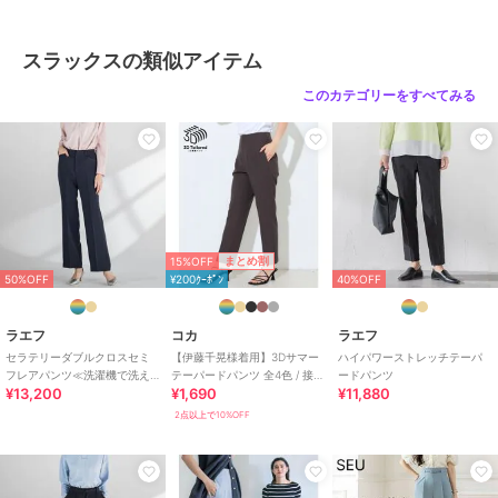
素材
ポリエステル61％ トリアセテート
39％
スラックスの類似アイテム
商品のお取り扱い方法
このカテゴリーをすべてみる
お手入れ
洗濯機、漂白不可、タンブル乾燥
不可、自然乾燥、アイロン仕上げ
可、ドライ可、ウエットクリーニ
ング可
特徴
パンツ
ポリエステル素材
/
無地
/
スキ
15%OFF
まとめ割
ニー・スリム
/
テーパード
/
ミ
50%OFF
¥200ｸｰﾎﾟﾝ
40%OFF
ッドライズ
/
ライフスタイル
/
パーティー・結婚式・二次会
/
セ
レモニー・入学式・卒業式
/
就活
ラエフ
コカ
ラエフ
/
ブラックフォーマル（礼装・喪
セラテリーダブルクロスセミ
【伊藤千晃様着用】3Dサマー
ハイパワーストレッチテーパ
フレアパンツ≪洗濯機で洗え
テーパードパンツ 全4色 / 接触
ードパンツ
服）
¥13,200
¥1,690
¥11,880
る≫
冷感・シワになりにくい
スラックス
2点以上で10%OFF
ポリエステル素材
/
無地
/
スキ
ニー・スリム
/
テーパード
/
ミ
ッドライズ
/
ライフスタイル
/