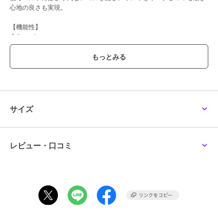
心地の良さも実現。
【機能性】
◆Easy Care
ご自宅でのお手入れが簡単
【素材の特徴】
トリアセテート/ポリエステルの二重織素材。
トリアセテートが持つシルクのような上品なきしみやドレープ性が特
長。
適度な肉感で、身体のラインを拾いひくく、ホールド感ある着心地。
サイズ
----------------------------------
洗濯方法
家庭洗濯：液温は30℃を限度とし、洗濯機で非常に弱い洗濯ができ
レビュー・口コミ
る。
自然乾燥：日蔭の吊り干しがよい。
アイロン：底面温度110℃を限度としてアイロン仕上げができる。
ドライクリーニング：石油系溶剤による弱いドライクリーニングがで
きる。
----------------------------------