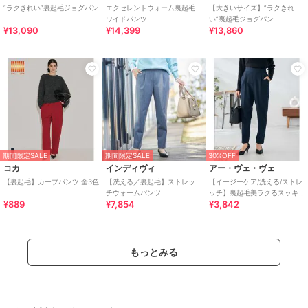
”ラクきれい”裏起毛ジョグパン
エクセレントウォーム裏起毛
【大きいサイズ】”ラクきれ
ワイドパンツ
い”裏起毛ジョグパン
¥13,090
¥14,399
¥13,860
期間限定SALE
期間限定SALE
30%OFF
コカ
インディヴィ
アー・ヴェ・ヴェ
【裏起毛】カーブパンツ 全3色
【洗える／裏起毛】ストレッ
【イージーケア/洗える/ストレ
チウォームパンツ
ッチ】裏起毛美ラクるスッキ
¥889
¥7,854
¥3,842
リ見えテーパードパンツ
もっとみる