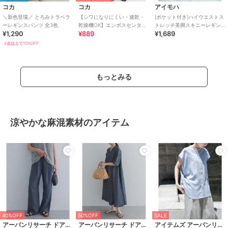
コカ
コカ
アイモハ
＼新色登場／ とろみトラベラ
【シワになりにくい・速乾・
[ポケット付き]ハイウエストス
ーレギンスパンツ 全3色
乾燥機OK】エンボスセンター
トレッチ美脚スキニーレギン
¥1,290
¥889
¥1,689
シームレギンスパンツ 全2色
スパンツ
2点以上で10%OFF
もっとみる
涼やかな麻混素材のアイテム
40%OFF
50%OFF
SALE
アーバンリサーチ ドアーズ
アーバンリサーチ ドアーズ
アイテムズ アーバンリサーチ