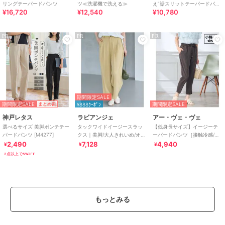
リングテーパードパンツ
ツ≪洗濯機で洗える≫
え”裾スリットテーパードパン
¥16,720
¥12,540
¥10,780
ツ
PR
PR
PR
期間限定SALE
期間限定SALE
期間限定SALE
まとめ割
¥888ｸｰﾎﾟﾝ
神戸レタス
ラビアンジェ
アー・ヴェ・ヴェ
選べるサイズ 美脚ポンチテー
タックワイドイージースラッ
【低身長サイズ】イージーテ
パードパンツ [M4277]
クス｜美脚/大人きれいめ/オフ
ーパードパンツ［接触冷感/速
ィスカジュアル/センタープレ
乾/UVカット/イージーケア］
2,490
7,128
4,940
¥
¥
¥
スで脚長効果 ♪
2点以上で5%OFF
もっとみる