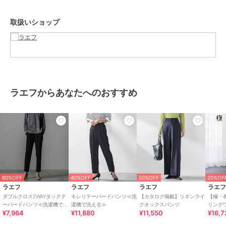
※画像の商品はサンプルとなりますので実際の商品と仕様、加工、サ
イズが若干異なる場合がございます。
取扱いショップ
※お客様のモニター環境により実際のお色と多少異なる場合がござい
ます。
※撮影状況や光の当たり具合により、色合いが異なって見える場合が
ございます。
※商品タグに記載されたサイズはヌードサイズです。実際の商品のサ
イズは商品情報の実寸をご確認ください。
ラエフからあなたへのおすすめ
関連ワード：la.f… ラ エフ 2025春夏 2025SS 春 春服 テーパードパ
ンツ テーパード ゴム シンプル フォーマル モード マニッシュ
ブランド
ラエフ
ショップ
ラエフ
商品カテゴリ
パンツ
／
スラックス
60%OFF
40%OFF
50%OFF
20%OF
性別タイプ
レディース
ラエフ
ラエフ
ラエフ
ラエ
パンツ
／
スラックス
ダブルクロス2WAYタックテ
キレリテーパードパンツ≪洗
【カタログ掲載】リネンライ
【極・
ーパードパンツ≪洗濯機で洗
濯機で洗える≫
クオックスパンツ
リング
カラー
ベージュ、ネイビー
¥7,964
¥11,880
¥11,550
¥16,7
える/セットアップ対応≫
サイズ
7号,9号,11号