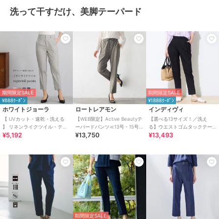
洗って干すだけ、美脚テーパード
期間限定SALE
期間限定SALE
¥888ｸｰﾎﾟﾝ
¥1888ｸｰﾎﾟﾝ
ホワイトジョーラ
ロートレアモン
インディヴィ
【 UVカット・速乾・洗える
【WEB限定】Active Beautyテ
【選べる13サイズ！／洗え
】 リネンライクツイル・テー
ーパードパンツ≪13号・15号
る】ウエストゴムタックテー
¥5,192
¥13,750
¥13,493
パードパンツ
あり/洗濯機で洗える≫
パード褒められパンツ
期間限定SALE