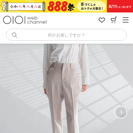
コ
ン
テ
ン
ツ
へ
何かお探しですか？
ス
キ
ッ
プ