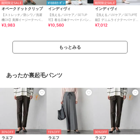
期間限定SALE
¥1888ｸｰﾎﾟﾝ
期間限定SALE
オペークドットクリップ
インディヴィ
インディヴィ
【ストレッチ／防シワ／洗濯
【洗える／UVケア／SETUP
【洗える／UVケア／SETUP可
機OK】美脚イージーテーパー
可】着る日傘テーパードパン
能】デニムライクテーパード
¥3,983
¥10,560
¥7,012
ドパンツ《SS～LL／5col／セ
ツ
パンツ
ットアップ可／丈が選べ
もっとみる
あったか裏起毛パンツ
30%OFF
15%OFF
30%OFF
ラエフ
ラエフ
ラエフ