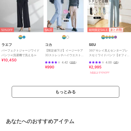
パーティー・結婚式・二次会
/
セ
レモニー・入学式・卒業式
/
就活
/
ブラックフォーマル（礼装・喪
服）
原産国
ベトナム
期間限定SALE
まとめ割
50%OFF
SALE
ラエフ
コカ
SEU
パーフェクトジャージワイド
【限定値下げ】イージーケア
360°キレイ見えセンタープレ
パンツ≪洗濯機で洗える≫
3Dストレッチハイウエストパ
スセミワイドパンツ【オフィ
¥10,450
ンツ
スカジュアル】【きれいめカ
4.42
4.00
（
35件
）
（
3件
）
ジュアル】
¥990
¥2,995
3点以上で10%OFF
もっとみる
あなたへのおすすめアイテム