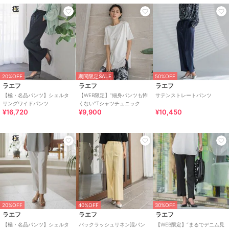
20%OFF
期間限定SALE
50%OFF
ラエフ
ラエフ
ラエフ
【極・名品パンツ】シェルタ
【WEB限定】”細身パンツも怖
サテンストレートパンツ
リングワイドパンツ
くない”Tシャツチュニック
¥16,720
¥9,900
¥10,450
20%OFF
40%OFF
30%OFF
ラエフ
ラエフ
ラエフ
【極・名品パンツ】シェルタ
バックラッシュリネン混パン
【WEB限定】“まるでデニム見