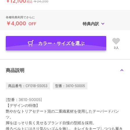
12,100
￥
￥24,200
税込
各種特典利用でさらに
￥4,000
OFF
特典内訳
カラー・サイズを選ぶ
3人
商品説明
商品番号：CF018-55053
型番：3610-50005
[型番：3610-50005]
【デザインの特徴】
艶やかなトリアセテート混の二重織素材を使用したテーパードパン
ツ。
脚をほっそり長く見せるブランド自慢の型紙を採用。
後ろベルトにはさり気ないゴムを施し、キレイをキープしつつも履き