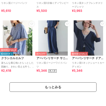
リネン混イージーパンツ
リネン混5分袖ミディワンピー
リネン混タックフレンチスリ
ス
ーブシャツ
¥5,610
¥5,500
¥3,993
期間限定SALE
¥200ｸｰﾎﾟﾝ
40%OFF
期間限定SALE
クラシカルエルフ
アーバンリサーチ サニーレーベル
アーバンリサーチ ドアーズ
楽ちんな着心地×さらっとした
リネン混イージーワイドパン
リネン混Vネックショートカー
肌触り。きれい見えも叶う。
ツ
ディガン
¥2,418
¥5,346
¥5,346
リネン混バンドカラースキッ
再入荷
パータックブラウス
もっとみる