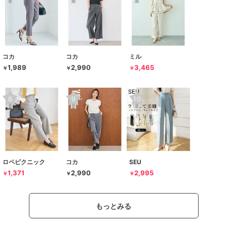
コカ
コカ
ミル
1,989
2,990
3,465
￥
￥
￥
ロペピクニック
コカ
SEU
1,371
2,990
2,995
￥
￥
￥
もっとみる