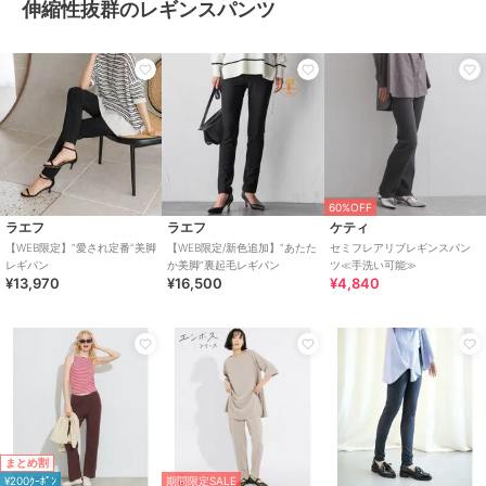
伸縮性抜群のレギンスパンツ
60%OFF
ラエフ
ラエフ
ケティ
【WEB限定】”愛され定番”美脚
【WEB限定/新色追加】”あたた
セミフレアリブレギンスパン
レギパン
か美脚”裏起毛レギパン
ツ≪手洗い可能≫
¥13,970
¥16,500
¥4,840
まとめ割
¥200ｸｰﾎﾟﾝ
期間限定SALE