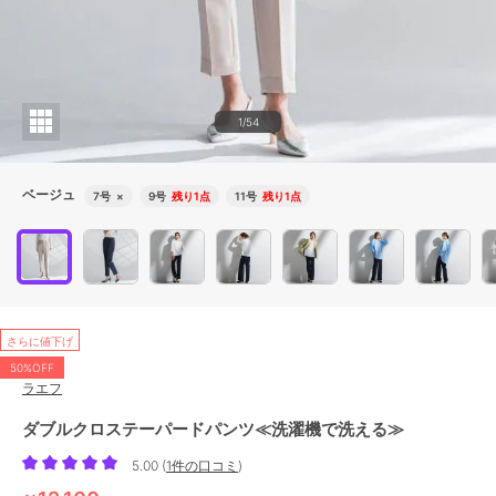
1/54
ベージュ
7号
×
9号
残り1点
11号
残り1点
さらに値下げ
50%OFF
ラエフ
ダブルクロステーパードパンツ≪洗濯機で洗える≫
5.00
(
1件の口コミ
)