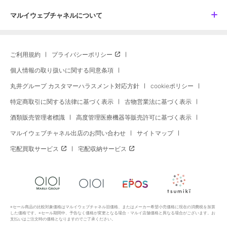
マルイウェブチャネルについて
ご利用規約
プライバシーポリシー
個人情報の取り扱いに関する同意条項
丸井グループ カスタマーハラスメント対応方針
cookieポリシー
特定商取引に関する法律に基づく表示
古物営業法に基づく表示
酒類販売管理者標識
高度管理医療機器等販売許可に基づく表示
マルイウェブチャネル出店のお問い合わせ
サイトマップ
宅配買取サービス
宅配収納サービス
※セール商品の比較対象価格はマルイウェブチャネル旧価格、またはメーカー希望小売価格に現在の消費税を加算
した価格です。※セール期間中、予告なく価格が変更となる場合・マルイ店舗価格と異なる場合がございます。お
支払いはご注文時の価格となりますのでご了承ください。