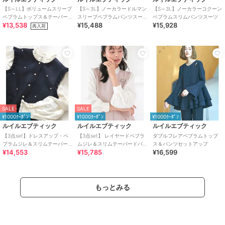
【S～LL】ボリュームスリーブ
【S～3L】ノーカラードルマン
【S～3L】ノーカラーコクーン
ペプラムトップス＆テーパー
スリーブペプラムパンツスー
ペプラムスリムパンツスーツ
¥13,538
¥15,488
¥15,928
ドパンツセットアップ
ツ
再入荷
SALE
SALE
¥1000ｸｰﾎﾟﾝ
¥1000ｸｰﾎﾟﾝ
¥1000ｸｰﾎﾟﾝ
ルイルエブティック
ルイルエブティック
ルイルエブティック
【3点set】ドレスアップ・ペ
【3点set】 レイヤードペプラ
ダブルフレアペプラムトップ
プラムジレ＆スリムテーパー
ムジレ＆スリムテーパードパ
ス＆パンツセットアップ
¥14,553
¥15,785
¥16,599
ドパンツフリルブラウス付き
ンツビジューブラウス付き
もっとみる