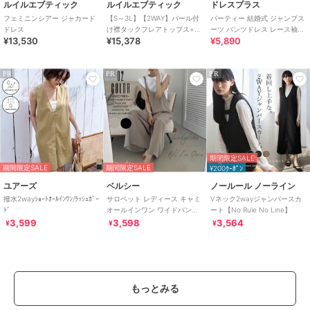
ルイルエブティック
ルイルエブティック
ドレスプラス
フェミニンシアー ジャカード
【S～3L】【2WAY】パール付
パーティー 結婚式 ジャンプス
ドレス
け襟タックフレアトップス+シ
ーツ パンツドレス レース袖
¥13,530
¥15,378
¥5,890
ークレットゴムパンツセット
2way
アップ
PR
PR
PR
期間限定SALE
期間限定SALE
期間限定SALE
¥200ｸｰﾎﾟﾝ
ユアーズ
ベルシー
ノールール ノーライン
撥水2wayｼｮｰﾄｵｰﾙｲﾝﾜﾝ/ﾗｯｼｭｶﾞｰ
サロペット レディース キャミ
Vネック2wayジャンパースカ
ﾄﾞ
オールインワン ワイドパンツ
ート【No Rule No Line】
つなぎ 大人サロペット 黒
3,599
3,598
3,564
¥
¥
¥
もっとみる