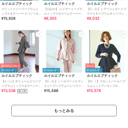
ルイルエブティック
ルイルエブティック
ルイルエブティック
スリットスリーブペプラムト
【2点set】 レイヤードペプラ
【S～3L】シアージャカードブ
ップス＆テーパードパンツセ
ムトップス＆スリムテーパー
ラウス＆ペプラムキャミワン
¥15,928
¥8,305
¥9,032
ットアップ
ドパンツ
ピース
期間限定SALE
SALE
¥1000ｸｰﾎﾟﾝ
¥1000ｸｰﾎﾟﾝ
¥1000ｸｰﾎﾟﾝ
ルイルエブティック
ルイルエブティック
ルイルエブティック
【S～LL】ボリュームスリーブ
【S～3L】ノーカラードルマン
【M、L】フロントパールペプ
ペプラムトップス＆テーパー
スリーブペプラムパンツスー
ラムニットアンサンブル
¥13,538
¥15,488
¥15,576
ドパンツセットアップ
ツ
再入荷
もっとみる