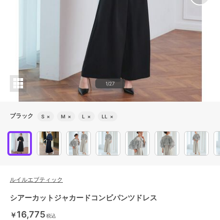
1/27
ブラック
S
×
M
×
L
×
LL
×
ルイルエブティック
シアーカットジャカードコンビパンツドレス
16,775
￥
税込