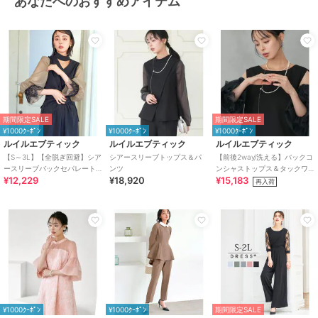
あなたへのおすすめアイテム
期間限定SALE
期間限定SALE
¥1000ｸｰﾎﾟﾝ
¥1000ｸｰﾎﾟﾝ
¥1000ｸｰﾎﾟﾝ
ルイルエブティック
ルイルエブティック
ルイルエブティック
【S～3L】【全脱ぎ回避】シア
シアースリーブトップス＆パ
【前後2way/洗える】バックコ
ースリーブバックセパレート
ンツ
ンシャストップス＆タックワ
¥12,229
¥18,920
¥15,183
パンツドレス
イドパンツドレス（チュール
再入荷
つけ袖付き）
¥1000ｸｰﾎﾟﾝ
¥1000ｸｰﾎﾟﾝ
期間限定SALE