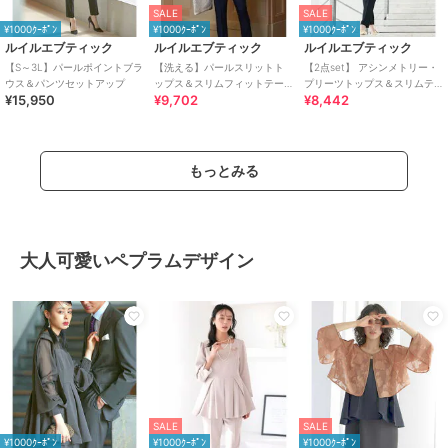
SALE
SALE
¥1000ｸｰﾎﾟﾝ
¥1000ｸｰﾎﾟﾝ
¥1000ｸｰﾎﾟﾝ
ルイルエブティック
ルイルエブティック
ルイルエブティック
【S～3L】パールポイントブラ
【洗える】パールスリットト
【2点set】 アシンメトリー・
ウス＆パンツセットアップ
ップス＆スリムフィットテー
プリーツトップス＆スリムテ
¥15,950
¥9,702
¥8,442
パードパンツドレス
ーパードパンツ
もっとみる
大人可愛いペプラムデザイン
SALE
SALE
¥1000ｸｰﾎﾟﾝ
¥1000ｸｰﾎﾟﾝ
¥1000ｸｰﾎﾟﾝ