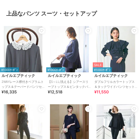
上品なパンツ スーツ・セットアップ
SALE
¥1000ｸｰﾎﾟﾝ
¥1000ｸｰﾎﾟﾝ
¥1000ｸｰﾎﾟﾝ
ルイルエブティック
ルイルエブティック
ルイルエブティック
2WAYレース襟付きペプラムト
【S～LL/洗える】シアースリ
ダブルフリルカラートップス
ップス＆テーパードパンツセ
ーブトップス＆ピンタックパ
＆タックワイドパンツセット
¥16,335
¥12,518
¥11,550
ットアップ
ンツダンボールニットセット
アップ
アップ