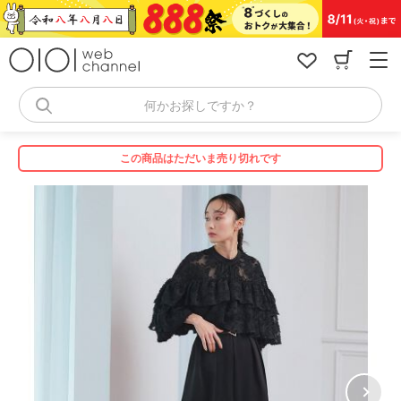
コ
ン
テ
ン
ツ
へ
何かお探しですか？
ス
キ
ッ
この商品はただいま売り切れです
プ