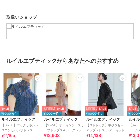
後ろ襟にスナップボタン。ファスナー開きです。
取扱いショップ
・ポケット
左右に便利なシームポケット付きです。
・ウエストゴム
後ろウエストはゴム入りで程よく体にフィットして、ウエスト～ヒッ
プ周りをすっきりと見せてくれます。
ルイルエブティックからあなたへのおすすめ
■生地
ジャカード部分：フリンジのような立体感あるカットジャカード素材
はシアー感があるのでふわりと軽やか。
無地部分：滑らかでさらっとした肌触りの落ち感ある、程よく肉厚の
ツイル素材。ストレッチ性があります。
SALE
期間限定SALE
期間限定SALE
SALE
¥1000ｸｰﾎﾟﾝ
¥1000ｸｰﾎﾟﾝ
¥1000ｸｰﾎﾟﾝ
¥1000ｸ
※開き具：後ろ開きファスナー+スナップ釦●おすすめシーン
ルイルエブティック
ルイルエブティック
ルイルエブティック
ルイ
結婚式、披露宴、セレモニー、2次会(二次会)、1.5次会などのお呼ば
【S～3L】バックリボンレー
【S～5L】オーガンジースリ
【ストレッチ】華やぎセット
【S～L
れや、成人式、同窓会、謝恩会、婚活、街コンなどのパーティーシー
スコンビパンツドレス
ーブトップス＆シークレット
アップドレス シアーカットジ
ードシ
¥11,165
¥12,603
¥14,138
¥13,
ゴム・スリムテーパードパン
ャカードトップス/セミワイド
ンツド
ンはもちろん、デートや女子会、七五三、お宮参り、誕生日会、入学