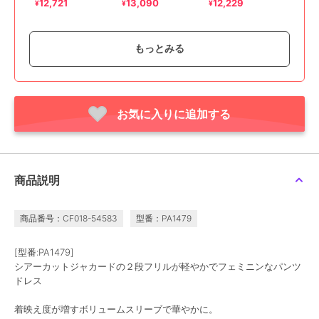
セットアップ
フレアパンツドレス セ
クセパレートパンツドレ
12,721
13,090
12,229
¥
¥
¥
ットアップ
ス
もっとみる
SALE
お気に入りに追加する
¥1000ｸｰﾎﾟﾝ
¥1000ｸｰﾎﾟﾝ
ルイルエブティック
ルイルエブティック
【S～3L】バックリボン
【S～LL】ビジュー付ガ
レースコンビパンツドレ
ウチョオールインワン
ス
11,165
12,188
¥
¥
商品説明
商品番号：CF018-54583
型番：PA1479
[型番:PA1479]
シアーカットジャカードの２段フリルが軽やかでフェミニンなパンツ
ドレス
着映え度が増すボリュームスリーブで華やかに。