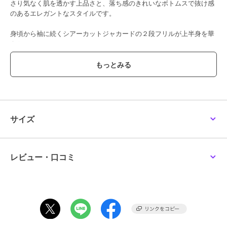
さり気なく肌を透かす上品さと、落ち感のきれいなボトムスで抜け感
のあるエレガントなスタイルです。
身頃から袖に続くシアーカットジャカードの２段フリルが上半身を華
やかに。
落ち感ある素材がエレガントなタック入りワイドパンツ。
お手持ちのベルトでウエストマークすればスタイルアップ効果UP！
【ディテール】
シアー素材にジャカード柄が入った素材で、身頃から袖に続く２段フ
リルも軽やかなボリュームに。
サイズ
スッキリとしたタック入りワイドパンツは、落ち感ある素材で体形カ
バーしつつエレガントな印象。
トップスはコンパクトな丈感で、スタイルアップが叶います。
レビュー・口コミ
・襟
襟はシンプルなスタンドカラー。
・袖口
袖口ゴムでブラウジングの調整が可能です。
・開き具