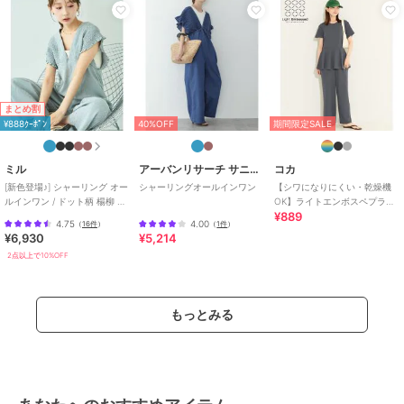
お手入れ
ドライ
特徴
オールインワン・サロペット
無地
/
その他柄
/
フリル
/
LL･1
3号以上あり
/
S･7号以下あり
/
ワイド・バギー
/
パーティー・結
まとめ割
¥888ｸｰﾎﾟﾝ
40%OFF
期間限定SALE
婚式・二次会
/
セレモニー・入学
式・卒業式
ミル
アーバンリサーチ サニーレーベル
コカ
オールインワン・つなぎ
[新色登場♪] シャーリング オー
シャーリングオールインワン
【シワになりにくい・乾燥機
無地
/
その他柄
/
フリル
/
LL･1
ルインワン / ドット柄 楊柳 ギ
OK】ライトエンボスペプラム
¥889
ンガム 【mil(ミル)】
オールインワン 全2色
3号以上あり
/
S･7号以下あり
/
4.75
4.00
（
16件
）
（
1件
）
ワイド・バギー
/
パーティー・結
¥6,930
¥5,214
婚式・二次会
/
セレモニー・入学
2点以上で10%OFF
式・卒業式
原産国
中国製
もっとみる