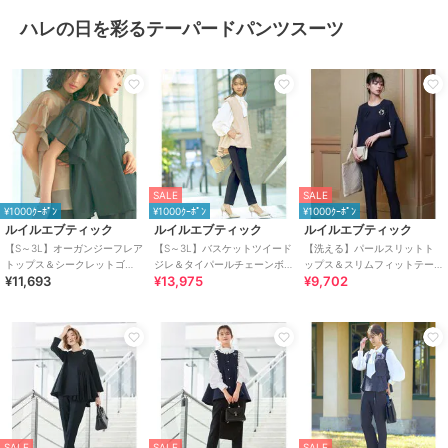
ハレの日を彩るテーパードパンツスーツ
SALE
SALE
¥1000ｸｰﾎﾟﾝ
¥1000ｸｰﾎﾟﾝ
¥1000ｸｰﾎﾟﾝ
ルイルエブティック
ルイルエブティック
ルイルエブティック
【S～3L】オーガンジーフレア
【S～3L】バスケットツイード
【洗える】パールスリットト
トップス＆シークレットゴ
ジレ＆タイパールチェーンボ
ップス＆スリムフィットテー
¥11,693
¥13,975
¥9,702
ム・スリムテーパードパンツ
リューム袖ブラウス＆テーパ
パードパンツドレス
（ボウタイ付き）
ードパンツ
SALE
SALE
SALE