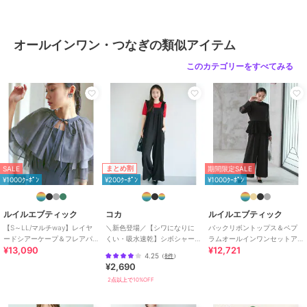
ツ（ボウタイ付き）
パンツ
式(入園式)、卒業式(卒園式)、演奏会、発表会などの学校行事での母
親・ママスーツとしてなど、20代・30代・40代・50代まで幅広いシ
ーンで着回せるフォーマルパーティーセットアップパンツドレスで
オールインワン・つなぎの類似アイテム
す。
このカテゴリーをすべてみる
ブランド
ルイルエブティック
ショップ
ルイルエブティック
商品カテゴリ
オールインワン・サロペット
／
オールインワン・つなぎ
まとめ割
SALE
期間限定SALE
性別タイプ
レディース
¥1000ｸｰﾎﾟﾝ
¥200ｸｰﾎﾟﾝ
¥1000ｸｰﾎﾟﾝ
オールインワン・サロペット
／
オールインワン・つなぎ
ルイルエブティック
コカ
ルイルエブティック
カラー
ブラック、ネイビー、ライトグレ
【S～LL/マルチway】レイヤ
＼新色登場／【シワになりに
バックリボントップス＆ペプ
ー
ードシアーケープ＆フレアパ
くい・吸水速乾】シボシャー
ラムオールインワンセットア
¥13,090
¥12,721
ンツドレス セットアップ
リングフリルオールインワン
ップ
サイズ
S,M,L,LL
4.25
（
8件
）
全2色
¥2,690
素材
本体 ポリエステル100％
2点以上で10%OFF
別布 ポリエステル100％
商品のお取り扱い方法