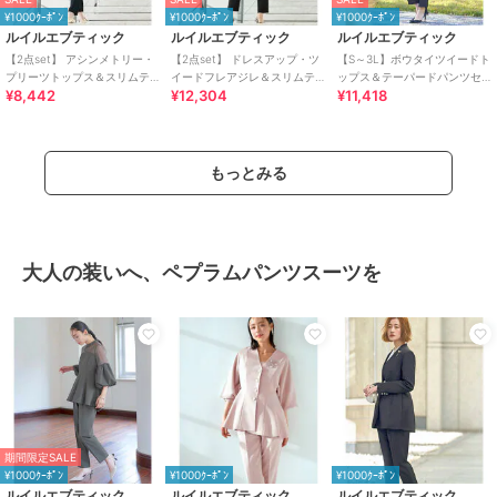
¥1000ｸｰﾎﾟﾝ
¥1000ｸｰﾎﾟﾝ
¥1000ｸｰﾎﾟﾝ
ルイルエブティック
ルイルエブティック
ルイルエブティック
【2点set】 アシンメトリー・
【2点set】 ドレスアップ・ツ
【S～3L】ボウタイツイードト
プリーツトップス＆スリムテ
イードフレアジレ＆スリムテ
ップス＆テーパードパンツセ
¥8,442
¥12,304
¥11,418
ーパードパンツ
ーパードパンツ
ットアップ
もっとみる
大人の装いへ、ペプラムパンツスーツを
期間限定SALE
¥1000ｸｰﾎﾟﾝ
¥1000ｸｰﾎﾟﾝ
¥1000ｸｰﾎﾟﾝ
ルイルエブティック
ルイルエブティック
ルイルエブティック