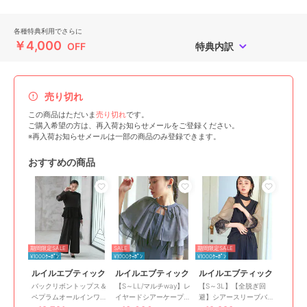
各種特典利用でさらに
￥4,000
OFF
特典内訳
売り切れ
この商品はただいま
売り切れ
です。
ご購入希望の方は、再入荷お知らせメールをご登録ください。
※再入荷お知らせメールは一部の商品のみ登録できます。
おすすめの商品
期間限定SALE
SALE
期間限定SALE
¥1000ｸｰﾎﾟﾝ
¥1000ｸｰﾎﾟﾝ
¥1000ｸｰﾎﾟﾝ
ルイルエブティック
ルイルエブティック
ルイルエブティック
バックリボントップス＆
【S～LL/マルチway】レ
【S～3L】【全脱ぎ回
ペプラムオールインワン
イヤードシアーケープ＆
避】シアースリーブバッ