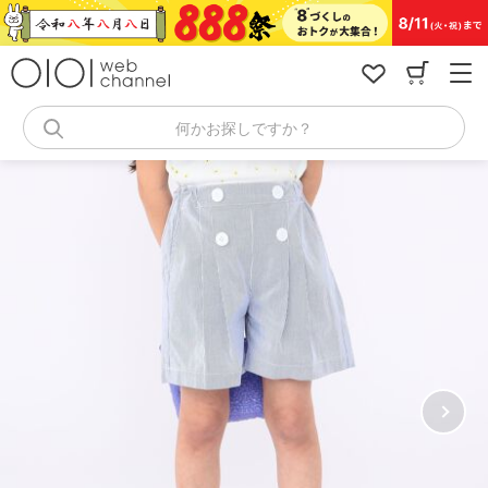
コ
ン
テ
ン
ツ
へ
何かお探しですか？
ス
キ
ッ
プ