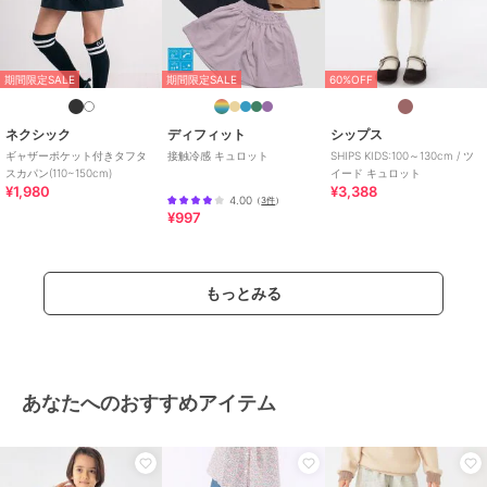
期間限定SALE
期間限定SALE
60%OFF
ネクシック
ディフィット
シップス
ギャザーポケット付きタフタ
接触冷感 キュロット
SHIPS KIDS:100～130cm / ツ
スカパン(110~150cm)
イード キュロット
¥1,980
¥3,388
4.00
（
3件
）
¥997
もっとみる
あなたへのおすすめアイテム