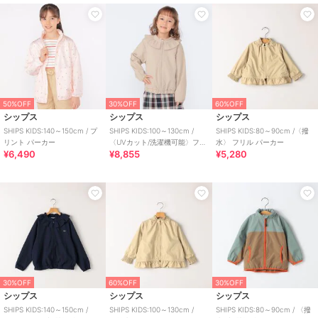
50%OFF
30%OFF
60%OFF
シップス
シップス
シップス
SHIPS KIDS:140～150cm / プ
SHIPS KIDS:100～130cm /
SHIPS KIDS:80～90cm /〈撥
リント パーカー
〈UVカット/洗濯機可能〉フリ
水〉 フリル パーカー
¥6,490
¥8,855
¥5,280
ル パーカ
30%OFF
60%OFF
30%OFF
シップス
シップス
シップス
SHIPS KIDS:140～150cm /
SHIPS KIDS:100～130cm /
SHIPS KIDS:80～90cm / 〈撥