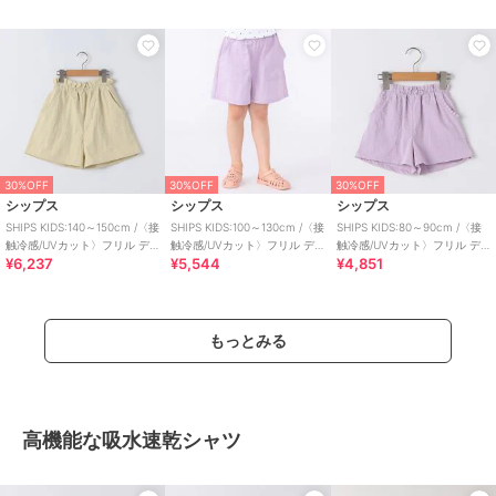
30%OFF
30%OFF
30%OFF
シップス
シップス
シップス
SHIPS KIDS:140～150cm /〈接
SHIPS KIDS:100～130cm /〈接
SHIPS KIDS:80～90cm /〈接
触冷感/UVカット〉フリル デ
触冷感/UVカット〉フリル デ
触冷感/UVカット〉フリル デ
¥6,237
¥5,544
¥4,851
イリー ショーツ
イリー ショーツ
イリー ショーツ
もっとみる
高機能な吸水速乾シャツ