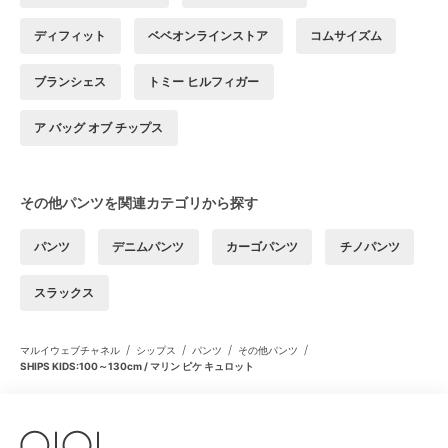
ディフィット
ベベオンラインストア
コムサイズム
ブランシェス
トミー ヒルフィガー
ア バッグ オブ チップス
その他パンツを関連カテゴリから探す
パンツ
デニムパンツ
カーゴパンツ
チノパンツ
スラックス
/
/
/
/
マルイウェブチャネル
シップス
パンツ
その他パンツ
SHIPS KIDS:100～130cm / マリン ピケ キュロット