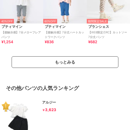
40%OFF
60%OFF
期間限定SALE
プティマイン
プティマイン
ブランシェス
【接触冷感】7分メローフレア
【接触冷感】7分丈ハートカッ
【WEB限定/DRC】カットソー
パンツ
トワークパンツ
7分丈パンツ
¥1,254
¥836
¥682
もっとみる
その他パンツの人気ランキング
アルジー
3,623
￥