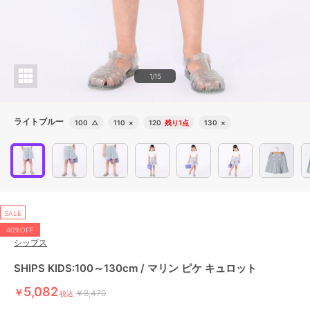
1/15
ライトブルー
100
△
110
×
120
残り1点
130
×
SALE
40%OFF
シップス
SHIPS KIDS:100～130cm / マリン ピケ キュロット
5,082
￥
￥8,470
税込