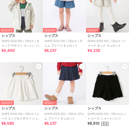
60%OFF
30%OFF
50%OFF
シップス
シップス
シップス
SHIPS KIDS:100～130cm / キ
SHIPS KIDS:100～130cm / デ
SHIPS KIDS:100～130cm / ツ
ャップ デザイン コットン パー
ニム プリーツ キュロット
イード タック キュロット
¥4,400
¥6,237
¥4,235
カー
30%OFF
30%OFF
シップス
シップス
シップス
SHIPS KIDS:140～150cm / レ
SHIPS KIDS:100～130cm /デニ
SHIPS KIDS:140～150cm/ニッ
ース エンブロイダリー ショー
ム プリーツ キュロット
ト レース ショートパンツ
¥8,085
¥6,237
¥8,910
ト パンツ
新着