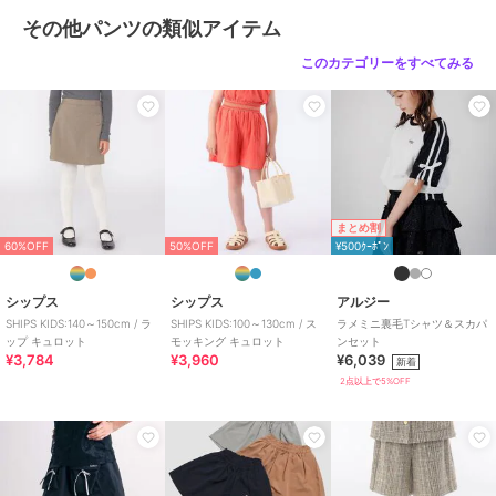
商品のお取り扱い方法
その他パンツの類似アイテム
特徴
パンツ
このカテゴリーをすべてみる
綿・コットン素材
/
布・キャンバ
ス
/
無地
/
ミッドライズ
/
マリ
ン・プール
/
ハーフ ひざ丈
/
カ
ジュアル
その他パンツ
綿・コットン素材
/
布・キャンバ
ス
/
無地
/
ミッドライズ
/
マリ
まとめ割
ン・プール
/
ハーフ ひざ丈
/
カ
60%OFF
50%OFF
¥500ｸｰﾎﾟﾝ
ジュアル
原産国
中国
シップス
シップス
アルジー
SHIPS KIDS:140～150cm / ラ
SHIPS KIDS:100～130cm / ス
ラメミニ裏毛Tシャツ＆スカパ
ップ キュロット
モッキング キュロット
ンセット
¥3,784
¥3,960
¥6,039
新着
2点以上で5%OFF