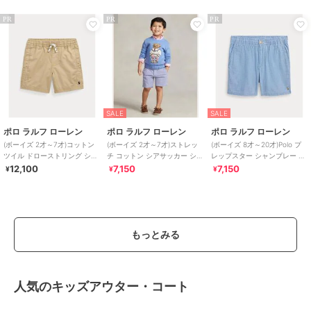
PR
PR
PR
SALE
SALE
ポロ ラルフ ローレン
ポロ ラルフ ローレン
ポロ ラルフ ローレン
(ボーイズ 2才～7才)コットン
(ボーイズ 2才～7才)ストレッ
(ボーイズ 8才～20才)Polo プ
ツイル ドローストリング ショ
チ コットン シアサッカー ショ
レップスター シャンブレー シ
ートパンツ
ートパンツ
ョートパンツ
12,100
7,150
7,150
¥
¥
¥
もっとみる
人気のキッズアウター・コート