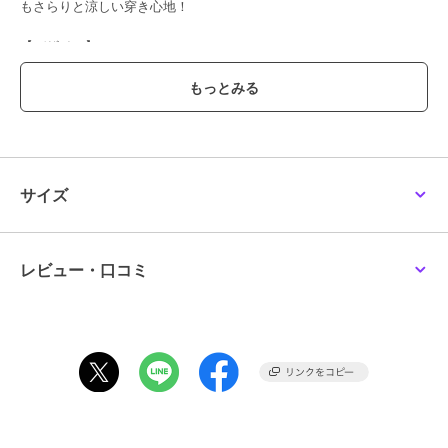
もさらりと涼しい穿き心地！
【デザイン】
ウエストには、２本ずつタックを入れ立体感を持たせつつ、広がりを
抑えたシルエットでトップスを選ばず着回し力抜群◎
ウエストゴム仕様で楽に着脱ができ、内側のアジャスターでサイズ調
節も可能です。
便利な両脇ポケットが付いているのも嬉しいポイント！
フロントには白いアンカー柄ボタンをあしらい、細部にもマリンテイ
ストを加えたこだわりの一枚です。
サイズ
【おそろい/スタイリング/シーン】
インスタイルでもアウトスタイルでも決まる万能アイテムです♪
履きやすさと清涼感のある上品さを兼ね備えた、デイリーからお出か
レビュー・口コミ
けまで幅広いシーンで活躍してくれます！
同デザインで素材違いの展開もございます。（品番：513-40-0083、
513-40-0084）
【対象カテゴリー：トドラー/TODDLER】
【注意事項】
※末永く愛用頂く為に、アテンションタグ・洗濯ネームを必ずご確認
の上、着用又はお取り扱いください。