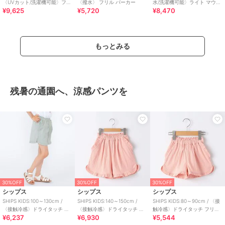
〈UVカット/洗濯機可能〉フリ
〈撥水〉 フリル パーカー
水/洗濯機可能〉ライト マウン
¥9,625
¥5,720
¥8,470
ル パーカ
テンパーカ
もっとみる
残暑の通園へ、涼感パンツを
30%OFF
30%OFF
30%OFF
シップス
シップス
シップス
SHIPS KIDS:100～130cm /
SHIPS KIDS:140～150cm /
SHIPS KIDS:80～90cm / 〈接
〈接触冷感〉ドライタッチ フ
〈接触冷感〉ドライタッチ フ
触冷感〉ドライタッチ フリル
¥6,237
¥6,930
¥5,544
リル ショート パンツ
リル ショート パンツ
ショート パンツ