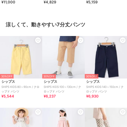
¥11,000
¥4,829
¥5,159
タッチ バンドカラー シャ
ツ
ス
涼しくて、動きやすい7分丈パンツ
30%OFF
30%OFF
30%OFF
シップス
シップス
シップス
SHIPS KIDS:80～90cm / クロ
SHIPS KIDS:100～130cm / ク
SHIPS KIDS:140～150cm / ク
ップド パンツ
ロップド パンツ
ロップド パンツ
¥5,544
¥6,237
¥6,930