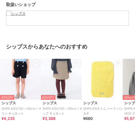
取扱いショップ
※撮影環境による光の当たり具合やパソコン・スマートフォンなどの
閲覧環境によって、実際の色味と異なって見える場合があります。
あらかじめご了承ください。商品の色味は商品単体で撮影した画像を
ご参照ください。
※画像の商品はサンプルです。実際の商品と仕様、加工、サイズが若
干異なる場合がございます。
※モールサイトによって(ハイフン/-)抜きでの品番表記となります。
シップスからあなたへのおすすめ
ブランド
シップス
ショップ
シップス
商品カテゴリ
パンツ
／
その他パンツ
性別タイプ
ガールズ
パンツ
／
その他パンツ
50%OFF
60%OFF
40%OF
シップス
シップス
シップス
シッ
カラー
ライトブルー
SHIPS KIDS:100～130cm / マ
SHIPS KIDS:100～130cm / ラ
SHIPS KIDS:ミニ ハーフ ハン
SHIPS 
リン キュロット
ップ キュロット
カチ
14GG
サイズ
100,110,120,130
¥4,235
¥3,388
¥660
¥5,6
ガン
素材
本体: コットン100%、 別布: コッ
トン100%