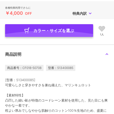
各種特典利用でさらに
￥4,000
OFF
特典内訳
カラー・サイズを選ぶ
1人
商品説明
商品番号：CF018-50708
型番：513400085
[型番：513400085]
可愛らしさと穿きやすさを兼ね備えた、マリンキュロット
【素材特性】
凸凹した細い畝が特徴のコードレーン素材を使用した、見た目にも爽
やかな一着です。
程よい厚みでしなやかな肌触りのコットン100％生地のため、盛夏に