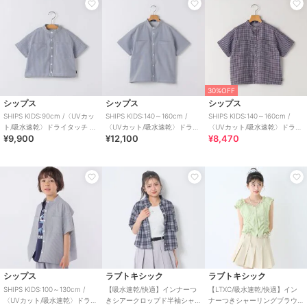
30%OFF
シップス
シップス
シップス
SHIPS KIDS:90cm /〈UVカッ
SHIPS KIDS:140～160cm /
SHIPS KIDS:140～160cm /
ト/吸水速乾〉ドライタッチ バ
〈UVカット/吸水速乾〉ドライ
〈UVカット/吸水速乾〉ドライ
¥9,900
¥12,100
¥8,470
ンドカラー シャツ
タッチ バンドカラー シャ
タッチ バンドカラー シャ
シップス
ラブトキシック
ラブトキシック
SHIPS KIDS:100～130cm /
【吸水速乾/快適】インナーつ
【LTXC/吸水速乾/快適】イン
〈UVカット/吸水速乾〉ドライ
きシアークロップド半袖シャ
ナーつきシャーリングブラウ