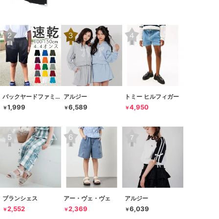
バックヤードファミリー
アルジー
トミー ヒルフィガー
1,999
6,589
4,950
￥
￥
￥
ブランシェス
アー・ヴェ・ヴェ
アルジー
2,552
2,369
6,039
￥
￥
￥