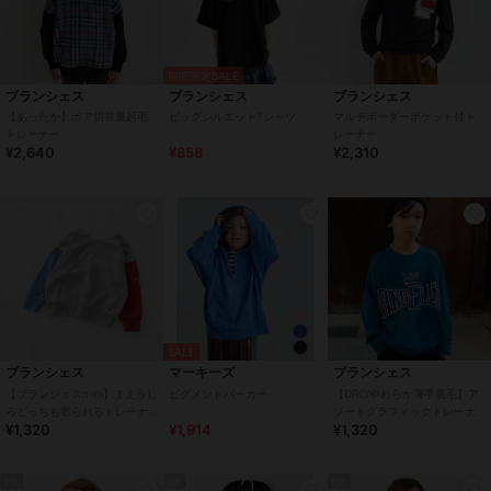
期間限定SALE
ブランシェス
ブランシェス
ブランシェス
【あったか】ボア切替裏起毛
ビッグシルエットTシャツ
マルチボーダーポケット付ト
トレーナー
レーナー
¥2,640
¥858
¥2,310
SALE
ブランシェス
マーキーズ
ブランシェス
【ブランシェスmini】まえうし
ピグメントパーカー
【DRC/やわらか薄手裏毛】ア
ろどっちも着られるトレーナ
ソートグラフィックトレーナ
¥1,320
¥1,914
¥1,320
ー
ー
PR
PR
PR