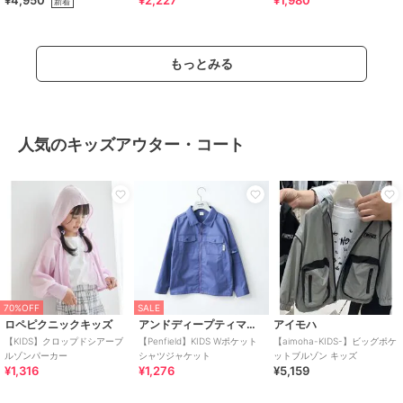
¥4,950
¥2,227
¥1,980
新着
【男の子】【女の子】
もっとみる
人気のキッズアウター・コート
70%OFF
SALE
ロペピクニックキッズ
アンドディープティマイン
アイモハ
【KIDS】クロップドシアーブ
【Penfield】KIDS Wポケット
【aimoha-KIDS-】ビッグポケ
ルゾンパーカー
シャツジャケット
ットブルゾン キッズ
¥1,316
¥1,276
¥5,159