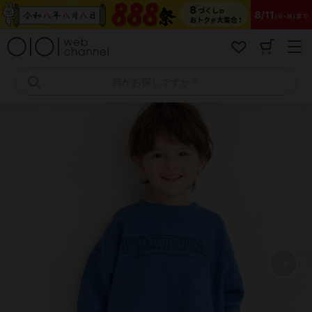
コ
ン
テ
ン
ツ
へ
何かお探しですか？
ス
キ
ッ
プ