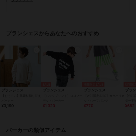
商品画像をご覧ください。
※商品の色味につきまして、お客様のお使いのPCの
モニター環境により実際のカラーと画像の色味が
違って見える場合が御座います。
予めご了承の上、ご注文下さい。
ブランシェスからあなたへのおすすめ
※店頭・外での撮影画像は光の加減で、
実際の商品より明るく見える場合が御座います。
子ども/子供/こども/子供服/キッズ/ジュニア/男の子/女の子
ブランド
ブランシェス
ショップ
ブランシェス
SALE
期間限定SALE
期間限定
ブランシェス
ブランシェス
ブランシェス
ブラ
商品カテゴリ
トップス
／
パーカー
【おそろい】異素材切り替え
【バックプリント】ロゴフー
【WEB限定/DRC】カラバリカ
【WEB
パーカー
デットパーカー
ットハーフパンツ
ダー半
性別タイプ
ボーイズ
¥3,190
¥1,320
¥770
¥682
トップス
／
パーカー
カラー
ブルー、ピンク、グリーン、チャ
コールグレー
パーカーの類似アイテム
サイズ
8サイズ展開