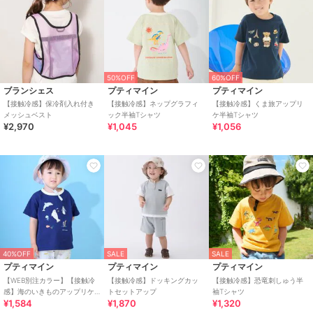
50%OFF
60%OFF
ブランシェス
プティマイン
プティマイン
【接触冷感】保冷剤入れ付き
【接触冷感】ネップグラフィ
【接触冷感】くま旅アップリ
メッシュベスト
ック半袖Tシャツ
ケ半袖Tシャツ
¥2,970
¥1,045
¥1,056
40%OFF
SALE
SALE
プティマイン
プティマイン
プティマイン
【WEB別注カラー】【接触冷
【接触冷感】ドッキングカッ
【接触冷感】恐竜刺しゅう半
感】海のいきものアップリケ
トセットアップ
袖Tシャツ
¥1,584
¥1,870
¥1,320
半袖Tシャツ