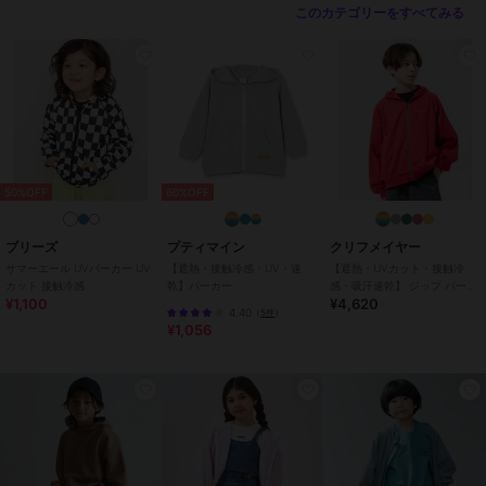
このカテゴリーをすべてみる
素材
ブルー/ピンク/グリーン/チャコー
ルグレー：本体:綿100% リブ部
分:綿96% ポリウレタン4%
商品のお取り扱い方法
特徴
トップス
綿・コットン素材
/
綿100％
/
無
地
/
長袖
/
プルオーバー
/
レギ
ュラー丈(トップス)
50%OFF
60%OFF
パーカー
ブリーズ
プティマイン
クリフメイヤー
綿・コットン素材
/
綿100％
/
無
サマーエール UVパーカー UV
【遮熱・接触冷感・UV・速
【遮熱・UVカット・接触冷
地
/
長袖
/
プルオーバー
/
レギ
カット 接触冷感
乾】パーカー
感・吸汗速乾】 ジップ パーカ
ュラー丈(トップス)
¥1,100
¥4,620
ー 120cm～170cm
4.40
（
5件
）
¥1,056
原産国
中国製