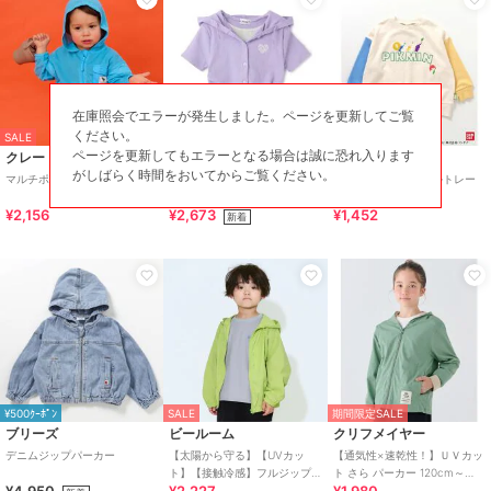
在庫照会でエラーが発生しました。ページを更新してご覧
ください。
SALE
10%OFF
60%OFF
ページを更新してもエラーとなる場合は誠に恐れ入ります
クレードスコープ
ミニマル
ブリーズ
がしばらく時間をおいてからご覧ください。
マルチポケットパーカ
テレコフェイクレイヤード半
【ピクミン】カラフルトレー
袖パーカー
ナー
¥2,156
¥2,673
¥1,452
新着
¥500ｸｰﾎﾟﾝ
SALE
期間限定SALE
ブリーズ
ビールーム
クリフメイヤー
デニムジップパーカー
【太陽から守る】【UVカッ
【通気性×速乾性！】ＵＶカッ
ト】【接触冷感】フルジップ
ト さら パーカー 120cm～
パーカ【子供服】【キッズ】
170cm