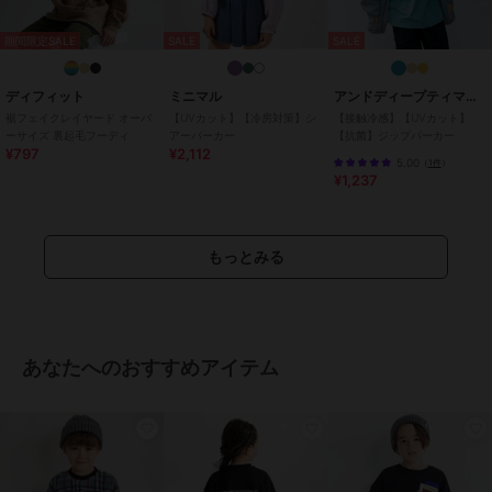
期間限定SALE
SALE
SALE
ディフィット
ミニマル
アンドディープティマイン
裾フェイクレイヤード オーバ
【UVカット】【冷房対策】シ
【接触冷感】【UVカット】
ーサイズ 裏起毛フーディ
アーパーカー
【抗菌】ジップパーカー
¥797
¥2,112
5.00
（
1件
）
¥1,237
もっとみる
あなたへのおすすめアイテム