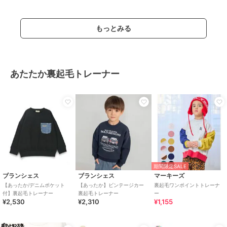
もっとみる
あたたか裏起毛トレーナー
期間限定SALE
ブランシェス
ブランシェス
マーキーズ
【あったか/デニムポケット
【あったか】ビンテージカー
裏起毛ワンポイントトレーナ
付】裏起毛トレーナー
裏起毛トレーナー
ー
¥2,530
¥2,310
¥1,155