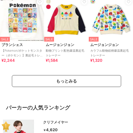
SALE
SALE
SALE
ブランシェス
ムージョンジョン
ムージョンジョン
【Pokemon/ポケットモンスタ
動物プリント配色爆温裏起毛
カラフル動物総柄爆温裏起毛
ー（ポケモン）】裏起毛トレ
トレーナー
トレーナー
¥2,244
¥1,584
¥1,320
ーナー
もっとみる
パーカーの人気ランキング
クリフメイヤー
4,620
￥