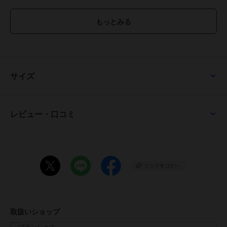
ボトムスを選ばず、着回しがきくのがポイント。
男の子だけじゃなく、女の子にもおすすめの１枚です。
裾にはスリットが入っているので
立体的で横から見たときのシルエットも
スッキリと見せてくれます。
サイズ
■素材
本体部分「綿100％」使用。
「吸汗性」にすぐれ「肌ざわりが良い」
レビュー・口コミ
生地を使用しています。
丈夫で型崩れしにくい、
お洗濯にもぴったりの素材です。
-----
伸縮性：あり
透け感：なし
取扱いショップ
※モデル着用写真についてはイメージの為、実際の
商品とカラーや仕様が異なる場合がございますので、