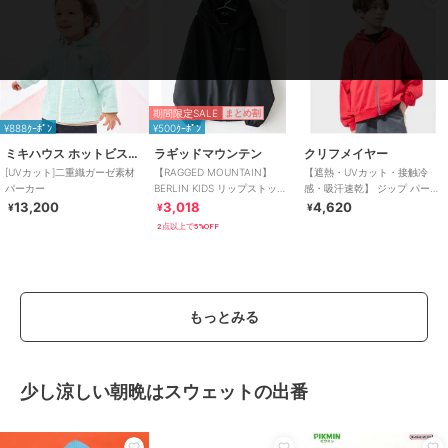
期間限定SALE
まとめ割
¥888ｸｰﾎﾟﾝ
¥500ｸｰﾎﾟﾝ
ミキハウス ホットビスケッツ
ラギッドマウンテン
クリフメイヤー
[UVカット]二重織ガーゼ素材
【RAGGED MOUNTAIN】
【遮熱・UVカット・接触冷
パーカー
BERLIN KIDS リップストップ
感・吸汗速乾】 ジップ パーカ
ポケッタブルパーカー 撥水
ー 120cm～170cm
13,200
3,018
4,620
¥
¥
¥
2点以上で5%OFF
もっとみる
少し涼しい朝晩はスウェットの出番