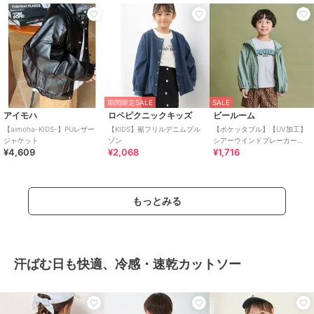
期間限定SALE
SALE
アイモハ
ロペピクニックキッズ
ビールーム
【aimoha-KIDS-】PUレザー
【KIDS】裾フリルデニムブル
【ポケッタブル】【UV加工】
ジャケット
ゾン
シアーウインドブレーカー
¥4,609
¥2,068
¥1,716
【子供服】【キッズ】【男の
子】【女の子】
もっとみる
汗ばむ日も快適、冷感・速乾カットソー