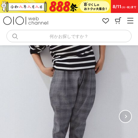
コ
ン
テ
ン
ツ
へ
何かお探しですか？
ス
キ
ッ
プ