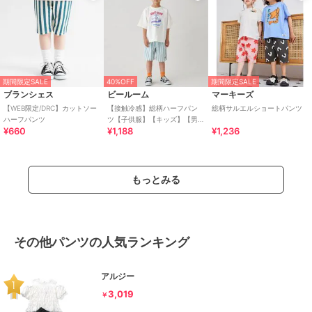
期間限定SALE
40%OFF
期間限定SALE
ブランシェス
ビールーム
マーキーズ
【WEB限定/DRC】カットソー
【接触冷感】総柄ハーフパン
総柄サルエルショートパンツ
ハーフパンツ
ツ【子供服】【キッズ】【男
¥660
¥1,188
¥1,236
の子】【女の子】
もっとみる
その他パンツの人気ランキング
アルジー
3,019
￥