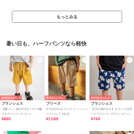
もっとみる
暑い日も、ハーフパンツなら軽快
期間限定SALE
期間限定SALE
期間限定SALE
ブランシェス
ブリーズ
ブランシェス
【爽パン / 綿100％】パナマ織
B NEWJACK ワイドフィットハ
【DRC/綿100％】カラバリ天竺
りカラーハーフパンツ
ーフパンツ 6分丈
ハーフパンツ《ラクショーパ
¥880
¥1,089
¥748
ンツ》WEB限定カラーあり