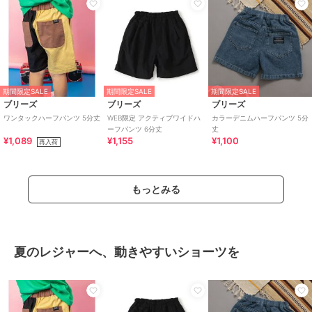
期間限定SALE
期間限定SALE
期間限定SALE
ブリーズ
ブリーズ
ブリーズ
ワンタックハーフパンツ 5分丈
WEB限定 アクティブワイドハ
カラーデニムハーフパンツ 5分
ーフパンツ 6分丈
丈
¥1,089
¥1,155
¥1,100
再入荷
もっとみる
夏のレジャーへ、動きやすいショーツを