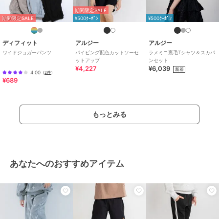
ナイロン
/
綿・コットン素材
/
期間限定SALE
ポリエステル素材
/
レーヨン素材
期間限定SALE
¥500ｸｰﾎﾟﾝ
¥500ｸｰﾎﾟﾝ
/
無地
/
チェック柄
/
ワイド・
バギー
/
テーパード
/
ミッドラ
イズ
/
カジュアル
ディフィット
アルジー
アルジー
ワイドジョガーパンツ
パイピング配色カットソーセ
ラメミニ裏毛Tシャツ＆スカパ
原産国
中国製
ットアップ
ンセット
¥4,227
¥6,039
新着
4.00
（
2件
）
¥689
もっとみる
あなたへのおすすめアイテム