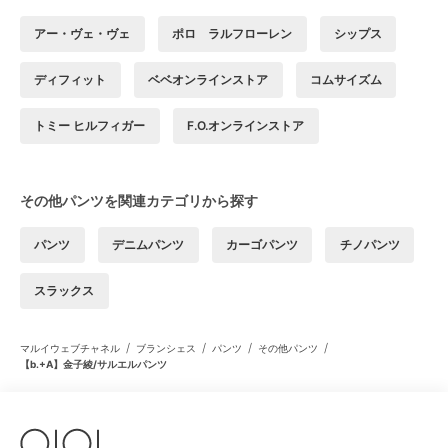
アー・ヴェ・ヴェ
ポロ ラルフローレン
シップス
ディフィット
ベベオンラインストア
コムサイズム
トミー ヒルフィガー
F.O.オンラインストア
その他パンツを関連カテゴリから探す
パンツ
デニムパンツ
カーゴパンツ
チノパンツ
スラックス
/
/
/
/
マルイウェブチャネル
ブランシェス
パンツ
その他パンツ
【b.+A】金子綾/サルエルパンツ