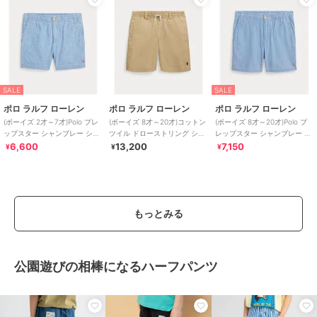
SALE
SALE
ポロ ラルフ ローレン
ポロ ラルフ ローレン
ポロ ラルフ ローレン
(ボーイズ 2才～7才)Polo プレ
(ボーイズ 8才～20才)コットン
(ボーイズ 8才～20才)Polo プ
ップスター シャンブレー ショ
ツイル ドローストリング ショ
レップスター シャンブレー シ
ートパンツ
ートパンツ
ョートパンツ
6,600
13,200
7,150
¥
¥
¥
もっとみる
公園遊びの相棒になるハーフパンツ