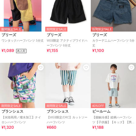
期間限定SALE
期間限定SALE
期間限定SALE
ブリーズ
ブリーズ
ブリーズ
ワンタックハーフパンツ 5分丈
WEB限定 アクティブワイドハ
カラーデニムハーフパンツ 5分
ーフパンツ 6分丈
丈
¥1,089
¥1,155
¥1,100
再入荷
期間限定SALE
期間限定SALE
40%OFF
ブランシェス
ブランシェス
ビールーム
【水陸両用／撥水加工】ナイ
【WEB限定/DRC】カットソー
【接触冷感】総柄ハーフパン
ロンハーフパンツ
ハーフパンツ
ツ【子供服】【キッズ】【男
¥1,320
¥660
¥1,188
の子】【女の子】