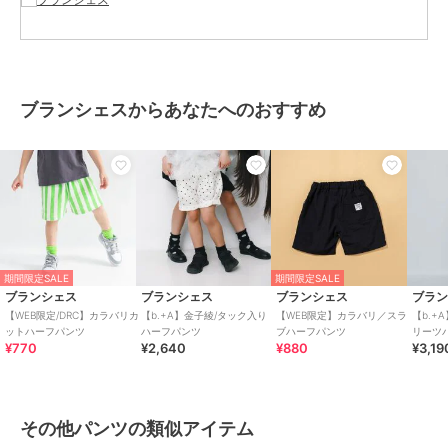
した『妊婦本。自分らしくいつもどおり』(光文社)など著書も多数。
Instagramのフォロワー数は20 万人を超える。
※モデル着用写真についてはイメージの為、実際の
商品とカラーや仕様が異なる場合がございますので、
ブランシェスからあなたへのおすすめ
商品画像をご覧ください。
※商品の色味につきまして、お客様のお使いのPCの
モニター環境により実際のカラーと画像の色味が
違って見える場合が御座います。
予めご了承の上、ご注文下さい。
※店頭・外での撮影画像は光の加減で、
実際の商品より明るく見える場合が御座います。
子ども/子供/こども/子供服/キッズ/ジュニア/男の子/女の子
期間限定SALE
期間限定SALE
ブランシェス
ブランシェス
ブランシェス
ブラ
【WEB限定/DRC】カラバリカ
【b.+A】金子綾/タック入り
【WEB限定】カラバリ／スラ
【b.+
ットハーフパンツ
ハーフパンツ
ブハーフパンツ
リーツ
ブランド
ブランシェス
¥770
¥2,640
¥880
¥3,19
ショップ
ブランシェス
商品カテゴリ
パンツ
／
その他パンツ
その他パンツの類似アイテム
性別タイプ
ガールズ