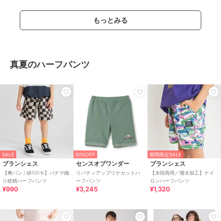
もっとみる
真夏のハーフパンツ
SALE
50%OFF
期間限定SALE
ブランシェス
センスオブワンダー
ブランシェス
【爽パン / 綿100％】パナマ織
リバティアップリケカットハ
【水陸両用／撥水加工】ナイ
り総柄ハーフパンツ
ーフパンツ
ロンハーフパンツ
¥990
¥3,245
¥1,320