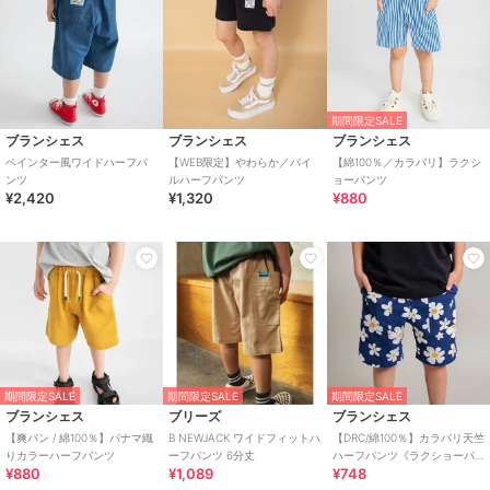
期間限定SALE
ブランシェス
ブランシェス
ブランシェス
ペインター風ワイドハーフパ
【WEB限定】やわらか／パイ
【綿100％／カラバリ】ラクシ
ンツ
ルハーフパンツ
ョーパンツ
¥2,420
¥1,320
¥880
期間限定SALE
期間限定SALE
期間限定SALE
ブランシェス
ブリーズ
ブランシェス
【爽パン / 綿100％】パナマ織
B NEWJACK ワイドフィットハ
【DRC/綿100％】カラバリ天竺
りカラーハーフパンツ
ーフパンツ 6分丈
ハーフパンツ《ラクショーパ
¥880
¥1,089
¥748
ンツ》WEB限定カラーあり