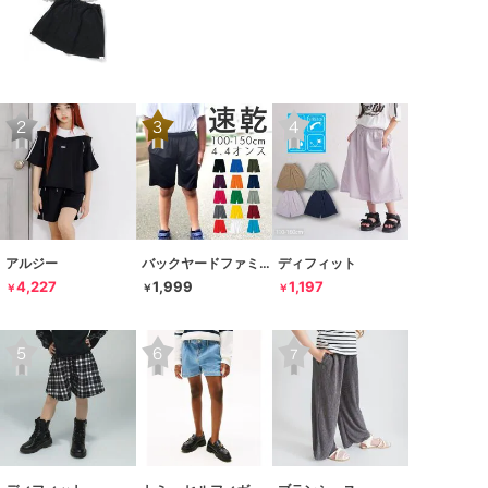
アルジー
バックヤードファミリー
ディフィット
4,227
1,999
1,197
￥
￥
￥