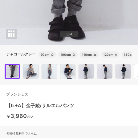
1/24
チャコールグレー
90cm
○
100cm
○
110cm
△
120cm
×
130cm
×
ブランシェス
【b.+A】金子綾/サルエルパンツ
3,960
￥
税込
各種特典利用でさらに