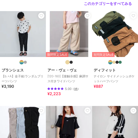
パンツ
／
その他パンツ
このカテゴリーをすべてみる
ボーイズ
パンツ
／
その他パンツ
カラー
チャコールグレー、グレー
サイズ
7サイズ展開
素材
グレー/チャコールグレー：【グレ
ー】綿74% ポリエステル25%
ポリウレタン1% 【チャコールグ
期間限定SALE
期間限定SALE
レー】レーヨン46% ポリエステ
ル40% ナイロン11% ポリウレ
ブランシェス
アー・ヴェ・ヴェ
ディフィット
タン3%
【b.+A】金子綾/ランダムプリ
[120-160]【接触冷感】麻調サ
ナイロン サイドメッシュポケ
商品のお取り扱い方法
ーツパンツ
ス付きワイドパンツ
ットハーフパンツ
¥3,190
¥887
5.00
（
1件
）
特徴
パンツ
¥2,223
ナイロン
/
綿・コットン素材
/
ポリエステル素材
/
レーヨン素材
/
無地
/
チェック柄
/
ワイド・
バギー
/
テーパード
/
ミッドラ
イズ
/
カジュアル
その他パンツ