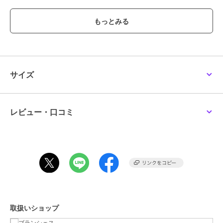
カラーによって素材が異なるサルエルパンツです♪
トレンド感のある股下のルーズなシルエットがポイント！
ウエスト回りに入れたタックが程よいボリューム感を出し、裾口にか
けて細くなっていきます。
12-5505-152リボンドッキングTシャツや12-5505-151長袖Tシャツと
の合わせがおすすめ。
いつもと違ったｂ.+Aのコーディネートを楽しめます♪
サイズ
お色はツイル生地グレンチェック柄のチャコールグレー・ブラックデ
ニム生地無地のグレーの2色です。
≪男女兼用≫
レビュー・口コミ
---------
透け感：なし
伸縮性：ややあり
ポケット：あり
スタイリスト 金子綾
1979 年生まれ。
『VERY』や『Oggi』といったファッション誌をはじめ、YouTube、
ブランドのコラボレーション&ディレクション、など、活動の幅は多
取扱いショップ
岐にわたる。
プライベートでは2人の女の子のママであり、次女の出産を機に出版