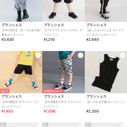
ブランシェス
ブランシェス
ブランシェス
【WEB先行】【b.+A】金子綾/
【プチプラ】カラバリDIG／デ
【あったか/デニム】サイドラ
裏毛カーブパンツ
ィグパンツ
イン入りジョガーパンツ
¥3,630
¥1,210
¥2,640
SALE
期間限定SALE
ブランシェス
ブランシェス
ブランシェス
【WEB限定】カラバリ／ツイ
【WEB限定/DRC】カラバリハ
【b.+A】金子綾/タンクトップ
ルハーフパンツ
ーフパンツ
¥1,463
¥1,098
¥2,200
PR
PR
PR